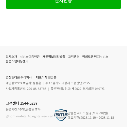
문자인증
회사소개
서비스이용약관
개인정보처리방침
고객센터
명의도용 방지서비스
불법스팸대응센터
영진텔레콤 주식회사 ｜ 대표이사 정성훈
개인정보보호책임자: 정성훈 ｜ 주소: 경기도 의왕시 오봉산단3로25
사업자등록번호: 220-88-55766 ｜ 통신판매업신고: 제2022-경기의왕-0407호
고객센터 1544-5237
운영시간 / 주말,공휴일 휴무
알뜰폰 서비스 운영(토리모바일)
ⓒ torri mobile. All rights reserved.
유효기간: 2025.11.19 ~ 2028.11.18