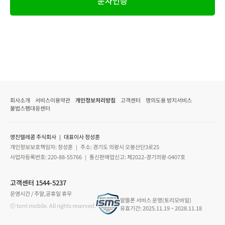
문자인증
회사소개
서비스이용약관
개인정보처리방침
고객센터
명의도용 방지서비스
불법스팸대응센터
영진텔레콤 주식회사 ｜ 대표이사 정성훈
개인정보보호책임자: 정성훈 ｜ 주소: 경기도 의왕시 오봉산단3로25
사업자등록번호: 220-88-55766 ｜ 통신판매업신고: 제2022-경기의왕-0407호
고객센터 1544-5237
운영시간 / 주말,공휴일 휴무
알뜰폰 서비스 운영(토리모바일)
ⓒ torri mobile. All rights reserved.
유효기간: 2025.11.19 ~ 2028.11.18