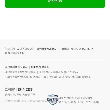
문자인증
회사소개
서비스이용약관
개인정보처리방침
고객센터
명의도용 방지서비스
불법스팸대응센터
영진텔레콤 주식회사 ｜ 대표이사 정성훈
개인정보보호책임자: 정성훈 ｜ 주소: 경기도 의왕시 오봉산단3로25
사업자등록번호: 220-88-55766 ｜ 통신판매업신고: 제2022-경기의왕-0407호
고객센터 1544-5237
운영시간 / 주말,공휴일 휴무
알뜰폰 서비스 운영(토리모바일)
ⓒ torri mobile. All rights reserved.
유효기간: 2025.11.19 ~ 2028.11.18