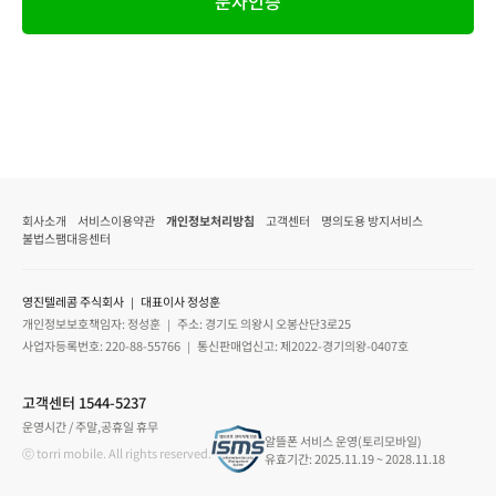
문자인증
회사소개
서비스이용약관
개인정보처리방침
고객센터
명의도용 방지서비스
불법스팸대응센터
영진텔레콤 주식회사 ｜ 대표이사 정성훈
개인정보보호책임자: 정성훈 ｜ 주소: 경기도 의왕시 오봉산단3로25
사업자등록번호: 220-88-55766 ｜ 통신판매업신고: 제2022-경기의왕-0407호
고객센터 1544-5237
운영시간 / 주말,공휴일 휴무
알뜰폰 서비스 운영(토리모바일)
ⓒ torri mobile. All rights reserved.
유효기간: 2025.11.19 ~ 2028.11.18