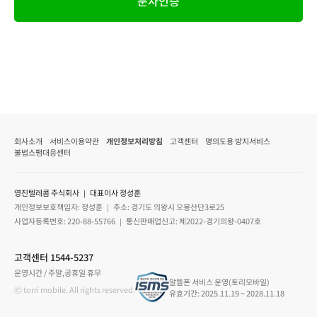
문자인증
회사소개
서비스이용약관
개인정보처리방침
고객센터
명의도용 방지서비스
불법스팸대응센터
영진텔레콤 주식회사 ｜ 대표이사 정성훈
개인정보보호책임자: 정성훈 ｜ 주소: 경기도 의왕시 오봉산단3로25
사업자등록번호: 220-88-55766 ｜ 통신판매업신고: 제2022-경기의왕-0407호
고객센터 1544-5237
운영시간 / 주말,공휴일 휴무
알뜰폰 서비스 운영(토리모바일)
ⓒ torri mobile. All rights reserved.
유효기간: 2025.11.19 ~ 2028.11.18