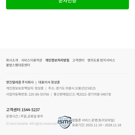
문자인증
회사소개
서비스이용약관
개인정보처리방침
고객센터
명의도용 방지서비스
불법스팸대응센터
영진텔레콤 주식회사 ｜ 대표이사 정성훈
개인정보보호책임자: 정성훈 ｜ 주소: 경기도 의왕시 오봉산단3로25
사업자등록번호: 220-88-55766 ｜ 통신판매업신고: 제2022-경기의왕-0407호
고객센터 1544-5237
운영시간 / 주말,공휴일 휴무
알뜰폰 서비스 운영(토리모바일)
ⓒ torri mobile. All rights reserved.
유효기간: 2025.11.19 ~ 2028.11.18