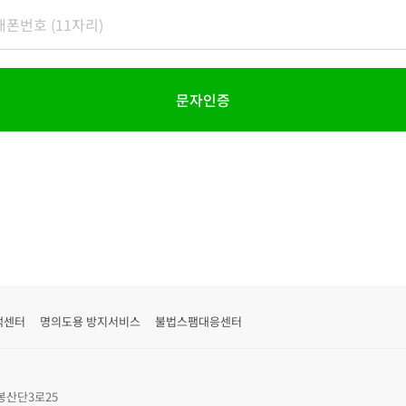
문자인증
객센터
명의도용 방지서비스
불법스팸대응센터
봉산단3로25