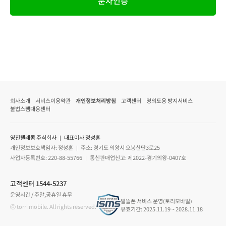
문자인증
회사소개
서비스이용약관
개인정보처리방침
고객센터
명의도용 방지서비스
불법스팸대응센터
영진텔레콤 주식회사 ｜ 대표이사 정성훈
개인정보보호책임자: 정성훈 ｜ 주소: 경기도 의왕시 오봉산단3로25
사업자등록번호: 220-88-55766 ｜ 통신판매업신고: 제2022-경기의왕-0407호
고객센터 1544-5237
운영시간 / 주말,공휴일 휴무
알뜰폰 서비스 운영(토리모바일)
ⓒ torri mobile. All rights reserved.
유효기간: 2025.11.19 ~ 2028.11.18