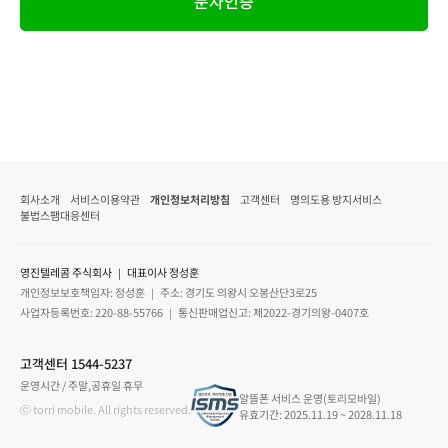
문자인증
회사소개
서비스이용약관
개인정보처리방침
고객센터
명의도용 방지서비스
불법스팸대응센터
영진텔레콤 주식회사 ｜ 대표이사 정성훈
개인정보보호책임자: 정성훈 ｜ 주소: 경기도 의왕시 오봉산단3로25
사업자등록번호: 220-88-55766 ｜ 통신판매업신고: 제2022-경기의왕-0407호
고객센터 1544-5237
운영시간 / 주말,공휴일 휴무
알뜰폰 서비스 운영(토리모바일)
ⓒ torri mobile. All rights reserved.
유효기간: 2025.11.19 ~ 2028.11.18