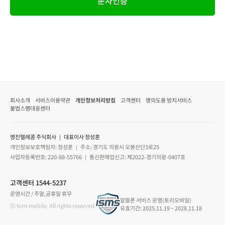
문자인증
회사소개
서비스이용약관
개인정보처리방침
고객센터
명의도용 방지서비스
불법스팸대응센터
영진텔레콤 주식회사 ｜ 대표이사 정성훈
개인정보보호책임자: 정성훈 ｜ 주소: 경기도 의왕시 오봉산단3로25
사업자등록번호: 220-88-55766 ｜ 통신판매업신고: 제2022-경기의왕-0407호
고객센터 1544-5237
운영시간 / 주말,공휴일 휴무
알뜰폰 서비스 운영(토리모바일)
ⓒ torri mobile. All rights reserved.
유효기간: 2025.11.19 ~ 2028.11.18