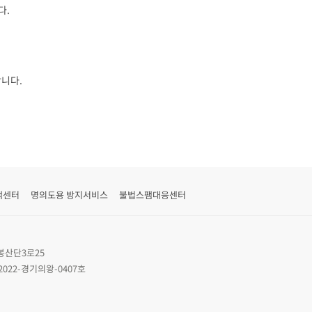
다.
합니다.
객센터
명의도용 방지서비스
불법스팸대응센터
봉산단3로25
2022-경기의왕-0407호