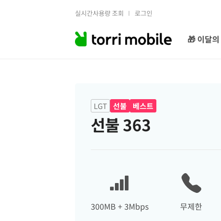
실시간사용량 조회
로그인
🎁 이달의
LGT
선불
베스트
선불 363
300MB
+ 3Mbps
무제한