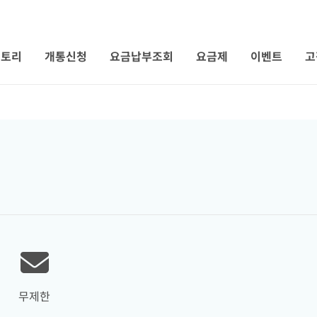
 토리
개통신청
요금납부조회
요금제
이벤트
고
무제한