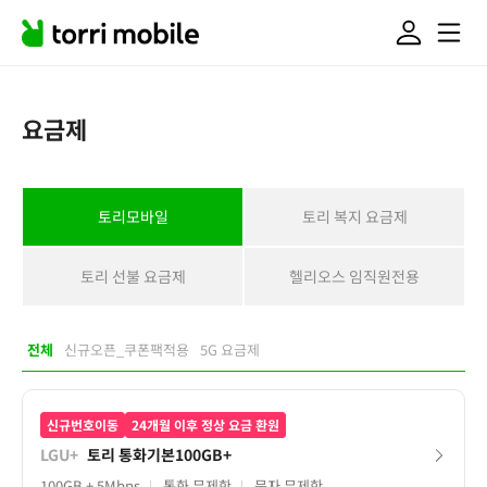
요금제
토리모바일
토리 복지 요금제
토리 선불 요금제
헬리오스 임직원전용
전체
신규오픈_쿠폰팩적용
5G 요금제
신규번호이동
24개월 이후 정상 요금 환원
LGU+
토리 통화기본100GB+
100GB
+ 5Mbps
통화 무제한
문자 무제한