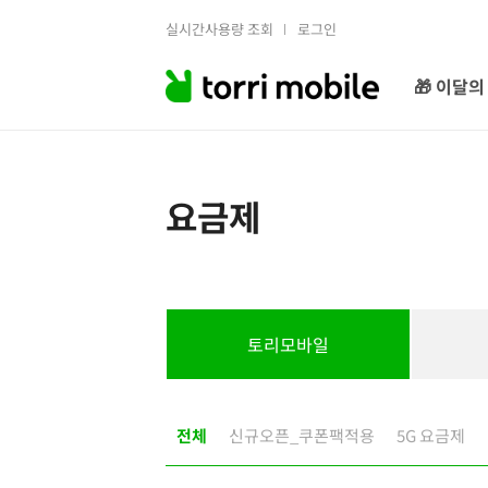
실시간사용량 조회
로그인
🎁 이달의
요금제
토리모바일
전체
신규오픈_쿠폰팩적용
5G 요금제