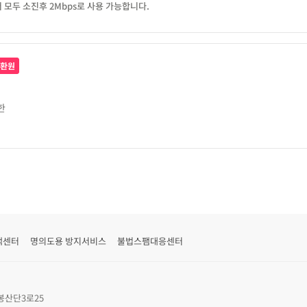
터 모두 소진후 2Mbps로 사용 가능합니다.
 환원
한
객센터
명의도용 방지서비스
불법스팸대응센터
봉산단3로25