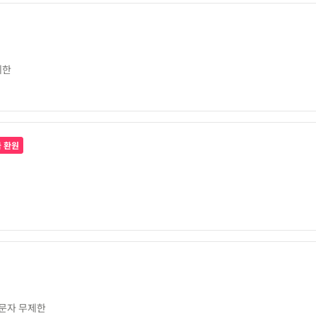
제한
금 환원
문자 무제한