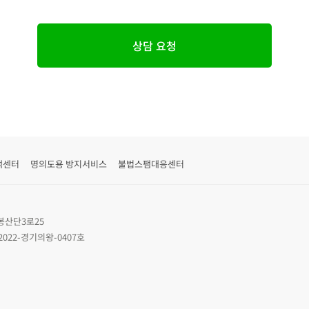
상담 요청
객센터
명의도용 방지서비스
불법스팸대응센터
봉산단3로25
2022-경기의왕-0407호