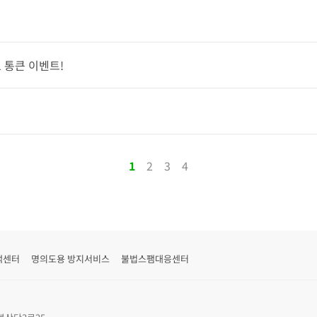
1 통큰 이벤트!
1
2
3
4
객센터
명의도용 방지서비스
불법스팸대응센터