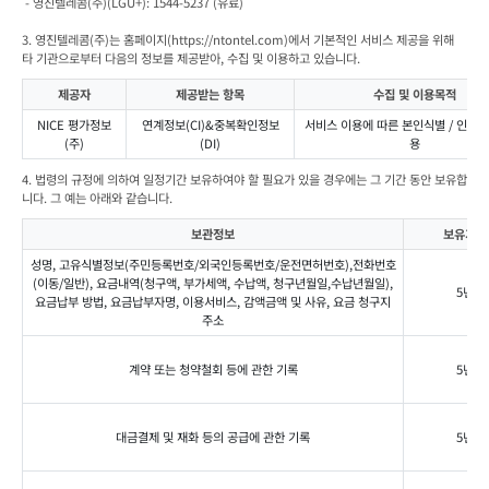
 - 영진텔레콤(주)(LGU+): 1544-5237 (유료)

3. 영진텔레콤(주)는 홈페이지(https://ntontel.com)에서 기본적인 서비스 제공을 위해 
타 기관으로부터 다음의 정보를 제공받아, 수집 및 이용하고 있습니다.
제공자
제공받는 항목
수집 및 이용목적
NICE 평가정보
연계정보(CI)&중복확인정보
서비스 이용에 따른 본인식별 / 인증
(주)
(DI)
용
4. 법령의 규정에 의하여 일정기간 보유하여야 할 필요가 있을 경우에는 그 기간 동안 보유합
니다. 그 예는 아래와 같습니다.
보관정보
보유기간
성명, 고유식별정보(주민등록번호/외국인등록번호/운전면허번호),전화번호
(이동/일반), 요금내역(청구액, 부가세액, 수납액, 청구년월일,수납년월일),
5년
요금납부 방법, 요금납부자명, 이용서비스, 감액금액 및 사유, 요금 청구지
주소
계약 또는 청약철회 등에 관한 기록
5년
대금결제 및 재화 등의 공급에 관한 기록
5년