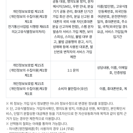
공동 대응, 명의도용 방지, 문자
메시지(SMS), 우편 안내, 분실
이름(법인명), 고유식별정
개인정보보호법 제15조
기기 공동 관리, 휴대폰 단기간
민등록번호, 외국인등록번
(개인정보의 수집이용)제1항
가입 회선 관리, 분실 신고된 휴
여권번호, 운전면허번호) 
제1호
대폰의 국외 사용 차단(휴대폰
일자, 휴대폰번호, 주소, 
전기통신사업법 시행령 제65조
분실 신고자에 한함), 스팸 문자
일, 국적(외국인일 경우), 
의2(고유식별정보의처리)
발송자 서비스 가입 제한, 보이
요금, 서비스 가입일/해지일
스피싱, 스미싱, 불법 대부 광
입기간
고, 불법 금융행위 광고, 사기,
성매매 등에 사용된 대포폰, 발
신번호 변작자의 서비스 가입
제한
개인정보보호법 제15조
상담내용, 이름, 이메일, 
(개인정보의 수집이용)제1항
1:1 문의
호, 인증방법
제1호
개인정보보호법 제15조
(개인정보의 수집이용)제1항
소비자 불만접수(유선)
이름, 휴대폰번호, 계좌
제1호
※ 위 정보는 가입 당시 정보뿐만 아니라 정보수정으로 변경된 정보를 포함합니다.

※ 단, 고유식별정보는 가입의사확인, 명의도용 방지, 미환급금 반환, 복지할인, 본인확인서
비스, 단말기 분할상환 대금채권 등을 기초자산으로 한 자산유동화거래 목적과 같이 법적 근
거가 있는 경우만 제한적으로 이용합니다.

※ 선택동의 철회는 아래를 통하여 가능합니다.

 - 자사폰(영진텔레콤(주) 사용자의 경우 114 (무료)
