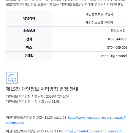
보호책임자와 개인정보 보호관리자 또는 개인정보 보호담당자에게 연락주시기 바랍니다.
개인정보보호 책임자
담당직책
개인정보보호 관리자
소속부서
정보보호팀
전화
02-1544-5237
팩스
070-4009-3034
이메일
nton01@ntontel.co
제15장 개인정보 처리방침 변경 안내
개인정보 처리방침 시행일자 : 2026년 7월 20일

개인정보 처리방침 버전 번호 : ver11,08
이전개인정보처리방침 2024.11.25 ver11.01  
https://www.ntontel.com/event_view.do?
eventId=424
이전개인정보처리방침 2025.1.6 ver11.02   
https://ntontel.com/event_view.do?