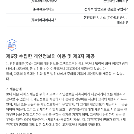
(주)나이스평가정보
본인확인 서비스 (범용
㈜큐큐트레이드
전자적 방법으로 상품을 구입하거나 
본인확인 서비스 (카카오인증서, 네이
(주)케이지이니시스
패스인증서,
제6장 수집한 개인정보의 이용 및 제3자 제공
1. 영진텔레콤(주)는 고객의 개인정보를 고객으로부터 동의 받거나 법령에 의해 허용된 범위 
내에서 사용하며, 동 범위를 넘어 이용하거나 제3자에게 제공하지 않습니다.

특히, 다음의 경우에는 위와 같은 범위 내에서 주의를 기울여 개인정보를 제공할 수 있습니
다.

2. 제휴관계

보다 나은 서비스 제공을 위하여 고객의 개인정보를 제휴사에게 제공하거나 또는 제휴사와 
공유할 수 있습니다. 개인정보를 제공하거나 공유할 경우에는 사전에 고객께 제휴사가 누구
인지, 제공 또는 공유되는 개인정보항목이 무엇인지, 왜 그러한 개인정보가 제공되거나 공유
되어야 하는지, 그리고 언제까지 어떻게 보호 · 관리되는지에 대해 개별적으로 서면 또는 전
자우편 등을 통해 고지하여 동의를 구하는 절차를 거치게 되며, 고객께서 동의하지 않는 경
우에는 제휴사에게 제공하거나 제휴사와 공유하지 않습니다. 제휴관계에 변화가 있거나 제
휴관계가 종결될 때도 같은 절차에 의하여 고지하거나 동의를 구합니다.
