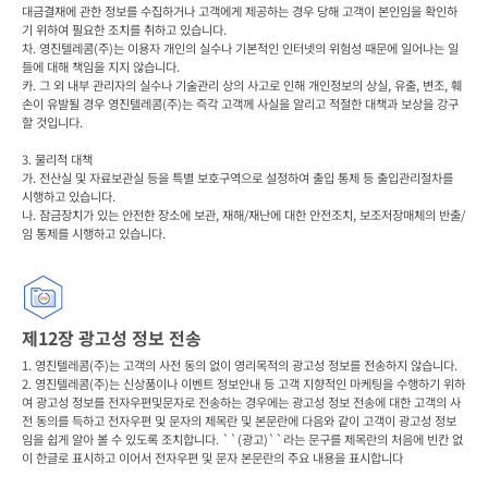
대금결재에 관한 정보를 수집하거나 고객에게 제공하는 경우 당해 고객이 본인임을 확인하
기 위하여 필요한 조치를 취하고 있습니다.

차. 영진텔레콤(주)는 이용자 개인의 실수나 기본적인 인터넷의 위험성 때문에 일어나는 일
들에 대해 책임을 지지 않습니다. 

카. 그 외 내부 관리자의 실수나 기술관리 상의 사고로 인해 개인정보의 상실, 유출, 변조, 훼
손이 유발될 경우 영진텔레콤(주)는 즉각 고객께 사실을 알리고 적절한 대책과 보상을 강구
할 것입니다.

3. 물리적 대책

가. 전산실 및 자료보관실 등을 특별 보호구역으로 설정하여 출입 통제 등 출입관리절차를 
시행하고 있습니다.

나. 잠금장치가 있는 안전한 장소에 보관, 재해/재난에 대한 안전조치, 보조저장매체의 반출/
임 통제를 시행하고 있습니다.
제12장 광고성 정보 전송
1. 영진텔레콤(주)는 고객의 사전 동의 없이 영리목적의 광고성 정보를 전송하지 않습니다.

2. 영진텔레콤(주)는 신상품이나 이벤트 정보안내 등 고객 지향적인 마케팅을 수행하기 위하
여 광고성 정보를 전자우편및문자로 전송하는 경우에는 광고성 정보 전송에 대한 고객의 사
전 동의를 득하고 전자우편 및 문자의 제목란 및 본문란에 다음와 같이 고객이 광고성 정보
임을 쉽게 알아 볼 수 있도록 조치합니다. ``(광고)``라는 문구를 제목란의 처음에 빈칸 없
이 한글로 표시하고 이어서 전자우편 및 문자 본문란의 주요 내용을 표시합니다