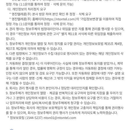
정정 가능 (1:1문의를 통하여 정정 · 삭제 문의 가능)

  다. 개인정보의 처리정지 요구

    * 영진텔레콤(주) 본사 방문 하여 본인 확인 후 정정 · 삭제 요구

    * 영진텔레콤(주) 홈페이지(https://ntontel.com)의 ‘가입정보변경’을 이용하여 직접 
정정 가능 (1:1문의를 통하여 정정 · 삭제 문의 가능)

4. 권리 행사는 정보주체의 법정대리인이나 위임을 받은 자를 통해 권리를 행사할 수 있으며, 
이 경우 “개인정보 처리 방법에 관한 고시” 별지 제11호 서식에 따른 위임장을 제출하셔야 
합니다.

5. 정보주체가 개인정보 열람 및 처리 정지를 요구할 권리는 개인정보보호법 제35조 제4항, 
제37조 제2항에 의하여 제한될 수 있습니다.

6. 다른 법령에서 그 개인정보가 수집 대상으로 명시되어 있는 경우에는 해당 개인정보의 삭
제를 요구할 수 없습니다.

7. 자동화된 결정(발생 시) 이 이루어진다는 사실에 대해 정보주체의 동의를 받았거나, 계약
을 통해 미리 알린 경우, 법률에 명확히 규정이 있는 경우에는 자동화된 결정에 대한 거부는 
인정 되지 않으며 설명 및 검토 요구만 가능합니다. 또한 자동화된 결정에 대한 거부·설명 요
구는 다른 사람의 생명·신체·재산과 그 밖의 이익을 부당하게 침해할 우려가 있는 경우에 한
해 거절될 수 있습니다.

8. 회사는 권리 행사를 한 자가 본인이거나 정당한 대리인인지를 확인합니다.

9. 정보주체가 개인정보의 열람 · 제공을 반복적으로 요구하여 업무에 지장을 줄 우려가 있
거나 그 분량이 상당하여 비용이 드는 경우, 회사는 정보주체의 요구를 연기 또는 거절하거
나 업무처리에 따른 실비(복사비)를 정보주체에게 청구할 수 있습니다.

10. 정보주체는 회사의 개인정보 보호책임자 및 개인정보 고충처리 책임자를 통해 권리행사
를 할 수 있으며, 회사는 정보주체의 권리 행사가 신속하게 처리되도록 노력하겠습니다.

  * 정보보호팀 (1544-5237) nton01@ntontel.com