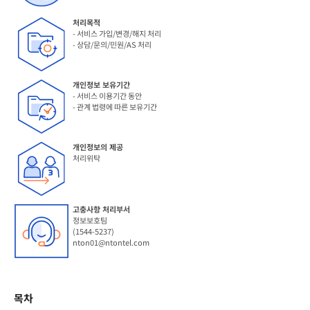
처리목적
- 서비스 가입/변경/해지 처리
- 상담/문의/민원/AS 처리
개인정보 보유기간
- 서비스 이용기간 동안
- 관계 법령에 따른 보유기간
개인정보의 제공
처리위탁
고충사항 처리부서
정보보호팀
(1544-5237)
nton01@ntontel.com
목차