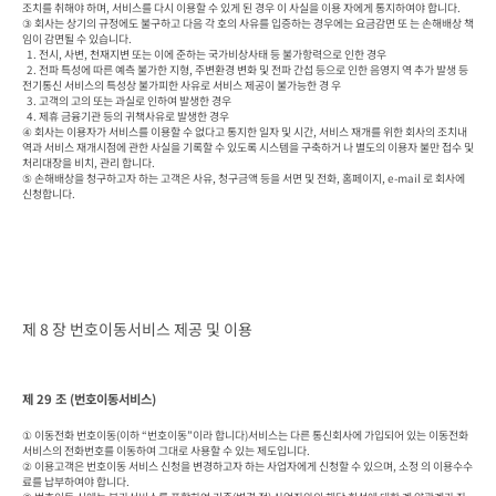
조치를 취해야 하며, 서비스를 다시 이용할 수 있게 된 경우 이 사실을 이용 자에게 통지하여야 합니다.

③ 회사는 상기의 규정에도 불구하고 다음 각 호의 사유를 입증하는 경우에는 요금감면 또 는 손해배상 책
임이 감면될 수 있습니다.

  1. 전시, 사변, 천재지변 또는 이에 준하는 국가비상사태 등 불가항력으로 인한 경우

  2. 전파 특성에 따른 예측 불가한 지형, 주변환경 변화 및 전파 간섭 등으로 인한 음영지 역 추가 발생 등 
전기통신 서비스의 특성상 불가피한 사유로 서비스 제공이 불가능한 경 우

  3. 고객의 고의 또는 과실로 인하여 발생한 경우

  4. 제휴 금융기관 등의 귀책사유로 발생한 경우

④ 회사는 이용자가 서비스를 이용할 수 없다고 통지한 일자 및 시간, 서비스 재개를 위한 회사의 조치내
역과 서비스 재개시점에 관한 사실을 기록할 수 있도록 시스템을 구축하거 나 별도의 이용자 불만 접수 및 
처리대장을 비치, 관리 합니다.

⑤ 손해배상을 청구하고자 하는 고객은 사유, 청구금액 등을 서면 및 전화, 홈페이지, e-mail 로 회사에 
신청합니다.
제 8 장 번호이동서비스 제공 및 이용
제 29 조 (번호이동서비스)
① 이동전화 번호이동(이하 “번호이동”이라 합니다)서비스는 다른 통신회사에 가입되어 있는 이동전화
서비스의 전화번호를 이동하여 그대로 사용할 수 있는 제도입니다.

② 이용고객은 번호이동 서비스 신청을 변경하고자 하는 사업자에게 신청할 수 있으며, 소정 의 이용수수
료를 납부하여야 합니다.
