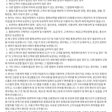
  2. 요금관련 분쟁이 발생한 경우 보유기간 내에 해당 분쟁이 해결되지 않은 경우

  3. 해지고객이 이용요금을 납부하지 않은 경우

  4. 다른 법령의 규정에 의하여 보관할 필요가 있는 경우에는 그 법령에 따릅니다.

  5. 불법스팸 전송으로 계약 해지된 고객의 재가입을 제한하기 위하여 필요한 성명, 생년 월일, 성별, 전
화번호, 해지 사유의 경우 12개월.

⑤ 회사는 서비스 제공과정에서 수집되는 통화내역을 방통위의 [이동통신서비스제공자의 개 인정보보호
지침]을 준수하여 보관하고 있으며 보유목적 외의 목적으로 이용하거나 제3자 에게 제공하지 않습니다.

  1. 보관하는 통화내역의 항목 : 일자/시간, 발신번호, 사용항목, 사용내역, 세부사용내역 및 사용량(음성
통화,데이터사용,정보이용료,국제전화 등)

  2. 통화내역의 구체적인 수집목적 및 이용목적 : 요금 청구, 고객서비스 제공(고객민원해 결 등), 통신사
업자간 요금정산 등

⑥ 제 5 항의 규정에 의한 통화내역의 보유기간 및 이용기간은 해당 통화내역의 최초 청구 월로부터 6개
월 이내로 보관합니다. 다만, 다음 각 호의 1에 해당하는 경우에는 그 기간 이 도래하거나, 조건이 성취되
는 때까지 필요한 범위 내에서 통화내역을 보관합니다.

  1. 가입고객 및 해지고객이 이용요금을 납부하지 않은 경우

  2. 해지고객이라 함은 채권채무관계(잔고)가 ‘0’인 고객을 말하며, 채권채무관계가 ‘0’이 아 닐 경우 “회
사”의 고객이므로 해지고객에 대한 통화내역 보관과는 무관합니다.

  3. 요금 관련 분쟁이 발생한 경우에 보유기간 내에 해당 분쟁이 해결되지 않은 경우 단, 다른 법령의 규정
에 의하여 보관할 필요가 있는 경우에는 그 법령에 따릅니다

  4. 기타 서비스 이용에 필요한 경우 단, 다른 법령의 규정에 의하여 보관할 필요가 있는 경우에는 그 법령
에 따릅니다.

⑦ 회사는 이용계약 체결 시 부정가입방지시스템을 이용하여 고객(이하 대리가입 시에는 대 리인 포함)이 
제시한 신분증 및 증서 등([별표2]의 구비서류)을 통해 본인인지 여부를 확 인하여야 하며, 본인여부 확인
소홀로 인한 피해발생시 선의의 제3자에게 일체의 요금청구 행위를 할 수 없습니다.(다만, 부정가입방지
시스템의 장애, 작업 등으로 시스템을 이용할 수 없는 경우에는 [별표 2]의 구비서류를 통해 본인임을 확
인하고, 시스템이 원활하게 정 상 복구된 이후에 진위 여부를 확인합니다. 이 경우 진위 확인이 되지 않는 
경우에는 제 17조 제1항 제18호, 제20조 제3항 제12호에 의거하여 이용정지 및 해지 될 수 있음을 고객
에게 안내합니다.)

⑧ 회사는 요금연체와 관련하여 이용고객을 신용정보의 이용 및 보호에 관한 법률 제25조의 신용정보집
중기관 등 관계기관 등에 신용불량자로 등록요청 할 경우 등록요청 대상자에 대해 본인여부 등 필요한 확
인절차를 거칩니다. 단, 이용고객의 책임 있는 사유로 인해 회사의 고지사실을 확인하지 못하였을 경우 
해당 이용고객이 확인한 것으로 간주합니다.
