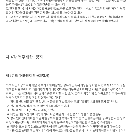
제한 할 수 있습니다. 다만, 고객이 제출하 는 증빙서류 등을 통해 회사가 불법스팸이 아님을 확인할 수 있
는 경우에는 1일 500건 이상을 전송할 수 있습니다.

⑫ 전기통신사업법 시행령 제2조 제3항 제3호 따른 요금감면 전화 서비스 이용고객은 해당 자격이 변동
되어 감면자격이 상실된 경우 지체없이 회사에 통보하여야 합니다.

13.고객은 이용약관 제9조 제4항, 제6항에 따라 명의도용 방지 등을 위해 한국정보통신진흥협회의 동
일명의 확인시스템(IMEI통합관리시스템) 조회를 위한 개인정보 제3자 제공에 동의하여야 합니다.
제 4장 업무제한·정지
제 17 조 (이용정지 및 해제절차)
① 회사는 이용고객이 다음 각 호의 1 에 해당하는 경우에는 즉시 이용을 정지할 수 있고 제 16 조의 규정
에 의한 이용고객의 의무를 이행하지 아니한 경우에는 이용요금 2 회 미 납 시(단, 7 만원 이상의 경우 1 
회 미납 시) 3 개월 동안 서비스의 이용을 정지할 수 있 으며, 고객의 의무이행 및 이용요금 납부약속 등에 
의해 이용정지 기준 및 기간은 연장이 가능합니다

  1. 정보통신망 이용촉진 및 정보보호 등에 관한 법률 제44조의7(불법정보의 유통금지 등) 위반시

  2. 전기통신사업법 제 30 조(타인사용의 제한) 위반시

  3. 전파법 제 19 조(무선국의 개설) 위반시

  4. 타인명의를 도용하여 가입하거나, 타인 예금계좌나 신용카드 등을 도용한 경우

  5. 평시 단기간에 과다한 요금이 발생하여 불법 복제나 명의 도용 또는 휴대폰 대출 등 부정한 사용 등으
로 우려되는 경우 (단, 고객에게 사전에 전화 등으로 사실여부를 확인할 수 없는 경우에 한함)

  6. 방통위 또는 한국 정보보호진흥원이 불법 스팸 전송 사실을 확인하여 이용정지를 요청 하는 경우

  7. 대량으로 스팸을 전송하거나 다량의 통화 또는 불완료 호를 발생시켜 시스템 장애를 야기했거나 야기