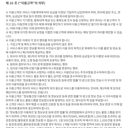
제 16 조 (“이용고객”의 의무)
① 이용고객은 서비스 이용계약에 따라 요금을 지정된 기일까지 납입하여야 하며, 회사에 알린 주소, 연
락처, 요금납부 정보 등이 변경된 경우에는 이를 회사에 알려야 합니다.

② 이용고객이 기기변경, 통화내역 제공 또는 통화도용 조사 등을 신청하는 경우 회사는 이 용고객이 가
지고 있는 이동전화 단말기의 복제 여부를 확인하기 위하여 이용고객에게 단 말기의 제시를 요구할 수 있
고, 이때 이용고객은 이에 응하여야 합니다.

③ 제 2 항에 의거한 회사의 요청을 거절한 이용고객에 대해서 회사는 해당 업무의 처리를 제한할 수 있습
니다.

④ 이용고객은 아래의 각 호의 행위를 하지 않아야 합니다.

  1. 가입고객 및 해지고객이 이용요금을 납부하지 않은 경우

  2. 서비스에서 얻은 정보를 회사의 사전승낙 없이 이용 외의 목적으로 복제하거나 이를 출판 및 방송 등
에 사용하거나 제3자에게 제공하는 행위

  3. 회사의 저작권, 제3자의 저작권 등 기타 권리를 침해하는 행위와 공공질서 및 미풍양 속에 위반되는 
내용의 정보, 문장, 도형 등을 타인에게 유포하는 행위

  4. 범죄와 결부되거나 기타 관계 법령에 위배되는 행위

  5. 임의로 이동전화 단말기를 분해하거나 회로를 변경하는 행위

⑤ 이용고객은 이 약관에서 규정하는 사항과 서비스 이용안내 또는 주의사항을 준수하여야 합니다.

⑥ 이용고객은 각 서비스 별로 회사가 별도 공지한 사항을 준수하여야 합니다.

⑦ 이용고객은 ‘정보통신망 이용촉진 및 정보보호 등에 관한 법률’의 광고성 정보 전송시 의 무사항 및 회
사의 이용약관을 준수하여야 합니다.

⑧ 이용고객은 회사의 서비스 제공목적 외의 용도로 서비스를 이용하여서는 안되며, 제3자에 게 임의로 
해당서비스를 임대하여서도 안됩니다

⑨ 이용고객은 “정보통신망 이용촉진 및 정보보호 등에 관한 법률’의 광고성 정보 전송 시 의무사항을 위
반하여 스팸 또는 불법스팸을 전송함으로써 발생하는 모든 민, 형사상의 책 임을 부담합니다

⑩ 고객은 서비스 계약 체결 시 유효한 신분증 및 증서 등을 회사에 제시하여야 하며, 정보 변경 시 지체 없
이 회사에 통보하여 갱신하여야 합니다.

⑪ ‘정보통신망 이용촉진 및 정보보호 등에 관한 법률’등 관련법령에서 금지하고 있는 불법 스팸을 방지
하기 위하여 고객은 회선당 1일 500건을 초과하는 메시지(SMS, MMS포함)와 1,000건을 초과하는 음
성호(원링/불완료호 등)를 전송할 수 없습니다. 1일 500건을 초과하 여 메시지 또는 1,000건을 초과하
는 음성호(원링,불완료호등)를 전송할 경우 회사는 1개월 이내의 기간을 정하여 SMS 및 음성호 발송을 