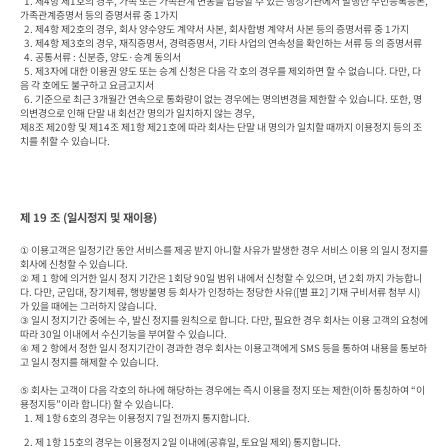
  1. 제4항 제1호의 경우, 가족 또는 가족관계 변동을 입증할 수 있는 행정기관에서 발행한 주민등록등본, 
가족관계증명서 등의 증명서류 중 1가지

  2. 제4항 제2호의 경우, 회사 양수양도 계약서 사본, 회사합병 계약서 사본 등의 증명서류 중 1가지

  3. 제4항 제3호의 경우, 재직증명서, 경력증명서, 기타 사업의 연속성을 확인하는 서류 등 의 증명서류

  4. 공통서류 : 신분증, 양도·승계 동의서

  5. 제3자에 대한 이용권 양도 또는 승계 신청은 다음 각 호의 경우를 제외하면 할 수 없습니다. 다만, 다
음 각 호에도 불구하고 요금고지서 

  6. 기준으로 최근 3개월간 연속으로 통화량이 없는 경우에는 명의변경을 제한할 수 있습니다. 또한, 명
의변경으로 인해 단말 내 회선간 명의가 일치하지 않는 경우, 

제8조 제20항 및 제14조 제1항 제21호에 따라 회사는 단말 내 명의가 일치할 때까지 이용정지 등의 조
치를 취할 수 있습니다.
제 19 조 (일시정지 및 재이용)
① 이용고객은 일정기간 동안 서비스를 제공 받지 아니할 사유가 발생한 경우 서비스 이용 의 일시 정지를 
회사에 신청할 수 있습니다.

② 제 1 항에 의거한 일시 정지 기간은 1회당 90일 범위 내에서 신청할 수 있으며, 년 2회 까지 가능합니
다. 다만, 군입대, 장기체류, 행방불명 등 회사가 인정하는 정당한 사유([별 표2] 기재 구비서류 첨부 시)
가 있을 때에는 그러하지 않습니다.

③ 일시 정지기간 중에는 수, 발신 정지를 원칙으로 합니다. 다만, 필요한 경우 회사는 이용 고객의 요청에 
따라 30일 이내에서 수신기능을 부여할 수 있습니다.

④ 제 2 항에서 정한 일시 정지기간이 경과한 경우 회사는 이용고객에게 SMS 등을 통하여 내용을 통보하
고 일시 정지를 해제할 수 있습니다.

⑤ 회사는 고객이 다음 각호의 하나에 해당하는 경우에는 즉시 이용을 정지 또는 제한(이하 통칭하여 “이
용정지등”이라 합니다) 할 수 있습니다.

  1. 제 1항 6호의 경우는 이용정지 7일 전까지 통지합니다.