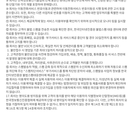
⑨ 회사는 한국정보통신기술협회 단체 표준인 휴대전화 충전구조에 따라 제작, 인증된 충전 기를 이동전
화 단말기와 각각 개별 포장하여 판매합니다.

⑩ 회사는 이동전화서비스 번호이동과 관련하여 이동전화서비스 번호이동성 시행 등에 관한 고시 등을 
준수합니다. 또한, 회사는 다른 사업자로 번호를 이동하고자 하는 고객에 대한 업무처리를 특별한 사유 
없이 지연하지 않습니다.

⑪ 회사는 서비스 제공목적에 맞는 서비스 이용여부를 확인하기 위하여 상시적으로 모니터 링을 실시할 
수 있습니다.

⑫ 회사는 고객이 불법 스팸을 전송한 사실을 확인한 경우, 한국인터넷진흥원 불법스팸 대응 센터에 관련
자료를 첨부하여 신고할 수 있습니다.

⑬ 회사는 사업 휴폐업, 요금상품·부가서비스 등 서비스제공 중단이 될 경우 30일전까지 홈 페이지 등을 
통하여 고지를 해야 합니다

⑭ 회사는 불만 VOC의 신속하고, 확실한 처리 및 선제관리를 통해 고객불만을 최소화해야 합니다

  1. 불만접수 시 영업일 기준 최대 5일까지 처리를 원칙으로 합니다

  2. 고객관점의 불만요인을 사전에 점검하며 가입과정, 배송, 정책, 불친절, 통화품질 등 서 비스 전반에
서 발생된 불만에 대해 관리합니다

  3. 고객접수, 내부검토, 처리완료, 사후관리의 순으로 고객불만 처리를 진행합니다

⑮ 회사는 스팸발송자 적발, 스팸 감축 등의 목적으로 스팸문자 수신피해 최소화하기 위해 자동으로 스팸
을 차단해 주는 “스팸차단서비스” 부가서비스를 통해 차단된 문자의 내용, 스팸발송 사업자 정보를 한국
인터넷진흥원 불법스팸대응센터에 제공할 수 있습니다.

⑯ 회사는 이용계약 체결 시 실제 사용자와 서비스 이용계약을 체결하여야 하고, 미성년자 등 실제 사용
자가 서비스 이용계약을 체결할 수 없는 경우에는 법정대리인 및 위임장 등 제출서류를 철저히 확인하여 
가입절차를 진행하여야 하며 신규가입을 신청한 이용자에게 이미 개통된 회선을 명의 변경하여 판매하
지 않습니다.

17.회사는 명의도용 방지등을 위해 고객의 동의를 받아 해당 이용자의 식별정보와 단말정보(IMEI등)를 
한국정보통신진흥협회에 제공하여 단말 내 명의일치 여부를 확인할 수 있습니다. 다만, 고객이 회사의 요
청을 거절하여 일치 여부를 확인할 수 없거나, 명의가 일치하지 않는 경우 제 14조 제 1항 제21호 또는 
제 16조 제 5항 제 14호에 따라 조치합니다.