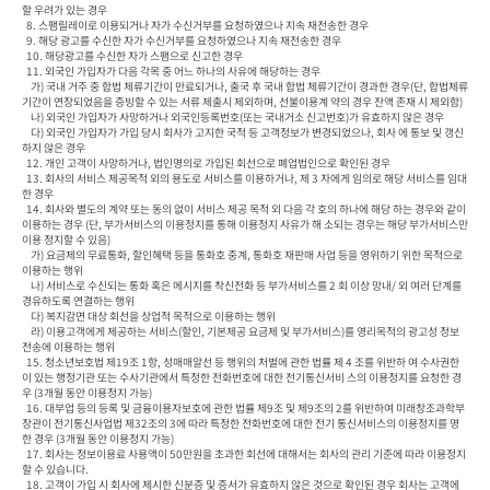
할 우려가 있는 경우

  8. 스팸릴레이로 이용되거나 자가 수신거부를 요청하였으나 지속 재전송한 경우

  9. 해당 광고를 수신한 자가 수신거부를 요청하였으나 지속 재전송한 경우

  10. 해당광고를 수신한 자가 스팸으로 신고한 경우

  11. 외국인 가입자가 다음 각목 중 어느 하나의 사유에 해당하는 경우

    가) 국내 거주 중 합법 체류기간이 만료되거나, 출국 후 국내 합법 체류기간이 경과한 경우(단, 합법체류
기간이 연장되었음을 증빙할 수 있는 서류 제출시 제외하며, 선불이용계 약의 경우 잔액 존재 시 제외함)

    나) 외국인 가입자가 사망하거나 외국인등록번호(또는 국내거소 신고번호)가 유효하지 않은 경우

    다) 외국인 가입자가 가입 당시 회사가 고지한 국적 등 고객정보가 변경되었으나, 회사 에 통보 및 갱신
하지 않은 경우

  12. 개인 고객이 사망하거나, 법인명의로 가입된 회선으로 폐업법인으로 확인된 경우

  13. 회사의 서비스 제공목적 외의 용도로 서비스를 이용하거나, 제 3 자에게 임의로 해당 서비스를 임대
한 경우

  14. 회사와 별도의 계약 또는 동의 없이 서비스 제공 목적 외 다음 각 호의 하나에 해당 하는 경우와 같이 
이용하는 경우 (단, 부가서비스의 이용정지를 통해 이용정지 사유가 해 소되는 경우는 해당 부가서비스만 
이용 정지할 수 있음)

    가) 요금제의 무료통화, 할인혜택 등을 통화호 중계, 통화호 재판매 사업 등을 영위하기 위한 목적으로 
이용하는 행위

    나) 서비스로 수신되는 통화 혹은 메시지를 착신전화 등 부가서비스를 2 회 이상 망내/ 외 여러 단계를 
경유하도록 연결하는 행위

    다) 복지감면 대상 회선을 상업적 목적으로 이용하는 행위

    라) 이용고객에게 제공하는 서비스(할인, 기본제공 요금제 및 부가서비스)를 영리목적의 광고성 정보 
전송에 이용하는 행위

  15. 청소년보호법 제19조 1항, 성매매알선 등 행위의 처벌에 관한 법률 제 4 조를 위반하 여 수사권한
이 있는 행정기관 또는 수사기관에서 특정한 전화번호에 대한 전기통신서비 스의 이용정지를 요청한 경
우 (3개월 동안 이용정지 가능)

  16. 대부업 등의 등록 및 금융이용자보호에 관한 법률 제9조 및 제9조의 2를 위반하여 미래창조과학부
장관이 전기통신사업법 제32조의 3에 따라 특정한 전화번호에 대한 전기 통신서비스의 이용정지를 명
한 경우 (3개월 동안 이용정지 가능)

  17. 회사는 정보이용료 사용액이 50만원을 초과한 회선에 대해서는 회사의 관리 기준에 따라 이용정지 
할 수 있습니다.

  18. 고객이 가입 시 회사에 제시한 신분증 및 증서가 유효하지 않은 것으로 확인된 경우 회사는 고객에