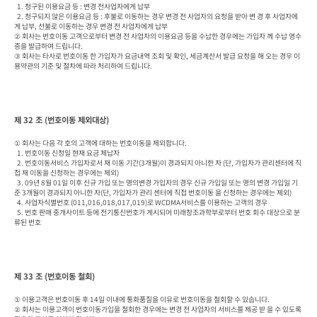
  1. 청구된 이용요금 등 : 변경 전사업자에게 납부

  2. 청구되지 않은 이용요금 등 : 후불로 이동하는 경우 변경 전 사업자의 요청을 받아 변 경 후 사업자에
게 납부, 선불로 이동하는 경우 변경 전 사업자에게 납부

② 회사는 번호이동 고객으로부터 변경 전 사업자의 이용요금 등을 수납한 경우에는 가입자 께 수납 영수
증을 발급하여 드립니다.

③ 회사는 타사로 번호이동 한 가입자가 요금내역 조회 및 확인, 세금계산서 발급 요청을 해 오는 경우 이
용약관의 기준 및 절차에 따라 처리하여 드립니다.
제 32 조 (번호이동 제외대상)
① 회사는 다음 각 호의 고객에 대하는 번호이동을 제외합니다.

  1. 번호이동 신청일 현재 요금 체납자

  2. 번호이동서비스 가입자로서 재 이동 기간(3개월)이 경과되지 아니한 자 (단, 가입자가 관리센터에 직
접 재 이동을 신청하는 경우에는 제외)

  3. 09년 8월 01일 이후 신규 가입 또는 명의변경 가입자의 경우 신규 가입일 또는 명의 변경 가입일 기
준 3개월이 경과되지 아니한 자(단, 가입자가 관리 센터에 직접 번호이동 을 신청하는 경우에는 제외)

  4. 사업자식별번호 (011,016,018,017,019)로 WCDMA서비스를 이용하는 고객의 경우

  5. 번호 판매 중개사이트 등에 전기통신번호가 게시되어 미래창조과학부로부터 번호 회수 대상으로 분
류된 번호
제 33 조 (번호이동 철회)
① 이용고객은 번호이동 후 14일 이내에 통화품질을 이유로 번호이동을 철회할 수 있습니다.

② 회사는 이용고객이 번호이동가입을 철회한 경우에는 변경 전 사업자의 서비스를 제공 받 을 수 있도록 