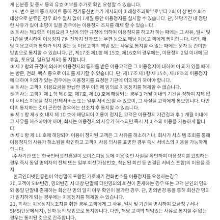
게 신분증 및 증서 등의 유효 여부를 추가로 확인 요청할 수 있습니다.

  19. 번호 판매 중개사이트 등에 전기통신번호가 게시되어 미래창조과학부로부터 2회 이 상 번호 회수 
대상으로 분류된 경우 회수 절차 없이 1개월 동안 이용정지를 실시할 수 있습니다. 단, 해당기간 내 정당
한 사유가 있어 소명이 있을 경우에는 이용정지 조치를 해제 할 수 있습니다.

② 회사는 제1항의 이용요금 미납에 의한 규정에 의하여 이용정지를 하고자 하는 때에는 그 사유, 일시 및 
기간을 명시하여 이용정지 7일 전까지 전화 또는 우편 등으로 해당 이용고 객에게 통지합니다. 다만, 해
당 이용고객과 통화가 되지 않는 등 이용고객의 책임 있는 사유로 통지할 수 없는 때에는 문자 등 간이한 
방법으로 통지할 수 있습니다. 단, 제17조 제1항 제 15호, 제16호의 경우에는, 이용정지 2일 이내에(공
휴일, 토요일, 일요일 제외) 통 지합니다.

③ 제 2 항의 규정에 의하여 이용정지의 통지를 받은 이용고객은 그 이용정지에 대하여 이 의가 있을 때에
는 방문, 전화, 팩스 등으로 이의를 제기할 수 있습니다. 단, 제17조 제1항 제 15호, 제16호의 이용정지
에 대하여 이의가 있는 경우에는 이용정지를 요청한 기관에 이의제기 하여야 합니다.

④ 회사는 고객이 이용요금을 완납한 경우 이외에 임의로 이용정지를 해제할 수 없습니다.

⑤ 회사는 고객이 제 1 항 제 6 호, 제7호, 제 10 호에 해당되는 경우 3 개월 이내의 기간을 정하여 지체 없
이 서비스 이용을 정지(전체서비스 또는 일부 서비스)할 수 있으며, 그 사실을 고객에게 통보합니다. 다만 
미리 통지하는 것이 곤란한 경우에는 선조치 후 통지할 수 있습니다.

⑥ 제 1 항 제 6 호 내지 제 10 호에 해당되어 이용이 정지된 고객은 이용정지 기간경과 후 1 개월 이내에 
그 사유를 해소하여야 하며, 회사는 이용정지의 사유가 해소되면 즉시 서 비스의 이용을 가능하게 합니
다.

⑦ 제 1 항 제 11 호에 해당되어 이용이 정지된 고객은 그 사유를 해소하거나, 회사가 시스 템 조회를 통해 
이용정지의 사유가 해소됨을 확인하고 고객이 사용 의사를 표명한 경우 즉시 서비스의 이용을 가능하게 
합니다.

  -수사기관 또는 한국인터넷진흥원이 보이스피싱 등에 이용 중인 사실을 확인하여 이용정지를 요청하는
경우 즉시 동일 명의자의 전체 또는 일부 회선(가상번호, 착신된 회선 등 연결된 서비스 포함)의 이용을 중
지

  -한국인터넷진흥원이 악성앱에 포함된 가로채기 전화번호를 이용정지를 요청하는경우

20.고객이 SIM변경, 명의변경 시 대상 단말에 타인명의의 회선이 존재하는 경우 또는 고객 본인의 명의
와 동일 단말내 존재하는 회선간 명의 일치 여부 확인이 불가한 경우. 단, 명의변경 등을 통해 회선간 명의
가 일치하게 되는 경우에는 이용정지를 해제할 수 있습니다.

21. 회사는 이용정지등조치를 취한 경우 고객에게 그 사유, 일시 및 기간을 명시하여 요금청구서나 
SMS(단문메세지), 전화 등의 방법으로 통지합니다. 다만, 해당 고객의 책임있는 사유로 통지할 수 없는 
경우는 통지된 것으로 간주합니다.
