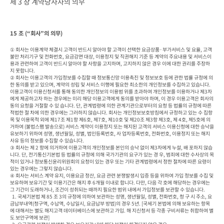
제 3 장 계약당사자의 의무
15 조 (“회사”의 의무)
① 회사는 이용계약 체결시 고객이 반드시 알아야 할 고객이 선택한 요금상품·부가서비스 및 요율, 고객
불만 처리기구 및 전화번호, 요금감면 대상, 이용정지 및 직권해지 기준 등 계약의 주요내용 및 서비스이
용과 관련하여 고객이 반드시 알아야 할 사항을 고지하며, 고지하지 않은 경우 이에 대한 권리를 주장하
지 못합니다.

② 회사는 이용고객의 가입정보를 수집할 때 정보통신망 이용촉진 및 정보보호 등에 관한 법률 규정에 의
한 동의를 받고 있으며, 계약의 성립 및 서비스 이행에 필요한 최소한의 개인정보를 수집하고 있습니다. 
이용고객이 이용신청서를 통해 동의한 개인정보의 이용범 위를 초과하여 개인정보를 이용하거나 제3자
에게 제공하고자 하는 경우에는 미리 해당 이용고객에게 동의를 받아야 하며, 이 경우 이용고객은 회사의 
동의 요청을 거절할 수 있 습니다. 단, 관계법령에 의한 관계기관으로부터의 요청 등 법률의 규정에 따른 
적법한 절 차에 의한 경우에는 그러하지 않습니다. 회사는 개인정보보호방침에서 규정하고 있는 수 집항
목 및 이용목적 외에 제17조 제1항 제6호, 제7호, 제10호 및 제20조 제3항 제3호, 제 4호, 제5호에 의
거하여 (불법스팸 발송으로) 서비스 계약이 이용정지 또는 해지된 고객의 서비스 이용신청에 대한 승낙을 
유보하기 위하여 성명, 생년월일, 성별, 법인등록번호, 사 업자등록번호, 전화번호, 이용정지 또는 해지 
사유 등의 정보를 수집할 수 있습니다.

③ 회사는 제 2 항에 의거하여 이용고객의 개인정보를 본인의 승낙 없이 제3자에게 누설, 배 포하지 않습
니다. 단, 전기통신기본법 등 법률의 규정에 의해 국가기관의 요구가 있는 경 우, 범죄에 대한 수사상의 목
적이 있거나 정보통신윤리위원회의 요청이 있는 경우 또는 기타 관계법령에서 정한 절차에 따른 요령이 
있는 경우에는 그렇지 않습니다.

④ 회사는 서비스 계약 유지, 이용요금 정산, 요금 관련 분쟁발생시 입증 등을 위하여 가입 정보를 수집 및 
보유하며 보유기간 및 이용기간은 해지 후 6개월 이내로 합니다. 다만, 다음 각 호에 해당하는 경우에는 
그 기간이 도래하거나, 조건이 성취되는 때까지 필요한 범위 내에서 가입정보를 보관할 수 있습니다.

  1. 국세기본법 제 85 조 3의 규정에 의하여 보관하는 성명, 생년월일, 성별, 전화번호, 청 구 시 주소, 요
금납부내역(청구액, 수납액, 수납일시, 요금납부 방법)의 경우 5년. [국세기 본법에 의해 보유하는 항목
에 대해서는 별도 해지고객 데이터베이스에 보관하고 가입. 해 지신청서 등 각종 구비서류는 취합하여 별
도 보안구역에 보관]
