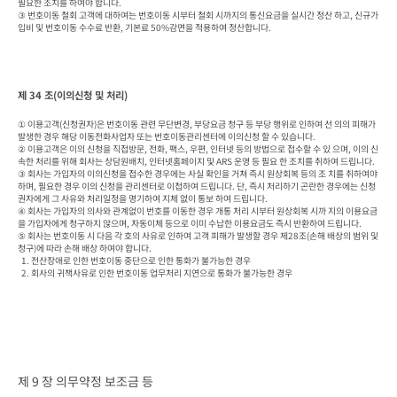
필요한 조치를 하여야 합니다.

③ 번호이동 철회 고객에 대하여는 번호이동 시부터 철회 시까지의 통신요금을 실시간 정산 하고, 신규가
입비 및 번호이동 수수료 반환, 기본료 50%감면을 적용하여 정산합니다.
제 34 조(이의신청 및 처리)
① 이용고객(신청권자)은 번호이동 관련 무단변경, 부당요금 청구 등 부당 행위로 인하여 선 의의 피해가 
발생한 경우 해당 이동전화사업자 또는 번호이동관리센터에 이의신청 할 수 있습니다.

② 이용고객은 이의 신청을 직접방문, 전화, 팩스, 우편, 인터넷 등의 방법으로 접수할 수 있 으며, 이의 신
속한 처리를 위해 회사는 상담원배치, 인터넷홈페이지 및 ARS 운영 등 필요 한 조치를 취하여 드립니다.

③ 회사는 가입자의 이의신청을 접수한 경우에는 사실 확인을 거쳐 즉시 원상회복 등의 조 치를 취하여야 
하며, 필요한 경우 이의 신청을 관리센터로 이첩하여 드립니다. 단, 즉시 처리하기 곤란한 경우에는 신청
권자에게 그 사유와 처리일정을 명기하여 지체 없이 통보 하여 드립니다.

④ 회사는 가입자의 의사와 관계없이 번호를 이동한 경우 개통 처리 시부터 원상회복 시까 지의 이용요금
을 가입자에게 청구하지 않으며, 자동이체 등으로 이미 수납한 이용요금도 즉시 반환하여 드립니다.

⑤ 회사는 번호이동 시 다음 각 호의 사유로 인하여 고객 피해가 발생할 경우 제28조(손해 배상의 범위 및 
청구)에 따라 손해 배상 하여야 합니다.

  1. 전산장애로 인한 번호이동 중단으로 인한 통화가 불가능한 경우

  2. 회사의 귀책사유로 인한 번호이동 업무처리 지연으로 통화가 불가능한 경우
제 9 장 의무약정 보조금 등