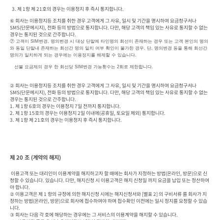
  3. 제 1항 제 21호의 경우는 이용정지 후 즉시 통지합니다.
⑥ 회사는 이용정지등 조치를 취한 경우 고객에게 그 사유, 일시 및 기간을 명시하여 요금청구서나 
SMS(단문메시지), 전화 등의 방법으로 통지합니다. 다만, 해당 고객의 책임 있는 사유로 통지할 수 없는 
경우는 통지된 것으로 간주합니다. 
⑦ 고객이 SIM변경, 명의변경 시 대상 단말에 타인명의 회선이 존재하는 경우 또는 고객 본인의 명의
와 동일 단말내 존재하는 회선간 명의 일치 여부 확인이 불가한 경우. 단, 명의변경 등을 통해 회선간 
명의가 일치하게 되는 경우에는 이용정지를 해제할 수 있습니다.
   선불 요금제의 경우 한 회선당 SIM변경 가능횟수는 2회로 제한합니다.
② 회사는 이용정지등 조치를 취한 경우 고객에게 그 사유, 일시 및 기간을 명시하여 요금청구서나 
SMS(단문메시지), 전화 등의 방법으로 통지합니다. 다만, 해당 고객의 책임 있는 사유로 통지할 수 없는 
경우는 통지된 것으로 간주합니다. 

1. 제 1항 6호의 경우는 이용정지 7일 전까지 통지합니다.

2. 제 1항 15호의 경우는 이용정지 2일 이내에(공휴일, 토요일 제외) 통지합니다.

3. 제 1항 제 21호의 경우는 이용정지 후 즉시 통지합니다.
제 20 조 (계약의 해지)
 이용고객 또는 대리인이 이용계약을 해지하고자 할 때에는 회사가 지정하는 방법(온라인, 방문)으로 신
청할 수 있습니다. 있습니다. 다만, 해지신청 시 이용고객은 해지 신청일 까지 요금을 납입 또는 정산하여
야 합니다.

② 이용고객은 제 1 항의 규정에 의한 해지신청 시에는 해지신청서와 [별표 2] 의 구비서류 를 회사가 지
정하는 방법(온라인, 방문)으로 회사에 접수하여야 하며 접수확인 이전에는 일시 정지를 요청할 수 있습
니다.

③ 회사는 다음 각 호에 해당하는 경우에는 그 서비스의 이용계약을 해지할 수 있습니다.
