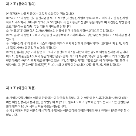
제 2 조 (용어의 정의)
본 약관에서 사용된 용어는 다음 각 호와 같이 정의합니다.

① “서비스”라 함은 전기통신사업법 제5조 제2항 (기간통신사업의 등록)에 의거 회사가 기간 통신사업
자로서 주식회사 LGU+(이하“LGU+”라 합니다)의 전기통신회선설비 등을 이용하 여 기간통신사업 방식
으로 제공하는 호집중 , 무선 재판매서비스를 말합니다.

② “이용고객”이라 함은 회사와 서비스의 이용에 관한 계약을 체결한 고객으로 규정합니다.

③ “요금제”라 함은 LGU+의 기간통신 요금정책에 의거하여 회사가 정한 무선재판매서비스의 과금 정책
입니다.

④   “이용신청서”라 함은 서비스의 이용을 위하여 회사가 정한 개별이용 계약서(고객동의확 인서, 약정
서 등)로 계약서와 동일한 효력을 가집니다.

⑤ “영진텔레콤(주)”이라 함은 LGU+의 이동전화서비스를 재판매하는 별도의 이동통신사업 자 입니다. 
따라서, 통화품질은 LGU+와 동일하지만 음성·문자·데이터 제공량, 약정기간 등 서비스 거래조건은 영
진텔레콤(주) 독자적인 체제로 운영하고 있습니다. 전기통신사업법 제5조 2항 에 해당하는 기간통신사
업자 입니다. (주의:영진텔레콤(주)은 LGU+의 대리점 이 아닙니다.) 기간통신사업자라 칭합니다.
제 3 조 (약관의 적용)
① 가입자 모집 서비스 이용에 관하여는 이 약관을 적용합니다. 이 약관에 명시되지 아니한 사항에 대하
여는 이용신청서(약정서 등), 관계법령 이 적용되고, 일부 LGU+의 정책에 연 동되는 서비스는 관련된 부
분에 한하여 LGU+ 서비스 이용약관을 적용합니다.

② 제 1 항에서 정한 이용신청서(약정서 등)에는 이용고객의 이익을 침해하거나 부당한 내용을 규정할 수 
없습니다.