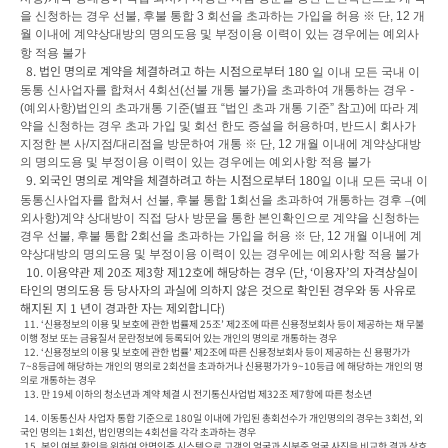
을 신청하는 경우 선불
, 
후불 통합 
3 
회선을 초과하는 가입을 허용 
※ 
단
, 12 
개
월 이내에 계약상대방의 명의도용 및 부정이용 이력이 있는 경우에는 예외사
항 적용 불가
  8. 법인 명의로 계약을 체결하려고 하는 시점으로부터 
180 
일 이내 모든 국내 이
동통 신사업자를 합쳐서 
4
회선
(
선불 개통 불가
)
을 초과하여 개통하는 경우 
- 
(
예외사항
)
법인의 초과개통 기준
(
별표 
“
법인 초과 개통 기준
” 
참고
)
에 따라 계
약을 신청하는 경우 초과 가입 및 회선 한도 증설을 허용하며
, 
반드시 회사가 
지정한 본 사
/
지점
/
대리점을 방문하여 개통 
※ 
단
, 12 
개월 이내에 계약상대방
의 명의도용 및 부정이용 이력이 있는 경우에는 예외사항 적용 불가
  9. 외국인 명의로 계약을 체결하려고 하는 시점으로부터 
180
일 이내 모든 국내 이
동통신사업자를 합쳐서 선불
, 
후불 통합 
1
회선을 초과하여 개통하는 경후 
–
(
예
외사항
)
계약 상대방이 직접 당사 방문을 통한 본인확인으로 계약을 신청하는 
경우 선불
, 
후불 통합 
2
회선을 초과하는 가입을 허용 
※ 
단
, 12 
개월 이내에 계
약상대방의 명의도용 및 부정이용 이력이 있는 경우에는 예외사항 적용 불가
  10. 이용약관 제 20조 제3항 제12호에 해당하는 경우 (단, ‘이용자’의 자격상실이 
타인의 명의도용 등 당사자의 과실에 의하지 않은 것으로 확인된 경우와 동 사유로 
해지된 지 1 년이 경과한 자는 제외합니다)
  11. ‘신용정보의 이용 및 보호에 관한 법률제 25조’ 제2조에 따른 신용정보회사 등이 제공하는 채 무불
이행 정보 또는 금융질서 문란정보에 등록되어 있는 개인의 명의로 개통하는 경우

  12. ‘신용정보의 이용 및 보호에 관한 법률’ 제2조에 따른 신용정보회사 등이 제공하는 신 용평가가 
7~8등급에 해당하는 개인의 명의로 2회선을 초과하거나 신용평가가 9~10등급 에 해당하는 개인의 명
의로 개통하는 경우

  13. 만 19세 이하의 청소년과 계약 체결 시 전기통신사업법 제32조 제7항에 따른 청소년 
  14. 이동통신사 사업자 통합 기준으로 180일 이내에 가입된 총회선수가 개인명의의 경우는 3회선, 외
국인 명의는 1회선, 법인명의는 4회선을 각각 초과하는 경우
  15. 본인 여부 확인을 위하여 안면인증 시스템으로 고객의 얼굴과 신분증 얼굴 사진을 비교한 결과 상호 