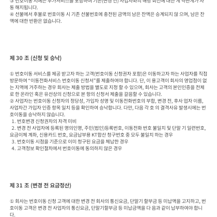
③ 번호이동 시에는 부가서비스를 포함하여 기존(변경 전) 사업자와의 해당 회선에 대한 계 약관계가 자
동 해지됩니다.

④ 선불에서 후불로 번호이동 시 기존 선불번호에 충전된 금액의 남은 잔액은 승계되지 않 으며, 남은 잔
액에 대한 반환은 없습니다.
제 30 조 (신청 및 승낙)
① 번호이동 서비스를 제공 받고자 하는 고객(번호이동 신청권자 포함)은 이동하고자 하는 사업자를 직접 
방문하여 “이동전화서비스 번호이동 신청서”를 제출하여야 합니다. 단, 이 용고객이 회사의 영업점이 없
는 지역에 거주하는 경우 회사는 제출 방법을 별도로 지정 할 수 있으며, 회사는 고객의 본인인증을 전제
로 한 온라인 혹은 유선상의 신청으로 본 항의 신청서 제출을 갈음할 수 있습니다.

② 사업자는 번호이동 신청자의 정당성, 가입자 성명 및 이동전화번호의 부합, 변경 전, 후사 업자 이름, 
사업자간 가입자 인증 항목 일치 등을 확인하여 승낙합니다. 다만, 다음 각 호 의 결격사유 발생시에는 번
호이동을 승낙하지 않습니다.

  1. 번호변경 신청권자의 자격 미비

  2. 변경 전 사업자에 등록된 명의인명, 주민(법인)등록번호, 이동전화 번호 불일치 및 단말 기 일련번호, 
요금이체 계좌, 신용카드 번호, 요금납부용 KT합산 청구번호 중 모두 불일치 하는 경우

  3. 번호이동 시점을 기준으로 이미 청구된 요금을 체납한 경우

  4. 고객정보 확인절차에서 번호이동에 동의하지 않은 경우
제 31 조 (변경 전 요금정산)
① 회사는 번호이동 신청 고객에 대한 변경 전 회사의 통신요금, 단말기 할부금 등 미납액을 고지하고, 번
호이동 고객은 변경 전 사업자의 통신요금, 단말기할부금 등 미납금액을 다 음과 같이 납부하여야 합니
다.
