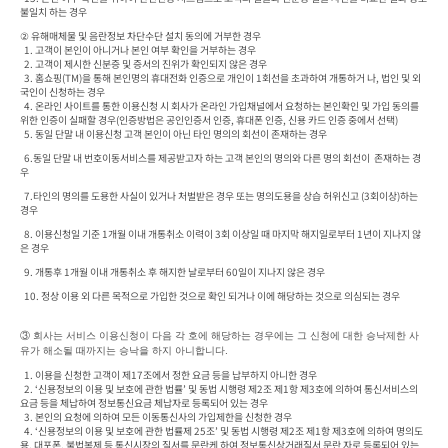
불일치 하는 경우 
② 유해매체물 및 음란정보 차단수단 설치 동의에 거부한 경우

  1. 고객이 본인이 아니거나 본인 여부 확인을 거부하는 경우

  2. 고객이 제시한 신분증 및 증서의 진위가 확인되지 않은 경우

  3. 홈쇼핑(TM)을 통해 본인명의 휴대전화 인증으로 개인이 1회선을 초과하여 개통하거 나, 법인 및 외
국인이 신청하는 경우

  4. 온라인 사이트를 통한 이용신청 시 회사가 온라인 가입채널에서 요청하는 본인확인 및 가입 동의를 
위한 인증이 실패할 경우(인증방법은 공인인증서 인증, 휴대폰 인증, 신용 카드 인증 중에서 선택)
  5. 동일 단말 내 이용신청 고객 본인이 아닌 타인 명의의 회선이 존재하는 경우
  6.동일 단말 내 번호이동서비스를 제공받고자 하는 고객 본인의 명의와 다른 명의 회선이  존재하는 경
우
  7.타인의 명의를 도용한 사실이 있거나 처벌받은 경우 또는 명의도용을 상습 허위신고 (3회이상)하는 
경우
  8. 이용신청일 기준 1개월 이내 개통취소 이력이 3회 이상일 때 마지막 해지일로부터 1년이 지나지 않
은 경우
  9. 개통후 1개월 이내 개통취소 후 해지한 날로부터 60일이 지나지 않은 경우
  10. 정상 이용 외 다른 목적으로 가입한 것으로 확인 되거나 이에 해당하는 것으로 의심되는 경우
③ 
회사는 서비스 이용신청이 다음 각 호에 해당하는 경우에는 그 신청에 대한 승낙제한 사 
유가 해소될 때까지는 승낙을 하지 아니합니다.
  1. 이용을 신청한 고객이 제17조에서 정한 요금 등을 납부하지 아니한 경우

  2. ‘신용정보의 이용 및 보호에 관한 법률’ 및 동법 시행령 제2조 제1항 제3호에 의하여 통신서비스의 
요금 등을 체납하여 정보통신요금 체납자로 등록되어 있는 경우

  3. 본인의 요청에 의하여 모든 이동통신사의 가입제한을 신청한 경우

  4. ‘신용정보의 이용 및 보호에 관한 법률제 25조’ 및 동법 시행령 제2조 제1항 제3호에 의하여 명의도
용, 대포폰, 불법복제 등 통신시장의 질서를 문란케 하여 정보통신상거래질서 문란 자로 등록되어 있는 