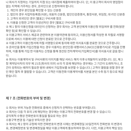
나 회사가 지정하는 기일까지 지점 또는 대리점에 제출하여야 합니다. 단, 이 용고객이 회사의 영업점이 
없는 지역에 거주하는 경우, 온라인으로 신청하여야 합니다.

  1. 개인의 경우 본인임을 확인할 수 있는 신분증

  2. 법인의 경우 사업자등록증(사본), 대표자 신분증, 법인인감증명서, 통장사본, 위임장, 대 리인 신분증

  3. 고객이 외국인인 경우 [별표2] 구비서류 참조

  4. 이용을 신청한 고객이 미성년자인 경우 [별표2] 구비서류 참조

② 제 1 항의 이용신청을 대리인이 신청하는 경우 회사는 고객 본인에게 이용신청 위임여부 를 전화(방문
확인 등)로 확인할 수 있습니다.

③ 이용고객이 서비스 제공과 관련하여 본 이용약관에 동의하고, 이용신청서를 작성한 후 자필로 서명함
으로써 서비스 이용에 대한 신청이 완료된 것으로 간주합니다.

④ 이용고객이 이용신청서에 자필 서명함으로써 동의에 대한 의사표시를 완료한 것으로 간주합니다.

⑤ 온라인을 통해 가입신청을 하는 경우 이용자는 본인인증 대행서비스(NICE신용평가사)로 가입을 진행
하며, 이를 통해 가입 한 이용자는 신청을 통해 생선된 전자계약서(가입확인서)를 의사표시로 갈음 합니
다. 

⑥ 회사는 이용계약서 및 구비서류의 이미지를 해당 서비스 해지 이후 6개월까지 보관합니다. (단, 제 3
장 계약당사자의 의무 제 15조(회사의 의무) ④의 각 호에 해당하는 경우에는 그 기간이 도래하거나, 조
건이 성취되는 때까지 필요한 범위 내에서 가입정보를 보관할 수 있습니다.) 고객이 열람을 원할 경우 본
인 확인 절차 후 열람할 수 있습니다. 고객은 이동전화 이용계약서를 사본을 본인 수취 등기 등으로 제공
받습니다.
제 7 조 (전화번호의 부여 및 변경)
① 회사는 부여 가능한 전화번호 중에서 신청자가 선택하는 번호를 부여합니다.

② 회사는 다음 각 호의 1에 해당하는 경우에는 이용고객의 전화번호를 변경 할 수 있습니 다.

공익목적 수행상 전화번호의 통일을 필요로 하는 경우

수용구역 변경 등 기술상 부득이한 경우

③ 회사는 제 2 항의 규정에 의한 전화번호의 변경 시에는 변경예정일 30일전까지 전화번호 의 변경사
유, 변경예정번호 및 변경예정일을 해당 이용고객에게 통보하여야 합니다. 다만, 이용고객의 책임 있는 