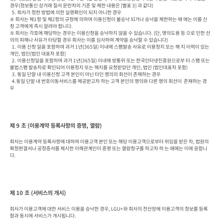
경우(정보통신 상거래 질서 문란자의 기준 및 제한 내용은 [별표 3] 과 같다)

  5. 회사가 정한 방법에 의한 실명확인이 되지 아니한 경우

④ 회사는 제1항 및 제2항의 규정에 의하여 이용신청이 불승낙 되거나 승낙을 제한하는 때 에는 이를 신
청 고객에게 즉시 알려야 합니다.

⑤ 회사는 각호에 해당하는 경우는 이용신청을 승낙하지 않을 수 있습니다. (단, 명의도용 등 으로 인한 선
의의 피해나 사유가 타당할 경우 회사는 이를 심사하여 계약을 승낙할 수 있습니다)

  1. 이용 신청 일을 포함하여 과거 1년(365일) 이내에 스팸발송 사유로 이용정지 또는 해 지 이력이 있는 
개인, 법인(법인 대표자 포함)

  2. 이용신청일을 포함하여 과거 1년(365일) 이내에 방통위 또는 한국인터넷진흥원으로부 터 스팸 또는 
불법스팸 발송자로 확인되어 이용정지 또는 해지를 요청받았던 개인, 법인 (법인대표자 포함)

  3. 동일 단말 내 이용신청 고객 본인이 아닌 타인 명의의 회선이 존재하는 경우

  4.동일 단말 내 번호이동서비스를 제공받고자 하는 고객 본인의 명의와 다른 명의 회선이  존재하는 경
우
제 9 조 (이용계약 등록사항의 증명, 열람)
회사는 이용계약 등록사항에 대하여 이용고객 본인 또는 해당 이용고객으로부터 위임을 받은 자, 법원의 
확정판결서나 공정증서를 제시한 이해관계인이 증명 또는 열람청구를 하고자 하 는 때에는 이에 응합니
다.
제 10 조 (서비스의 개시)
회사가 이용고객에 대한 서비스 이용을 승낙한 경우, LGU+와 회사의 전산망에 이용고객의 정보를 등록
함과 동시에 서비스가 개시됩니다.