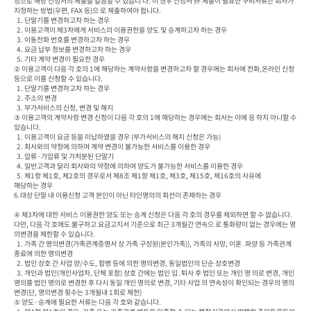
청으로 해당 신청서의 제출을 갈음할 수 있습니 다. 이 경우 신청서 外 제출이 필요한 구비서류는 회사가 
지정하는 방법(우편, FAX 등)으 로 제출하여야 합니다.

  1. 단말기를 변경하고자 하는 경우

  2. 이용고객이 제3자에게 서비스의 이용권한을 양도 및 승계하고자 하는 경우

  3. 이동전화 번호를 변경하고자 하는 경우

  4. 요금 납부 정보를 변경하고자 하는 경우

  5. 기타 계약 변경이 필요한 경우

② 이용고객이 다음 각 호의 1에 해당하는 계약사항을 변경하고자 할 경우에는 회사에 전화,온라인 신청 
등으로 이를 신청할 수 있습니다.

  1. 단말기를 변경하고자 하는 경우

  2. 주소의 변경

  3. 부가서비스의 신청, 변경 및 해지

③ 이용고객의 계약사항 변경 신청이 다음 각 호의 1에 해당하는 경우에는 회사는 이에 응 하지 아니할 수 
있습니다.

  1. 이용고객이 요금 등을 미납하였을 경우 (부가서비스의 해지 신청은 가능)

  2. 회사와의 약정에 의하여 계약 변경이 불가능한 서비스를 이용한 경우

  3. 압류·가압류 및 가처분된 단말기

  4. 일반고객과 달리 회사와의 약정에 의하여 양도가 불가능한 서비스를 이용한 경우

  5. 제1항 제1호, 제2호의 경우로서 제8조 제1항 제1호, 제3호, 제15호, 제16호의 사유에

해당하는 경우

6.대상 단말 내 이용신청 고객 본인이 아닌 타인명의의 회선이 존재하는 경우

④ 제3자에 대한 서비스 이용권한 양도 또는 승계 신청은 다음 각 호의 경우를 제외하면 할 수 없습니다. 
다만, 다음 각 호에도 불구하고 요금고지서 기준으로 최근 3개월간 연속으 로 통화량이 없는 경우에는 명
의변경을 제한할 수 있습니다.

  1. 가족 간 명의변경(가족관계증명서 상 가족 구성원(본인가족)), 가족의 사망, 이혼․파양 등 가족관계 
종료에 의한 명의변경

  2. 법인 상호 간 사업 양/수도, 합병 등에 의한 명의변경, 동일법인의 단순 상호변경

  3. 개인과 법인(개인사업자, 단체 포함) 상호 간에는 법인 입․퇴사 후 법인 또는 개인 명 의로 변경, 개인 
명의를 법인 명의로 변경한 후 다시 동일 개인 명의로 변경, 기타 사업 의 연속성이 확인되는 경우의 명의
변경(단, 명의변경 횟수는 3개월내 1회로 제한)

⑤ 양도·승계에 필요한 서류는 다음 각 호와 같습니다.
