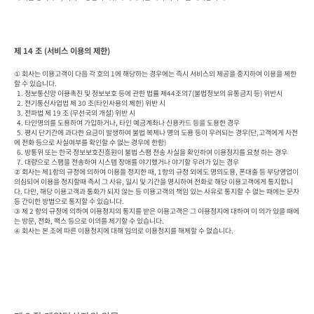
제 14 조 (서비스 이용의 제한)
① 회사는 이용고객이 다음 각 호의 1에 해당하는 경우에는 즉시 서비스의 제공을 중지하여 이용을 제한
할 수 있습니다.

  1. 정보통신망 이용촉진 및 정보보호 등에 관한 법률 제44조의7(불법정보의 유통금지 등) 위반시

  2. 전기통신사업법 제 30 조(타인사용의 제한) 위반 시

  3. 전파법 제 19 조 (무선국의 개설) 위반 시

  4. 타인명의를 도용하여 가입하거나, 타인 예금계좌나 신용카드 등을 도용한 경우

  5. 평시 단기간에 과다한 요금이 발생하여 불법 복제나 명의 도용 등이 우려되는 경우(단,고객에게 사전
에 전화 등으로 사실여부를 확인할 수 없는 경우에 한함)

  6. 방통위 또는 한국 정보보호진흥원이 불법 스팸 전송 사실을 확인하여 이용정지를 요청 하는 경우

  7. 대량으로 스팸을 전송하여 시스템 장애를 야기했거나 야기할 우려가 있는 경우

② 회사는 제1항의 규정에 의하여 이용을 정지한 때, 1항의 규정 외에도 명의도용, 폰대출 등 부당영업이 
의심되어 이용을 정지할때 즉시 그 사유, 일시 및 기간을 명시하여 전화로 해당 이용고객에게 통지합니
다. 다만, 해당 이용고객과 통화가 되지 않는 등 이용고객의 책임 있는 사유로 통지할 수 없는 때에는 문자 
등 간이한 방법으로 통지할 수 있습니다.

③ 제 2 항의 규정에 의하여 이용정지의 통지를 받은 이용고객은 그 이용정지에 대하여 이 의가 있을 때에
는 방문, 전화, 팩스 등으로 이의를 제기할 수 있습니다.

④ 회사는 본 조에 따른 이용정지에 대해 임의로 이용정지를 해제할 수 없습니다.