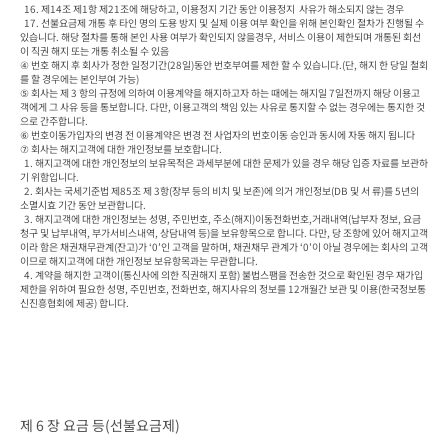
  16. 제14조 제1항 제21조에 해당하고, 이용정지 기간 동안 이용정지  사유가 해소되지 않는 경우
  17. 선불요금제 개통 후 타인 명의 도용 방지 및 실제 이용 여부 확인을 위해 본인확인 절차가 진행될 수 
있습니다. 해당 절차를 통해 본인 사용 여부가 확인되지 않을경우, 서비스 이용이 제한되며 개통된 회선
이 직권 해지 또는 개통 취소될 수 있음

④ 번호 해지 후 회사가 정한 일정기간(28일)동안 번호부여를 제한 할 수 있습니다.(단, 해지 한 당일 철회
를 할 경우에는 본인부여 가능)

⑤ 회사는 제 3 항의 규정에 의하여 이용계약을 해지하고자 하는 때에는 해지일 7일전까지 해당 이용고
객에게 그 사유 등을 통보합니다. 다만, 이용고객의 책임 있는 사유로 통지할 수 없는 경우에는 통지한 것
으로 간주합니다.

⑥ 번호이동가입자의 변경 전 이용계약은 변경 전 사업자의 번호이동 승인과 동시에 자동 해지 됩니다

⑦ 회사는 해지고객에 대한 개인정보를 보호합니다.

  1. 해지고객에 대한 개인정보의 보유목적은 과세부분에 대한 문제가 있을 경우 해당 입증 자료를 보관하
기 위함입니다.

  2. 회사는 국세기준법 제85조 제 3항(장부 등의 비치 및 보존)에 의거 개인정보(DB 및 서 류)를 5년의 
소멸시효 기간 동안 보관합니다.

  3. 해지고객에 대한 개인정보는 성명, 주민번호, 주소(해지)이동전화번호,거래내역(납부자 정보, 요금
청구 및 납부내역, 부가서비스내역, 상담내역 등)을 보유항목으로 합니다. 다만, 당 조항에 있어 해지고객
이라 함은 채권채무관계(잔고)가 ‘0’인 고객을 말하며, 채권채무 관계가 ‘0’이 아닐 경우에는 회사의 고객
이므로 해지고객에 대한 개인정보 보유항목과는 무관합니다.

  4. 계약을 해지한 고객이(통신사에 의한 직권해지 포함) 불법스팸을 전송한 것으로 확인된 경우 재가입 
제한을 위하여 필요한 성명, 주민번호, 전화번호, 해지사유의 정보를 12개월간 보관 및 이용(한국정보통
신진흥협회에 제공) 합니다.
제 6 장 요금 등(선불요금제)