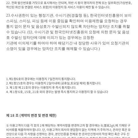
22. 전화 발신번호를 거짓으로 표시해서는 안되며, 위반 시 동이 명의자의 전체 또는 일부회선(가상번호, 
착신된 회선 등 연결된 서비스 포함)의 이용정지 등 서비스 이용이 제한 될 수 있습니다.  
23.
수사권한이 있는 행정기관
, 
수사기관
(
경찰청 등
), 
한국인터넷진흥원이 보이
스피싱
, 
스미싱
, 
피싱 등에 이용 중임을 확인하여 이용제한을 요청하는 경우

통지 없이 문자 및 음성호가 수발신되지 않도록 차단하는 망차단 조치를 취할 
수 있습니다
. (
단
, 
수사기관 및 한국인터넷진흥원의 요청에 의한 문자 및 음성
호 수발신 망차단에 대해 이의가 있는 경우에는 요청한

기관에 이의제기
를 하여야 하며 해당기간 내 정당한 사유가 있어 요청기관의 
소명이 있을 경우에는 망차단 조치를 해제할 수 있습니
다
.)
1.제1항6호의 경우에는 이용정지 7일전까지 통지합니다.

2.제1항15호의 경우는 이용정지 2일이내에 (공휴일,토요일 제외) 통지합니다.

3. 제 1항 제 21호의 경우는 이용정지 후 즉시 통지합니다.

4. 제 1항 6호, 15호, 21호 외의 경우는 발생 즉시 통지하고 이용정지 할 수 있습니다
제 18 조 (계약의 변경 및 변경 제한)
① 이용고객이 다음 각 호의 1에 해당하는 계약사항을 변경하고자 할 경우에는 lt;별표2gt;에 기재된 구
비서류를 제출하여야 합니다. 단, 이용고객이 회사의 영업점이 없는 지역에 거 주하거나, 온라인 혹은 유
선상으로 다음 각 사항을 신청하는 경우, 본인인증을 전제로 한 온라인신청서의 작성 확인 혹은 구두 신