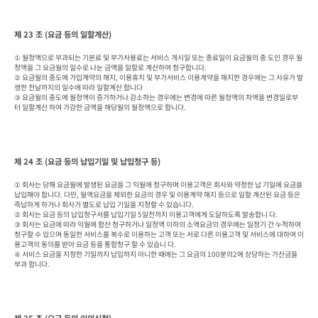
제 23 조 (요금 등의 일할계산)
① 월정액으로 부과되는 기본료 및 부가사용료는 서비스 개시일 또는 종료일이 요금월의 중 도인 경우 월
정액을 그 요금월의 일수로 나눈 금액을 일할로 계산하여 청구합니다.

② 요금월의 중도에 가입계약의 해지, 이용휴지 및 부가서비스 이용계약을 해지한 경우에는 그 사유가 발
생한 전날까지의 일수에 따라 일할계산 합니다

③ 요금월의 중도에 월정액이 증가하거나 감소하는 경우에는 변경에 따른 월정액의 차액을 변경일로부
터 일할계산 하여 가감한 금액을 해당월의 월정액으로 합니다.
제 24 조 (요금 등의 납입기일 및 납입청구 등)
① 회사는 당해 요금월에 발생된 요금을 그 익월에 청구하며 이용고객은 회사와 약정한 납 기일에 요금을 
납입해야 합니다. 다만, 월액요금을 제외한 요금의 경우 및 이용계약 해지 등으로 일할 계산된 요금 등은 
즉납하게 하거나 회사가 별도로 납입 기일을 지정할 수 있습니다.

② 회사는 요금 등의 납입청구서를 납입기일 5일전까지 이용고객에게 도달하도록 발송합니 다.

③ 회사는 요금에 따라 익월에 합산 청구하거나 일정액 이하의 소액요금의 경우에는 일정기 간 누적하여 
청구할 수 있으며 동일한 서비스를 복수로 이용하는 고객 또는 서로 다른 이용고객 및 서비스에 대하여 이
용고객의 동의를 받아 요금 등을 통합청구 할 수 있습니 다.

④ 서비스 요금을 지정한 기일까지 납입하지 아니한 때에는 그 요금의 100분의2에 상당하는 가산금을 
부과 합니다.