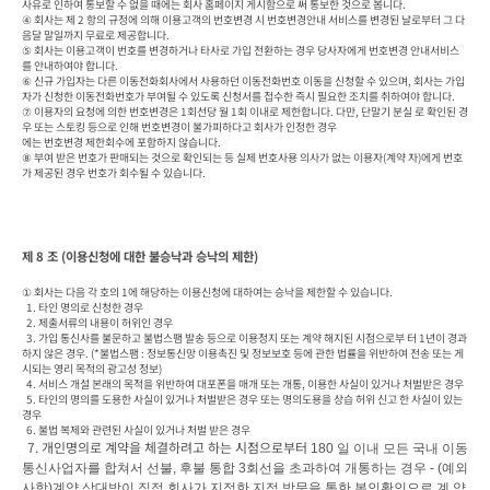
사유로 인하여 통보할 수 없을 때에는 회사 홈페이지 게시함으로 써 통보한 것으로 봅니다.

④ 회사는 제 2 항의 규정에 의해 이용고객의 번호변경 시 번호변경안내 서비스를 변경된 날로부터 그 다
음달 말일까지 무료로 제공합니다.

⑤ 회사는 이용고객이 번호를 변경하거나 타사로 가입 전환하는 경우 당사자에게 번호변경 안내서비스
를 안내하여야 합니다.

⑥ 신규 가입자는 다른 이동전화회사에서 사용하던 이동전화번호 이동을 신청할 수 있으며, 회사는 가입
자가 신청한 이동전화번호가 부여될 수 있도록 신청서를 접수한 즉시 필요한 조치를 취하여야 합니다.

⑦ 이용자의 요청에 의한 번호변경은 1회선당 월 1회 이내로 제한합니다. 다만, 단말기 분실 로 확인된 경
우 또는 스토킹 등으로 인해 번호변경이 불가피하다고 회사가 인정한 경우

에는 번호변경 제한회수에 포함하지 않습니다.

⑧ 부여 받은 번호가 판매되는 것으로 확인되는 등 실제 번호사용 의사가 없는 이용자(계약 자)에게 번호
가 제공된 경우 번호가 회수될 수 있습니다.
제 8 조 (이용신청에 대한 불승낙과 승낙의 제한)
① 회사는 다음 각 호의 1에 해당하는 이용신청에 대하여는 승낙을 제한할 수 있습니다.

  1. 타인 명의로 신청한 경우

  2. 제출서류의 내용이 허위인 경우

  3. 가입 통신사를 불문하고 불법스팸 발송 등으로 이용정지 또는 계약 해지된 시점으로부 터 1년이 경과
하지 않은 경우. (*불법스팸 : 정보통신망 이용촉진 및 정보보호 등에 관한 법률을 위반하여 전송 또는 게
시되는 영리 목적의 광고성 정보)

  4. 서비스 개설 본래의 목적을 위반하여 대포폰을 매개 또는 개통, 이용한 사실이 있거나 처벌받은 경우

  5. 타인의 명의를 도용한 사실이 있거나 처벌받은 경우 또는 명의도용을 상습 허위 신고 한 사실이 있는 
경우

  6. 불법 복제와 관련된 사실이 있거나 처벌 받은 경우

 7. 개인명의로 계약을 체결하려고 하는 시점으로부터 
180 
일 이내 모든 국내 이동
통신사업자를 합쳐서 선불
, 
후불 통합 
3
회선을 초과하여 개통하는 경우 
- (
예외
사항
)
계약 상대방이 직접 회사가 지정한 지점 방문을 통한 본인확인으로 계 약