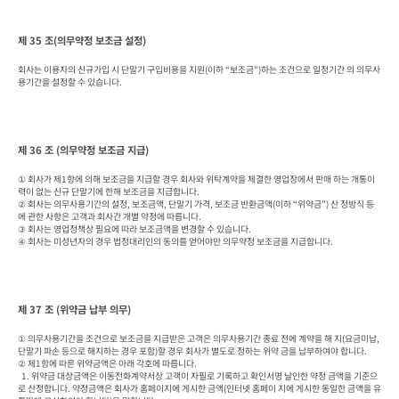
제 35 조(의무약정 보조금 설정)
회사는 이용자의 신규가입 시 단말기 구입비용을 지원(이하 “보조금”)하는 조건으로 일정기간 의 의무사
용기간을 설정할 수 있습니다.
제 36 조 (의무약정 보조금 지급)
① 회사가 제1항에 의해 보조금을 지급할 경우 회사와 위탁계약을 체결한 영업장에서 판매 하는 개통이
력이 없는 신규 단말기에 한해 보조금을 지급합니다.

② 회사는 의무사용기간의 설정, 보조금액, 단말기 가격, 보조금 반환금액(이하 “위약금”) 산 정방식 등
에 관한 사항은 고객과 회사간 개별 약정에 따릅니다.

③ 회사는 영업정책상 필요에 따라 보조금액을 변경할 수 있습니다.

④ 회사는 미성년자의 경우 법정대리인의 동의를 얻어야만 의무약정 보조금을 지급합니다.
제 37 조 (위약금 납부 의무)
① 의무사용기간을 조건으로 보조금을 지급받은 고객은 의무사용기간 종료 전에 계약을 해 지(요금미납, 
단말기 파손 등으로 해지하는 경우 포함)할 경우 회사가 별도로 정하는 위약 금을 납부하여야 합니다.

② 제1항에 따른 위약금액은 아래 각호에 따릅니다.

  1. 위약금 대상금액은 이동전화계약서상 고객이 자필로 기록하고 확인서명 날인한 약정 금액을 기준으
로 산정합니다. 약정금액은 회사가 홈페이지에 게시한 금액(인터넷 홈페이 지에 게시한 동일한 금액을 유