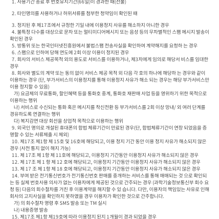
  1. 사용기간 종료 후 번호유지기간(66일)이 경과한 때(선불) 
  2. 타인명의를 사용하거나 허위서류를 첨부한 청약임이 확인된 때
  3. 정지된 후 제17조에서 규정한 기일 내에 이용정지 사유를 해소하지 아니한 경우

  4. 불특정 다수를 대상으로 문자 또는 멀티미디어메시지 또는 음성 등의 무차별적인 스팸 메시지 발송이 
확인된 경우

  5. 방통위 또는 한국인터넷진흥원에서 불법스팸 전송사실을 확인하여 계약해지를 요청하 는 경우

  6. 스팸으로 인하여 당해 연도에 2회 이상 이용이 정지된 경우

  7. 회사의 서비스 제공목적 외의 용도로 서비스를 이용하거나, 제3자에게 임의로 해당서 비스를 임대한 
경우

  8. 회사와 별도의 계약 또는 동의 없이 서비스 제공 목적 외 다음 각 호의 하나에 해당하 는 경우와 같이 
이용하는 경우 (단, 부가서비스의 이용정지를 통해 이용정지 사유가 해소 되는 경우는 해당 부가서비스만 
이용 정지할 수 있음)

    가) 요금제의 무료통화, 할인혜택 등을 통화호 중계, 통화호 재판매 사업 등을 영위하기 위한 목적으로 
이용하는 행위

    나) 서비스로 수신되는 통화 혹은 메시지를 착신전환 등 부가서비스를 2회 이상 망내/ 외 여러 단계를 
경유하도록 연결하는 행위

    다) 복지감면 대상 회선을 상업적 목적으로 이용하는 행위

  9. 외국인 명의로 개설된 휴대폰의 합법 체류기간이 만료된 경우(단, 합법체류기간이 연장 되었음을 증
명할 수 있는 서류제출 시 제외)

  10. 제17조 제1항 제 15호 및 16호에 해당되고, 이용 정지 기간 동안 이용 정지 사유가 해소되지 않은 
경우 (사전 통지 없이 해지 가능)

  11. 제 17조 제 1항 제 11호에 해당되고, 이용정지 기간동안 이용정지 사유가 해소되지 않은 경우

  12. 제 17조 제 1 항 제 12 호에 해당되고, 이용정지 기간동안 이용정지 사유가 해소되지 않은 경우

  13. 제 17 조 제 1항 제 18 호에 해당되고, 이용정지 기간동안 이용정지 사유가 해소되지 않은 경우

  14. 부여 받은 전기통신번호가 전기통신번호 판매를 중개하는 서비스를 통해 매매되는 것 으로 확인되
는 등 실제 번호사용 의사가 없는 이용자에게 제공된 것으로 간주되는 경우 (과학기술정보통신부 회수 요
청 등) 다음의 회수절차를 거친 후 이용계약을 해지할 수 있 습니다. 다만, 이용자의 책임있는 사유로 인해 
회사의 고지사실을 확인하지 못하였을 경우 이용자가 확인한 것으로 간주합니다.

    가) 의 회수절차 명령 후 SMS 발송 또는 TM 실시

    나) 내용증명 발송

  15. 제17조 제1항 제19호에 따라 이용정지 된지 1개월이 경과 되었을 경우
