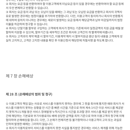
② 회사는 요금 등을 반환하여야 할 이용고객에게 미납요금 등이 있을 경우에는 반환하여야 할 요금 등에
서 우선 변제하고 반환할 수 있습니다.

③ 회사는 요금 등의 과납 또는 오납이 있을 때에는 그 과납 또는 오납된 요금을 반환하고 회사의 귀책사
유로 발생한 경우에는 법정이율을 부가하여 반환합니다. 다만, 이용고객이 동의하거나 회사의 반환통지
에 대하여 응하지 아니하는 경우에는 새로이 발생하는 요금 등에서 해당금액과 납부 마감일까지의 법정
이율을 차감하여 청구할 수 있습니다.

④ 회사는 단말기를 할부로 구입하는 고객에게 회사가 정하는 기준에 따라 일정금액의 지원 금을 매월 분
할하여 지원할 수 있으며, 할부기간 등 세부적인 조건은 회사와 고객간의 개 별계약에 따릅니다.

⑤ 회사는 고객과의 계약 체결 시 할부기간, 이용계약 해지 시 할부지원금 중단 등의 내용을 고객에게 성
실히 고지하고, 고객은 고지한 내용을 확인 후 이용신청서 해당란에 자필서명 을 하도록 합니다.
제 7 장 손해배상
제 28 조 (손해배상의 범위 및 청구)
① 이용고객의 책임 없는 사유로 서비스를 이용하지 못하는 경우에 그 뜻을 회사에 통지한 때와 회사가 서
비스를 이용하지 못하는 상황을 안 시간 중 빠른 시간을 기준으로 하여 계속 3시간 이상 서비스를 제공받
지 못하거나1개월 동안 서비스 장애발생 누적시간이 6 시간을 초과할 경우 서비스를 제공 받지 못한 시
간에 해당하는 기본료와 부가사용료의6 배에 상당한 금액을 최저 기준으로 하여 이용고객의 청구에 의해 
협의하여 손해배상을 합니다. 다만, 그 손해가 천재지변 등 불가항력이나 이용고객의 고의 또는 과실로 
인하여 발생한 때에는 그러하지 않습니다.

② 회사가 이용자로부터 서비스를 이용하지 못한 사실을 통지받은 경우에는 서비스 재개를 위해 가능한 