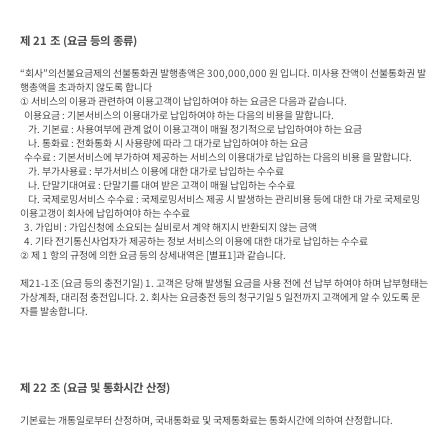
제 21 조 (요금 등의 종류)
“회사”의선불요금제의 선불통화권 발행총액은 300,000,000 원 입니다. 미사용 잔액이 선불통화권 발
행총액을 초과하지 않도록 합니다

① 서비스의 이용과 관련하여 이용고객이 납입하여야 하는 요금은 다음과 같습니다.

  이용요금 : 기본서비스의 이용대가로 납입하여야 하는 다음의 비용을 말합니다.

    가. 기본료 : 사용여부에 관계 없이 이용고객이 매월 정기적으로 납입하여야 하는 요금

    나. 통화료 : 전화통화 시 사용량에 따라 그 대가로 납입하여야 하는 요금

  수수료 : 기본서비스에 부가하여 제공하는 서비스의 이용대가로 납입하는 다음의 비용 을 말합니다.

    가. 부가사용료 : 부가서비스 이용에 대한 대가로 납입하는 수수료

    나. 단말기대여료 : 단말기를 대여 받은 고객이 매월 납입하는 수수료

    다. 국제로밍서비스 수수료 : 국제로밍서비스 제공 시 발생하는 관리비용 등에 대한 대 가로 국제로밍 
이용고갱이 회사에 납입하여야 하는 수수료

  3. 가입비 : 가입신청에 소요되는 실비로서 계약 해지시 반환되지 않는 금액

  4. 기타 전기통신사업자가 제공하는 정보 서비스의 이용에 대한 대가로 납입하는 수수료

② 제 1 항의 규정에 의한 요금 등의 상세내역은 [별표1]과 같습니다.

제21-1조 (요금 등의 충전기일) 1. 고객은 당해 발생될 요금을 사용 전에 선 납부 하여야 하며 납부형태는 
가상계좌, 대리점 충전입니다. 2. 회사는 요금충전 등의 청구기일 5 일전까지 고객에게 알 수 있도록 문
자를 발송합니다.
제 22 조 (요금 및 통화시간 산정)
기본료는 개통일로부터 산정하며, 국내통화료 및 국제통화료는 통화시간에 의하여 산정합니다.