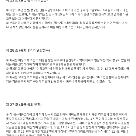
제 25 조 (요금 등의 이의신청)
① 이용고객은 충전/청구된 선불요금등에 대하여 이의가 있는 경우 청구일로부터 6개월 이내에 이의 신
청을 할 수 있으며, 회사는 이의신청 접수 후 10 일 이내에 이의 타당성 여부를 조사하 고 그 결과를 이용
고객 또는 그 대리인에게 통지합니다.

② 부득이한 사유로 인하여 제 1 항에서 정한 기간 내에 이의신청 결과를 통지할 수 없는 경우에는 그 사
유 및 재지정된 처리기한을 명시하여 이를 이용고객 또는 그 대리인에게 통지합니다.
제 26 조 (통화내역의 열람청구)
① 회사는 이용고객 또는 그 위임을 받은 자로부터 발신통화내역에 대하여 열람 또는 복사 청구가 있을 때
에는 이를 교부하여야 하며 통화내역은 최근 6개월 분만 제공합니다.

② 국제전화 통화내역은 “이용고객”이 원할 경우 매월 요금청구 시 제공합니다. 단, KT에서 제공되는 국
제전화 발신호에 대한 통화내역은 제외됩니다.

③ 회사는 고객정보 보호를 위해 통화내역 제공 시 SMS 인증을 실시합니다. SMS 인증절차 및 통화내역 
제공 기준은 회사 내부 규정에 따르며 인증 불가 시 통화내역 제공이 제한 될 수 있습니다.
제 27 조 (요금 등의 반환)
① 회사는 이용고객이 그의 책임 없는 사유로 인하여 서비스를 제공 받지 못한 경우로서 그 뜻을 회사에 
통지한 후 (그 이전에 회사가 그 뜻을 안 때에는 그 알게 된 때)부터 계속 3 시간 이상 그 서비스를 제공 받
지 못하거나 1개월 누적시간이 24시간을 초과할 경우에는 그 서비스를 제공 받지 못한 일수에 따라 월정 
요금을 일할 분할 계산하여 반환합니다. 다만, 1회 3시간 미만 장애 발생에 대하여는 실제 장애시간을 누
적한 시간을 1일 단위로 계산하고 2일에 거쳐 장애가 발생하더라도 장애발생 누적시간이12시간 미만일 
경우에는 1일로 계산하여 적용합니다.
