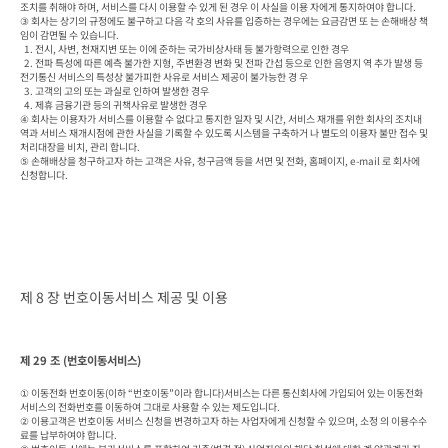
조치를 취해야 하며, 서비스를 다시 이용할 수 있게 된 경우 이 사실을 이용 자에게 통지하여야 합니다.

③ 회사는 상기의 규정에도 불구하고 다음 각 호의 사유를 입증하는 경우에는 요금감면 또 는 손해배상 책
임이 감면될 수 있습니다.

  1. 전시, 사변, 천재지변 또는 이에 준하는 국가비상사태 등 불가항력으로 인한 경우

  2. 전파 특성에 따른 예측 불가한 지형, 주변환경 변화 및 전파 간섭 등으로 인한 음영지 역 추가 발생 등 
전기통신 서비스의 특성상 불가피한 사유로 서비스 제공이 불가능한 경 우

  3. 고객의 고의 또는 과실로 인하여 발생한 경우

  4. 제휴 금융기관 등의 귀책사유로 발생한 경우

④ 회사는 이용자가 서비스를 이용할 수 없다고 통지한 일자 및 시간, 서비스 재개를 위한 회사의 조치내
역과 서비스 재개시점에 관한 사실을 기록할 수 있도록 시스템을 구축하거 나 별도의 이용자 불만 접수 및 
처리대장을 비치, 관리 합니다.

⑤ 손해배상을 청구하고자 하는 고객은 사유, 청구금액 등을 서면 및 전화, 홈페이지, e-mail 로 회사에 
신청합니다.
제 8 장 번호이동서비스 제공 및 이용
제 29 조 (번호이동서비스)
① 이동전화 번호이동(이하 “번호이동”이라 합니다)서비스는 다른 통신회사에 가입되어 있는 이동전화
서비스의 전화번호를 이동하여 그대로 사용할 수 있는 제도입니다.

② 이용고객은 번호이동 서비스 신청을 변경하고자 하는 사업자에게 신청할 수 있으며, 소정 의 이용수수
료를 납부하여야 합니다.
