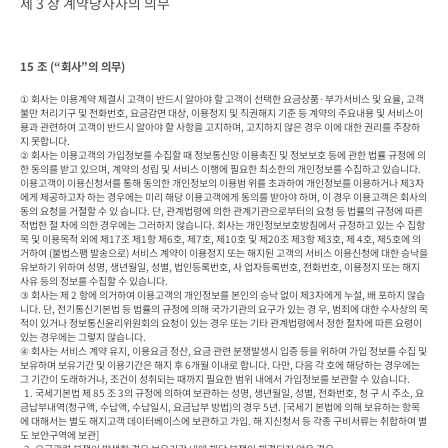
제 3 장 계약당사자의 의무
15 조 (“회사”의 의무)
① 회사는 이용계약 체결시 고객이 반드시 알아야 할 고객이 선택한 요금상품·부가서비스 및 요율, 고객
불만 처리기구 및 전화번호, 요금감면 대상, 이용정지 및 직권해지 기준 등 계약의 주요내용 및 서비스이
용과 관련하여 고객이 반드시 알아야 할 사항을 고지하며, 고지하지 않은 경우 이에 대한 권리를 주장하
지 못합니다.

② 회사는 이용고객의 가입정보를 수집할 때 정보통신망 이용촉진 및 정보보호 등에 관한 법률 규정에 의
한 동의를 받고 있으며, 계약의 성립 및 서비스 이행에 필요한 최소한의 개인정보를 수집하고 있습니다. 
이용고객이 이용신청서를 통해 동의한 개인정보의 이용범 위를 초과하여 개인정보를 이용하거나 제3자
에게 제공하고자 하는 경우에는 미리 해당 이용고객에게 동의를 받아야 하며, 이 경우 이용고객은 회사의 
동의 요청을 거절할 수 있 습니다. 단, 관계법령에 의한 관계기관으로부터의 요청 등 법률의 규정에 따른 
적법한 절 차에 의한 경우에는 그러하지 않습니다. 회사는 개인정보보호방침에서 규정하고 있는 수 집항
목 및 이용목적 외에 제17조 제1항 제6호, 제7호, 제10호 및 제20조 제3항 제3호, 제 4호, 제5호에 의
거하여 (불법스팸 발송으로) 서비스 계약이 이용정지 또는 해지된 고객의 서비스 이용신청에 대한 승낙을 
유보하기 위하여 성명, 생년월일, 성별, 법인등록번호, 사 업자등록번호, 전화번호, 이용정지 또는 해지 
사유 등의 정보를 수집할 수 있습니다.

③ 회사는 제 2 항에 의거하여 이용고객의 개인정보를 본인의 승낙 없이 제3자에게 누설, 배 포하지 않습
니다. 단, 전기통신기본법 등 법률의 규정에 의해 국가기관의 요구가 있는 경 우, 범죄에 대한 수사상의 목
적이 있거나 정보통신윤리위원회의 요청이 있는 경우 또는 기타 관계법령에서 정한 절차에 따른 요령이 
있는 경우에는 그렇지 않습니다.

④ 회사는 서비스 계약 유지, 이용요금 정산, 요금 관련 분쟁발생시 입증 등을 위하여 가입 정보를 수집 및 
보유하며 보유기간 및 이용기간은 해지 후 6개월 이내로 합니다. 다만, 다음 각 호에 해당하는 경우에는 
그 기간이 도래하거나, 조건이 성취되는 때까지 필요한 범위 내에서 가입정보를 보관할 수 있습니다.

  1. 국세기본법 제 85 조 3의 규정에 의하여 보관하는 성명, 생년월일, 성별, 전화번호, 청 구 시 주소, 요
금납부내역(청구액, 수납액, 수납일시, 요금납부 방법)의 경우 5년. [국세기 본법에 의해 보유하는 항목
에 대해서는 별도 해지고객 데이터베이스에 보관하고 가입. 해 지신청서 등 각종 구비서류는 취합하여 별
도 보안구역에 보관]
