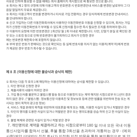
사유로 인하여 통보할 수 없을 때에는 회사 홈페이지 게시함으로 써 통보한 것으로 봅니다.

④ 회사는 제 2 항의 규정에 의해 이용고객의 번호변경 시 번호변경안내 서비스를 변경된 날로부터 그 다
음달 말일까지 무료로 제공합니다.

⑤ 회사는 이용고객이 번호를 변경하거나 타사로 가입 전환하는 경우 당사자에게 번호변경 안내서비스
를 안내하여야 합니다.

⑥ 신규 가입자는 다른 이동전화회사에서 사용하던 이동전화번호 이동을 신청할 수 있으며, 회사는 가입
자가 신청한 이동전화번호가 부여될 수 있도록 신청서를 접수한 즉시 필요한 조치를 취하여야 합니다.

⑦ 이용자의 요청에 의한 번호변경은 1회선당 월 1회 이내로 제한합니다. 다만, 단말기 분실 로 확인된 경
우 또는 스토킹 등으로 인해 번호변경이 불가피하다고 회사가 인정한 경우

에는 번호변경 제한회수에 포함하지 않습니다.

⑧ 부여 받은 번호가 판매되는 것으로 확인되는 등 실제 번호사용 의사가 없는 이용자(계약 자)에게 번호
가 제공된 경우 번호가 회수될 수 있습니다.
제 8 조 (이용신청에 대한 불승낙과 승낙의 제한)
① 회사는 다음 각 호의 1에 해당하는 이용신청에 대하여는 승낙을 제한할 수 있습니다.

  1. 타인 명의로 신청한 경우

  2. 제출서류의 내용이 허위인 경우

  3. 가입 통신사를 불문하고 불법스팸 발송 등으로 이용정지 또는 계약 해지된 시점으로부 터 1년이 경과
하지 않은 경우. (*불법스팸 : 정보통신망 이용촉진 및 정보보호 등에 관한 법률을 위반하여 전송 또는 게
시되는 영리 목적의 광고성 정보)

  4. 서비스 개설 본래의 목적을 위반하여 대포폰을 매개 또는 개통, 이용한 사실이 있거나 처벌받은 경우

  5. 타인의 명의를 도용한 사실이 있거나 처벌받은 경우 또는 명의도용을 상습 허위 신고 한 사실이 있는 
경우

  6. 불법 복제와 관련된 사실이 있거나 처벌 받은 경우

 7. 개인명의로 계약을 체결하려고 하는 시점으로부터 
180 
일 이내 모든 국내 이동
통신사업자를 합쳐서 선불
, 
후불 통합 
3
회선을 초과하여 개통하는 경우 
- (
예외
사항
)
계약 상대방이 직접 회사가 지정한 지점 방문을 통한 본인확인으로 계 약