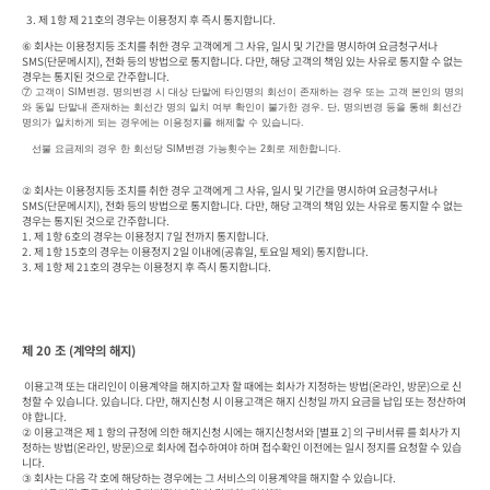
  3. 제 1항 제 21호의 경우는 이용정지 후 즉시 통지합니다.
⑥ 회사는 이용정지등 조치를 취한 경우 고객에게 그 사유, 일시 및 기간을 명시하여 요금청구서나 
SMS(단문메시지), 전화 등의 방법으로 통지합니다. 다만, 해당 고객의 책임 있는 사유로 통지할 수 없는 
경우는 통지된 것으로 간주합니다. 
⑦ 고객이 SIM변경, 명의변경 시 대상 단말에 타인명의 회선이 존재하는 경우 또는 고객 본인의 명의
와 동일 단말내 존재하는 회선간 명의 일치 여부 확인이 불가한 경우. 단, 명의변경 등을 통해 회선간 
명의가 일치하게 되는 경우에는 이용정지를 해제할 수 있습니다.
   선불 요금제의 경우 한 회선당 SIM변경 가능횟수는 2회로 제한합니다.
② 회사는 이용정지등 조치를 취한 경우 고객에게 그 사유, 일시 및 기간을 명시하여 요금청구서나 
SMS(단문메시지), 전화 등의 방법으로 통지합니다. 다만, 해당 고객의 책임 있는 사유로 통지할 수 없는 
경우는 통지된 것으로 간주합니다. 

1. 제 1항 6호의 경우는 이용정지 7일 전까지 통지합니다.

2. 제 1항 15호의 경우는 이용정지 2일 이내에(공휴일, 토요일 제외) 통지합니다.

3. 제 1항 제 21호의 경우는 이용정지 후 즉시 통지합니다.
제 20 조 (계약의 해지)
 이용고객 또는 대리인이 이용계약을 해지하고자 할 때에는 회사가 지정하는 방법(온라인, 방문)으로 신
청할 수 있습니다. 있습니다. 다만, 해지신청 시 이용고객은 해지 신청일 까지 요금을 납입 또는 정산하여
야 합니다.

② 이용고객은 제 1 항의 규정에 의한 해지신청 시에는 해지신청서와 [별표 2] 의 구비서류 를 회사가 지
정하는 방법(온라인, 방문)으로 회사에 접수하여야 하며 접수확인 이전에는 일시 정지를 요청할 수 있습
니다.

③ 회사는 다음 각 호에 해당하는 경우에는 그 서비스의 이용계약을 해지할 수 있습니다.
