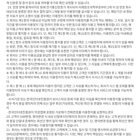
게 신분증 및 증서 등의 유효 여부를 추가로 확인 요청할 수 있습니다.

  19. 번호 판매 중개사이트 등에 전기통신번호가 게시되어 미래창조과학부로부터 2회 이 상 번호 회수 
대상으로 분류된 경우 회수 절차 없이 1개월 동안 이용정지를 실시할 수 있습니다. 단, 해당기간 내 정당
한 사유가 있어 소명이 있을 경우에는 이용정지 조치를 해제 할 수 있습니다.

② 회사는 제1항의 이용요금 미납에 의한 규정에 의하여 이용정지를 하고자 하는 때에는 그 사유, 일시 및 
기간을 명시하여 이용정지 7일 전까지 전화 또는 우편 등으로 해당 이용고 객에게 통지합니다. 다만, 해
당 이용고객과 통화가 되지 않는 등 이용고객의 책임 있는 사유로 통지할 수 없는 때에는 문자 등 간이한 
방법으로 통지할 수 있습니다. 단, 제17조 제1항 제 15호, 제16호의 경우에는, 이용정지 2일 이내에(공
휴일, 토요일, 일요일 제외) 통 지합니다.

③ 제 2 항의 규정에 의하여 이용정지의 통지를 받은 이용고객은 그 이용정지에 대하여 이 의가 있을 때에
는 방문, 전화, 팩스 등으로 이의를 제기할 수 있습니다. 단, 제17조 제1항 제 15호, 제16호의 이용정지
에 대하여 이의가 있는 경우에는 이용정지를 요청한 기관에 이의제기 하여야 합니다.

④ 회사는 고객이 이용요금을 완납한 경우 이외에 임의로 이용정지를 해제할 수 없습니다.

⑤ 회사는 고객이 제 1 항 제 6 호, 제7호, 제 10 호에 해당되는 경우 3 개월 이내의 기간을 정하여 지체 없
이 서비스 이용을 정지(전체서비스 또는 일부 서비스)할 수 있으며, 그 사실을 고객에게 통보합니다. 다만 
미리 통지하는 것이 곤란한 경우에는 선조치 후 통지할 수 있습니다.

⑥ 제 1 항 제 6 호 내지 제 10 호에 해당되어 이용이 정지된 고객은 이용정지 기간경과 후 1 개월 이내에 
그 사유를 해소하여야 하며, 회사는 이용정지의 사유가 해소되면 즉시 서 비스의 이용을 가능하게 합니
다.

⑦ 제 1 항 제 11 호에 해당되어 이용이 정지된 고객은 그 사유를 해소하거나, 회사가 시스 템 조회를 통해 
이용정지의 사유가 해소됨을 확인하고 고객이 사용 의사를 표명한 경우 즉시 서비스의 이용을 가능하게 
합니다.

  -수사기관 또는 한국인터넷진흥원이 보이스피싱 등에 이용 중인 사실을 확인하여 이용정지를 요청하는
경우 즉시 동일 명의자의 전체 또는 일부 회선(가상번호, 착신된 회선 등 연결된 서비스 포함)의 이용을 중
지

  -한국인터넷진흥원이 악성앱에 포함된 가로채기 전화번호를 이용정지를 요청하는경우

20.고객이 SIM변경, 명의변경 시 대상 단말에 타인명의의 회선이 존재하는 경우 또는 고객 본인의 명의
와 동일 단말내 존재하는 회선간 명의 일치 여부 확인이 불가한 경우. 단, 명의변경 등을 통해 회선간 명의
가 일치하게 되는 경우에는 이용정지를 해제할 수 있습니다.

21. 회사는 이용정지등조치를 취한 경우 고객에게 그 사유, 일시 및 기간을 명시하여 요금청구서나 
SMS(단문메세지), 전화 등의 방법으로 통지합니다. 다만, 해당 고객의 책임있는 사유로 통지할 수 없는 
경우는 통지된 것으로 간주합니다.
