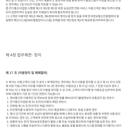
제한 할 수 있습니다. 다만, 고객이 제출하 는 증빙서류 등을 통해 회사가 불법스팸이 아님을 확인할 수 있
는 경우에는 1일 500건 이상을 전송할 수 있습니다.

⑫ 전기통신사업법 시행령 제2조 제3항 제3호 따른 요금감면 전화 서비스 이용고객은 해당 자격이 변동
되어 감면자격이 상실된 경우 지체없이 회사에 통보하여야 합니다.

13.고객은 이용약관 제9조 제4항, 제6항에 따라 명의도용 방지 등을 위해 한국정보통신진흥협회의 동
일명의 확인시스템(IMEI통합관리시스템) 조회를 위한 개인정보 제3자 제공에 동의하여야 합니다.
제 4장 업무제한·정지
제 17 조 (이용정지 및 해제절차)
① 회사는 이용고객이 다음 각 호의 1 에 해당하는 경우에는 즉시 이용을 정지할 수 있고 제 16 조의 규정
에 의한 이용고객의 의무를 이행하지 아니한 경우에는 이용요금 2 회 미 납 시(단, 7 만원 이상의 경우 1 
회 미납 시) 3 개월 동안 서비스의 이용을 정지할 수 있 으며, 고객의 의무이행 및 이용요금 납부약속 등에 
의해 이용정지 기준 및 기간은 연장이 가능합니다

  1. 정보통신망 이용촉진 및 정보보호 등에 관한 법률 제44조의7(불법정보의 유통금지 등) 위반시

  2. 전기통신사업법 제 30 조(타인사용의 제한) 위반시

  3. 전파법 제 19 조(무선국의 개설) 위반시

  4. 타인명의를 도용하여 가입하거나, 타인 예금계좌나 신용카드 등을 도용한 경우

  5. 평시 단기간에 과다한 요금이 발생하여 불법 복제나 명의 도용 또는 휴대폰 대출 등 부정한 사용 등으
로 우려되는 경우 (단, 고객에게 사전에 전화 등으로 사실여부를 확인할 수 없는 경우에 한함)

  6. 방통위 또는 한국 정보보호진흥원이 불법 스팸 전송 사실을 확인하여 이용정지를 요청 하는 경우

  7. 대량으로 스팸을 전송하거나 다량의 통화 또는 불완료 호를 발생시켜 시스템 장애를 야기했거나 야기