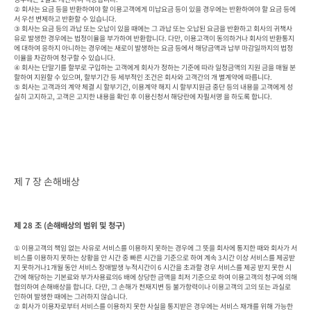
② 회사는 요금 등을 반환하여야 할 이용고객에게 미납요금 등이 있을 경우에는 반환하여야 할 요금 등에
서 우선 변제하고 반환할 수 있습니다.

③ 회사는 요금 등의 과납 또는 오납이 있을 때에는 그 과납 또는 오납된 요금을 반환하고 회사의 귀책사
유로 발생한 경우에는 법정이율을 부가하여 반환합니다. 다만, 이용고객이 동의하거나 회사의 반환통지
에 대하여 응하지 아니하는 경우에는 새로이 발생하는 요금 등에서 해당금액과 납부 마감일까지의 법정
이율을 차감하여 청구할 수 있습니다.

④ 회사는 단말기를 할부로 구입하는 고객에게 회사가 정하는 기준에 따라 일정금액의 지원 금을 매월 분
할하여 지원할 수 있으며, 할부기간 등 세부적인 조건은 회사와 고객간의 개 별계약에 따릅니다.

⑤ 회사는 고객과의 계약 체결 시 할부기간, 이용계약 해지 시 할부지원금 중단 등의 내용을 고객에게 성
실히 고지하고, 고객은 고지한 내용을 확인 후 이용신청서 해당란에 자필서명 을 하도록 합니다.
제 7 장 손해배상
제 28 조 (손해배상의 범위 및 청구)
① 이용고객의 책임 없는 사유로 서비스를 이용하지 못하는 경우에 그 뜻을 회사에 통지한 때와 회사가 서
비스를 이용하지 못하는 상황을 안 시간 중 빠른 시간을 기준으로 하여 계속 3시간 이상 서비스를 제공받
지 못하거나1개월 동안 서비스 장애발생 누적시간이 6 시간을 초과할 경우 서비스를 제공 받지 못한 시
간에 해당하는 기본료와 부가사용료의6 배에 상당한 금액을 최저 기준으로 하여 이용고객의 청구에 의해 
협의하여 손해배상을 합니다. 다만, 그 손해가 천재지변 등 불가항력이나 이용고객의 고의 또는 과실로 
인하여 발생한 때에는 그러하지 않습니다.

② 회사가 이용자로부터 서비스를 이용하지 못한 사실을 통지받은 경우에는 서비스 재개를 위해 가능한 