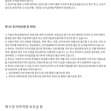
필요한 조치를 하여야 합니다.

③ 번호이동 철회 고객에 대하여는 번호이동 시부터 철회 시까지의 통신요금을 실시간 정산 하고, 신규가
입비 및 번호이동 수수료 반환, 기본료 50%감면을 적용하여 정산합니다.
제 34 조(이의신청 및 처리)
① 이용고객(신청권자)은 번호이동 관련 무단변경, 부당요금 청구 등 부당 행위로 인하여 선 의의 피해가 
발생한 경우 해당 이동전화사업자 또는 번호이동관리센터에 이의신청 할 수 있습니다.

② 이용고객은 이의 신청을 직접방문, 전화, 팩스, 우편, 인터넷 등의 방법으로 접수할 수 있 으며, 이의 신
속한 처리를 위해 회사는 상담원배치, 인터넷홈페이지 및 ARS 운영 등 필요 한 조치를 취하여 드립니다.

③ 회사는 가입자의 이의신청을 접수한 경우에는 사실 확인을 거쳐 즉시 원상회복 등의 조 치를 취하여야 
하며, 필요한 경우 이의 신청을 관리센터로 이첩하여 드립니다. 단, 즉시 처리하기 곤란한 경우에는 신청
권자에게 그 사유와 처리일정을 명기하여 지체 없이 통보 하여 드립니다.

④ 회사는 가입자의 의사와 관계없이 번호를 이동한 경우 개통 처리 시부터 원상회복 시까 지의 이용요금
을 가입자에게 청구하지 않으며, 자동이체 등으로 이미 수납한 이용요금도 즉시 반환하여 드립니다.

⑤ 회사는 번호이동 시 다음 각 호의 사유로 인하여 고객 피해가 발생할 경우 제28조(손해 배상의 범위 및 
청구)에 따라 손해 배상 하여야 합니다.

  1. 전산장애로 인한 번호이동 중단으로 인한 통화가 불가능한 경우

  2. 회사의 귀책사유로 인한 번호이동 업무처리 지연으로 통화가 불가능한 경우
제 9 장 의무약정 보조금 등