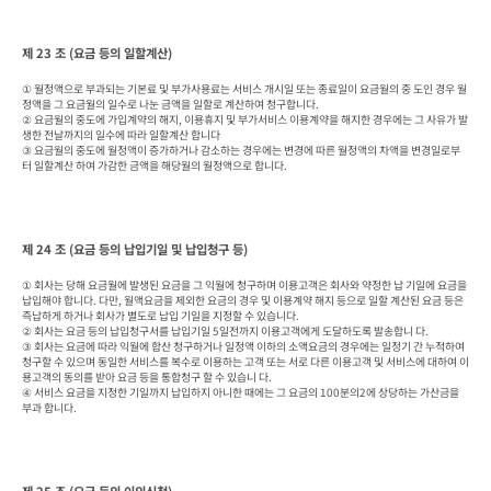
제 23 조 (요금 등의 일할계산)
① 월정액으로 부과되는 기본료 및 부가사용료는 서비스 개시일 또는 종료일이 요금월의 중 도인 경우 월
정액을 그 요금월의 일수로 나눈 금액을 일할로 계산하여 청구합니다.

② 요금월의 중도에 가입계약의 해지, 이용휴지 및 부가서비스 이용계약을 해지한 경우에는 그 사유가 발
생한 전날까지의 일수에 따라 일할계산 합니다

③ 요금월의 중도에 월정액이 증가하거나 감소하는 경우에는 변경에 따른 월정액의 차액을 변경일로부
터 일할계산 하여 가감한 금액을 해당월의 월정액으로 합니다.
제 24 조 (요금 등의 납입기일 및 납입청구 등)
① 회사는 당해 요금월에 발생된 요금을 그 익월에 청구하며 이용고객은 회사와 약정한 납 기일에 요금을 
납입해야 합니다. 다만, 월액요금을 제외한 요금의 경우 및 이용계약 해지 등으로 일할 계산된 요금 등은 
즉납하게 하거나 회사가 별도로 납입 기일을 지정할 수 있습니다.

② 회사는 요금 등의 납입청구서를 납입기일 5일전까지 이용고객에게 도달하도록 발송합니 다.

③ 회사는 요금에 따라 익월에 합산 청구하거나 일정액 이하의 소액요금의 경우에는 일정기 간 누적하여 
청구할 수 있으며 동일한 서비스를 복수로 이용하는 고객 또는 서로 다른 이용고객 및 서비스에 대하여 이
용고객의 동의를 받아 요금 등을 통합청구 할 수 있습니 다.

④ 서비스 요금을 지정한 기일까지 납입하지 아니한 때에는 그 요금의 100분의2에 상당하는 가산금을 
부과 합니다.