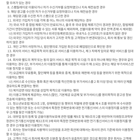
할 우려가 있는 경우

  8. 스팸릴레이로 이용되거나 자가 수신거부를 요청하였으나 지속 재전송한 경우

  9. 해당 광고를 수신한 자가 수신거부를 요청하였으나 지속 재전송한 경우

  10. 해당광고를 수신한 자가 스팸으로 신고한 경우

  11. 외국인 가입자가 다음 각목 중 어느 하나의 사유에 해당하는 경우

    가) 국내 거주 중 합법 체류기간이 만료되거나, 출국 후 국내 합법 체류기간이 경과한 경우(단, 합법체류
기간이 연장되었음을 증빙할 수 있는 서류 제출시 제외하며, 선불이용계 약의 경우 잔액 존재 시 제외함)

    나) 외국인 가입자가 사망하거나 외국인등록번호(또는 국내거소 신고번호)가 유효하지 않은 경우

    다) 외국인 가입자가 가입 당시 회사가 고지한 국적 등 고객정보가 변경되었으나, 회사 에 통보 및 갱신
하지 않은 경우

  12. 개인 고객이 사망하거나, 법인명의로 가입된 회선으로 폐업법인으로 확인된 경우

  13. 회사의 서비스 제공목적 외의 용도로 서비스를 이용하거나, 제 3 자에게 임의로 해당 서비스를 임대
한 경우

  14. 회사와 별도의 계약 또는 동의 없이 서비스 제공 목적 외 다음 각 호의 하나에 해당 하는 경우와 같이 
이용하는 경우 (단, 부가서비스의 이용정지를 통해 이용정지 사유가 해 소되는 경우는 해당 부가서비스만 
이용 정지할 수 있음)

    가) 요금제의 무료통화, 할인혜택 등을 통화호 중계, 통화호 재판매 사업 등을 영위하기 위한 목적으로 
이용하는 행위

    나) 서비스로 수신되는 통화 혹은 메시지를 착신전화 등 부가서비스를 2 회 이상 망내/ 외 여러 단계를 
경유하도록 연결하는 행위

    다) 복지감면 대상 회선을 상업적 목적으로 이용하는 행위

    라) 이용고객에게 제공하는 서비스(할인, 기본제공 요금제 및 부가서비스)를 영리목적의 광고성 정보 
전송에 이용하는 행위

  15. 청소년보호법 제19조 1항, 성매매알선 등 행위의 처벌에 관한 법률 제 4 조를 위반하 여 수사권한
이 있는 행정기관 또는 수사기관에서 특정한 전화번호에 대한 전기통신서비 스의 이용정지를 요청한 경
우 (3개월 동안 이용정지 가능)

  16. 대부업 등의 등록 및 금융이용자보호에 관한 법률 제9조 및 제9조의 2를 위반하여 미래창조과학부
장관이 전기통신사업법 제32조의 3에 따라 특정한 전화번호에 대한 전기 통신서비스의 이용정지를 명
한 경우 (3개월 동안 이용정지 가능)

  17. 회사는 정보이용료 사용액이 50만원을 초과한 회선에 대해서는 회사의 관리 기준에 따라 이용정지 
할 수 있습니다.

  18. 고객이 가입 시 회사에 제시한 신분증 및 증서가 유효하지 않은 것으로 확인된 경우 회사는 고객에