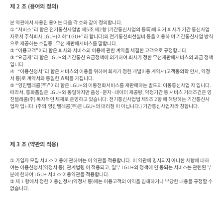
제 2 조 (용어의 정의)
본 약관에서 사용된 용어는 다음 각 호와 같이 정의합니다.

① “서비스”라 함은 전기통신사업법 제5조 제2항 (기간통신사업의 등록)에 의거 회사가 기간 통신사업
자로서 주식회사 LGU+(이하“LGU+”라 합니다)의 전기통신회선설비 등을 이용하 여 기간통신사업 방식
으로 제공하는 호집중 , 무선 재판매서비스를 말합니다.

② “이용고객”이라 함은 회사와 서비스의 이용에 관한 계약을 체결한 고객으로 규정합니다.

③ “요금제”라 함은 LGU+의 기간통신 요금정책에 의거하여 회사가 정한 무선재판매서비스의 과금 정책
입니다.

④   “이용신청서”라 함은 서비스의 이용을 위하여 회사가 정한 개별이용 계약서(고객동의확 인서, 약정
서 등)로 계약서와 동일한 효력을 가집니다.

⑤ “영진텔레콤(주)”이라 함은 LGU+의 이동전화서비스를 재판매하는 별도의 이동통신사업 자 입니다. 
따라서, 통화품질은 LGU+와 동일하지만 음성·문자·데이터 제공량, 약정기간 등 서비스 거래조건은 영
진텔레콤(주) 독자적인 체제로 운영하고 있습니다. 전기통신사업법 제5조 2항 에 해당하는 기간통신사
업자 입니다. (주의:영진텔레콤(주)은 LGU+의 대리점 이 아닙니다.) 기간통신사업자라 칭합니다.
제 3 조 (약관의 적용)
① 가입자 모집 서비스 이용에 관하여는 이 약관을 적용합니다. 이 약관에 명시되지 아니한 사항에 대하
여는 이용신청서(약정서 등), 관계법령 이 적용되고, 일부 LGU+의 정책에 연 동되는 서비스는 관련된 부
분에 한하여 LGU+ 서비스 이용약관을 적용합니다.

② 제 1 항에서 정한 이용신청서(약정서 등)에는 이용고객의 이익을 침해하거나 부당한 내용을 규정할 수 
없습니다.