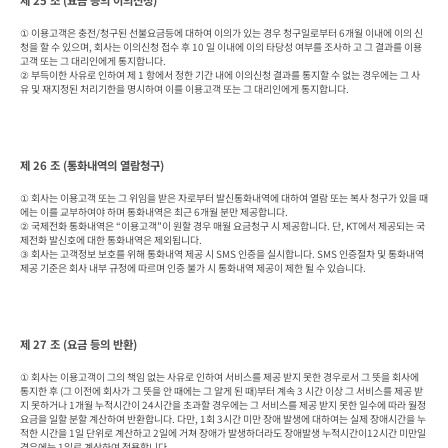
제 25 조 (요금 등의 이의신청)
① 이용고객은 충전/청구된 선불요금등에 대하여 이의가 있는 경우 청구일로부터 6개월 이내에 이의 신
청을 할 수 있으며, 회사는 이의신청 접수 후 10 일 이내에 이의 타당성 여부를 조사하 고 그 결과를 이용
고객 또는 그 대리인에게 통지합니다.

② 부득이한 사유로 인하여 제 1 항에서 정한 기간 내에 이의신청 결과를 통지할 수 없는 경우에는 그 사
유 및 재지정된 처리기한을 명시하여 이를 이용고객 또는 그 대리인에게 통지합니다.
제 26 조 (통화내역의 열람청구)
① 회사는 이용고객 또는 그 위임을 받은 자로부터 발신통화내역에 대하여 열람 또는 복사 청구가 있을 때
에는 이를 교부하여야 하며 통화내역은 최근 6개월 분만 제공합니다.

② 국제전화 통화내역은 “이용고객”이 원할 경우 매월 요금청구 시 제공합니다. 단, KT에서 제공되는 국
제전화 발신호에 대한 통화내역은 제외됩니다.

③ 회사는 고객정보 보호를 위해 통화내역 제공 시 SMS 인증을 실시합니다. SMS 인증절차 및 통화내역 
제공 기준은 회사 내부 규정에 따르며 인증 불가 시 통화내역 제공이 제한 될 수 있습니다.
제 27 조 (요금 등의 반환)
① 회사는 이용고객이 그의 책임 없는 사유로 인하여 서비스를 제공 받지 못한 경우로서 그 뜻을 회사에 
통지한 후 (그 이전에 회사가 그 뜻을 안 때에는 그 알게 된 때)부터 계속 3 시간 이상 그 서비스를 제공 받
지 못하거나 1개월 누적시간이 24시간을 초과할 경우에는 그 서비스를 제공 받지 못한 일수에 따라 월정 
요금을 일할 분할 계산하여 반환합니다. 다만, 1회 3시간 미만 장애 발생에 대하여는 실제 장애시간을 누
적한 시간을 1일 단위로 계산하고 2일에 거쳐 장애가 발생하더라도 장애발생 누적시간이12시간 미만일 
경우에는 1일로 계산하여 적용합니다.
