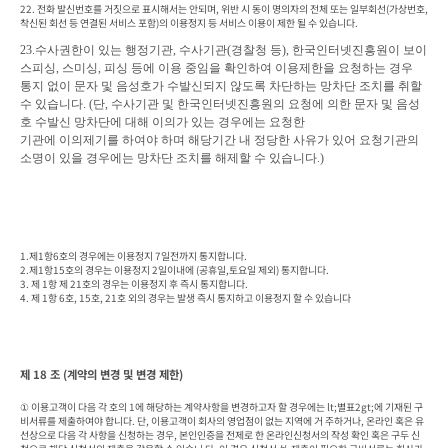
22. 전화 발신번호를 거짓으로 표시해서는 안되며, 위반 시 동이 명의자의 전체 또는 일부회선(가상번호, 
착신된 회선 등 연결된 서비스 포함)의 이용정지 등 서비스 이용이 제한 될 수 있습니다.  
23.
수사권한이 있는 행정기관
, 
수사기관
(
경찰청 등
), 
한국인터넷진흥원이 보이
스피싱
, 
스미싱
, 
피싱 등에 이용 중임을 확인하여 이용제한을 요청하는 경우

통지 없이 문자 및 음성호가 수발신되지 않도록 차단하는 망차단 조치를 취할 
수 있습니다
. (
단
, 
수사기관 및 한국인터넷진흥원의 요청에 의한 문자 및 음성
호 수발신 망차단에 대해 이의가 있는 경우에는 요청한

기관에 이의제기
를 하여야 하며 해당기간 내 정당한 사유가 있어 요청기관의 
소명이 있을 경우에는 망차단 조치를 해제할 수 있습니
다
.)
1.제1항6호의 경우에는 이용정지 7일전까지 통지합니다.

2.제1항15호의 경우는 이용정지 2일이내에 (공휴일,토요일 제외) 통지합니다.

3. 제 1항 제 21호의 경우는 이용정지 후 즉시 통지합니다.

4. 제 1항 6호, 15호, 21호 외의 경우는 발생 즉시 통지하고 이용정지 할 수 있습니다
제 18 조 (계약의 변경 및 변경 제한)
① 이용고객이 다음 각 호의 1에 해당하는 계약사항을 변경하고자 할 경우에는 lt;별표2gt;에 기재된 구
비서류를 제출하여야 합니다. 단, 이용고객이 회사의 영업점이 없는 지역에 거 주하거나, 온라인 혹은 유
선상으로 다음 각 사항을 신청하는 경우, 본인인증을 전제로 한 온라인신청서의 작성 확인 혹은 구두 신