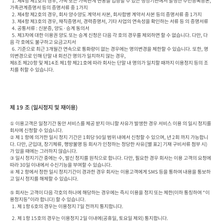
  1. 제4항 제1호의 경우, 가족 또는 가족관계 변동을 입증할 수 있는 행정기관에서 발행한 주민등록등본, 
가족관계증명서 등의 증명서류 중 1가지

  2. 제4항 제2호의 경우, 회사 양수양도 계약서 사본, 회사합병 계약서 사본 등의 증명서류 중 1가지

  3. 제4항 제3호의 경우, 재직증명서, 경력증명서, 기타 사업의 연속성을 확인하는 서류 등 의 증명서류

  4. 공통서류 : 신분증, 양도·승계 동의서

  5. 제3자에 대한 이용권 양도 또는 승계 신청은 다음 각 호의 경우를 제외하면 할 수 없습니다. 다만, 다
음 각 호에도 불구하고 요금고지서 

  6. 기준으로 최근 3개월간 연속으로 통화량이 없는 경우에는 명의변경을 제한할 수 있습니다. 또한, 명
의변경으로 인해 단말 내 회선간 명의가 일치하지 않는 경우, 

제8조 제20항 및 제14조 제1항 제21호에 따라 회사는 단말 내 명의가 일치할 때까지 이용정지 등의 조
치를 취할 수 있습니다.
제 19 조 (일시정지 및 재이용)
① 이용고객은 일정기간 동안 서비스를 제공 받지 아니할 사유가 발생한 경우 서비스 이용 의 일시 정지를 
회사에 신청할 수 있습니다.

② 제 1 항에 의거한 일시 정지 기간은 1회당 90일 범위 내에서 신청할 수 있으며, 년 2회 까지 가능합니
다. 다만, 군입대, 장기체류, 행방불명 등 회사가 인정하는 정당한 사유([별 표2] 기재 구비서류 첨부 시)
가 있을 때에는 그러하지 않습니다.

③ 일시 정지기간 중에는 수, 발신 정지를 원칙으로 합니다. 다만, 필요한 경우 회사는 이용 고객의 요청에 
따라 30일 이내에서 수신기능을 부여할 수 있습니다.

④ 제 2 항에서 정한 일시 정지기간이 경과한 경우 회사는 이용고객에게 SMS 등을 통하여 내용을 통보하
고 일시 정지를 해제할 수 있습니다.

⑤ 회사는 고객이 다음 각호의 하나에 해당하는 경우에는 즉시 이용을 정지 또는 제한(이하 통칭하여 “이
용정지등”이라 합니다) 할 수 있습니다.

  1. 제 1항 6호의 경우는 이용정지 7일 전까지 통지합니다.