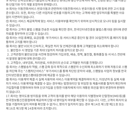
⑨ 회사는 한국정보통신기술협회 단체 표준인 휴대전화 충전구조에 따라 제작, 인증된 충전 기를 이동전
화 단말기와 각각 개별 포장하여 판매합니다.

⑩ 회사는 이동전화서비스 번호이동과 관련하여 이동전화서비스 번호이동성 시행 등에 관한 고시 등을 
준수합니다. 또한, 회사는 다른 사업자로 번호를 이동하고자 하는 고객에 대한 업무처리를 특별한 사유 
없이 지연하지 않습니다.

⑪ 회사는 서비스 제공목적에 맞는 서비스 이용여부를 확인하기 위하여 상시적으로 모니터 링을 실시할 
수 있습니다.

⑫ 회사는 고객이 불법 스팸을 전송한 사실을 확인한 경우, 한국인터넷진흥원 불법스팸 대응 센터에 관련
자료를 첨부하여 신고할 수 있습니다.

⑬ 회사는 사업 휴폐업, 요금상품·부가서비스 등 서비스제공 중단이 될 경우 30일전까지 홈 페이지 등을 
통하여 고지를 해야 합니다

⑭ 회사는 불만 VOC의 신속하고, 확실한 처리 및 선제관리를 통해 고객불만을 최소화해야 합니다

  1. 불만접수 시 영업일 기준 최대 5일까지 처리를 원칙으로 합니다

  2. 고객관점의 불만요인을 사전에 점검하며 가입과정, 배송, 정책, 불친절, 통화품질 등 서 비스 전반에
서 발생된 불만에 대해 관리합니다

  3. 고객접수, 내부검토, 처리완료, 사후관리의 순으로 고객불만 처리를 진행합니다

⑮ 회사는 스팸발송자 적발, 스팸 감축 등의 목적으로 스팸문자 수신피해 최소화하기 위해 자동으로 스팸
을 차단해 주는 “스팸차단서비스” 부가서비스를 통해 차단된 문자의 내용, 스팸발송 사업자 정보를 한국
인터넷진흥원 불법스팸대응센터에 제공할 수 있습니다.

⑯ 회사는 이용계약 체결 시 실제 사용자와 서비스 이용계약을 체결하여야 하고, 미성년자 등 실제 사용
자가 서비스 이용계약을 체결할 수 없는 경우에는 법정대리인 및 위임장 등 제출서류를 철저히 확인하여 
가입절차를 진행하여야 하며 신규가입을 신청한 이용자에게 이미 개통된 회선을 명의 변경하여 판매하
지 않습니다.

17.회사는 명의도용 방지등을 위해 고객의 동의를 받아 해당 이용자의 식별정보와 단말정보(IMEI등)를 
한국정보통신진흥협회에 제공하여 단말 내 명의일치 여부를 확인할 수 있습니다. 다만, 고객이 회사의 요
청을 거절하여 일치 여부를 확인할 수 없거나, 명의가 일치하지 않는 경우 제 14조 제 1항 제21호 또는 
제 16조 제 5항 제 14호에 따라 조치합니다.