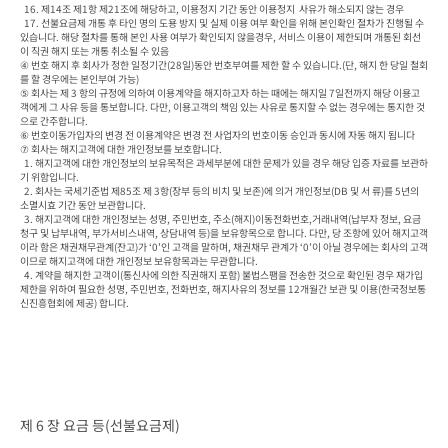
  16. 제14조 제1항 제21조에 해당하고, 이용정지 기간 동안 이용정지  사유가 해소되지 않는 경우
  17. 선불요금제 개통 후 타인 명의 도용 방지 및 실제 이용 여부 확인을 위해 본인확인 절차가 진행될 수 
있습니다. 해당 절차를 통해 본인 사용 여부가 확인되지 않을경우, 서비스 이용이 제한되며 개통된 회선
이 직권 해지 또는 개통 취소될 수 있음

④ 번호 해지 후 회사가 정한 일정기간(28일)동안 번호부여를 제한 할 수 있습니다.(단, 해지 한 당일 철회
를 할 경우에는 본인부여 가능)

⑤ 회사는 제 3 항의 규정에 의하여 이용계약을 해지하고자 하는 때에는 해지일 7일전까지 해당 이용고
객에게 그 사유 등을 통보합니다. 다만, 이용고객의 책임 있는 사유로 통지할 수 없는 경우에는 통지한 것
으로 간주합니다.

⑥ 번호이동가입자의 변경 전 이용계약은 변경 전 사업자의 번호이동 승인과 동시에 자동 해지 됩니다

⑦ 회사는 해지고객에 대한 개인정보를 보호합니다.

  1. 해지고객에 대한 개인정보의 보유목적은 과세부분에 대한 문제가 있을 경우 해당 입증 자료를 보관하
기 위함입니다.

  2. 회사는 국세기준법 제85조 제 3항(장부 등의 비치 및 보존)에 의거 개인정보(DB 및 서 류)를 5년의 
소멸시효 기간 동안 보관합니다.

  3. 해지고객에 대한 개인정보는 성명, 주민번호, 주소(해지)이동전화번호,거래내역(납부자 정보, 요금
청구 및 납부내역, 부가서비스내역, 상담내역 등)을 보유항목으로 합니다. 다만, 당 조항에 있어 해지고객
이라 함은 채권채무관계(잔고)가 ‘0’인 고객을 말하며, 채권채무 관계가 ‘0’이 아닐 경우에는 회사의 고객
이므로 해지고객에 대한 개인정보 보유항목과는 무관합니다.

  4. 계약을 해지한 고객이(통신사에 의한 직권해지 포함) 불법스팸을 전송한 것으로 확인된 경우 재가입 
제한을 위하여 필요한 성명, 주민번호, 전화번호, 해지사유의 정보를 12개월간 보관 및 이용(한국정보통
신진흥협회에 제공) 합니다.
제 6 장 요금 등(선불요금제)