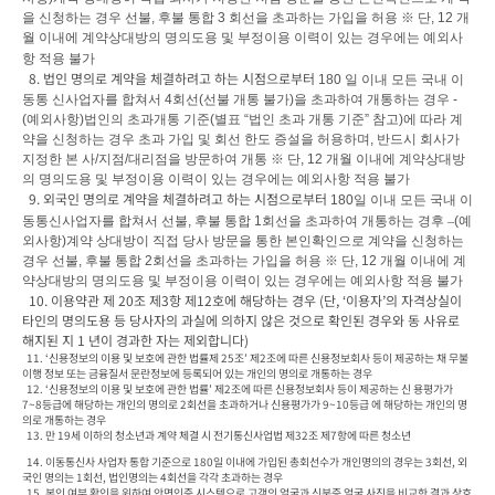
을 신청하는 경우 선불
, 
후불 통합 
3 
회선을 초과하는 가입을 허용 
※ 
단
, 12 
개
월 이내에 계약상대방의 명의도용 및 부정이용 이력이 있는 경우에는 예외사
항 적용 불가
  8. 법인 명의로 계약을 체결하려고 하는 시점으로부터 
180 
일 이내 모든 국내 이
동통 신사업자를 합쳐서 
4
회선
(
선불 개통 불가
)
을 초과하여 개통하는 경우 
- 
(
예외사항
)
법인의 초과개통 기준
(
별표 
“
법인 초과 개통 기준
” 
참고
)
에 따라 계
약을 신청하는 경우 초과 가입 및 회선 한도 증설을 허용하며
, 
반드시 회사가 
지정한 본 사
/
지점
/
대리점을 방문하여 개통 
※ 
단
, 12 
개월 이내에 계약상대방
의 명의도용 및 부정이용 이력이 있는 경우에는 예외사항 적용 불가
  9. 외국인 명의로 계약을 체결하려고 하는 시점으로부터 
180
일 이내 모든 국내 이
동통신사업자를 합쳐서 선불
, 
후불 통합 
1
회선을 초과하여 개통하는 경후 
–
(
예
외사항
)
계약 상대방이 직접 당사 방문을 통한 본인확인으로 계약을 신청하는 
경우 선불
, 
후불 통합 
2
회선을 초과하는 가입을 허용 
※ 
단
, 12 
개월 이내에 계
약상대방의 명의도용 및 부정이용 이력이 있는 경우에는 예외사항 적용 불가
  10. 이용약관 제 20조 제3항 제12호에 해당하는 경우 (단, ‘이용자’의 자격상실이 
타인의 명의도용 등 당사자의 과실에 의하지 않은 것으로 확인된 경우와 동 사유로 
해지된 지 1 년이 경과한 자는 제외합니다)
  11. ‘신용정보의 이용 및 보호에 관한 법률제 25조’ 제2조에 따른 신용정보회사 등이 제공하는 채 무불
이행 정보 또는 금융질서 문란정보에 등록되어 있는 개인의 명의로 개통하는 경우

  12. ‘신용정보의 이용 및 보호에 관한 법률’ 제2조에 따른 신용정보회사 등이 제공하는 신 용평가가 
7~8등급에 해당하는 개인의 명의로 2회선을 초과하거나 신용평가가 9~10등급 에 해당하는 개인의 명
의로 개통하는 경우

  13. 만 19세 이하의 청소년과 계약 체결 시 전기통신사업법 제32조 제7항에 따른 청소년 
  14. 이동통신사 사업자 통합 기준으로 180일 이내에 가입된 총회선수가 개인명의의 경우는 3회선, 외
국인 명의는 1회선, 법인명의는 4회선을 각각 초과하는 경우
  15. 본인 여부 확인을 위하여 안면인증 시스템으로 고객의 얼굴과 신분증 얼굴 사진을 비교한 결과 상호 