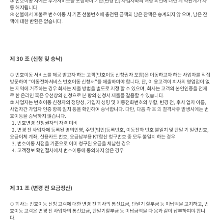
③ 번호이동 시에는 부가서비스를 포함하여 기존(변경 전) 사업자와의 해당 회선에 대한 계 약관계가 자
동 해지됩니다.

④ 선불에서 후불로 번호이동 시 기존 선불번호에 충전된 금액의 남은 잔액은 승계되지 않 으며, 남은 잔
액에 대한 반환은 없습니다.
제 30 조 (신청 및 승낙)
① 번호이동 서비스를 제공 받고자 하는 고객(번호이동 신청권자 포함)은 이동하고자 하는 사업자를 직접 
방문하여 “이동전화서비스 번호이동 신청서”를 제출하여야 합니다. 단, 이 용고객이 회사의 영업점이 없
는 지역에 거주하는 경우 회사는 제출 방법을 별도로 지정 할 수 있으며, 회사는 고객의 본인인증을 전제
로 한 온라인 혹은 유선상의 신청으로 본 항의 신청서 제출을 갈음할 수 있습니다.

② 사업자는 번호이동 신청자의 정당성, 가입자 성명 및 이동전화번호의 부합, 변경 전, 후사 업자 이름, 
사업자간 가입자 인증 항목 일치 등을 확인하여 승낙합니다. 다만, 다음 각 호 의 결격사유 발생시에는 번
호이동을 승낙하지 않습니다.

  1. 번호변경 신청권자의 자격 미비

  2. 변경 전 사업자에 등록된 명의인명, 주민(법인)등록번호, 이동전화 번호 불일치 및 단말 기 일련번호, 
요금이체 계좌, 신용카드 번호, 요금납부용 KT합산 청구번호 중 모두 불일치 하는 경우

  3. 번호이동 시점을 기준으로 이미 청구된 요금을 체납한 경우

  4. 고객정보 확인절차에서 번호이동에 동의하지 않은 경우
제 31 조 (변경 전 요금정산)
① 회사는 번호이동 신청 고객에 대한 변경 전 회사의 통신요금, 단말기 할부금 등 미납액을 고지하고, 번
호이동 고객은 변경 전 사업자의 통신요금, 단말기할부금 등 미납금액을 다 음과 같이 납부하여야 합니
다.
