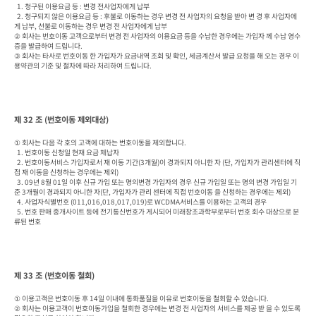
  1. 청구된 이용요금 등 : 변경 전사업자에게 납부

  2. 청구되지 않은 이용요금 등 : 후불로 이동하는 경우 변경 전 사업자의 요청을 받아 변 경 후 사업자에
게 납부, 선불로 이동하는 경우 변경 전 사업자에게 납부

② 회사는 번호이동 고객으로부터 변경 전 사업자의 이용요금 등을 수납한 경우에는 가입자 께 수납 영수
증을 발급하여 드립니다.

③ 회사는 타사로 번호이동 한 가입자가 요금내역 조회 및 확인, 세금계산서 발급 요청을 해 오는 경우 이
용약관의 기준 및 절차에 따라 처리하여 드립니다.
제 32 조 (번호이동 제외대상)
① 회사는 다음 각 호의 고객에 대하는 번호이동을 제외합니다.

  1. 번호이동 신청일 현재 요금 체납자

  2. 번호이동서비스 가입자로서 재 이동 기간(3개월)이 경과되지 아니한 자 (단, 가입자가 관리센터에 직
접 재 이동을 신청하는 경우에는 제외)

  3. 09년 8월 01일 이후 신규 가입 또는 명의변경 가입자의 경우 신규 가입일 또는 명의 변경 가입일 기
준 3개월이 경과되지 아니한 자(단, 가입자가 관리 센터에 직접 번호이동 을 신청하는 경우에는 제외)

  4. 사업자식별번호 (011,016,018,017,019)로 WCDMA서비스를 이용하는 고객의 경우

  5. 번호 판매 중개사이트 등에 전기통신번호가 게시되어 미래창조과학부로부터 번호 회수 대상으로 분
류된 번호
제 33 조 (번호이동 철회)
① 이용고객은 번호이동 후 14일 이내에 통화품질을 이유로 번호이동을 철회할 수 있습니다.

② 회사는 이용고객이 번호이동가입을 철회한 경우에는 변경 전 사업자의 서비스를 제공 받 을 수 있도록 