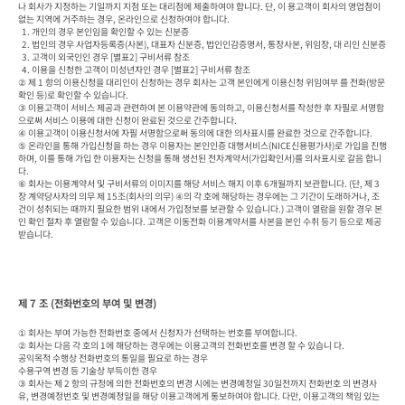
나 회사가 지정하는 기일까지 지점 또는 대리점에 제출하여야 합니다. 단, 이 용고객이 회사의 영업점이 
없는 지역에 거주하는 경우, 온라인으로 신청하여야 합니다.

  1. 개인의 경우 본인임을 확인할 수 있는 신분증

  2. 법인의 경우 사업자등록증(사본), 대표자 신분증, 법인인감증명서, 통장사본, 위임장, 대 리인 신분증

  3. 고객이 외국인인 경우 [별표2] 구비서류 참조

  4. 이용을 신청한 고객이 미성년자인 경우 [별표2] 구비서류 참조

② 제 1 항의 이용신청을 대리인이 신청하는 경우 회사는 고객 본인에게 이용신청 위임여부 를 전화(방문
확인 등)로 확인할 수 있습니다.

③ 이용고객이 서비스 제공과 관련하여 본 이용약관에 동의하고, 이용신청서를 작성한 후 자필로 서명함
으로써 서비스 이용에 대한 신청이 완료된 것으로 간주합니다.

④ 이용고객이 이용신청서에 자필 서명함으로써 동의에 대한 의사표시를 완료한 것으로 간주합니다.

⑤ 온라인을 통해 가입신청을 하는 경우 이용자는 본인인증 대행서비스(NICE신용평가사)로 가입을 진행
하며, 이를 통해 가입 한 이용자는 신청을 통해 생선된 전자계약서(가입확인서)를 의사표시로 갈음 합니
다. 

⑥ 회사는 이용계약서 및 구비서류의 이미지를 해당 서비스 해지 이후 6개월까지 보관합니다. (단, 제 3
장 계약당사자의 의무 제 15조(회사의 의무) ④의 각 호에 해당하는 경우에는 그 기간이 도래하거나, 조
건이 성취되는 때까지 필요한 범위 내에서 가입정보를 보관할 수 있습니다.) 고객이 열람을 원할 경우 본
인 확인 절차 후 열람할 수 있습니다. 고객은 이동전화 이용계약서를 사본을 본인 수취 등기 등으로 제공
받습니다.
제 7 조 (전화번호의 부여 및 변경)
① 회사는 부여 가능한 전화번호 중에서 신청자가 선택하는 번호를 부여합니다.

② 회사는 다음 각 호의 1에 해당하는 경우에는 이용고객의 전화번호를 변경 할 수 있습니 다.

공익목적 수행상 전화번호의 통일을 필요로 하는 경우

수용구역 변경 등 기술상 부득이한 경우

③ 회사는 제 2 항의 규정에 의한 전화번호의 변경 시에는 변경예정일 30일전까지 전화번호 의 변경사
유, 변경예정번호 및 변경예정일을 해당 이용고객에게 통보하여야 합니다. 다만, 이용고객의 책임 있는 