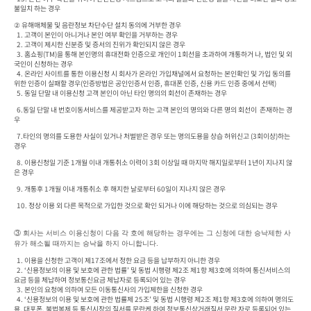
불일치 하는 경우 
② 유해매체물 및 음란정보 차단수단 설치 동의에 거부한 경우

  1. 고객이 본인이 아니거나 본인 여부 확인을 거부하는 경우

  2. 고객이 제시한 신분증 및 증서의 진위가 확인되지 않은 경우

  3. 홈쇼핑(TM)을 통해 본인명의 휴대전화 인증으로 개인이 1회선을 초과하여 개통하거 나, 법인 및 외
국인이 신청하는 경우

  4. 온라인 사이트를 통한 이용신청 시 회사가 온라인 가입채널에서 요청하는 본인확인 및 가입 동의를 
위한 인증이 실패할 경우(인증방법은 공인인증서 인증, 휴대폰 인증, 신용 카드 인증 중에서 선택)
  5. 동일 단말 내 이용신청 고객 본인이 아닌 타인 명의의 회선이 존재하는 경우
  6.동일 단말 내 번호이동서비스를 제공받고자 하는 고객 본인의 명의와 다른 명의 회선이  존재하는 경
우
  7.타인의 명의를 도용한 사실이 있거나 처벌받은 경우 또는 명의도용을 상습 허위신고 (3회이상)하는 
경우
  8. 이용신청일 기준 1개월 이내 개통취소 이력이 3회 이상일 때 마지막 해지일로부터 1년이 지나지 않
은 경우
  9. 개통후 1개월 이내 개통취소 후 해지한 날로부터 60일이 지나지 않은 경우
  10. 정상 이용 외 다른 목적으로 가입한 것으로 확인 되거나 이에 해당하는 것으로 의심되는 경우
③ 
회사는 서비스 이용신청이 다음 각 호에 해당하는 경우에는 그 신청에 대한 승낙제한 사 
유가 해소될 때까지는 승낙을 하지 아니합니다.
  1. 이용을 신청한 고객이 제17조에서 정한 요금 등을 납부하지 아니한 경우

  2. ‘신용정보의 이용 및 보호에 관한 법률’ 및 동법 시행령 제2조 제1항 제3호에 의하여 통신서비스의 
요금 등을 체납하여 정보통신요금 체납자로 등록되어 있는 경우

  3. 본인의 요청에 의하여 모든 이동통신사의 가입제한을 신청한 경우

  4. ‘신용정보의 이용 및 보호에 관한 법률제 25조’ 및 동법 시행령 제2조 제1항 제3호에 의하여 명의도
용, 대포폰, 불법복제 등 통신시장의 질서를 문란케 하여 정보통신상거래질서 문란 자로 등록되어 있는 