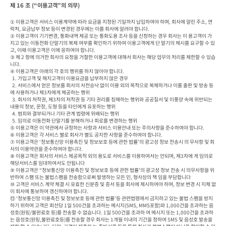
제 16 조 (“이용고객”의 의무)
① 이용고객은 서비스 이용계약에 따라 요금을 지정된 기일까지 납입하여야 하며, 회사에 알린 주소, 연
락처, 요금납부 정보 등이 변경된 경우에는 이를 회사에 알려야 합니다.

② 이용고객이 기기변경, 통화내역 제공 또는 통화도용 조사 등을 신청하는 경우 회사는 이 용고객이 가
지고 있는 이동전화 단말기의 복제 여부를 확인하기 위하여 이용고객에게 단 말기의 제시를 요구할 수 있
고, 이때 이용고객은 이에 응하여야 합니다.

③ 제 2 항에 의거한 회사의 요청을 거절한 이용고객에 대해서 회사는 해당 업무의 처리를 제한할 수 있습
니다.

④ 이용고객은 아래의 각 호의 행위를 하지 않아야 합니다.

  1. 가입고객 및 해지고객이 이용요금을 납부하지 않은 경우

  2. 서비스에서 얻은 정보를 회사의 사전승낙 없이 이용 외의 목적으로 복제하거나 이를 출판 및 방송 등
에 사용하거나 제3자에게 제공하는 행위

  3. 회사의 저작권, 제3자의 저작권 등 기타 권리를 침해하는 행위와 공공질서 및 미풍양 속에 위반되는 
내용의 정보, 문장, 도형 등을 타인에게 유포하는 행위

  4. 범죄와 결부되거나 기타 관계 법령에 위배되는 행위

  5. 임의로 이동전화 단말기를 분해하거나 회로를 변경하는 행위

⑤ 이용고객은 이 약관에서 규정하는 사항과 서비스 이용안내 또는 주의사항을 준수하여야 합니다.

⑥ 이용고객은 각 서비스 별로 회사가 별도 공지한 사항을 준수하여야 합니다.

⑦ 이용고객은 ‘정보통신망 이용촉진 및 정보보호 등에 관한 법률’의 광고성 정보 전송시 의 무사항 및 회
사의 이용약관을 준수하여야 합니다.

⑧ 이용고객은 회사의 서비스 제공목적 외의 용도로 서비스를 이용하여서는 안되며, 제3자에 게 임의로 
해당서비스를 임대하여서도 안됩니다

⑨ 이용고객은 “정보통신망 이용촉진 및 정보보호 등에 관한 법률’의 광고성 정보 전송 시 의무사항을 위
반하여 스팸 또는 불법스팸을 전송함으로써 발생하는 모든 민, 형사상의 책 임을 부담합니다

⑩ 고객은 서비스 계약 체결 시 유효한 신분증 및 증서 등을 회사에 제시하여야 하며, 정보 변경 시 지체 없
이 회사에 통보하여 갱신하여야 합니다.

⑪ ‘정보통신망 이용촉진 및 정보보호 등에 관한 법률’등 관련법령에서 금지하고 있는 불법 스팸을 방지
하기 위하여 고객은 회선당 1일 500건을 초과하는 메시지(SMS, MMS포함)와 1,000건을 초과하는 음
성호(원링/불완료호 등)를 전송할 수 없습니다. 1일 500건을 초과하 여 메시지 또는 1,000건을 초과하
는 음성호(원링,불완료호등)를 전송할 경우 회사는 1개월 이내의 기간을 정하여 SMS 및 음성호 발송을 