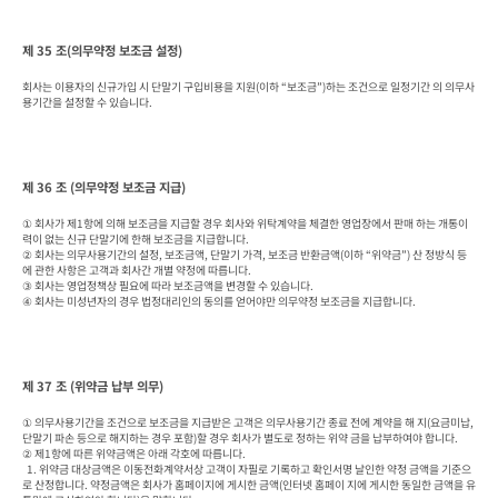
제 35 조(의무약정 보조금 설정)
회사는 이용자의 신규가입 시 단말기 구입비용을 지원(이하 “보조금”)하는 조건으로 일정기간 의 의무사
용기간을 설정할 수 있습니다.
제 36 조 (의무약정 보조금 지급)
① 회사가 제1항에 의해 보조금을 지급할 경우 회사와 위탁계약을 체결한 영업장에서 판매 하는 개통이
력이 없는 신규 단말기에 한해 보조금을 지급합니다.

② 회사는 의무사용기간의 설정, 보조금액, 단말기 가격, 보조금 반환금액(이하 “위약금”) 산 정방식 등
에 관한 사항은 고객과 회사간 개별 약정에 따릅니다.

③ 회사는 영업정책상 필요에 따라 보조금액을 변경할 수 있습니다.

④ 회사는 미성년자의 경우 법정대리인의 동의를 얻어야만 의무약정 보조금을 지급합니다.
제 37 조 (위약금 납부 의무)
① 의무사용기간을 조건으로 보조금을 지급받은 고객은 의무사용기간 종료 전에 계약을 해 지(요금미납, 
단말기 파손 등으로 해지하는 경우 포함)할 경우 회사가 별도로 정하는 위약 금을 납부하여야 합니다.

② 제1항에 따른 위약금액은 아래 각호에 따릅니다.

  1. 위약금 대상금액은 이동전화계약서상 고객이 자필로 기록하고 확인서명 날인한 약정 금액을 기준으
로 산정합니다. 약정금액은 회사가 홈페이지에 게시한 금액(인터넷 홈페이 지에 게시한 동일한 금액을 유