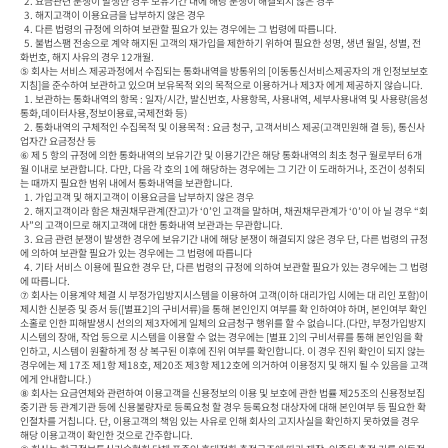
  2. 요금관련 분쟁이 발생한 경우 보유기간 내에 해당 분쟁이 해결되지 않은 경우

  3. 해지고객이 이용요금을 납부하지 않은 경우

  4. 다른 법령의 규정에 의하여 보관할 필요가 있는 경우에는 그 법령에 따릅니다.

  5. 불법스팸 전송으로 계약 해지된 고객의 재가입을 제한하기 위하여 필요한 성명, 생년 월일, 성별, 전
화번호, 해지 사유의 경우 12개월.

⑤ 회사는 서비스 제공과정에서 수집되는 통화내역을 방통위의 [이동통신서비스제공자의 개 인정보보호
지침]을 준수하여 보관하고 있으며 보유목적 외의 목적으로 이용하거나 제3자 에게 제공하지 않습니다.

  1. 보관하는 통화내역의 항목 : 일자/시간, 발신번호, 사용항목, 사용내역, 세부사용내역 및 사용량(음성
통화,데이터사용,정보이용료,국제전화 등)

  2. 통화내역의 구체적인 수집목적 및 이용목적 : 요금 청구, 고객서비스 제공(고객민원해 결 등), 통신사
업자간 요금정산 등

⑥ 제 5 항의 규정에 의한 통화내역의 보유기간 및 이용기간은 해당 통화내역의 최초 청구 월로부터 6개
월 이내로 보관합니다. 다만, 다음 각 호의 1에 해당하는 경우에는 그 기간 이 도래하거나, 조건이 성취되
는 때까지 필요한 범위 내에서 통화내역을 보관합니다.

  1. 가입고객 및 해지고객이 이용요금을 납부하지 않은 경우

  2. 해지고객이라 함은 채권채무관계(잔고)가 ‘0’인 고객을 말하며, 채권채무관계가 ‘0’이 아 닐 경우 “회
사”의 고객이므로 해지고객에 대한 통화내역 보관과는 무관합니다.

  3. 요금 관련 분쟁이 발생한 경우에 보유기간 내에 해당 분쟁이 해결되지 않은 경우 단, 다른 법령의 규정
에 의하여 보관할 필요가 있는 경우에는 그 법령에 따릅니다

  4. 기타 서비스 이용에 필요한 경우 단, 다른 법령의 규정에 의하여 보관할 필요가 있는 경우에는 그 법령
에 따릅니다.

⑦ 회사는 이용계약 체결 시 부정가입방지시스템을 이용하여 고객(이하 대리가입 시에는 대 리인 포함)이 
제시한 신분증 및 증서 등([별표2]의 구비서류)을 통해 본인인지 여부를 확 인하여야 하며, 본인여부 확인
소홀로 인한 피해발생시 선의의 제3자에게 일체의 요금청구 행위를 할 수 없습니다.(다만, 부정가입방지
시스템의 장애, 작업 등으로 시스템을 이용할 수 없는 경우에는 [별표 2]의 구비서류를 통해 본인임을 확
인하고, 시스템이 원활하게 정 상 복구된 이후에 진위 여부를 확인합니다. 이 경우 진위 확인이 되지 않는 
경우에는 제 17조 제1항 제18호, 제20조 제3항 제12호에 의거하여 이용정지 및 해지 될 수 있음을 고객
에게 안내합니다.)

⑧ 회사는 요금연체와 관련하여 이용고객을 신용정보의 이용 및 보호에 관한 법률 제25조의 신용정보집
중기관 등 관계기관 등에 신용불량자로 등록요청 할 경우 등록요청 대상자에 대해 본인여부 등 필요한 확
인절차를 거칩니다. 단, 이용고객의 책임 있는 사유로 인해 회사의 고지사실을 확인하지 못하였을 경우 
해당 이용고객이 확인한 것으로 간주합니다.
