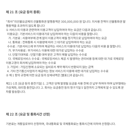
제 21 조 (요금 등의 종류)
“회사”의선불요금제의 선불통화권 발행총액은 300,000,000 원 입니다. 미사용 잔액이 선불통화권 발
행총액을 초과하지 않도록 합니다

① 서비스의 이용과 관련하여 이용고객이 납입하여야 하는 요금은 다음과 같습니다.

  이용요금 : 기본서비스의 이용대가로 납입하여야 하는 다음의 비용을 말합니다.

    가. 기본료 : 사용여부에 관계 없이 이용고객이 매월 정기적으로 납입하여야 하는 요금

    나. 통화료 : 전화통화 시 사용량에 따라 그 대가로 납입하여야 하는 요금

  수수료 : 기본서비스에 부가하여 제공하는 서비스의 이용대가로 납입하는 다음의 비용 을 말합니다.

    가. 부가사용료 : 부가서비스 이용에 대한 대가로 납입하는 수수료

    나. 단말기대여료 : 단말기를 대여 받은 고객이 매월 납입하는 수수료

    다. 국제로밍서비스 수수료 : 국제로밍서비스 제공 시 발생하는 관리비용 등에 대한 대 가로 국제로밍 
이용고갱이 회사에 납입하여야 하는 수수료

  3. 가입비 : 가입신청에 소요되는 실비로서 계약 해지시 반환되지 않는 금액

  4. 기타 전기통신사업자가 제공하는 정보 서비스의 이용에 대한 대가로 납입하는 수수료

② 제 1 항의 규정에 의한 요금 등의 상세내역은 [별표1]과 같습니다.

제21-1조 (요금 등의 충전기일) 1. 고객은 당해 발생될 요금을 사용 전에 선 납부 하여야 하며 납부형태는 
가상계좌, 대리점 충전입니다. 2. 회사는 요금충전 등의 청구기일 5 일전까지 고객에게 알 수 있도록 문
자를 발송합니다.
제 22 조 (요금 및 통화시간 산정)
기본료는 개통일로부터 산정하며, 국내통화료 및 국제통화료는 통화시간에 의하여 산정합니다.