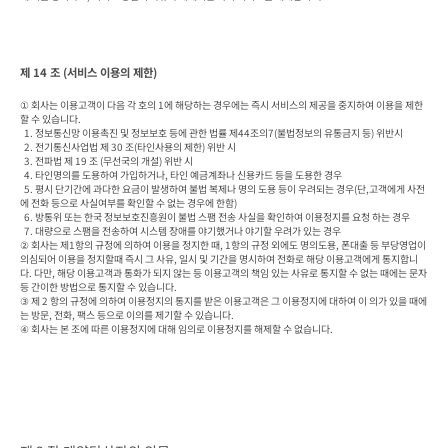
제 14 조 (서비스 이용의 제한)
① 회사는 이용고객이 다음 각 호의 1에 해당하는 경우에는 즉시 서비스의 제공을 중지하여 이용을 제한
할 수 있습니다.

  1. 정보통신망 이용촉진 및 정보보호 등에 관한 법률 제44조의7(불법정보의 유통금지 등) 위반시

  2. 전기통신사업법 제 30 조(타인사용의 제한) 위반 시

  3. 전파법 제 19 조 (무선국의 개설) 위반 시

  4. 타인명의를 도용하여 가입하거나, 타인 예금계좌나 신용카드 등을 도용한 경우

  5. 평시 단기간에 과다한 요금이 발생하여 불법 복제나 명의 도용 등이 우려되는 경우(단,고객에게 사전
에 전화 등으로 사실여부를 확인할 수 없는 경우에 한함)

  6. 방통위 또는 한국 정보보호진흥원이 불법 스팸 전송 사실을 확인하여 이용정지를 요청 하는 경우

  7. 대량으로 스팸을 전송하여 시스템 장애를 야기했거나 야기할 우려가 있는 경우

② 회사는 제1항의 규정에 의하여 이용을 정지한 때, 1항의 규정 외에도 명의도용, 폰대출 등 부당영업이 
의심되어 이용을 정지할때 즉시 그 사유, 일시 및 기간을 명시하여 전화로 해당 이용고객에게 통지합니
다. 다만, 해당 이용고객과 통화가 되지 않는 등 이용고객의 책임 있는 사유로 통지할 수 없는 때에는 문자 
등 간이한 방법으로 통지할 수 있습니다.

③ 제 2 항의 규정에 의하여 이용정지의 통지를 받은 이용고객은 그 이용정지에 대하여 이 의가 있을 때에
는 방문, 전화, 팩스 등으로 이의를 제기할 수 있습니다.

④ 회사는 본 조에 따른 이용정지에 대해 임의로 이용정지를 해제할 수 없습니다.