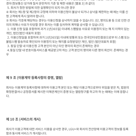
경우(정보통신 상거래 질서 문란자의 기준 및 제한 내용은 [별표 3] 과 같다)

  5. 회사가 정한 방법에 의한 실명확인이 되지 아니한 경우

④ 회사는 제1항 및 제2항의 규정에 의하여 이용신청이 불승낙 되거나 승낙을 제한하는 때 에는 이를 신
청 고객에게 즉시 알려야 합니다.

⑤ 회사는 각호에 해당하는 경우는 이용신청을 승낙하지 않을 수 있습니다. (단, 명의도용 등 으로 인한 선
의의 피해나 사유가 타당할 경우 회사는 이를 심사하여 계약을 승낙할 수 있습니다)

  1. 이용 신청 일을 포함하여 과거 1년(365일) 이내에 스팸발송 사유로 이용정지 또는 해 지 이력이 있는 
개인, 법인(법인 대표자 포함)

  2. 이용신청일을 포함하여 과거 1년(365일) 이내에 방통위 또는 한국인터넷진흥원으로부 터 스팸 또는 
불법스팸 발송자로 확인되어 이용정지 또는 해지를 요청받았던 개인, 법인 (법인대표자 포함)

  3. 동일 단말 내 이용신청 고객 본인이 아닌 타인 명의의 회선이 존재하는 경우

  4.동일 단말 내 번호이동서비스를 제공받고자 하는 고객 본인의 명의와 다른 명의 회선이  존재하는 경
우
제 9 조 (이용계약 등록사항의 증명, 열람)
회사는 이용계약 등록사항에 대하여 이용고객 본인 또는 해당 이용고객으로부터 위임을 받은 자, 법원의 
확정판결서나 공정증서를 제시한 이해관계인이 증명 또는 열람청구를 하고자 하 는 때에는 이에 응합니
다.
제 10 조 (서비스의 개시)
회사가 이용고객에 대한 서비스 이용을 승낙한 경우, LGU+와 회사의 전산망에 이용고객의 정보를 등록
함과 동시에 서비스가 개시됩니다.