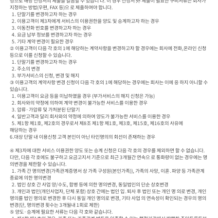
청으로 해당 신청서의 제출을 갈음할 수 있습니 다. 이 경우 신청서 外 제출이 필요한 구비서류는 회사가 
지정하는 방법(우편, FAX 등)으 로 제출하여야 합니다.

  1. 단말기를 변경하고자 하는 경우

  2. 이용고객이 제3자에게 서비스의 이용권한을 양도 및 승계하고자 하는 경우

  3. 이동전화 번호를 변경하고자 하는 경우

  4. 요금 납부 정보를 변경하고자 하는 경우

  5. 기타 계약 변경이 필요한 경우

② 이용고객이 다음 각 호의 1에 해당하는 계약사항을 변경하고자 할 경우에는 회사에 전화,온라인 신청 
등으로 이를 신청할 수 있습니다.

  1. 단말기를 변경하고자 하는 경우

  2. 주소의 변경

  3. 부가서비스의 신청, 변경 및 해지

③ 이용고객의 계약사항 변경 신청이 다음 각 호의 1에 해당하는 경우에는 회사는 이에 응 하지 아니할 수 
있습니다.

  1. 이용고객이 요금 등을 미납하였을 경우 (부가서비스의 해지 신청은 가능)

  2. 회사와의 약정에 의하여 계약 변경이 불가능한 서비스를 이용한 경우

  3. 압류·가압류 및 가처분된 단말기

  4. 일반고객과 달리 회사와의 약정에 의하여 양도가 불가능한 서비스를 이용한 경우

  5. 제1항 제1호, 제2호의 경우로서 제8조 제1항 제1호, 제3호, 제15호, 제16호의 사유에

해당하는 경우

6.대상 단말 내 이용신청 고객 본인이 아닌 타인명의의 회선이 존재하는 경우

④ 제3자에 대한 서비스 이용권한 양도 또는 승계 신청은 다음 각 호의 경우를 제외하면 할 수 없습니다. 
다만, 다음 각 호에도 불구하고 요금고지서 기준으로 최근 3개월간 연속으 로 통화량이 없는 경우에는 명
의변경을 제한할 수 있습니다.

  1. 가족 간 명의변경(가족관계증명서 상 가족 구성원(본인가족)), 가족의 사망, 이혼․파양 등 가족관계 
종료에 의한 명의변경

  2. 법인 상호 간 사업 양/수도, 합병 등에 의한 명의변경, 동일법인의 단순 상호변경

  3. 개인과 법인(개인사업자, 단체 포함) 상호 간에는 법인 입․퇴사 후 법인 또는 개인 명 의로 변경, 개인 
명의를 법인 명의로 변경한 후 다시 동일 개인 명의로 변경, 기타 사업 의 연속성이 확인되는 경우의 명의
변경(단, 명의변경 횟수는 3개월내 1회로 제한)

⑤ 양도·승계에 필요한 서류는 다음 각 호와 같습니다.
