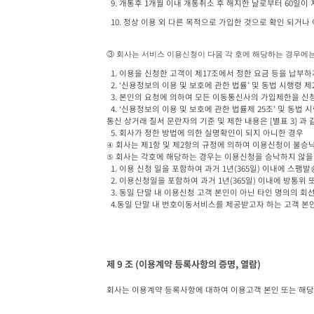
  9. 개통후 1개월 이내 개통취소 후 해지한 날로부터 60일이
  10. 정상 이용 외 다른 목적으로 가입한 것으로 확인 되거
③ 
회사는 서비스 이용신청이 다음 각 호에 해당하는 경우에는
  1. 이용을 신청한 고객이 제17조에서 정한 요금 등을 납부하지 아니한 경우

  2. ‘신용정보의 이용 및 보호에 관한 법률’ 및 동법 시행령 제2조 제1항 제3호에 의하여 통신서비스의 요금 등을 체납하여 정보통신요금 체납자로 등록되어 있는 경우

  3. 본인의 요청에 의하여 모든 이동통신사의 가입제한을 신청한 경우

  4. ‘신용정보의 이용 및 보호에 관한 법률제 25조’ 및 동법 시행령 제2조 제1항 제3호에 의하여 명의도용, 대포폰, 불법복제 등 통신시장의 질서를 문란케 하여 정보통신상거래질서 문란 자로 등록되어 있는 경우(정보
통신 상거래 질서 문란자의 기준 및 제한 내용은 [별표 3] 과 같
  5. 회사가 정한 방법에 의한 실명확인이 되지 아니한 경우

④ 회사는 제1항 및 제2항의 규정에 의하여 이용신청이 불승낙
⑤ 회사는 각호에 해당하는 경우는 이용신청을 승낙하지 않을 수
  1. 이용 신청 일을 포함하여 과거 1년(365일) 이내에 스팸발송 사유로 이용정지 또는 해 지 이력이 있는 개인, 법인(법인 대표자 포함)

  2. 이용신청일을 포함하여 과거 1년(365일) 이내에 방통위 또는 한국인터넷진흥원으로부 터 스팸 또는 불법스팸 발송자로 확인되어 이용정지 또는 해지를 요청받았던 개인, 법인 (법인대표자 포함)

  3. 동일 단말 내 이용신청 고객 본인이 아닌 타인 명의의 회선이 존재하는 경우

  4.동일 단말 내 번호이동서비스를 제공받고자 하는 고객 본
제 9 조 (이용계약 등록사항의 증명, 열람)
회사는 이용계약 등록사항에 대하여 이용고객 본인 또는 해당