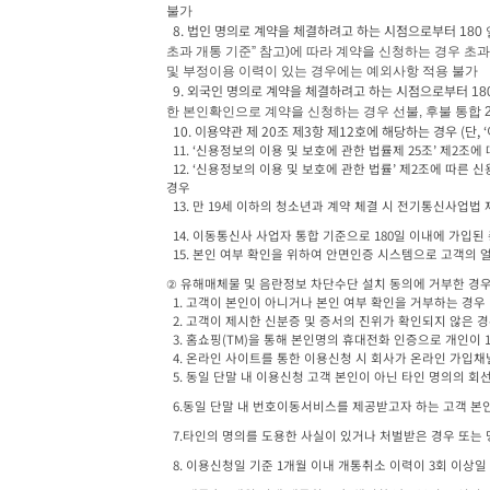
불가
  8. 법인 명의로 계약을 체결하려고 하는 시점으로부터 
180 
초과 개통 기준
” 
참고
)
에 따라 계약을 신청하는 경우 초과
및 부정이용 이력이 있는 경우에는 예외사항 적용 불가
  9. 외국인 명의로 계약을 체결하려고 하는 시점으로부터 
18
한 본인확인으로 계약을 신청하는 경우 선불
, 
후불 통합 
  10. 이용약관 제 20조 제3항 제12호에 해당하는 경우 
  11. ‘신용정보의 이용 및 보호에 관한 법률제 25조’ 제2조에 따른 신용정보회사 등이 제공하는 채 무불이행 정보 또는 금융질서 문란정보에 등록되어 있는 개인의 명의로 개통하는 경우

  12. ‘신용정보의 이용 및 보호에 관한 법률’ 제2조에 따른 신용정보회사 등이 제공하는 신 용평가가 7~8등급에 해당하는 개인의 명의로 2회선을 초과하거나 신용평가가 9~10등급 에 해당하는 개인의 명의로 개통하는 
경우

  13. 만 19세 이하의 청소년과 계약 체결 시 전기통신사업법
  14. 이동통신사 사업자 통합 기준으로 180일 이내에 가
  15. 본인 여부 확인을 위하여 안면인증 시스템으로 고객의
② 유해매체물 및 음란정보 차단수단 설치 동의에 거부한 경우
  1. 고객이 본인이 아니거나 본인 여부 확인을 거부하는 경우

  2. 고객이 제시한 신분증 및 증서의 진위가 확인되지 않은 경우

  3. 홈쇼핑(TM)을 통해 본인명의 휴대전화 인증으로 개인이 1회선을 초과하여 개통하거 나, 법인 및 외국인이 신청하는 경우

  4. 온라인 사이트를 통한 이용신청 시 회사가 온라인 가
  5. 동일 단말 내 이용신청 고객 본인이 아닌 타인 명의의 
  6.동일 단말 내 번호이동서비스를 제공받고자 하는 고객 본
  7.타인의 명의를 도용한 사실이 있거나 처벌받은 경우 또는
  8. 이용신청일 기준 1개월 이내 개통취소 이력이 3회 이