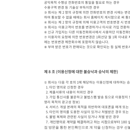
공익목적 수행상 전화번호의 통일을 필요로 하는 경우

수용구역 변경 등 기술상 부득이한 경우

③ 회사는 제 2 항의 규정에 의한 전화번호의 변경 시에는 
하여 통보할 수 없을 때에는 회사 홈페이지 게시함으로 써 통보
④ 회사는 제 2 항의 규정에 의해 이용고객의 번호변경 시 
⑤ 회사는 이용고객이 번호를 변경하거나 타사로 가입 전환하
⑥ 신규 가입자는 다른 이동전화회사에서 사용하던 이동전화번
⑦ 이용자의 요청에 의한 번호변경은 1회선당 월 1회 이내로 
에는 번호변경 제한회수에 포함하지 않습니다.

⑧ 부여 받은 번호가 판매되는 것으로 확인되는 등 실제 번호
제 8 조 (이용신청에 대한 불승낙과 승낙의 제한)
① 회사는 다음 각 호의 1에 해당하는 이용신청에 대하여는 승
  1. 타인 명의로 신청한 경우

  2. 제출서류의 내용이 허위인 경우

  3. 가입 통신사를 불문하고 불법스팸 발송 등으로 이용정지 또는 계약 해지된 시점으로부 터 1년이 경과하지 않은 경우. (*불법스팸 : 정보통신망 이용촉진 및 정보보호 등에 관한 법률을 위반하여 전송 또는 게시되는 
영리 목적의 광고성 정보)

  4. 서비스 개설 본래의 목적을 위반하여 대포폰을 매개 또는 개통, 이용한 사실이 있거나 처벌받은 경우

  5. 타인의 명의를 도용한 사실이 있거나 처벌받은 경우 또는 명의도용을 상습 허위 신고 한 사실이 있는 경우

  6. 불법 복제와 관련된 사실이 있거나 처벌 받은 경우

 7. 개인명의로 계약을 체결하려고 하는 시점으로부터 
180 
점 방문을 통한 본인확인으로 계 약을 신청하는 경우 선