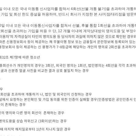
일 이내 모든 국내 이동통 신사업자를 합쳐서 
4
회선
(
선불 개통 불가
)
을 초과하여 개통하
 가입 및 회선 한도 증설을 허용하며
, 
반드시 회사가 지정한 본 사
/
지점
/
대리점을 방문하
0
일 이내 모든 국내 이동통신사업자를 합쳐서 선불
, 
후불 통합 
1
회선을 초과하여 개통하
2
회선을 초과하는 가입을 허용 
※ 
단
, 12 
개월 이내에 계약상대방의 명의도용 및 부정이
(단, ‘이용자’의 자격상실이 타인의 명의도용 등 당사자의 과실에 의하지 않은 것으로 확인된 경우
 제32조 제7항에 따른 청소년 
입된 총회선수가 개인명의의 경우는 3회선, 외국인 명의는 1회선, 법인명의는 4회선을 각각 초과
 얼굴과 신분증 얼굴 사진을 비교한 결과 상호 불일치 하는 경우 


입채널에서 요청하는 본인확인 및 가입 동의를 위한 인증이 실패할 경우(인증방법은 공인인증서 인증
회선이 존재하는 경우
인의 명의와 다른 명의 회선이  존재하는 경우
 명의도용을 상습 허위신고 (3회이상)하는 경우
상일 때 마지막 해지일로부터 1년이 지나지 않은 경우