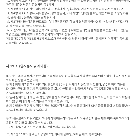
  1. 제4항 제1호의 경우, 가족 또는 가족관계 변동을 입증할 수 있는 행정기관에서 발행한 주민등록등본, 
가족관계증명서 등의 증명서류 중 1가지

  2. 제4항 제2호의 경우, 회사 양수양도 계약서 사본, 회사합병 계약서 사본 등의 증명서류 중 1가지

  3. 제4항 제3호의 경우, 재직증명서, 경력증명서, 기타 사업의 연속성을 확인하는 서류 등 의 증명서류

  4. 공통서류 : 신분증, 양도·승계 동의서

  5. 제3자에 대한 이용권 양도 또는 승계 신청은 다음 각 호의 경우를 제외하면 할 수 없습니다. 다만, 다
음 각 호에도 불구하고 요금고지서 

  6. 기준으로 최근 3개월간 연속으로 통화량이 없는 경우에는 명의변경을 제한할 수 있습니다. 또한, 명
의변경으로 인해 단말 내 회선간 명의가 일치하지 않는 경우, 

제8조 제20항 및 제14조 제1항 제21호에 따라 회사는 단말 내 명의가 일치할 때까지 이용정지 등의 조
치를 취할 수 있습니다.
제 19 조 (일시정지 및 재이용)
① 이용고객은 일정기간 동안 서비스를 제공 받지 아니할 사유가 발생한 경우 서비스 이용 의 일시 정지를 
회사에 신청할 수 있습니다.

② 제 1 항에 의거한 일시 정지 기간은 1회당 90일 범위 내에서 신청할 수 있으며, 년 2회 까지 가능합니
다. 다만, 군입대, 장기체류, 행방불명 등 회사가 인정하는 정당한 사유([별 표2] 기재 구비서류 첨부 시)
가 있을 때에는 그러하지 않습니다.

③ 일시 정지기간 중에는 수, 발신 정지를 원칙으로 합니다. 다만, 필요한 경우 회사는 이용 고객의 요청에 
따라 30일 이내에서 수신기능을 부여할 수 있습니다.

④ 제 2 항에서 정한 일시 정지기간이 경과한 경우 회사는 이용고객에게 SMS 등을 통하여 내용을 통보하
고 일시 정지를 해제할 수 있습니다.

⑤ 회사는 고객이 다음 각호의 하나에 해당하는 경우에는 즉시 이용을 정지 또는 제한(이하 통칭하여 “이
용정지등”이라 합니다) 할 수 있습니다.

  1. 제 1항 6호의 경우는 이용정지 7일 전까지 통지합니다.