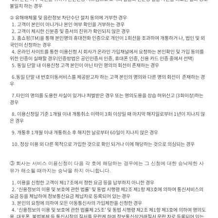
불일치 하는 경우 
② 유해매체물 및 음란정보 차단수단 설치 동의에 거부한 경우

  1. 고객이 본인이 아니거나 본인 여부 확인을 거부하는 경우

  2. 고객이 제시한 신분증 및 증서의 진위가 확인되지 않은 경우

  3. 홈쇼핑(TM)을 통해 본인명의 휴대전화 인증으로 개인이 1회선을 초과하여 개통하거 나, 법인 및 외
국인이 신청하는 경우

  4. 온라인 사이트를 통한 이용신청 시 회사가 온라인 가입채널에서 요청하는 본인확인 및 가입 동의를 
위한 인증이 실패할 경우(인증방법은 공인인증서 인증, 휴대폰 인증, 신용 카드 인증 중에서 선택)
  5. 동일 단말 내 이용신청 고객 본인이 아닌 타인 명의의 회선이 존재하는 경우
  6.동일 단말 내 번호이동서비스를 제공받고자 하는 고객 본인의 명의와 다른 명의 회선이  존재하는 경
우
  7.타인의 명의를 도용한 사실이 있거나 처벌받은 경우 또는 명의도용을 상습 허위신고 (3회이상)하는 
경우
  8. 이용신청일 기준 1개월 이내 개통취소 이력이 3회 이상일 때 마지막 해지일로부터 1년이 지나지 않
은 경우
  9. 개통후 1개월 이내 개통취소 후 해지한 날로부터 60일이 지나지 않은 경우
  10. 정상 이용 외 다른 목적으로 가입한 것으로 확인 되거나 이에 해당하는 것으로 의심되는 경우
③ 
회사는 서비스 이용신청이 다음 각 호에 해당하는 경우에는 그 신청에 대한 승낙제한 사 
유가 해소될 때까지는 승낙을 하지 아니합니다.
  1. 이용을 신청한 고객이 제17조에서 정한 요금 등을 납부하지 아니한 경우

  2. ‘신용정보의 이용 및 보호에 관한 법률’ 및 동법 시행령 제2조 제1항 제3호에 의하여 통신서비스의 
요금 등을 체납하여 정보통신요금 체납자로 등록되어 있는 경우

  3. 본인의 요청에 의하여 모든 이동통신사의 가입제한을 신청한 경우

  4. ‘신용정보의 이용 및 보호에 관한 법률제 25조’ 및 동법 시행령 제2조 제1항 제3호에 의하여 명의도
용, 대포폰, 불법복제 등 통신시장의 질서를 문란케 하여 정보통신상거래질서 문란 자로 등록되어 있는 