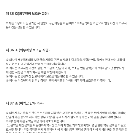
제 35 조(의무약정 보조금 설정)
회사는 이용자의 신규가입 시 단말기 구입비용을 지원(이하 “보조금”)하는 조건으로 일정기간 의 의무사
용기간을 설정할 수 있습니다.
제 36 조 (의무약정 보조금 지급)
① 회사가 제1항에 의해 보조금을 지급할 경우 회사와 위탁계약을 체결한 영업장에서 판매 하는 개통이
력이 없는 신규 단말기에 한해 보조금을 지급합니다.

② 회사는 의무사용기간의 설정, 보조금액, 단말기 가격, 보조금 반환금액(이하 “위약금”) 산 정방식 등
에 관한 사항은 고객과 회사간 개별 약정에 따릅니다.

③ 회사는 영업정책상 필요에 따라 보조금액을 변경할 수 있습니다.

④ 회사는 미성년자의 경우 법정대리인의 동의를 얻어야만 의무약정 보조금을 지급합니다.
제 37 조 (위약금 납부 의무)
① 의무사용기간을 조건으로 보조금을 지급받은 고객은 의무사용기간 종료 전에 계약을 해 지(요금미납, 
단말기 파손 등으로 해지하는 경우 포함)할 경우 회사가 별도로 정하는 위약 금을 납부하여야 합니다.

② 제1항에 따른 위약금액은 아래 각호에 따릅니다.

  1. 위약금 대상금액은 이동전화계약서상 고객이 자필로 기록하고 확인서명 날인한 약정 금액을 기준으
로 산정합니다. 약정금액은 회사가 홈페이지에 게시한 금액(인터넷 홈페이 지에 게시한 동일한 금액을 유