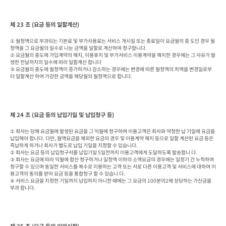
제 23 조 (요금 등의 일할계산)
① 월정액으로 부과되는 기본료 및 부가사용료는 서비스 개시일 또는 종료일이 요금월의 중 도인 경우 월
정액을 그 요금월의 일수로 나눈 금액을 일할로 계산하여 청구합니다.

② 요금월의 중도에 가입계약의 해지, 이용휴지 및 부가서비스 이용계약을 해지한 경우에는 그 사유가 발
생한 전날까지의 일수에 따라 일할계산 합니다

③ 요금월의 중도에 월정액이 증가하거나 감소하는 경우에는 변경에 따른 월정액의 차액을 변경일로부
터 일할계산 하여 가감한 금액을 해당월의 월정액으로 합니다.
제 24 조 (요금 등의 납입기일 및 납입청구 등)
① 회사는 당해 요금월에 발생된 요금을 그 익월에 청구하며 이용고객은 회사와 약정한 납 기일에 요금을 
납입해야 합니다. 다만, 월액요금을 제외한 요금의 경우 및 이용계약 해지 등으로 일할 계산된 요금 등은 
즉납하게 하거나 회사가 별도로 납입 기일을 지정할 수 있습니다.

② 회사는 요금 등의 납입청구서를 납입기일 5일전까지 이용고객에게 도달하도록 발송합니 다.

③ 회사는 요금에 따라 익월에 합산 청구하거나 일정액 이하의 소액요금의 경우에는 일정기 간 누적하여 
청구할 수 있으며 동일한 서비스를 복수로 이용하는 고객 또는 서로 다른 이용고객 및 서비스에 대하여 이
용고객의 동의를 받아 요금 등을 통합청구 할 수 있습니 다.

④ 서비스 요금을 지정한 기일까지 납입하지 아니한 때에는 그 요금의 100분의2에 상당하는 가산금을 
부과 합니다.