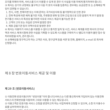
조치를 취해야 하며, 서비스를 다시 이용할 수 있게 된 경우 이 사실을 이용 자에게 통지하여야 합니다.

③ 회사는 상기의 규정에도 불구하고 다음 각 호의 사유를 입증하는 경우에는 요금감면 또 는 손해배상 책
임이 감면될 수 있습니다.

  1. 전시, 사변, 천재지변 또는 이에 준하는 국가비상사태 등 불가항력으로 인한 경우

  2. 전파 특성에 따른 예측 불가한 지형, 주변환경 변화 및 전파 간섭 등으로 인한 음영지 역 추가 발생 등 
전기통신 서비스의 특성상 불가피한 사유로 서비스 제공이 불가능한 경 우

  3. 고객의 고의 또는 과실로 인하여 발생한 경우

  4. 제휴 금융기관 등의 귀책사유로 발생한 경우

④ 회사는 이용자가 서비스를 이용할 수 없다고 통지한 일자 및 시간, 서비스 재개를 위한 회사의 조치내
역과 서비스 재개시점에 관한 사실을 기록할 수 있도록 시스템을 구축하거 나 별도의 이용자 불만 접수 및 
처리대장을 비치, 관리 합니다.

⑤ 손해배상을 청구하고자 하는 고객은 사유, 청구금액 등을 서면 및 전화, 홈페이지, e-mail 로 회사에 
신청합니다.
제 8 장 번호이동서비스 제공 및 이용
제 29 조 (번호이동서비스)
① 이동전화 번호이동(이하 “번호이동”이라 합니다)서비스는 다른 통신회사에 가입되어 있는 이동전화
서비스의 전화번호를 이동하여 그대로 사용할 수 있는 제도입니다.

② 이용고객은 번호이동 서비스 신청을 변경하고자 하는 사업자에게 신청할 수 있으며, 소정 의 이용수수
료를 납부하여야 합니다.
