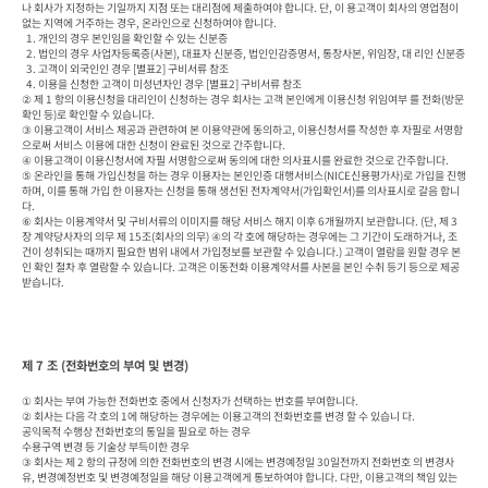
나 회사가 지정하는 기일까지 지점 또는 대리점에 제출하여야 합니다. 단, 이 용고객이 회사의 영업점이 
없는 지역에 거주하는 경우, 온라인으로 신청하여야 합니다.

  1. 개인의 경우 본인임을 확인할 수 있는 신분증

  2. 법인의 경우 사업자등록증(사본), 대표자 신분증, 법인인감증명서, 통장사본, 위임장, 대 리인 신분증

  3. 고객이 외국인인 경우 [별표2] 구비서류 참조

  4. 이용을 신청한 고객이 미성년자인 경우 [별표2] 구비서류 참조

② 제 1 항의 이용신청을 대리인이 신청하는 경우 회사는 고객 본인에게 이용신청 위임여부 를 전화(방문
확인 등)로 확인할 수 있습니다.

③ 이용고객이 서비스 제공과 관련하여 본 이용약관에 동의하고, 이용신청서를 작성한 후 자필로 서명함
으로써 서비스 이용에 대한 신청이 완료된 것으로 간주합니다.

④ 이용고객이 이용신청서에 자필 서명함으로써 동의에 대한 의사표시를 완료한 것으로 간주합니다.

⑤ 온라인을 통해 가입신청을 하는 경우 이용자는 본인인증 대행서비스(NICE신용평가사)로 가입을 진행
하며, 이를 통해 가입 한 이용자는 신청을 통해 생선된 전자계약서(가입확인서)를 의사표시로 갈음 합니
다. 

⑥ 회사는 이용계약서 및 구비서류의 이미지를 해당 서비스 해지 이후 6개월까지 보관합니다. (단, 제 3
장 계약당사자의 의무 제 15조(회사의 의무) ④의 각 호에 해당하는 경우에는 그 기간이 도래하거나, 조
건이 성취되는 때까지 필요한 범위 내에서 가입정보를 보관할 수 있습니다.) 고객이 열람을 원할 경우 본
인 확인 절차 후 열람할 수 있습니다. 고객은 이동전화 이용계약서를 사본을 본인 수취 등기 등으로 제공
받습니다.
제 7 조 (전화번호의 부여 및 변경)
① 회사는 부여 가능한 전화번호 중에서 신청자가 선택하는 번호를 부여합니다.

② 회사는 다음 각 호의 1에 해당하는 경우에는 이용고객의 전화번호를 변경 할 수 있습니 다.

공익목적 수행상 전화번호의 통일을 필요로 하는 경우

수용구역 변경 등 기술상 부득이한 경우

③ 회사는 제 2 항의 규정에 의한 전화번호의 변경 시에는 변경예정일 30일전까지 전화번호 의 변경사
유, 변경예정번호 및 변경예정일을 해당 이용고객에게 통보하여야 합니다. 다만, 이용고객의 책임 있는 