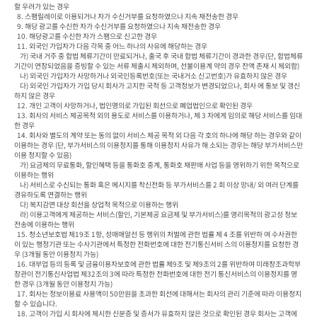
할 우려가 있는 경우

  8. 스팸릴레이로 이용되거나 자가 수신거부를 요청하였으나 지속 재전송한 경우

  9. 해당 광고를 수신한 자가 수신거부를 요청하였으나 지속 재전송한 경우

  10. 해당광고를 수신한 자가 스팸으로 신고한 경우

  11. 외국인 가입자가 다음 각목 중 어느 하나의 사유에 해당하는 경우

    가) 국내 거주 중 합법 체류기간이 만료되거나, 출국 후 국내 합법 체류기간이 경과한 경우(단, 합법체류
기간이 연장되었음을 증빙할 수 있는 서류 제출시 제외하며, 선불이용계 약의 경우 잔액 존재 시 제외함)

    나) 외국인 가입자가 사망하거나 외국인등록번호(또는 국내거소 신고번호)가 유효하지 않은 경우

    다) 외국인 가입자가 가입 당시 회사가 고지한 국적 등 고객정보가 변경되었으나, 회사 에 통보 및 갱신
하지 않은 경우

  12. 개인 고객이 사망하거나, 법인명의로 가입된 회선으로 폐업법인으로 확인된 경우

  13. 회사의 서비스 제공목적 외의 용도로 서비스를 이용하거나, 제 3 자에게 임의로 해당 서비스를 임대
한 경우

  14. 회사와 별도의 계약 또는 동의 없이 서비스 제공 목적 외 다음 각 호의 하나에 해당 하는 경우와 같이 
이용하는 경우 (단, 부가서비스의 이용정지를 통해 이용정지 사유가 해 소되는 경우는 해당 부가서비스만 
이용 정지할 수 있음)

    가) 요금제의 무료통화, 할인혜택 등을 통화호 중계, 통화호 재판매 사업 등을 영위하기 위한 목적으로 
이용하는 행위

    나) 서비스로 수신되는 통화 혹은 메시지를 착신전화 등 부가서비스를 2 회 이상 망내/ 외 여러 단계를 
경유하도록 연결하는 행위

    다) 복지감면 대상 회선을 상업적 목적으로 이용하는 행위

    라) 이용고객에게 제공하는 서비스(할인, 기본제공 요금제 및 부가서비스)를 영리목적의 광고성 정보 
전송에 이용하는 행위

  15. 청소년보호법 제19조 1항, 성매매알선 등 행위의 처벌에 관한 법률 제 4 조를 위반하 여 수사권한
이 있는 행정기관 또는 수사기관에서 특정한 전화번호에 대한 전기통신서비 스의 이용정지를 요청한 경
우 (3개월 동안 이용정지 가능)

  16. 대부업 등의 등록 및 금융이용자보호에 관한 법률 제9조 및 제9조의 2를 위반하여 미래창조과학부
장관이 전기통신사업법 제32조의 3에 따라 특정한 전화번호에 대한 전기 통신서비스의 이용정지를 명
한 경우 (3개월 동안 이용정지 가능)

  17. 회사는 정보이용료 사용액이 50만원을 초과한 회선에 대해서는 회사의 관리 기준에 따라 이용정지 
할 수 있습니다.

  18. 고객이 가입 시 회사에 제시한 신분증 및 증서가 유효하지 않은 것으로 확인된 경우 회사는 고객에