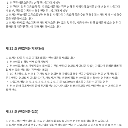
  1. 청구된 이용요금 등 : 변경 전사업자에게 납부

  2. 청구되지 않은 이용요금 등 : 후불로 이동하는 경우 변경 전 사업자의 요청을 받아 변 경 후 사업자에
게 납부, 선불로 이동하는 경우 변경 전 사업자에게 납부

② 회사는 번호이동 고객으로부터 변경 전 사업자의 이용요금 등을 수납한 경우에는 가입자 께 수납 영수
증을 발급하여 드립니다.

③ 회사는 타사로 번호이동 한 가입자가 요금내역 조회 및 확인, 세금계산서 발급 요청을 해 오는 경우 이
용약관의 기준 및 절차에 따라 처리하여 드립니다.
제 32 조 (번호이동 제외대상)
① 회사는 다음 각 호의 고객에 대하는 번호이동을 제외합니다.

  1. 번호이동 신청일 현재 요금 체납자

  2. 번호이동서비스 가입자로서 재 이동 기간(3개월)이 경과되지 아니한 자 (단, 가입자가 관리센터에 직
접 재 이동을 신청하는 경우에는 제외)

  3. 09년 8월 01일 이후 신규 가입 또는 명의변경 가입자의 경우 신규 가입일 또는 명의 변경 가입일 기
준 3개월이 경과되지 아니한 자(단, 가입자가 관리 센터에 직접 번호이동 을 신청하는 경우에는 제외)

  4. 사업자식별번호 (011,016,018,017,019)로 WCDMA서비스를 이용하는 고객의 경우

  5. 번호 판매 중개사이트 등에 전기통신번호가 게시되어 미래창조과학부로부터 번호 회수 대상으로 분
류된 번호
제 33 조 (번호이동 철회)
① 이용고객은 번호이동 후 14일 이내에 통화품질을 이유로 번호이동을 철회할 수 있습니다.

② 회사는 이용고객이 번호이동가입을 철회한 경우에는 변경 전 사업자의 서비스를 제공 받 을 수 있도록 