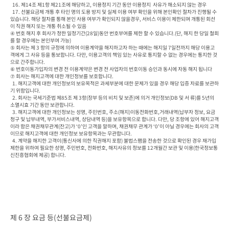
  16. 제14조 제1항 제21조에 해당하고, 이용정지 기간 동안 이용정지  사유가 해소되지 않는 경우
  17. 선불요금제 개통 후 타인 명의 도용 방지 및 실제 이용 여부 확인을 위해 본인확인 절차가 진행될 수 
있습니다. 해당 절차를 통해 본인 사용 여부가 확인되지 않을경우, 서비스 이용이 제한되며 개통된 회선
이 직권 해지 또는 개통 취소될 수 있음

④ 번호 해지 후 회사가 정한 일정기간(28일)동안 번호부여를 제한 할 수 있습니다.(단, 해지 한 당일 철회
를 할 경우에는 본인부여 가능)

⑤ 회사는 제 3 항의 규정에 의하여 이용계약을 해지하고자 하는 때에는 해지일 7일전까지 해당 이용고
객에게 그 사유 등을 통보합니다. 다만, 이용고객의 책임 있는 사유로 통지할 수 없는 경우에는 통지한 것
으로 간주합니다.

⑥ 번호이동가입자의 변경 전 이용계약은 변경 전 사업자의 번호이동 승인과 동시에 자동 해지 됩니다

⑦ 회사는 해지고객에 대한 개인정보를 보호합니다.

  1. 해지고객에 대한 개인정보의 보유목적은 과세부분에 대한 문제가 있을 경우 해당 입증 자료를 보관하
기 위함입니다.

  2. 회사는 국세기준법 제85조 제 3항(장부 등의 비치 및 보존)에 의거 개인정보(DB 및 서 류)를 5년의 
소멸시효 기간 동안 보관합니다.

  3. 해지고객에 대한 개인정보는 성명, 주민번호, 주소(해지)이동전화번호,거래내역(납부자 정보, 요금
청구 및 납부내역, 부가서비스내역, 상담내역 등)을 보유항목으로 합니다. 다만, 당 조항에 있어 해지고객
이라 함은 채권채무관계(잔고)가 ‘0’인 고객을 말하며, 채권채무 관계가 ‘0’이 아닐 경우에는 회사의 고객
이므로 해지고객에 대한 개인정보 보유항목과는 무관합니다.

  4. 계약을 해지한 고객이(통신사에 의한 직권해지 포함) 불법스팸을 전송한 것으로 확인된 경우 재가입 
제한을 위하여 필요한 성명, 주민번호, 전화번호, 해지사유의 정보를 12개월간 보관 및 이용(한국정보통
신진흥협회에 제공) 합니다.
제 6 장 요금 등(선불요금제)