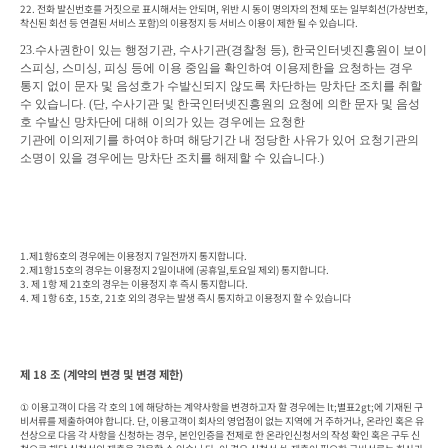
22. 전화 발신번호를 거짓으로 표시해서는 안되며, 위반 시 동이 명의자의 전체 또는 일부회선(가상번호, 
착신된 회선 등 연결된 서비스 포함)의 이용정지 등 서비스 이용이 제한 될 수 있습니다.  
23.
수사권한이 있는 행정기관
, 
수사기관
(
경찰청 등
), 
한국인터넷진흥원이 보이
스피싱
, 
스미싱
, 
피싱 등에 이용 중임을 확인하여 이용제한을 요청하는 경우

통지 없이 문자 및 음성호가 수발신되지 않도록 차단하는 망차단 조치를 취할 
수 있습니다
. (
단
, 
수사기관 및 한국인터넷진흥원의 요청에 의한 문자 및 음성
호 수발신 망차단에 대해 이의가 있는 경우에는 요청한

기관에 이의제기
를 하여야 하며 해당기간 내 정당한 사유가 있어 요청기관의 
소명이 있을 경우에는 망차단 조치를 해제할 수 있습니
다
.)
1.제1항6호의 경우에는 이용정지 7일전까지 통지합니다.

2.제1항15호의 경우는 이용정지 2일이내에 (공휴일,토요일 제외) 통지합니다.

3. 제 1항 제 21호의 경우는 이용정지 후 즉시 통지합니다.

4. 제 1항 6호, 15호, 21호 외의 경우는 발생 즉시 통지하고 이용정지 할 수 있습니다
제 18 조 (계약의 변경 및 변경 제한)
① 이용고객이 다음 각 호의 1에 해당하는 계약사항을 변경하고자 할 경우에는 lt;별표2gt;에 기재된 구
비서류를 제출하여야 합니다. 단, 이용고객이 회사의 영업점이 없는 지역에 거 주하거나, 온라인 혹은 유
선상으로 다음 각 사항을 신청하는 경우, 본인인증을 전제로 한 온라인신청서의 작성 확인 혹은 구두 신