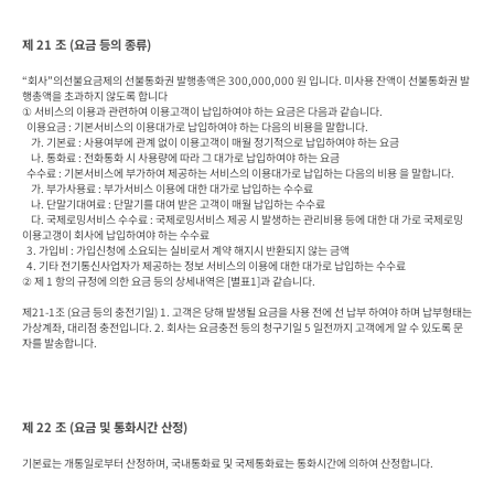
제 21 조 (요금 등의 종류)
“회사”의선불요금제의 선불통화권 발행총액은 300,000,000 원 입니다. 미사용 잔액이 선불통화권 발
행총액을 초과하지 않도록 합니다

① 서비스의 이용과 관련하여 이용고객이 납입하여야 하는 요금은 다음과 같습니다.

  이용요금 : 기본서비스의 이용대가로 납입하여야 하는 다음의 비용을 말합니다.

    가. 기본료 : 사용여부에 관계 없이 이용고객이 매월 정기적으로 납입하여야 하는 요금

    나. 통화료 : 전화통화 시 사용량에 따라 그 대가로 납입하여야 하는 요금

  수수료 : 기본서비스에 부가하여 제공하는 서비스의 이용대가로 납입하는 다음의 비용 을 말합니다.

    가. 부가사용료 : 부가서비스 이용에 대한 대가로 납입하는 수수료

    나. 단말기대여료 : 단말기를 대여 받은 고객이 매월 납입하는 수수료

    다. 국제로밍서비스 수수료 : 국제로밍서비스 제공 시 발생하는 관리비용 등에 대한 대 가로 국제로밍 
이용고갱이 회사에 납입하여야 하는 수수료

  3. 가입비 : 가입신청에 소요되는 실비로서 계약 해지시 반환되지 않는 금액

  4. 기타 전기통신사업자가 제공하는 정보 서비스의 이용에 대한 대가로 납입하는 수수료

② 제 1 항의 규정에 의한 요금 등의 상세내역은 [별표1]과 같습니다.

제21-1조 (요금 등의 충전기일) 1. 고객은 당해 발생될 요금을 사용 전에 선 납부 하여야 하며 납부형태는 
가상계좌, 대리점 충전입니다. 2. 회사는 요금충전 등의 청구기일 5 일전까지 고객에게 알 수 있도록 문
자를 발송합니다.
제 22 조 (요금 및 통화시간 산정)
기본료는 개통일로부터 산정하며, 국내통화료 및 국제통화료는 통화시간에 의하여 산정합니다.