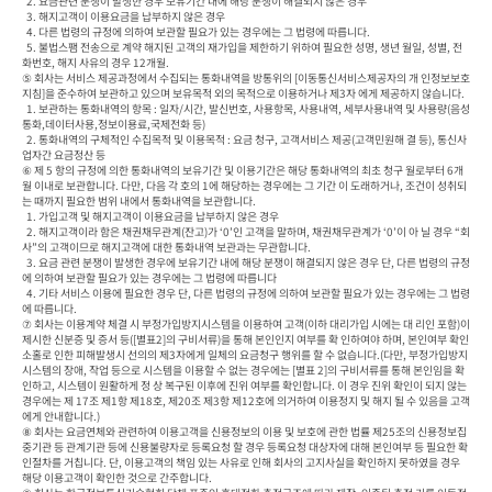
  2. 요금관련 분쟁이 발생한 경우 보유기간 내에 해당 분쟁이 해결되지 않은 경우

  3. 해지고객이 이용요금을 납부하지 않은 경우

  4. 다른 법령의 규정에 의하여 보관할 필요가 있는 경우에는 그 법령에 따릅니다.

  5. 불법스팸 전송으로 계약 해지된 고객의 재가입을 제한하기 위하여 필요한 성명, 생년 월일, 성별, 전
화번호, 해지 사유의 경우 12개월.

⑤ 회사는 서비스 제공과정에서 수집되는 통화내역을 방통위의 [이동통신서비스제공자의 개 인정보보호
지침]을 준수하여 보관하고 있으며 보유목적 외의 목적으로 이용하거나 제3자 에게 제공하지 않습니다.

  1. 보관하는 통화내역의 항목 : 일자/시간, 발신번호, 사용항목, 사용내역, 세부사용내역 및 사용량(음성
통화,데이터사용,정보이용료,국제전화 등)

  2. 통화내역의 구체적인 수집목적 및 이용목적 : 요금 청구, 고객서비스 제공(고객민원해 결 등), 통신사
업자간 요금정산 등

⑥ 제 5 항의 규정에 의한 통화내역의 보유기간 및 이용기간은 해당 통화내역의 최초 청구 월로부터 6개
월 이내로 보관합니다. 다만, 다음 각 호의 1에 해당하는 경우에는 그 기간 이 도래하거나, 조건이 성취되
는 때까지 필요한 범위 내에서 통화내역을 보관합니다.

  1. 가입고객 및 해지고객이 이용요금을 납부하지 않은 경우

  2. 해지고객이라 함은 채권채무관계(잔고)가 ‘0’인 고객을 말하며, 채권채무관계가 ‘0’이 아 닐 경우 “회
사”의 고객이므로 해지고객에 대한 통화내역 보관과는 무관합니다.

  3. 요금 관련 분쟁이 발생한 경우에 보유기간 내에 해당 분쟁이 해결되지 않은 경우 단, 다른 법령의 규정
에 의하여 보관할 필요가 있는 경우에는 그 법령에 따릅니다

  4. 기타 서비스 이용에 필요한 경우 단, 다른 법령의 규정에 의하여 보관할 필요가 있는 경우에는 그 법령
에 따릅니다.

⑦ 회사는 이용계약 체결 시 부정가입방지시스템을 이용하여 고객(이하 대리가입 시에는 대 리인 포함)이 
제시한 신분증 및 증서 등([별표2]의 구비서류)을 통해 본인인지 여부를 확 인하여야 하며, 본인여부 확인
소홀로 인한 피해발생시 선의의 제3자에게 일체의 요금청구 행위를 할 수 없습니다.(다만, 부정가입방지
시스템의 장애, 작업 등으로 시스템을 이용할 수 없는 경우에는 [별표 2]의 구비서류를 통해 본인임을 확
인하고, 시스템이 원활하게 정 상 복구된 이후에 진위 여부를 확인합니다. 이 경우 진위 확인이 되지 않는 
경우에는 제 17조 제1항 제18호, 제20조 제3항 제12호에 의거하여 이용정지 및 해지 될 수 있음을 고객
에게 안내합니다.)

⑧ 회사는 요금연체와 관련하여 이용고객을 신용정보의 이용 및 보호에 관한 법률 제25조의 신용정보집
중기관 등 관계기관 등에 신용불량자로 등록요청 할 경우 등록요청 대상자에 대해 본인여부 등 필요한 확
인절차를 거칩니다. 단, 이용고객의 책임 있는 사유로 인해 회사의 고지사실을 확인하지 못하였을 경우 
해당 이용고객이 확인한 것으로 간주합니다.
