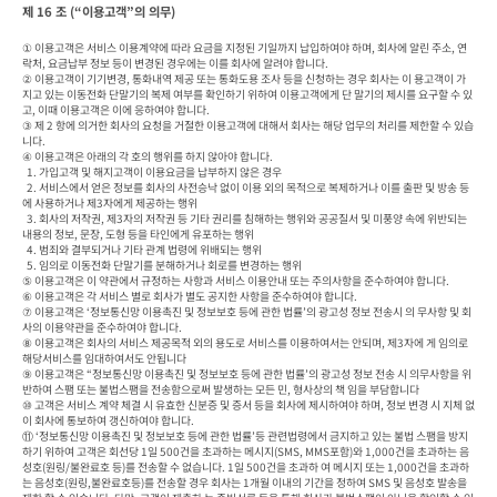
제 16 조 (“이용고객”의 의무)
① 이용고객은 서비스 이용계약에 따라 요금을 지정된 기일까지 납입하여야 하며, 회사에 알린 주소, 연
락처, 요금납부 정보 등이 변경된 경우에는 이를 회사에 알려야 합니다.

② 이용고객이 기기변경, 통화내역 제공 또는 통화도용 조사 등을 신청하는 경우 회사는 이 용고객이 가
지고 있는 이동전화 단말기의 복제 여부를 확인하기 위하여 이용고객에게 단 말기의 제시를 요구할 수 있
고, 이때 이용고객은 이에 응하여야 합니다.

③ 제 2 항에 의거한 회사의 요청을 거절한 이용고객에 대해서 회사는 해당 업무의 처리를 제한할 수 있습
니다.

④ 이용고객은 아래의 각 호의 행위를 하지 않아야 합니다.

  1. 가입고객 및 해지고객이 이용요금을 납부하지 않은 경우

  2. 서비스에서 얻은 정보를 회사의 사전승낙 없이 이용 외의 목적으로 복제하거나 이를 출판 및 방송 등
에 사용하거나 제3자에게 제공하는 행위

  3. 회사의 저작권, 제3자의 저작권 등 기타 권리를 침해하는 행위와 공공질서 및 미풍양 속에 위반되는 
내용의 정보, 문장, 도형 등을 타인에게 유포하는 행위

  4. 범죄와 결부되거나 기타 관계 법령에 위배되는 행위

  5. 임의로 이동전화 단말기를 분해하거나 회로를 변경하는 행위

⑤ 이용고객은 이 약관에서 규정하는 사항과 서비스 이용안내 또는 주의사항을 준수하여야 합니다.

⑥ 이용고객은 각 서비스 별로 회사가 별도 공지한 사항을 준수하여야 합니다.

⑦ 이용고객은 ‘정보통신망 이용촉진 및 정보보호 등에 관한 법률’의 광고성 정보 전송시 의 무사항 및 회
사의 이용약관을 준수하여야 합니다.

⑧ 이용고객은 회사의 서비스 제공목적 외의 용도로 서비스를 이용하여서는 안되며, 제3자에 게 임의로 
해당서비스를 임대하여서도 안됩니다

⑨ 이용고객은 “정보통신망 이용촉진 및 정보보호 등에 관한 법률’의 광고성 정보 전송 시 의무사항을 위
반하여 스팸 또는 불법스팸을 전송함으로써 발생하는 모든 민, 형사상의 책 임을 부담합니다

⑩ 고객은 서비스 계약 체결 시 유효한 신분증 및 증서 등을 회사에 제시하여야 하며, 정보 변경 시 지체 없
이 회사에 통보하여 갱신하여야 합니다.

⑪ ‘정보통신망 이용촉진 및 정보보호 등에 관한 법률’등 관련법령에서 금지하고 있는 불법 스팸을 방지
하기 위하여 고객은 회선당 1일 500건을 초과하는 메시지(SMS, MMS포함)와 1,000건을 초과하는 음
성호(원링/불완료호 등)를 전송할 수 없습니다. 1일 500건을 초과하 여 메시지 또는 1,000건을 초과하
는 음성호(원링,불완료호등)를 전송할 경우 회사는 1개월 이내의 기간을 정하여 SMS 및 음성호 발송을 