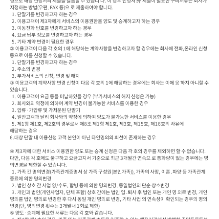
청으로 해당 신청서의 제출을 갈음할 수 있습니 다. 이 경우 신청서 外 제출이 필요한 구비서류는 회사가 
지정하는 방법(우편, FAX 등)으 로 제출하여야 합니다.

  1. 단말기를 변경하고자 하는 경우

  2. 이용고객이 제3자에게 서비스의 이용권한을 양도 및 승계하고자 하는 경우

  3. 이동전화 번호를 변경하고자 하는 경우

  4. 요금 납부 정보를 변경하고자 하는 경우

  5. 기타 계약 변경이 필요한 경우

② 이용고객이 다음 각 호의 1에 해당하는 계약사항을 변경하고자 할 경우에는 회사에 전화,온라인 신청 
등으로 이를 신청할 수 있습니다.

  1. 단말기를 변경하고자 하는 경우

  2. 주소의 변경

  3. 부가서비스의 신청, 변경 및 해지

③ 이용고객의 계약사항 변경 신청이 다음 각 호의 1에 해당하는 경우에는 회사는 이에 응 하지 아니할 수 
있습니다.

  1. 이용고객이 요금 등을 미납하였을 경우 (부가서비스의 해지 신청은 가능)

  2. 회사와의 약정에 의하여 계약 변경이 불가능한 서비스를 이용한 경우

  3. 압류·가압류 및 가처분된 단말기

  4. 일반고객과 달리 회사와의 약정에 의하여 양도가 불가능한 서비스를 이용한 경우

  5. 제1항 제1호, 제2호의 경우로서 제8조 제1항 제1호, 제3호, 제15호, 제16호의 사유에

해당하는 경우

6.대상 단말 내 이용신청 고객 본인이 아닌 타인명의의 회선이 존재하는 경우

④ 제3자에 대한 서비스 이용권한 양도 또는 승계 신청은 다음 각 호의 경우를 제외하면 할 수 없습니다. 
다만, 다음 각 호에도 불구하고 요금고지서 기준으로 최근 3개월간 연속으 로 통화량이 없는 경우에는 명
의변경을 제한할 수 있습니다.

  1. 가족 간 명의변경(가족관계증명서 상 가족 구성원(본인가족)), 가족의 사망, 이혼․파양 등 가족관계 
종료에 의한 명의변경

  2. 법인 상호 간 사업 양/수도, 합병 등에 의한 명의변경, 동일법인의 단순 상호변경

  3. 개인과 법인(개인사업자, 단체 포함) 상호 간에는 법인 입․퇴사 후 법인 또는 개인 명 의로 변경, 개인 
명의를 법인 명의로 변경한 후 다시 동일 개인 명의로 변경, 기타 사업 의 연속성이 확인되는 경우의 명의
변경(단, 명의변경 횟수는 3개월내 1회로 제한)

⑤ 양도·승계에 필요한 서류는 다음 각 호와 같습니다.
