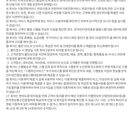
⑨ 회사는 한국정보통신기술협회 단체 표준인 휴대전화 충전구조에 따라 제작, 인증된 충전 기를 이동전
화 단말기와 각각 개별 포장하여 판매합니다.

⑩ 회사는 이동전화서비스 번호이동과 관련하여 이동전화서비스 번호이동성 시행 등에 관한 고시 등을 
준수합니다. 또한, 회사는 다른 사업자로 번호를 이동하고자 하는 고객에 대한 업무처리를 특별한 사유 
없이 지연하지 않습니다.

⑪ 회사는 서비스 제공목적에 맞는 서비스 이용여부를 확인하기 위하여 상시적으로 모니터 링을 실시할 
수 있습니다.

⑫ 회사는 고객이 불법 스팸을 전송한 사실을 확인한 경우, 한국인터넷진흥원 불법스팸 대응 센터에 관련
자료를 첨부하여 신고할 수 있습니다.

⑬ 회사는 사업 휴폐업, 요금상품·부가서비스 등 서비스제공 중단이 될 경우 30일전까지 홈 페이지 등을 
통하여 고지를 해야 합니다

⑭ 회사는 불만 VOC의 신속하고, 확실한 처리 및 선제관리를 통해 고객불만을 최소화해야 합니다

  1. 불만접수 시 영업일 기준 최대 5일까지 처리를 원칙으로 합니다

  2. 고객관점의 불만요인을 사전에 점검하며 가입과정, 배송, 정책, 불친절, 통화품질 등 서 비스 전반에
서 발생된 불만에 대해 관리합니다

  3. 고객접수, 내부검토, 처리완료, 사후관리의 순으로 고객불만 처리를 진행합니다

⑮ 회사는 스팸발송자 적발, 스팸 감축 등의 목적으로 스팸문자 수신피해 최소화하기 위해 자동으로 스팸
을 차단해 주는 “스팸차단서비스” 부가서비스를 통해 차단된 문자의 내용, 스팸발송 사업자 정보를 한국
인터넷진흥원 불법스팸대응센터에 제공할 수 있습니다.

⑯ 회사는 이용계약 체결 시 실제 사용자와 서비스 이용계약을 체결하여야 하고, 미성년자 등 실제 사용
자가 서비스 이용계약을 체결할 수 없는 경우에는 법정대리인 및 위임장 등 제출서류를 철저히 확인하여 
가입절차를 진행하여야 하며 신규가입을 신청한 이용자에게 이미 개통된 회선을 명의 변경하여 판매하
지 않습니다.

17.회사는 명의도용 방지등을 위해 고객의 동의를 받아 해당 이용자의 식별정보와 단말정보(IMEI등)를 
한국정보통신진흥협회에 제공하여 단말 내 명의일치 여부를 확인할 수 있습니다. 다만, 고객이 회사의 요
청을 거절하여 일치 여부를 확인할 수 없거나, 명의가 일치하지 않는 경우 제 14조 제 1항 제21호 또는 
제 16조 제 5항 제 14호에 따라 조치합니다.