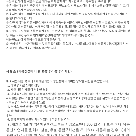
사유로 인하여 통보할 수 없을 때에는 회사 홈페이지 게시함으로 써 통보한 것으로 봅니다.

④ 회사는 제 2 항의 규정에 의해 이용고객의 번호변경 시 번호변경안내 서비스를 변경된 날로부터 그 다
음달 말일까지 무료로 제공합니다.

⑤ 회사는 이용고객이 번호를 변경하거나 타사로 가입 전환하는 경우 당사자에게 번호변경 안내서비스
를 안내하여야 합니다.

⑥ 신규 가입자는 다른 이동전화회사에서 사용하던 이동전화번호 이동을 신청할 수 있으며, 회사는 가입
자가 신청한 이동전화번호가 부여될 수 있도록 신청서를 접수한 즉시 필요한 조치를 취하여야 합니다.

⑦ 이용자의 요청에 의한 번호변경은 1회선당 월 1회 이내로 제한합니다. 다만, 단말기 분실 로 확인된 경
우 또는 스토킹 등으로 인해 번호변경이 불가피하다고 회사가 인정한 경우

에는 번호변경 제한회수에 포함하지 않습니다.

⑧ 부여 받은 번호가 판매되는 것으로 확인되는 등 실제 번호사용 의사가 없는 이용자(계약 자)에게 번호
가 제공된 경우 번호가 회수될 수 있습니다.
제 8 조 (이용신청에 대한 불승낙과 승낙의 제한)
① 회사는 다음 각 호의 1에 해당하는 이용신청에 대하여는 승낙을 제한할 수 있습니다.

  1. 타인 명의로 신청한 경우

  2. 제출서류의 내용이 허위인 경우

  3. 가입 통신사를 불문하고 불법스팸 발송 등으로 이용정지 또는 계약 해지된 시점으로부 터 1년이 경과
하지 않은 경우. (*불법스팸 : 정보통신망 이용촉진 및 정보보호 등에 관한 법률을 위반하여 전송 또는 게
시되는 영리 목적의 광고성 정보)

  4. 서비스 개설 본래의 목적을 위반하여 대포폰을 매개 또는 개통, 이용한 사실이 있거나 처벌받은 경우

  5. 타인의 명의를 도용한 사실이 있거나 처벌받은 경우 또는 명의도용을 상습 허위 신고 한 사실이 있는 
경우

  6. 불법 복제와 관련된 사실이 있거나 처벌 받은 경우

 7. 개인명의로 계약을 체결하려고 하는 시점으로부터 
180 
일 이내 모든 국내 이동
통신사업자를 합쳐서 선불
, 
후불 통합 
3
회선을 초과하여 개통하는 경우 
- (
예외
사항
)
계약 상대방이 직접 회사가 지정한 지점 방문을 통한 본인확인으로 계 약