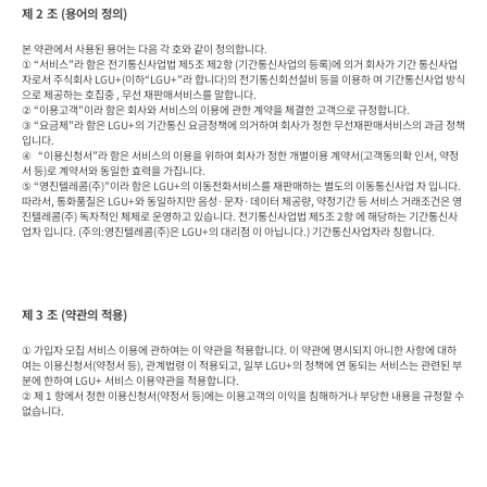
제 2 조 (용어의 정의)
본 약관에서 사용된 용어는 다음 각 호와 같이 정의합니다.

① “서비스”라 함은 전기통신사업법 제5조 제2항 (기간통신사업의 등록)에 의거 회사가 기간 통신사업
자로서 주식회사 LGU+(이하“LGU+”라 합니다)의 전기통신회선설비 등을 이용하 여 기간통신사업 방식
으로 제공하는 호집중 , 무선 재판매서비스를 말합니다.

② “이용고객”이라 함은 회사와 서비스의 이용에 관한 계약을 체결한 고객으로 규정합니다.

③ “요금제”라 함은 LGU+의 기간통신 요금정책에 의거하여 회사가 정한 무선재판매서비스의 과금 정책
입니다.

④   “이용신청서”라 함은 서비스의 이용을 위하여 회사가 정한 개별이용 계약서(고객동의확 인서, 약정
서 등)로 계약서와 동일한 효력을 가집니다.

⑤ “영진텔레콤(주)”이라 함은 LGU+의 이동전화서비스를 재판매하는 별도의 이동통신사업 자 입니다. 
따라서, 통화품질은 LGU+와 동일하지만 음성·문자·데이터 제공량, 약정기간 등 서비스 거래조건은 영
진텔레콤(주) 독자적인 체제로 운영하고 있습니다. 전기통신사업법 제5조 2항 에 해당하는 기간통신사
업자 입니다. (주의:영진텔레콤(주)은 LGU+의 대리점 이 아닙니다.) 기간통신사업자라 칭합니다.
제 3 조 (약관의 적용)
① 가입자 모집 서비스 이용에 관하여는 이 약관을 적용합니다. 이 약관에 명시되지 아니한 사항에 대하
여는 이용신청서(약정서 등), 관계법령 이 적용되고, 일부 LGU+의 정책에 연 동되는 서비스는 관련된 부
분에 한하여 LGU+ 서비스 이용약관을 적용합니다.

② 제 1 항에서 정한 이용신청서(약정서 등)에는 이용고객의 이익을 침해하거나 부당한 내용을 규정할 수 
없습니다.