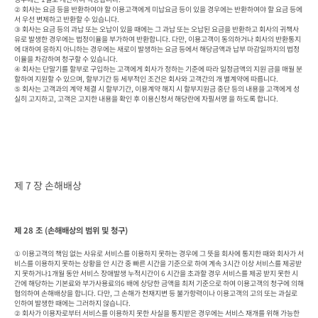
② 회사는 요금 등을 반환하여야 할 이용고객에게 미납요금 등이 있을 경우에는 반환하여야 할 요금 등에
서 우선 변제하고 반환할 수 있습니다.

③ 회사는 요금 등의 과납 또는 오납이 있을 때에는 그 과납 또는 오납된 요금을 반환하고 회사의 귀책사
유로 발생한 경우에는 법정이율을 부가하여 반환합니다. 다만, 이용고객이 동의하거나 회사의 반환통지
에 대하여 응하지 아니하는 경우에는 새로이 발생하는 요금 등에서 해당금액과 납부 마감일까지의 법정
이율을 차감하여 청구할 수 있습니다.

④ 회사는 단말기를 할부로 구입하는 고객에게 회사가 정하는 기준에 따라 일정금액의 지원 금을 매월 분
할하여 지원할 수 있으며, 할부기간 등 세부적인 조건은 회사와 고객간의 개 별계약에 따릅니다.

⑤ 회사는 고객과의 계약 체결 시 할부기간, 이용계약 해지 시 할부지원금 중단 등의 내용을 고객에게 성
실히 고지하고, 고객은 고지한 내용을 확인 후 이용신청서 해당란에 자필서명 을 하도록 합니다.
제 7 장 손해배상
제 28 조 (손해배상의 범위 및 청구)
① 이용고객의 책임 없는 사유로 서비스를 이용하지 못하는 경우에 그 뜻을 회사에 통지한 때와 회사가 서
비스를 이용하지 못하는 상황을 안 시간 중 빠른 시간을 기준으로 하여 계속 3시간 이상 서비스를 제공받
지 못하거나1개월 동안 서비스 장애발생 누적시간이 6 시간을 초과할 경우 서비스를 제공 받지 못한 시
간에 해당하는 기본료와 부가사용료의6 배에 상당한 금액을 최저 기준으로 하여 이용고객의 청구에 의해 
협의하여 손해배상을 합니다. 다만, 그 손해가 천재지변 등 불가항력이나 이용고객의 고의 또는 과실로 
인하여 발생한 때에는 그러하지 않습니다.

② 회사가 이용자로부터 서비스를 이용하지 못한 사실을 통지받은 경우에는 서비스 재개를 위해 가능한 