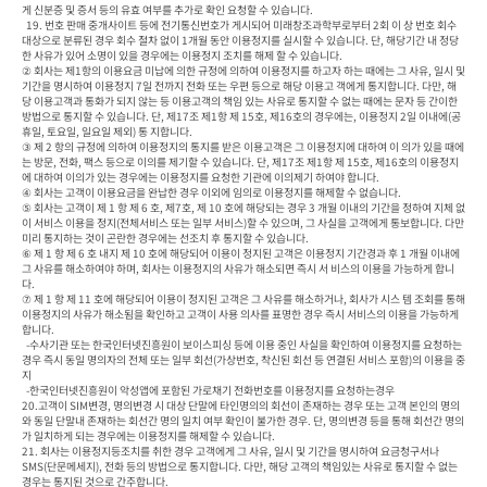
게 신분증 및 증서 등의 유효 여부를 추가로 확인 요청할 수 있습니다.

  19. 번호 판매 중개사이트 등에 전기통신번호가 게시되어 미래창조과학부로부터 2회 이 상 번호 회수 
대상으로 분류된 경우 회수 절차 없이 1개월 동안 이용정지를 실시할 수 있습니다. 단, 해당기간 내 정당
한 사유가 있어 소명이 있을 경우에는 이용정지 조치를 해제 할 수 있습니다.

② 회사는 제1항의 이용요금 미납에 의한 규정에 의하여 이용정지를 하고자 하는 때에는 그 사유, 일시 및 
기간을 명시하여 이용정지 7일 전까지 전화 또는 우편 등으로 해당 이용고 객에게 통지합니다. 다만, 해
당 이용고객과 통화가 되지 않는 등 이용고객의 책임 있는 사유로 통지할 수 없는 때에는 문자 등 간이한 
방법으로 통지할 수 있습니다. 단, 제17조 제1항 제 15호, 제16호의 경우에는, 이용정지 2일 이내에(공
휴일, 토요일, 일요일 제외) 통 지합니다.

③ 제 2 항의 규정에 의하여 이용정지의 통지를 받은 이용고객은 그 이용정지에 대하여 이 의가 있을 때에
는 방문, 전화, 팩스 등으로 이의를 제기할 수 있습니다. 단, 제17조 제1항 제 15호, 제16호의 이용정지
에 대하여 이의가 있는 경우에는 이용정지를 요청한 기관에 이의제기 하여야 합니다.

④ 회사는 고객이 이용요금을 완납한 경우 이외에 임의로 이용정지를 해제할 수 없습니다.

⑤ 회사는 고객이 제 1 항 제 6 호, 제7호, 제 10 호에 해당되는 경우 3 개월 이내의 기간을 정하여 지체 없
이 서비스 이용을 정지(전체서비스 또는 일부 서비스)할 수 있으며, 그 사실을 고객에게 통보합니다. 다만 
미리 통지하는 것이 곤란한 경우에는 선조치 후 통지할 수 있습니다.

⑥ 제 1 항 제 6 호 내지 제 10 호에 해당되어 이용이 정지된 고객은 이용정지 기간경과 후 1 개월 이내에 
그 사유를 해소하여야 하며, 회사는 이용정지의 사유가 해소되면 즉시 서 비스의 이용을 가능하게 합니
다.

⑦ 제 1 항 제 11 호에 해당되어 이용이 정지된 고객은 그 사유를 해소하거나, 회사가 시스 템 조회를 통해 
이용정지의 사유가 해소됨을 확인하고 고객이 사용 의사를 표명한 경우 즉시 서비스의 이용을 가능하게 
합니다.

  -수사기관 또는 한국인터넷진흥원이 보이스피싱 등에 이용 중인 사실을 확인하여 이용정지를 요청하는
경우 즉시 동일 명의자의 전체 또는 일부 회선(가상번호, 착신된 회선 등 연결된 서비스 포함)의 이용을 중
지

  -한국인터넷진흥원이 악성앱에 포함된 가로채기 전화번호를 이용정지를 요청하는경우

20.고객이 SIM변경, 명의변경 시 대상 단말에 타인명의의 회선이 존재하는 경우 또는 고객 본인의 명의
와 동일 단말내 존재하는 회선간 명의 일치 여부 확인이 불가한 경우. 단, 명의변경 등을 통해 회선간 명의
가 일치하게 되는 경우에는 이용정지를 해제할 수 있습니다.

21. 회사는 이용정지등조치를 취한 경우 고객에게 그 사유, 일시 및 기간을 명시하여 요금청구서나 
SMS(단문메세지), 전화 등의 방법으로 통지합니다. 다만, 해당 고객의 책임있는 사유로 통지할 수 없는 
경우는 통지된 것으로 간주합니다.
