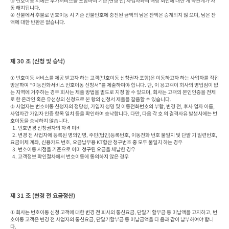
③ 번호이동 시에는 부가서비스를 포함하여 기존(변경 전) 사업자와의 해당 회선에 대한 계 약관계가 자
동 해지됩니다.

④ 선불에서 후불로 번호이동 시 기존 선불번호에 충전된 금액의 남은 잔액은 승계되지 않 으며, 남은 잔
액에 대한 반환은 없습니다.
제 30 조 (신청 및 승낙)
① 번호이동 서비스를 제공 받고자 하는 고객(번호이동 신청권자 포함)은 이동하고자 하는 사업자를 직접 
방문하여 “이동전화서비스 번호이동 신청서”를 제출하여야 합니다. 단, 이 용고객이 회사의 영업점이 없
는 지역에 거주하는 경우 회사는 제출 방법을 별도로 지정 할 수 있으며, 회사는 고객의 본인인증을 전제
로 한 온라인 혹은 유선상의 신청으로 본 항의 신청서 제출을 갈음할 수 있습니다.

② 사업자는 번호이동 신청자의 정당성, 가입자 성명 및 이동전화번호의 부합, 변경 전, 후사 업자 이름, 
사업자간 가입자 인증 항목 일치 등을 확인하여 승낙합니다. 다만, 다음 각 호 의 결격사유 발생시에는 번
호이동을 승낙하지 않습니다.

  1. 번호변경 신청권자의 자격 미비

  2. 변경 전 사업자에 등록된 명의인명, 주민(법인)등록번호, 이동전화 번호 불일치 및 단말 기 일련번호, 
요금이체 계좌, 신용카드 번호, 요금납부용 KT합산 청구번호 중 모두 불일치 하는 경우

  3. 번호이동 시점을 기준으로 이미 청구된 요금을 체납한 경우

  4. 고객정보 확인절차에서 번호이동에 동의하지 않은 경우
제 31 조 (변경 전 요금정산)
① 회사는 번호이동 신청 고객에 대한 변경 전 회사의 통신요금, 단말기 할부금 등 미납액을 고지하고, 번
호이동 고객은 변경 전 사업자의 통신요금, 단말기할부금 등 미납금액을 다 음과 같이 납부하여야 합니
다.
