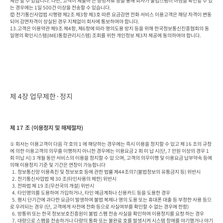
제한 할 수 있습니다. 다만, 고객이 제출하 는 증빙서류 등을 통해 회사가 불법스팸이 아님을 확인할 수 있
는 경우에는 1일 500건 이상을 전송할 수 있습니다.

⑫ 전기통신사업법 시행령 제2조 제3항 제3호 따른 요금감면 전화 서비스 이용고객은 해당 자격이 변동
되어 감면자격이 상실된 경우 지체없이 회사에 통보하여야 합니다.

13.고객은 이용약관 제9조 제4항, 제6항에 따라 명의도용 방지 등을 위해 한국정보통신진흥협회의 동
일명의 확인시스템(IMEI통합관리시스템) 조회를 위한 개인정보 제3자 제공에 동의하여야 합니다.
제 4장 업무제한·정지
제 17 조 (이용정지 및 해제절차)
① 회사는 이용고객이 다음 각 호의 1 에 해당하는 경우에는 즉시 이용을 정지할 수 있고 제 16 조의 규정
에 의한 이용고객의 의무를 이행하지 아니한 경우에는 이용요금 2 회 미 납 시(단, 7 만원 이상의 경우 1 
회 미납 시) 3 개월 동안 서비스의 이용을 정지할 수 있 으며, 고객의 의무이행 및 이용요금 납부약속 등에 
의해 이용정지 기준 및 기간은 연장이 가능합니다

  1. 정보통신망 이용촉진 및 정보보호 등에 관한 법률 제44조의7(불법정보의 유통금지 등) 위반시

  2. 전기통신사업법 제 30 조(타인사용의 제한) 위반시

  3. 전파법 제 19 조(무선국의 개설) 위반시

  4. 타인명의를 도용하여 가입하거나, 타인 예금계좌나 신용카드 등을 도용한 경우

  5. 평시 단기간에 과다한 요금이 발생하여 불법 복제나 명의 도용 또는 휴대폰 대출 등 부정한 사용 등으
로 우려되는 경우 (단, 고객에게 사전에 전화 등으로 사실여부를 확인할 수 없는 경우에 한함)

  6. 방통위 또는 한국 정보보호진흥원이 불법 스팸 전송 사실을 확인하여 이용정지를 요청 하는 경우

  7. 대량으로 스팸을 전송하거나 다량의 통화 또는 불완료 호를 발생시켜 시스템 장애를 야기했거나 야기