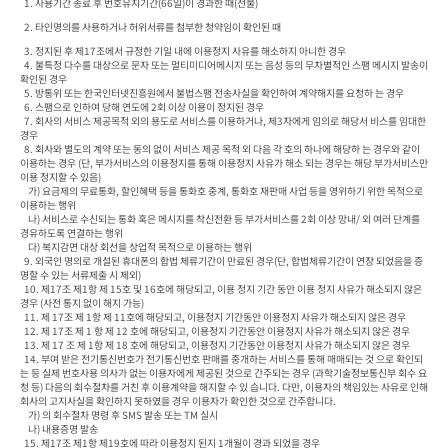
  1. 사용기간 종료 후 번호유지기간(66일)이 경과한 때(선불) 
  2. 타인명의를 사용하거나 허위서류를 첨부한 청약임이 확인된 때
  3. 정지된 후 제17조에서 규정한 기일 내에 이용정지 사유를 해소하지 아니한 경우

  4. 불특정 다수를 대상으로 문자 또는 멀티미디어메시지 또는 음성 등의 무차별적인 스팸 메시지 발송이 
확인된 경우

  5. 방통위 또는 한국인터넷진흥원에서 불법스팸 전송사실을 확인하여 계약해지를 요청하 는 경우

  6. 스팸으로 인하여 당해 연도에 2회 이상 이용이 정지된 경우

  7. 회사의 서비스 제공목적 외의 용도로 서비스를 이용하거나, 제3자에게 임의로 해당서 비스를 임대한 
경우

  8. 회사와 별도의 계약 또는 동의 없이 서비스 제공 목적 외 다음 각 호의 하나에 해당하 는 경우와 같이 
이용하는 경우 (단, 부가서비스의 이용정지를 통해 이용정지 사유가 해소 되는 경우는 해당 부가서비스만 
이용 정지할 수 있음)

    가) 요금제의 무료통화, 할인혜택 등을 통화호 중계, 통화호 재판매 사업 등을 영위하기 위한 목적으로 
이용하는 행위

    나) 서비스로 수신되는 통화 혹은 메시지를 착신전환 등 부가서비스를 2회 이상 망내/ 외 여러 단계를 
경유하도록 연결하는 행위

    다) 복지감면 대상 회선을 상업적 목적으로 이용하는 행위

  9. 외국인 명의로 개설된 휴대폰의 합법 체류기간이 만료된 경우(단, 합법체류기간이 연장 되었음을 증
명할 수 있는 서류제출 시 제외)

  10. 제17조 제1항 제 15호 및 16호에 해당되고, 이용 정지 기간 동안 이용 정지 사유가 해소되지 않은 
경우 (사전 통지 없이 해지 가능)

  11. 제 17조 제 1항 제 11호에 해당되고, 이용정지 기간동안 이용정지 사유가 해소되지 않은 경우

  12. 제 17조 제 1 항 제 12 호에 해당되고, 이용정지 기간동안 이용정지 사유가 해소되지 않은 경우

  13. 제 17 조 제 1항 제 18 호에 해당되고, 이용정지 기간동안 이용정지 사유가 해소되지 않은 경우

  14. 부여 받은 전기통신번호가 전기통신번호 판매를 중개하는 서비스를 통해 매매되는 것 으로 확인되
는 등 실제 번호사용 의사가 없는 이용자에게 제공된 것으로 간주되는 경우 (과학기술정보통신부 회수 요
청 등) 다음의 회수절차를 거친 후 이용계약을 해지할 수 있 습니다. 다만, 이용자의 책임있는 사유로 인해 
회사의 고지사실을 확인하지 못하였을 경우 이용자가 확인한 것으로 간주합니다.

    가) 의 회수절차 명령 후 SMS 발송 또는 TM 실시

    나) 내용증명 발송

  15. 제17조 제1항 제19호에 따라 이용정지 된지 1개월이 경과 되었을 경우
