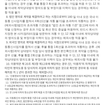
을 신청하는 경우 선불
, 
후불 통합 
3 
회선을 초과하는 가입을 허용 
※ 
단
, 12 
개
월 이내에 계약상대방의 명의도용 및 부정이용 이력이 있는 경우에는 예외사
항 적용 불가
  8. 법인 명의로 계약을 체결하려고 하는 시점으로부터 
180 
일 이내 모든 국내 이
동통 신사업자를 합쳐서 
4
회선
(
선불 개통 불가
)
을 초과하여 개통하는 경우 
- 
(
예외사항
)
법인의 초과개통 기준
(
별표 
“
법인 초과 개통 기준
” 
참고
)
에 따라 계
약을 신청하는 경우 초과 가입 및 회선 한도 증설을 허용하며
, 
반드시 회사가 
지정한 본 사
/
지점
/
대리점을 방문하여 개통 
※ 
단
, 12 
개월 이내에 계약상대방
의 명의도용 및 부정이용 이력이 있는 경우에는 예외사항 적용 불가
  9. 외국인 명의로 계약을 체결하려고 하는 시점으로부터 
180
일 이내 모든 국내 이
동통신사업자를 합쳐서 선불
, 
후불 통합 
1
회선을 초과하여 개통하는 경후 
–
(
예
외사항
)
계약 상대방이 직접 당사 방문을 통한 본인확인으로 계약을 신청하는 
경우 선불
, 
후불 통합 
2
회선을 초과하는 가입을 허용 
※ 
단
, 12 
개월 이내에 계
약상대방의 명의도용 및 부정이용 이력이 있는 경우에는 예외사항 적용 불가
  10. 이용약관 제 20조 제3항 제12호에 해당하는 경우 (단, ‘이용자’의 자격상실이 
타인의 명의도용 등 당사자의 과실에 의하지 않은 것으로 확인된 경우와 동 사유로 
해지된 지 1 년이 경과한 자는 제외합니다)
  11. ‘신용정보의 이용 및 보호에 관한 법률제 25조’ 제2조에 따른 신용정보회사 등이 제공하는 채 무불
이행 정보 또는 금융질서 문란정보에 등록되어 있는 개인의 명의로 개통하는 경우

  12. ‘신용정보의 이용 및 보호에 관한 법률’ 제2조에 따른 신용정보회사 등이 제공하는 신 용평가가 
7~8등급에 해당하는 개인의 명의로 2회선을 초과하거나 신용평가가 9~10등급 에 해당하는 개인의 명
의로 개통하는 경우

  13. 만 19세 이하의 청소년과 계약 체결 시 전기통신사업법 제32조 제7항에 따른 청소년 
  14. 이동통신사 사업자 통합 기준으로 180일 이내에 가입된 총회선수가 개인명의의 경우는 3회선, 외
국인 명의는 1회선, 법인명의는 4회선을 각각 초과하는 경우
  15. 본인 여부 확인을 위하여 안면인증 시스템으로 고객의 얼굴과 신분증 얼굴 사진을 비교한 결과 상호 