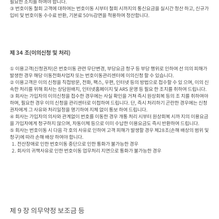
필요한 조치를 하여야 합니다.

③ 번호이동 철회 고객에 대하여는 번호이동 시부터 철회 시까지의 통신요금을 실시간 정산 하고, 신규가
입비 및 번호이동 수수료 반환, 기본료 50%감면을 적용하여 정산합니다.
제 34 조(이의신청 및 처리)
① 이용고객(신청권자)은 번호이동 관련 무단변경, 부당요금 청구 등 부당 행위로 인하여 선 의의 피해가 
발생한 경우 해당 이동전화사업자 또는 번호이동관리센터에 이의신청 할 수 있습니다.

② 이용고객은 이의 신청을 직접방문, 전화, 팩스, 우편, 인터넷 등의 방법으로 접수할 수 있 으며, 이의 신
속한 처리를 위해 회사는 상담원배치, 인터넷홈페이지 및 ARS 운영 등 필요 한 조치를 취하여 드립니다.

③ 회사는 가입자의 이의신청을 접수한 경우에는 사실 확인을 거쳐 즉시 원상회복 등의 조 치를 취하여야 
하며, 필요한 경우 이의 신청을 관리센터로 이첩하여 드립니다. 단, 즉시 처리하기 곤란한 경우에는 신청
권자에게 그 사유와 처리일정을 명기하여 지체 없이 통보 하여 드립니다.

④ 회사는 가입자의 의사와 관계없이 번호를 이동한 경우 개통 처리 시부터 원상회복 시까 지의 이용요금
을 가입자에게 청구하지 않으며, 자동이체 등으로 이미 수납한 이용요금도 즉시 반환하여 드립니다.

⑤ 회사는 번호이동 시 다음 각 호의 사유로 인하여 고객 피해가 발생할 경우 제28조(손해 배상의 범위 및 
청구)에 따라 손해 배상 하여야 합니다.

  1. 전산장애로 인한 번호이동 중단으로 인한 통화가 불가능한 경우

  2. 회사의 귀책사유로 인한 번호이동 업무처리 지연으로 통화가 불가능한 경우
제 9 장 의무약정 보조금 등