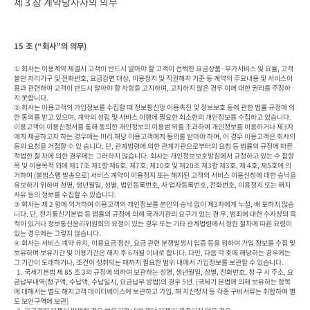
제 3 장 계약당사자의 의무
15 조 (“회사”의 의무)
① 회사는 이용계약 체결시 고객이 반드시 알아야 할 고객이 선택한 요금상품·부가서비스 및 요율, 고객
불만 처리기구 및 전화번호, 요금감면 대상, 이용정지 및 직권해지 기준 등 계약의 주요내용 및 서비스이
용과 관련하여 고객이 반드시 알아야 할 사항을 고지하며, 고지하지 않은 경우 이에 대한 권리를 주장하
지 못합니다.

② 회사는 이용고객의 가입정보를 수집할 때 정보통신망 이용촉진 및 정보보호 등에 관한 법률 규정에 의
한 동의를 받고 있으며, 계약의 성립 및 서비스 이행에 필요한 최소한의 개인정보를 수집하고 있습니다. 
이용고객이 이용신청서를 통해 동의한 개인정보의 이용범 위를 초과하여 개인정보를 이용하거나 제3자
에게 제공하고자 하는 경우에는 미리 해당 이용고객에게 동의를 받아야 하며, 이 경우 이용고객은 회사의 
동의 요청을 거절할 수 있 습니다. 단, 관계법령에 의한 관계기관으로부터의 요청 등 법률의 규정에 따른 
적법한 절 차에 의한 경우에는 그러하지 않습니다. 회사는 개인정보보호방침에서 규정하고 있는 수 집항
목 및 이용목적 외에 제17조 제1항 제6호, 제7호, 제10호 및 제20조 제3항 제3호, 제 4호, 제5호에 의
거하여 (불법스팸 발송으로) 서비스 계약이 이용정지 또는 해지된 고객의 서비스 이용신청에 대한 승낙을 
유보하기 위하여 성명, 생년월일, 성별, 법인등록번호, 사 업자등록번호, 전화번호, 이용정지 또는 해지 
사유 등의 정보를 수집할 수 있습니다.

③ 회사는 제 2 항에 의거하여 이용고객의 개인정보를 본인의 승낙 없이 제3자에게 누설, 배 포하지 않습
니다. 단, 전기통신기본법 등 법률의 규정에 의해 국가기관의 요구가 있는 경 우, 범죄에 대한 수사상의 목
적이 있거나 정보통신윤리위원회의 요청이 있는 경우 또는 기타 관계법령에서 정한 절차에 따른 요령이 
있는 경우에는 그렇지 않습니다.

④ 회사는 서비스 계약 유지, 이용요금 정산, 요금 관련 분쟁발생시 입증 등을 위하여 가입 정보를 수집 및 
보유하며 보유기간 및 이용기간은 해지 후 6개월 이내로 합니다. 다만, 다음 각 호에 해당하는 경우에는 
그 기간이 도래하거나, 조건이 성취되는 때까지 필요한 범위 내에서 가입정보를 보관할 수 있습니다.

  1. 국세기본법 제 85 조 3의 규정에 의하여 보관하는 성명, 생년월일, 성별, 전화번호, 청 구 시 주소, 요
금납부내역(청구액, 수납액, 수납일시, 요금납부 방법)의 경우 5년. [국세기 본법에 의해 보유하는 항목
에 대해서는 별도 해지고객 데이터베이스에 보관하고 가입. 해 지신청서 등 각종 구비서류는 취합하여 별
도 보안구역에 보관]
