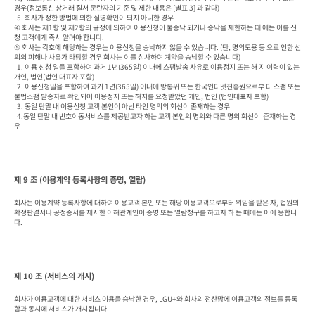
경우(정보통신 상거래 질서 문란자의 기준 및 제한 내용은 [별표 3] 과 같다)

  5. 회사가 정한 방법에 의한 실명확인이 되지 아니한 경우

④ 회사는 제1항 및 제2항의 규정에 의하여 이용신청이 불승낙 되거나 승낙을 제한하는 때 에는 이를 신
청 고객에게 즉시 알려야 합니다.

⑤ 회사는 각호에 해당하는 경우는 이용신청을 승낙하지 않을 수 있습니다. (단, 명의도용 등 으로 인한 선
의의 피해나 사유가 타당할 경우 회사는 이를 심사하여 계약을 승낙할 수 있습니다)

  1. 이용 신청 일을 포함하여 과거 1년(365일) 이내에 스팸발송 사유로 이용정지 또는 해 지 이력이 있는 
개인, 법인(법인 대표자 포함)

  2. 이용신청일을 포함하여 과거 1년(365일) 이내에 방통위 또는 한국인터넷진흥원으로부 터 스팸 또는 
불법스팸 발송자로 확인되어 이용정지 또는 해지를 요청받았던 개인, 법인 (법인대표자 포함)

  3. 동일 단말 내 이용신청 고객 본인이 아닌 타인 명의의 회선이 존재하는 경우

  4.동일 단말 내 번호이동서비스를 제공받고자 하는 고객 본인의 명의와 다른 명의 회선이  존재하는 경
우
제 9 조 (이용계약 등록사항의 증명, 열람)
회사는 이용계약 등록사항에 대하여 이용고객 본인 또는 해당 이용고객으로부터 위임을 받은 자, 법원의 
확정판결서나 공정증서를 제시한 이해관계인이 증명 또는 열람청구를 하고자 하 는 때에는 이에 응합니
다.
제 10 조 (서비스의 개시)
회사가 이용고객에 대한 서비스 이용을 승낙한 경우, LGU+와 회사의 전산망에 이용고객의 정보를 등록
함과 동시에 서비스가 개시됩니다.