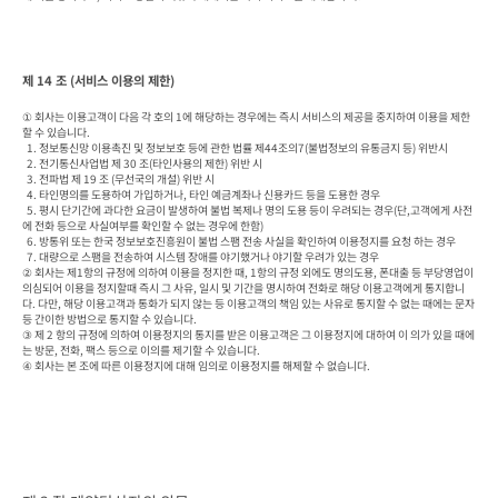
제 14 조 (서비스 이용의 제한)
① 회사는 이용고객이 다음 각 호의 1에 해당하는 경우에는 즉시 서비스의 제공을 중지하여 이용을 제한
할 수 있습니다.

  1. 정보통신망 이용촉진 및 정보보호 등에 관한 법률 제44조의7(불법정보의 유통금지 등) 위반시

  2. 전기통신사업법 제 30 조(타인사용의 제한) 위반 시

  3. 전파법 제 19 조 (무선국의 개설) 위반 시

  4. 타인명의를 도용하여 가입하거나, 타인 예금계좌나 신용카드 등을 도용한 경우

  5. 평시 단기간에 과다한 요금이 발생하여 불법 복제나 명의 도용 등이 우려되는 경우(단,고객에게 사전
에 전화 등으로 사실여부를 확인할 수 없는 경우에 한함)

  6. 방통위 또는 한국 정보보호진흥원이 불법 스팸 전송 사실을 확인하여 이용정지를 요청 하는 경우

  7. 대량으로 스팸을 전송하여 시스템 장애를 야기했거나 야기할 우려가 있는 경우

② 회사는 제1항의 규정에 의하여 이용을 정지한 때, 1항의 규정 외에도 명의도용, 폰대출 등 부당영업이 
의심되어 이용을 정지할때 즉시 그 사유, 일시 및 기간을 명시하여 전화로 해당 이용고객에게 통지합니
다. 다만, 해당 이용고객과 통화가 되지 않는 등 이용고객의 책임 있는 사유로 통지할 수 없는 때에는 문자 
등 간이한 방법으로 통지할 수 있습니다.

③ 제 2 항의 규정에 의하여 이용정지의 통지를 받은 이용고객은 그 이용정지에 대하여 이 의가 있을 때에
는 방문, 전화, 팩스 등으로 이의를 제기할 수 있습니다.

④ 회사는 본 조에 따른 이용정지에 대해 임의로 이용정지를 해제할 수 없습니다.