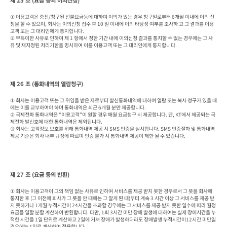
제 25 조 (요금 등의 이의신청)
① 이용고객은 충전/청구된 선불요금등에 대하여 이의가 있는 경우 청구일로부터 6개월 이내에 이의 신
청을 할 수 있으며, 회사는 이의신청 접수 후 10 일 이내에 이의 타당성 여부를 조사하 고 그 결과를 이용
고객 또는 그 대리인에게 통지합니다.

② 부득이한 사유로 인하여 제 1 항에서 정한 기간 내에 이의신청 결과를 통지할 수 없는 경우에는 그 사
유 및 재지정된 처리기한을 명시하여 이를 이용고객 또는 그 대리인에게 통지합니다.
제 26 조 (통화내역의 열람청구)
① 회사는 이용고객 또는 그 위임을 받은 자로부터 발신통화내역에 대하여 열람 또는 복사 청구가 있을 때
에는 이를 교부하여야 하며 통화내역은 최근 6개월 분만 제공합니다.

② 국제전화 통화내역은 “이용고객”이 원할 경우 매월 요금청구 시 제공합니다. 단, KT에서 제공되는 국
제전화 발신호에 대한 통화내역은 제외됩니다.

③ 회사는 고객정보 보호를 위해 통화내역 제공 시 SMS 인증을 실시합니다. SMS 인증절차 및 통화내역 
제공 기준은 회사 내부 규정에 따르며 인증 불가 시 통화내역 제공이 제한 될 수 있습니다.
제 27 조 (요금 등의 반환)
① 회사는 이용고객이 그의 책임 없는 사유로 인하여 서비스를 제공 받지 못한 경우로서 그 뜻을 회사에 
통지한 후 (그 이전에 회사가 그 뜻을 안 때에는 그 알게 된 때)부터 계속 3 시간 이상 그 서비스를 제공 받
지 못하거나 1개월 누적시간이 24시간을 초과할 경우에는 그 서비스를 제공 받지 못한 일수에 따라 월정 
요금을 일할 분할 계산하여 반환합니다. 다만, 1회 3시간 미만 장애 발생에 대하여는 실제 장애시간을 누
적한 시간을 1일 단위로 계산하고 2일에 거쳐 장애가 발생하더라도 장애발생 누적시간이12시간 미만일 
경우에는 1일로 계산하여 적용합니다.
