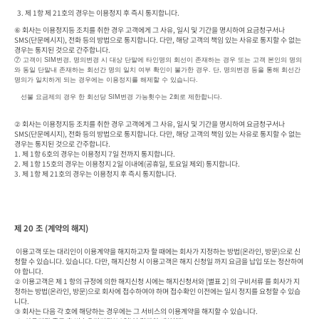
  3. 제 1항 제 21호의 경우는 이용정지 후 즉시 통지합니다.
⑥ 회사는 이용정지등 조치를 취한 경우 고객에게 그 사유, 일시 및 기간을 명시하여 요금청구서나 
SMS(단문메시지), 전화 등의 방법으로 통지합니다. 다만, 해당 고객의 책임 있는 사유로 통지할 수 없는 
경우는 통지된 것으로 간주합니다. 
⑦ 고객이 SIM변경, 명의변경 시 대상 단말에 타인명의 회선이 존재하는 경우 또는 고객 본인의 명의
와 동일 단말내 존재하는 회선간 명의 일치 여부 확인이 불가한 경우. 단, 명의변경 등을 통해 회선간 
명의가 일치하게 되는 경우에는 이용정지를 해제할 수 있습니다.
   선불 요금제의 경우 한 회선당 SIM변경 가능횟수는 2회로 제한합니다.
② 회사는 이용정지등 조치를 취한 경우 고객에게 그 사유, 일시 및 기간을 명시하여 요금청구서나 
SMS(단문메시지), 전화 등의 방법으로 통지합니다. 다만, 해당 고객의 책임 있는 사유로 통지할 수 없는 
경우는 통지된 것으로 간주합니다. 

1. 제 1항 6호의 경우는 이용정지 7일 전까지 통지합니다.

2. 제 1항 15호의 경우는 이용정지 2일 이내에(공휴일, 토요일 제외) 통지합니다.

3. 제 1항 제 21호의 경우는 이용정지 후 즉시 통지합니다.
제 20 조 (계약의 해지)
 이용고객 또는 대리인이 이용계약을 해지하고자 할 때에는 회사가 지정하는 방법(온라인, 방문)으로 신
청할 수 있습니다. 있습니다. 다만, 해지신청 시 이용고객은 해지 신청일 까지 요금을 납입 또는 정산하여
야 합니다.

② 이용고객은 제 1 항의 규정에 의한 해지신청 시에는 해지신청서와 [별표 2] 의 구비서류 를 회사가 지
정하는 방법(온라인, 방문)으로 회사에 접수하여야 하며 접수확인 이전에는 일시 정지를 요청할 수 있습
니다.

③ 회사는 다음 각 호에 해당하는 경우에는 그 서비스의 이용계약을 해지할 수 있습니다.
