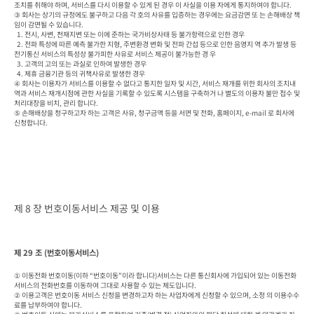
조치를 취해야 하며, 서비스를 다시 이용할 수 있게 된 경우 이 사실을 이용 자에게 통지하여야 합니다.

③ 회사는 상기의 규정에도 불구하고 다음 각 호의 사유를 입증하는 경우에는 요금감면 또 는 손해배상 책
임이 감면될 수 있습니다.

  1. 전시, 사변, 천재지변 또는 이에 준하는 국가비상사태 등 불가항력으로 인한 경우

  2. 전파 특성에 따른 예측 불가한 지형, 주변환경 변화 및 전파 간섭 등으로 인한 음영지 역 추가 발생 등 
전기통신 서비스의 특성상 불가피한 사유로 서비스 제공이 불가능한 경 우

  3. 고객의 고의 또는 과실로 인하여 발생한 경우

  4. 제휴 금융기관 등의 귀책사유로 발생한 경우

④ 회사는 이용자가 서비스를 이용할 수 없다고 통지한 일자 및 시간, 서비스 재개를 위한 회사의 조치내
역과 서비스 재개시점에 관한 사실을 기록할 수 있도록 시스템을 구축하거 나 별도의 이용자 불만 접수 및 
처리대장을 비치, 관리 합니다.

⑤ 손해배상을 청구하고자 하는 고객은 사유, 청구금액 등을 서면 및 전화, 홈페이지, e-mail 로 회사에 
신청합니다.
제 8 장 번호이동서비스 제공 및 이용
제 29 조 (번호이동서비스)
① 이동전화 번호이동(이하 “번호이동”이라 합니다)서비스는 다른 통신회사에 가입되어 있는 이동전화
서비스의 전화번호를 이동하여 그대로 사용할 수 있는 제도입니다.

② 이용고객은 번호이동 서비스 신청을 변경하고자 하는 사업자에게 신청할 수 있으며, 소정 의 이용수수
료를 납부하여야 합니다.
