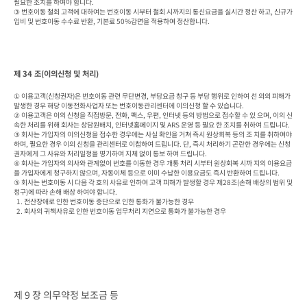
필요한 조치를 하여야 합니다.

③ 번호이동 철회 고객에 대하여는 번호이동 시부터 철회 시까지의 통신요금을 실시간 정산 하고, 신규가
입비 및 번호이동 수수료 반환, 기본료 50%감면을 적용하여 정산합니다.
제 34 조(이의신청 및 처리)
① 이용고객(신청권자)은 번호이동 관련 무단변경, 부당요금 청구 등 부당 행위로 인하여 선 의의 피해가 
발생한 경우 해당 이동전화사업자 또는 번호이동관리센터에 이의신청 할 수 있습니다.

② 이용고객은 이의 신청을 직접방문, 전화, 팩스, 우편, 인터넷 등의 방법으로 접수할 수 있 으며, 이의 신
속한 처리를 위해 회사는 상담원배치, 인터넷홈페이지 및 ARS 운영 등 필요 한 조치를 취하여 드립니다.

③ 회사는 가입자의 이의신청을 접수한 경우에는 사실 확인을 거쳐 즉시 원상회복 등의 조 치를 취하여야 
하며, 필요한 경우 이의 신청을 관리센터로 이첩하여 드립니다. 단, 즉시 처리하기 곤란한 경우에는 신청
권자에게 그 사유와 처리일정을 명기하여 지체 없이 통보 하여 드립니다.

④ 회사는 가입자의 의사와 관계없이 번호를 이동한 경우 개통 처리 시부터 원상회복 시까 지의 이용요금
을 가입자에게 청구하지 않으며, 자동이체 등으로 이미 수납한 이용요금도 즉시 반환하여 드립니다.

⑤ 회사는 번호이동 시 다음 각 호의 사유로 인하여 고객 피해가 발생할 경우 제28조(손해 배상의 범위 및 
청구)에 따라 손해 배상 하여야 합니다.

  1. 전산장애로 인한 번호이동 중단으로 인한 통화가 불가능한 경우

  2. 회사의 귀책사유로 인한 번호이동 업무처리 지연으로 통화가 불가능한 경우
제 9 장 의무약정 보조금 등