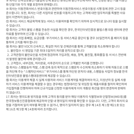
⑨ 회사는 한국정보통신기술협회 단체 표준인 휴대전화 충전구조에 따라 제작, 인증된 충전 기를 이동전
화 단말기와 각각 개별 포장하여 판매합니다.

⑩ 회사는 이동전화서비스 번호이동과 관련하여 이동전화서비스 번호이동성 시행 등에 관한 고시 등을 
준수합니다. 또한, 회사는 다른 사업자로 번호를 이동하고자 하는 고객에 대한 업무처리를 특별한 사유 
없이 지연하지 않습니다.

⑪ 회사는 서비스 제공목적에 맞는 서비스 이용여부를 확인하기 위하여 상시적으로 모니터 링을 실시할 
수 있습니다.

⑫ 회사는 고객이 불법 스팸을 전송한 사실을 확인한 경우, 한국인터넷진흥원 불법스팸 대응 센터에 관련
자료를 첨부하여 신고할 수 있습니다.

⑬ 회사는 사업 휴폐업, 요금상품·부가서비스 등 서비스제공 중단이 될 경우 30일전까지 홈 페이지 등을 
통하여 고지를 해야 합니다

⑭ 회사는 불만 VOC의 신속하고, 확실한 처리 및 선제관리를 통해 고객불만을 최소화해야 합니다

  1. 불만접수 시 영업일 기준 최대 5일까지 처리를 원칙으로 합니다

  2. 고객관점의 불만요인을 사전에 점검하며 가입과정, 배송, 정책, 불친절, 통화품질 등 서 비스 전반에
서 발생된 불만에 대해 관리합니다

  3. 고객접수, 내부검토, 처리완료, 사후관리의 순으로 고객불만 처리를 진행합니다

⑮ 회사는 스팸발송자 적발, 스팸 감축 등의 목적으로 스팸문자 수신피해 최소화하기 위해 자동으로 스팸
을 차단해 주는 “스팸차단서비스” 부가서비스를 통해 차단된 문자의 내용, 스팸발송 사업자 정보를 한국
인터넷진흥원 불법스팸대응센터에 제공할 수 있습니다.

⑯ 회사는 이용계약 체결 시 실제 사용자와 서비스 이용계약을 체결하여야 하고, 미성년자 등 실제 사용
자가 서비스 이용계약을 체결할 수 없는 경우에는 법정대리인 및 위임장 등 제출서류를 철저히 확인하여 
가입절차를 진행하여야 하며 신규가입을 신청한 이용자에게 이미 개통된 회선을 명의 변경하여 판매하
지 않습니다.

17.회사는 명의도용 방지등을 위해 고객의 동의를 받아 해당 이용자의 식별정보와 단말정보(IMEI등)를 
한국정보통신진흥협회에 제공하여 단말 내 명의일치 여부를 확인할 수 있습니다. 다만, 고객이 회사의 요
청을 거절하여 일치 여부를 확인할 수 없거나, 명의가 일치하지 않는 경우 제 14조 제 1항 제21호 또는 
제 16조 제 5항 제 14호에 따라 조치합니다.