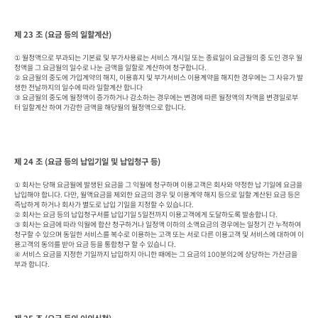
제 23 조 (요금 등의 일할계산)
① 월정액으로 부과되는 기본료 및 부가사용료는 서비스 개시일 또는 종료일이 요금월의 중 도인 경우 월
정액을 그 요금월의 일수로 나눈 금액을 일할로 계산하여 청구합니다.

② 요금월의 중도에 가입계약의 해지, 이용휴지 및 부가서비스 이용계약을 해지한 경우에는 그 사유가 발
생한 전날까지의 일수에 따라 일할계산 합니다

③ 요금월의 중도에 월정액이 증가하거나 감소하는 경우에는 변경에 따른 월정액의 차액을 변경일로부
터 일할계산 하여 가감한 금액을 해당월의 월정액으로 합니다.
제 24 조 (요금 등의 납입기일 및 납입청구 등)
① 회사는 당해 요금월에 발생된 요금을 그 익월에 청구하며 이용고객은 회사와 약정한 납 기일에 요금을 
납입해야 합니다. 다만, 월액요금을 제외한 요금의 경우 및 이용계약 해지 등으로 일할 계산된 요금 등은 
즉납하게 하거나 회사가 별도로 납입 기일을 지정할 수 있습니다.

② 회사는 요금 등의 납입청구서를 납입기일 5일전까지 이용고객에게 도달하도록 발송합니 다.

③ 회사는 요금에 따라 익월에 합산 청구하거나 일정액 이하의 소액요금의 경우에는 일정기 간 누적하여 
청구할 수 있으며 동일한 서비스를 복수로 이용하는 고객 또는 서로 다른 이용고객 및 서비스에 대하여 이
용고객의 동의를 받아 요금 등을 통합청구 할 수 있습니 다.

④ 서비스 요금을 지정한 기일까지 납입하지 아니한 때에는 그 요금의 100분의2에 상당하는 가산금을 
부과 합니다.