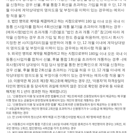
을 신청하는 경우 선불
, 
후불 통합 
3 
회선을 초과하는 가입을 허용 
※ 
단
, 12 
개
월 이내에 계약상대방의 명의도용 및 부정이용 이력이 있는 경우에는 예외사
항 적용 불가
  8. 법인 명의로 계약을 체결하려고 하는 시점으로부터 
180 
일 이내 모든 국내 이
동통 신사업자를 합쳐서 
4
회선
(
선불 개통 불가
)
을 초과하여 개통하는 경우 
- 
(
예외사항
)
법인의 초과개통 기준
(
별표 
“
법인 초과 개통 기준
” 
참고
)
에 따라 계
약을 신청하는 경우 초과 가입 및 회선 한도 증설을 허용하며
, 
반드시 회사가 
지정한 본 사
/
지점
/
대리점을 방문하여 개통 
※ 
단
, 12 
개월 이내에 계약상대방
의 명의도용 및 부정이용 이력이 있는 경우에는 예외사항 적용 불가
  9. 외국인 명의로 계약을 체결하려고 하는 시점으로부터 
180
일 이내 모든 국내 이
동통신사업자를 합쳐서 선불
, 
후불 통합 
1
회선을 초과하여 개통하는 경후 
–
(
예
외사항
)
계약 상대방이 직접 당사 방문을 통한 본인확인으로 계약을 신청하는 
경우 선불
, 
후불 통합 
2
회선을 초과하는 가입을 허용 
※ 
단
, 12 
개월 이내에 계
약상대방의 명의도용 및 부정이용 이력이 있는 경우에는 예외사항 적용 불가
  10. 이용약관 제 20조 제3항 제12호에 해당하는 경우 (단, ‘이용자’의 자격상실이 
타인의 명의도용 등 당사자의 과실에 의하지 않은 것으로 확인된 경우와 동 사유로 
해지된 지 1 년이 경과한 자는 제외합니다)
  11. ‘신용정보의 이용 및 보호에 관한 법률제 25조’ 제2조에 따른 신용정보회사 등이 제공하는 채 무불
이행 정보 또는 금융질서 문란정보에 등록되어 있는 개인의 명의로 개통하는 경우

  12. ‘신용정보의 이용 및 보호에 관한 법률’ 제2조에 따른 신용정보회사 등이 제공하는 신 용평가가 
7~8등급에 해당하는 개인의 명의로 2회선을 초과하거나 신용평가가 9~10등급 에 해당하는 개인의 명
의로 개통하는 경우

  13. 만 19세 이하의 청소년과 계약 체결 시 전기통신사업법 제32조 제7항에 따른 청소년 
  14. 이동통신사 사업자 통합 기준으로 180일 이내에 가입된 총회선수가 개인명의의 경우는 3회선, 외
국인 명의는 1회선, 법인명의는 4회선을 각각 초과하는 경우
  15. 본인 여부 확인을 위하여 안면인증 시스템으로 고객의 얼굴과 신분증 얼굴 사진을 비교한 결과 상호 