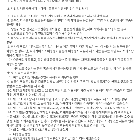
  1. 사용기간 종료 후 번호유지기간(66일)이 경과한 때(선불) 
  2. 타인명의를 사용하거나 허위서류를 첨부한 청약임이 확인된 때
  3. 정지된 후 제17조에서 규정한 기일 내에 이용정지 사유를 해소하지 아니한 경우

  4. 불특정 다수를 대상으로 문자 또는 멀티미디어메시지 또는 음성 등의 무차별적인 스팸 메시지 발송이 
확인된 경우

  5. 방통위 또는 한국인터넷진흥원에서 불법스팸 전송사실을 확인하여 계약해지를 요청하 는 경우

  6. 스팸으로 인하여 당해 연도에 2회 이상 이용이 정지된 경우

  7. 회사의 서비스 제공목적 외의 용도로 서비스를 이용하거나, 제3자에게 임의로 해당서 비스를 임대한 
경우

  8. 회사와 별도의 계약 또는 동의 없이 서비스 제공 목적 외 다음 각 호의 하나에 해당하 는 경우와 같이 
이용하는 경우 (단, 부가서비스의 이용정지를 통해 이용정지 사유가 해소 되는 경우는 해당 부가서비스만 
이용 정지할 수 있음)

    가) 요금제의 무료통화, 할인혜택 등을 통화호 중계, 통화호 재판매 사업 등을 영위하기 위한 목적으로 
이용하는 행위

    나) 서비스로 수신되는 통화 혹은 메시지를 착신전환 등 부가서비스를 2회 이상 망내/ 외 여러 단계를 
경유하도록 연결하는 행위

    다) 복지감면 대상 회선을 상업적 목적으로 이용하는 행위

  9. 외국인 명의로 개설된 휴대폰의 합법 체류기간이 만료된 경우(단, 합법체류기간이 연장 되었음을 증
명할 수 있는 서류제출 시 제외)

  10. 제17조 제1항 제 15호 및 16호에 해당되고, 이용 정지 기간 동안 이용 정지 사유가 해소되지 않은 
경우 (사전 통지 없이 해지 가능)

  11. 제 17조 제 1항 제 11호에 해당되고, 이용정지 기간동안 이용정지 사유가 해소되지 않은 경우

  12. 제 17조 제 1 항 제 12 호에 해당되고, 이용정지 기간동안 이용정지 사유가 해소되지 않은 경우

  13. 제 17 조 제 1항 제 18 호에 해당되고, 이용정지 기간동안 이용정지 사유가 해소되지 않은 경우

  14. 부여 받은 전기통신번호가 전기통신번호 판매를 중개하는 서비스를 통해 매매되는 것 으로 확인되
는 등 실제 번호사용 의사가 없는 이용자에게 제공된 것으로 간주되는 경우 (과학기술정보통신부 회수 요
청 등) 다음의 회수절차를 거친 후 이용계약을 해지할 수 있 습니다. 다만, 이용자의 책임있는 사유로 인해 
회사의 고지사실을 확인하지 못하였을 경우 이용자가 확인한 것으로 간주합니다.

    가) 의 회수절차 명령 후 SMS 발송 또는 TM 실시

    나) 내용증명 발송

  15. 제17조 제1항 제19호에 따라 이용정지 된지 1개월이 경과 되었을 경우
