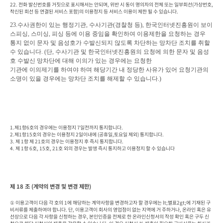
22. 전화 발신번호를 거짓으로 표시해서는 안되며, 위반 시 동이 명의자의 전체 또는 일부회선(가상번호, 
착신된 회선 등 연결된 서비스 포함)의 이용정지 등 서비스 이용이 제한 될 수 있습니다.  
23.
수사권한이 있는 행정기관
, 
수사기관
(
경찰청 등
), 
한국인터넷진흥원이 보이
스피싱
, 
스미싱
, 
피싱 등에 이용 중임을 확인하여 이용제한을 요청하는 경우

통지 없이 문자 및 음성호가 수발신되지 않도록 차단하는 망차단 조치를 취할 
수 있습니다
. (
단
, 
수사기관 및 한국인터넷진흥원의 요청에 의한 문자 및 음성
호 수발신 망차단에 대해 이의가 있는 경우에는 요청한

기관에 이의제기
를 하여야 하며 해당기간 내 정당한 사유가 있어 요청기관의 
소명이 있을 경우에는 망차단 조치를 해제할 수 있습니
다
.)
1.제1항6호의 경우에는 이용정지 7일전까지 통지합니다.

2.제1항15호의 경우는 이용정지 2일이내에 (공휴일,토요일 제외) 통지합니다.

3. 제 1항 제 21호의 경우는 이용정지 후 즉시 통지합니다.

4. 제 1항 6호, 15호, 21호 외의 경우는 발생 즉시 통지하고 이용정지 할 수 있습니다
제 18 조 (계약의 변경 및 변경 제한)
① 이용고객이 다음 각 호의 1에 해당하는 계약사항을 변경하고자 할 경우에는 lt;별표2gt;에 기재된 구
비서류를 제출하여야 합니다. 단, 이용고객이 회사의 영업점이 없는 지역에 거 주하거나, 온라인 혹은 유
선상으로 다음 각 사항을 신청하는 경우, 본인인증을 전제로 한 온라인신청서의 작성 확인 혹은 구두 신