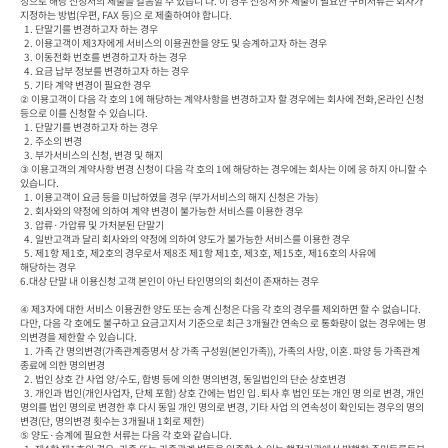
청으로 해당 신청서의 제출을 갈음할 수 있습니 다. 이 경우 신청서 外 제출이 필요한 구비서류는 회사가 
지정하는 방법(우편, FAX 등)으 로 제출하여야 합니다.

  1. 단말기를 변경하고자 하는 경우

  2. 이용고객이 제3자에게 서비스의 이용권한을 양도 및 승계하고자 하는 경우

  3. 이동전화 번호를 변경하고자 하는 경우

  4. 요금 납부 정보를 변경하고자 하는 경우

  5. 기타 계약 변경이 필요한 경우

② 이용고객이 다음 각 호의 1에 해당하는 계약사항을 변경하고자 할 경우에는 회사에 전화,온라인 신청 
등으로 이를 신청할 수 있습니다.

  1. 단말기를 변경하고자 하는 경우

  2. 주소의 변경

  3. 부가서비스의 신청, 변경 및 해지

③ 이용고객의 계약사항 변경 신청이 다음 각 호의 1에 해당하는 경우에는 회사는 이에 응 하지 아니할 수 
있습니다.

  1. 이용고객이 요금 등을 미납하였을 경우 (부가서비스의 해지 신청은 가능)

  2. 회사와의 약정에 의하여 계약 변경이 불가능한 서비스를 이용한 경우

  3. 압류·가압류 및 가처분된 단말기

  4. 일반고객과 달리 회사와의 약정에 의하여 양도가 불가능한 서비스를 이용한 경우

  5. 제1항 제1호, 제2호의 경우로서 제8조 제1항 제1호, 제3호, 제15호, 제16호의 사유에

해당하는 경우

6.대상 단말 내 이용신청 고객 본인이 아닌 타인명의의 회선이 존재하는 경우

④ 제3자에 대한 서비스 이용권한 양도 또는 승계 신청은 다음 각 호의 경우를 제외하면 할 수 없습니다. 
다만, 다음 각 호에도 불구하고 요금고지서 기준으로 최근 3개월간 연속으 로 통화량이 없는 경우에는 명
의변경을 제한할 수 있습니다.

  1. 가족 간 명의변경(가족관계증명서 상 가족 구성원(본인가족)), 가족의 사망, 이혼․파양 등 가족관계 
종료에 의한 명의변경

  2. 법인 상호 간 사업 양/수도, 합병 등에 의한 명의변경, 동일법인의 단순 상호변경

  3. 개인과 법인(개인사업자, 단체 포함) 상호 간에는 법인 입․퇴사 후 법인 또는 개인 명 의로 변경, 개인 
명의를 법인 명의로 변경한 후 다시 동일 개인 명의로 변경, 기타 사업 의 연속성이 확인되는 경우의 명의
변경(단, 명의변경 횟수는 3개월내 1회로 제한)

⑤ 양도·승계에 필요한 서류는 다음 각 호와 같습니다.
