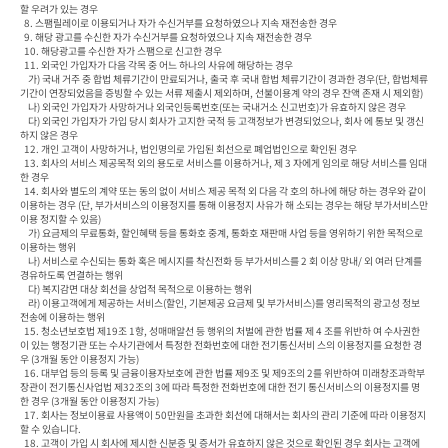
할 우려가 있는 경우

  8. 스팸릴레이로 이용되거나 자가 수신거부를 요청하였으나 지속 재전송한 경우

  9. 해당 광고를 수신한 자가 수신거부를 요청하였으나 지속 재전송한 경우

  10. 해당광고를 수신한 자가 스팸으로 신고한 경우

  11. 외국인 가입자가 다음 각목 중 어느 하나의 사유에 해당하는 경우

    가) 국내 거주 중 합법 체류기간이 만료되거나, 출국 후 국내 합법 체류기간이 경과한 경우(단, 합법체류
기간이 연장되었음을 증빙할 수 있는 서류 제출시 제외하며, 선불이용계 약의 경우 잔액 존재 시 제외함)

    나) 외국인 가입자가 사망하거나 외국인등록번호(또는 국내거소 신고번호)가 유효하지 않은 경우

    다) 외국인 가입자가 가입 당시 회사가 고지한 국적 등 고객정보가 변경되었으나, 회사 에 통보 및 갱신
하지 않은 경우

  12. 개인 고객이 사망하거나, 법인명의로 가입된 회선으로 폐업법인으로 확인된 경우

  13. 회사의 서비스 제공목적 외의 용도로 서비스를 이용하거나, 제 3 자에게 임의로 해당 서비스를 임대
한 경우

  14. 회사와 별도의 계약 또는 동의 없이 서비스 제공 목적 외 다음 각 호의 하나에 해당 하는 경우와 같이 
이용하는 경우 (단, 부가서비스의 이용정지를 통해 이용정지 사유가 해 소되는 경우는 해당 부가서비스만 
이용 정지할 수 있음)

    가) 요금제의 무료통화, 할인혜택 등을 통화호 중계, 통화호 재판매 사업 등을 영위하기 위한 목적으로 
이용하는 행위

    나) 서비스로 수신되는 통화 혹은 메시지를 착신전화 등 부가서비스를 2 회 이상 망내/ 외 여러 단계를 
경유하도록 연결하는 행위

    다) 복지감면 대상 회선을 상업적 목적으로 이용하는 행위

    라) 이용고객에게 제공하는 서비스(할인, 기본제공 요금제 및 부가서비스)를 영리목적의 광고성 정보 
전송에 이용하는 행위

  15. 청소년보호법 제19조 1항, 성매매알선 등 행위의 처벌에 관한 법률 제 4 조를 위반하 여 수사권한
이 있는 행정기관 또는 수사기관에서 특정한 전화번호에 대한 전기통신서비 스의 이용정지를 요청한 경
우 (3개월 동안 이용정지 가능)

  16. 대부업 등의 등록 및 금융이용자보호에 관한 법률 제9조 및 제9조의 2를 위반하여 미래창조과학부
장관이 전기통신사업법 제32조의 3에 따라 특정한 전화번호에 대한 전기 통신서비스의 이용정지를 명
한 경우 (3개월 동안 이용정지 가능)

  17. 회사는 정보이용료 사용액이 50만원을 초과한 회선에 대해서는 회사의 관리 기준에 따라 이용정지 
할 수 있습니다.

  18. 고객이 가입 시 회사에 제시한 신분증 및 증서가 유효하지 않은 것으로 확인된 경우 회사는 고객에