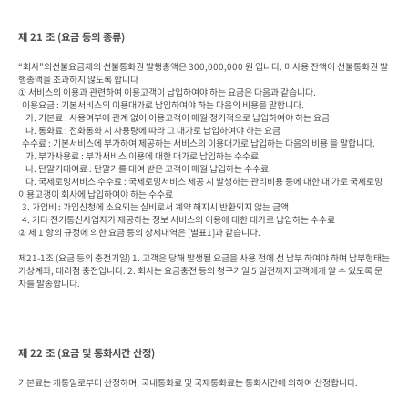
제 21 조 (요금 등의 종류)
“회사”의선불요금제의 선불통화권 발행총액은 300,000,000 원 입니다. 미사용 잔액이 선불통화권 발
행총액을 초과하지 않도록 합니다

① 서비스의 이용과 관련하여 이용고객이 납입하여야 하는 요금은 다음과 같습니다.

  이용요금 : 기본서비스의 이용대가로 납입하여야 하는 다음의 비용을 말합니다.

    가. 기본료 : 사용여부에 관계 없이 이용고객이 매월 정기적으로 납입하여야 하는 요금

    나. 통화료 : 전화통화 시 사용량에 따라 그 대가로 납입하여야 하는 요금

  수수료 : 기본서비스에 부가하여 제공하는 서비스의 이용대가로 납입하는 다음의 비용 을 말합니다.

    가. 부가사용료 : 부가서비스 이용에 대한 대가로 납입하는 수수료

    나. 단말기대여료 : 단말기를 대여 받은 고객이 매월 납입하는 수수료

    다. 국제로밍서비스 수수료 : 국제로밍서비스 제공 시 발생하는 관리비용 등에 대한 대 가로 국제로밍 
이용고갱이 회사에 납입하여야 하는 수수료

  3. 가입비 : 가입신청에 소요되는 실비로서 계약 해지시 반환되지 않는 금액

  4. 기타 전기통신사업자가 제공하는 정보 서비스의 이용에 대한 대가로 납입하는 수수료

② 제 1 항의 규정에 의한 요금 등의 상세내역은 [별표1]과 같습니다.

제21-1조 (요금 등의 충전기일) 1. 고객은 당해 발생될 요금을 사용 전에 선 납부 하여야 하며 납부형태는 
가상계좌, 대리점 충전입니다. 2. 회사는 요금충전 등의 청구기일 5 일전까지 고객에게 알 수 있도록 문
자를 발송합니다.
제 22 조 (요금 및 통화시간 산정)
기본료는 개통일로부터 산정하며, 국내통화료 및 국제통화료는 통화시간에 의하여 산정합니다.