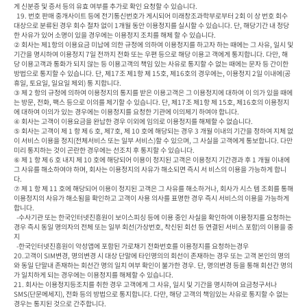
게 신분증 및 증서 등의 유효 여부를 추가로 확인 요청할 수 있습니다.

  19. 번호 판매 중개사이트 등에 전기통신번호가 게시되어 미래창조과학부로부터 2회 이 상 번호 회수 
대상으로 분류된 경우 회수 절차 없이 1개월 동안 이용정지를 실시할 수 있습니다. 단, 해당기간 내 정당
한 사유가 있어 소명이 있을 경우에는 이용정지 조치를 해제 할 수 있습니다.

② 회사는 제1항의 이용요금 미납에 의한 규정에 의하여 이용정지를 하고자 하는 때에는 그 사유, 일시 및 
기간을 명시하여 이용정지 7일 전까지 전화 또는 우편 등으로 해당 이용고 객에게 통지합니다. 다만, 해
당 이용고객과 통화가 되지 않는 등 이용고객의 책임 있는 사유로 통지할 수 없는 때에는 문자 등 간이한 
방법으로 통지할 수 있습니다. 단, 제17조 제1항 제 15호, 제16호의 경우에는, 이용정지 2일 이내에(공
휴일, 토요일, 일요일 제외) 통 지합니다.

③ 제 2 항의 규정에 의하여 이용정지의 통지를 받은 이용고객은 그 이용정지에 대하여 이 의가 있을 때에
는 방문, 전화, 팩스 등으로 이의를 제기할 수 있습니다. 단, 제17조 제1항 제 15호, 제16호의 이용정지
에 대하여 이의가 있는 경우에는 이용정지를 요청한 기관에 이의제기 하여야 합니다.

④ 회사는 고객이 이용요금을 완납한 경우 이외에 임의로 이용정지를 해제할 수 없습니다.

⑤ 회사는 고객이 제 1 항 제 6 호, 제7호, 제 10 호에 해당되는 경우 3 개월 이내의 기간을 정하여 지체 없
이 서비스 이용을 정지(전체서비스 또는 일부 서비스)할 수 있으며, 그 사실을 고객에게 통보합니다. 다만 
미리 통지하는 것이 곤란한 경우에는 선조치 후 통지할 수 있습니다.

⑥ 제 1 항 제 6 호 내지 제 10 호에 해당되어 이용이 정지된 고객은 이용정지 기간경과 후 1 개월 이내에 
그 사유를 해소하여야 하며, 회사는 이용정지의 사유가 해소되면 즉시 서 비스의 이용을 가능하게 합니
다.

⑦ 제 1 항 제 11 호에 해당되어 이용이 정지된 고객은 그 사유를 해소하거나, 회사가 시스 템 조회를 통해 
이용정지의 사유가 해소됨을 확인하고 고객이 사용 의사를 표명한 경우 즉시 서비스의 이용을 가능하게 
합니다.

  -수사기관 또는 한국인터넷진흥원이 보이스피싱 등에 이용 중인 사실을 확인하여 이용정지를 요청하는
경우 즉시 동일 명의자의 전체 또는 일부 회선(가상번호, 착신된 회선 등 연결된 서비스 포함)의 이용을 중
지

  -한국인터넷진흥원이 악성앱에 포함된 가로채기 전화번호를 이용정지를 요청하는경우

20.고객이 SIM변경, 명의변경 시 대상 단말에 타인명의의 회선이 존재하는 경우 또는 고객 본인의 명의
와 동일 단말내 존재하는 회선간 명의 일치 여부 확인이 불가한 경우. 단, 명의변경 등을 통해 회선간 명의
가 일치하게 되는 경우에는 이용정지를 해제할 수 있습니다.

21. 회사는 이용정지등조치를 취한 경우 고객에게 그 사유, 일시 및 기간을 명시하여 요금청구서나 
SMS(단문메세지), 전화 등의 방법으로 통지합니다. 다만, 해당 고객의 책임있는 사유로 통지할 수 없는 
경우는 통지된 것으로 간주합니다.
