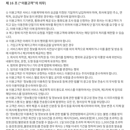
제 16 조 (“이용고객”의 의무)
① 이용고객은 서비스 이용계약에 따라 요금을 지정된 기일까지 납입하여야 하며, 회사에 알린 주소, 연
락처, 요금납부 정보 등이 변경된 경우에는 이를 회사에 알려야 합니다.

② 이용고객이 기기변경, 통화내역 제공 또는 통화도용 조사 등을 신청하는 경우 회사는 이 용고객이 가
지고 있는 이동전화 단말기의 복제 여부를 확인하기 위하여 이용고객에게 단 말기의 제시를 요구할 수 있
고, 이때 이용고객은 이에 응하여야 합니다.

③ 제 2 항에 의거한 회사의 요청을 거절한 이용고객에 대해서 회사는 해당 업무의 처리를 제한할 수 있습
니다.

④ 이용고객은 아래의 각 호의 행위를 하지 않아야 합니다.

  1. 가입고객 및 해지고객이 이용요금을 납부하지 않은 경우

  2. 서비스에서 얻은 정보를 회사의 사전승낙 없이 이용 외의 목적으로 복제하거나 이를 출판 및 방송 등
에 사용하거나 제3자에게 제공하는 행위

  3. 회사의 저작권, 제3자의 저작권 등 기타 권리를 침해하는 행위와 공공질서 및 미풍양 속에 위반되는 
내용의 정보, 문장, 도형 등을 타인에게 유포하는 행위

  4. 범죄와 결부되거나 기타 관계 법령에 위배되는 행위

  5. 임의로 이동전화 단말기를 분해하거나 회로를 변경하는 행위

⑤ 이용고객은 이 약관에서 규정하는 사항과 서비스 이용안내 또는 주의사항을 준수하여야 합니다.

⑥ 이용고객은 각 서비스 별로 회사가 별도 공지한 사항을 준수하여야 합니다.

⑦ 이용고객은 ‘정보통신망 이용촉진 및 정보보호 등에 관한 법률’의 광고성 정보 전송시 의 무사항 및 회
사의 이용약관을 준수하여야 합니다.

⑧ 이용고객은 회사의 서비스 제공목적 외의 용도로 서비스를 이용하여서는 안되며, 제3자에 게 임의로 
해당서비스를 임대하여서도 안됩니다

⑨ 이용고객은 “정보통신망 이용촉진 및 정보보호 등에 관한 법률’의 광고성 정보 전송 시 의무사항을 위
반하여 스팸 또는 불법스팸을 전송함으로써 발생하는 모든 민, 형사상의 책 임을 부담합니다

⑩ 고객은 서비스 계약 체결 시 유효한 신분증 및 증서 등을 회사에 제시하여야 하며, 정보 변경 시 지체 없
이 회사에 통보하여 갱신하여야 합니다.

⑪ ‘정보통신망 이용촉진 및 정보보호 등에 관한 법률’등 관련법령에서 금지하고 있는 불법 스팸을 방지
하기 위하여 고객은 회선당 1일 500건을 초과하는 메시지(SMS, MMS포함)와 1,000건을 초과하는 음
성호(원링/불완료호 등)를 전송할 수 없습니다. 1일 500건을 초과하 여 메시지 또는 1,000건을 초과하
는 음성호(원링,불완료호등)를 전송할 경우 회사는 1개월 이내의 기간을 정하여 SMS 및 음성호 발송을 