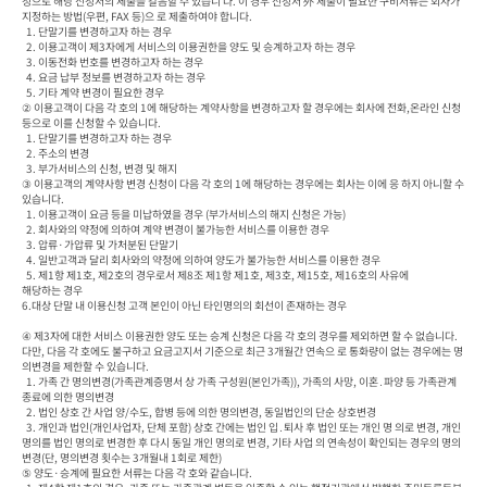
청으로 해당 신청서의 제출을 갈음할 수 있습니 다. 이 경우 신청서 外 제출이 필요한 구비서류는 회사가 
지정하는 방법(우편, FAX 등)으 로 제출하여야 합니다.

  1. 단말기를 변경하고자 하는 경우

  2. 이용고객이 제3자에게 서비스의 이용권한을 양도 및 승계하고자 하는 경우

  3. 이동전화 번호를 변경하고자 하는 경우

  4. 요금 납부 정보를 변경하고자 하는 경우

  5. 기타 계약 변경이 필요한 경우

② 이용고객이 다음 각 호의 1에 해당하는 계약사항을 변경하고자 할 경우에는 회사에 전화,온라인 신청 
등으로 이를 신청할 수 있습니다.

  1. 단말기를 변경하고자 하는 경우

  2. 주소의 변경

  3. 부가서비스의 신청, 변경 및 해지

③ 이용고객의 계약사항 변경 신청이 다음 각 호의 1에 해당하는 경우에는 회사는 이에 응 하지 아니할 수 
있습니다.

  1. 이용고객이 요금 등을 미납하였을 경우 (부가서비스의 해지 신청은 가능)

  2. 회사와의 약정에 의하여 계약 변경이 불가능한 서비스를 이용한 경우

  3. 압류·가압류 및 가처분된 단말기

  4. 일반고객과 달리 회사와의 약정에 의하여 양도가 불가능한 서비스를 이용한 경우

  5. 제1항 제1호, 제2호의 경우로서 제8조 제1항 제1호, 제3호, 제15호, 제16호의 사유에

해당하는 경우

6.대상 단말 내 이용신청 고객 본인이 아닌 타인명의의 회선이 존재하는 경우

④ 제3자에 대한 서비스 이용권한 양도 또는 승계 신청은 다음 각 호의 경우를 제외하면 할 수 없습니다. 
다만, 다음 각 호에도 불구하고 요금고지서 기준으로 최근 3개월간 연속으 로 통화량이 없는 경우에는 명
의변경을 제한할 수 있습니다.

  1. 가족 간 명의변경(가족관계증명서 상 가족 구성원(본인가족)), 가족의 사망, 이혼․파양 등 가족관계 
종료에 의한 명의변경

  2. 법인 상호 간 사업 양/수도, 합병 등에 의한 명의변경, 동일법인의 단순 상호변경

  3. 개인과 법인(개인사업자, 단체 포함) 상호 간에는 법인 입․퇴사 후 법인 또는 개인 명 의로 변경, 개인 
명의를 법인 명의로 변경한 후 다시 동일 개인 명의로 변경, 기타 사업 의 연속성이 확인되는 경우의 명의
변경(단, 명의변경 횟수는 3개월내 1회로 제한)

⑤ 양도·승계에 필요한 서류는 다음 각 호와 같습니다.
