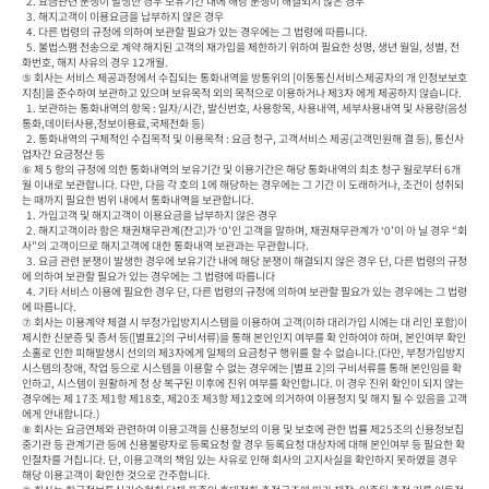
  2. 요금관련 분쟁이 발생한 경우 보유기간 내에 해당 분쟁이 해결되지 않은 경우

  3. 해지고객이 이용요금을 납부하지 않은 경우

  4. 다른 법령의 규정에 의하여 보관할 필요가 있는 경우에는 그 법령에 따릅니다.

  5. 불법스팸 전송으로 계약 해지된 고객의 재가입을 제한하기 위하여 필요한 성명, 생년 월일, 성별, 전
화번호, 해지 사유의 경우 12개월.

⑤ 회사는 서비스 제공과정에서 수집되는 통화내역을 방통위의 [이동통신서비스제공자의 개 인정보보호
지침]을 준수하여 보관하고 있으며 보유목적 외의 목적으로 이용하거나 제3자 에게 제공하지 않습니다.

  1. 보관하는 통화내역의 항목 : 일자/시간, 발신번호, 사용항목, 사용내역, 세부사용내역 및 사용량(음성
통화,데이터사용,정보이용료,국제전화 등)

  2. 통화내역의 구체적인 수집목적 및 이용목적 : 요금 청구, 고객서비스 제공(고객민원해 결 등), 통신사
업자간 요금정산 등

⑥ 제 5 항의 규정에 의한 통화내역의 보유기간 및 이용기간은 해당 통화내역의 최초 청구 월로부터 6개
월 이내로 보관합니다. 다만, 다음 각 호의 1에 해당하는 경우에는 그 기간 이 도래하거나, 조건이 성취되
는 때까지 필요한 범위 내에서 통화내역을 보관합니다.

  1. 가입고객 및 해지고객이 이용요금을 납부하지 않은 경우

  2. 해지고객이라 함은 채권채무관계(잔고)가 ‘0’인 고객을 말하며, 채권채무관계가 ‘0’이 아 닐 경우 “회
사”의 고객이므로 해지고객에 대한 통화내역 보관과는 무관합니다.

  3. 요금 관련 분쟁이 발생한 경우에 보유기간 내에 해당 분쟁이 해결되지 않은 경우 단, 다른 법령의 규정
에 의하여 보관할 필요가 있는 경우에는 그 법령에 따릅니다

  4. 기타 서비스 이용에 필요한 경우 단, 다른 법령의 규정에 의하여 보관할 필요가 있는 경우에는 그 법령
에 따릅니다.

⑦ 회사는 이용계약 체결 시 부정가입방지시스템을 이용하여 고객(이하 대리가입 시에는 대 리인 포함)이 
제시한 신분증 및 증서 등([별표2]의 구비서류)을 통해 본인인지 여부를 확 인하여야 하며, 본인여부 확인
소홀로 인한 피해발생시 선의의 제3자에게 일체의 요금청구 행위를 할 수 없습니다.(다만, 부정가입방지
시스템의 장애, 작업 등으로 시스템을 이용할 수 없는 경우에는 [별표 2]의 구비서류를 통해 본인임을 확
인하고, 시스템이 원활하게 정 상 복구된 이후에 진위 여부를 확인합니다. 이 경우 진위 확인이 되지 않는 
경우에는 제 17조 제1항 제18호, 제20조 제3항 제12호에 의거하여 이용정지 및 해지 될 수 있음을 고객
에게 안내합니다.)

⑧ 회사는 요금연체와 관련하여 이용고객을 신용정보의 이용 및 보호에 관한 법률 제25조의 신용정보집
중기관 등 관계기관 등에 신용불량자로 등록요청 할 경우 등록요청 대상자에 대해 본인여부 등 필요한 확
인절차를 거칩니다. 단, 이용고객의 책임 있는 사유로 인해 회사의 고지사실을 확인하지 못하였을 경우 
해당 이용고객이 확인한 것으로 간주합니다.
