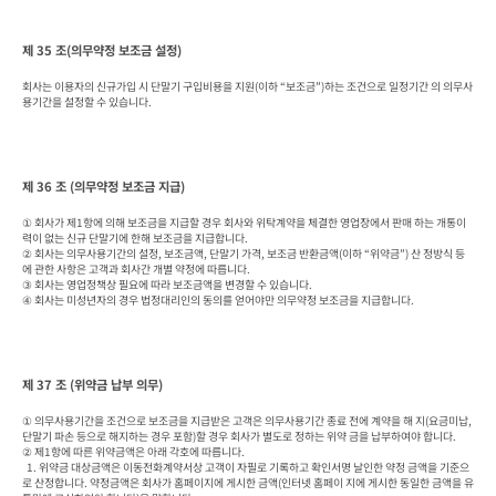
제 35 조(의무약정 보조금 설정)
회사는 이용자의 신규가입 시 단말기 구입비용을 지원(이하 “보조금”)하는 조건으로 일정기간 의 의무사
용기간을 설정할 수 있습니다.
제 36 조 (의무약정 보조금 지급)
① 회사가 제1항에 의해 보조금을 지급할 경우 회사와 위탁계약을 체결한 영업장에서 판매 하는 개통이
력이 없는 신규 단말기에 한해 보조금을 지급합니다.

② 회사는 의무사용기간의 설정, 보조금액, 단말기 가격, 보조금 반환금액(이하 “위약금”) 산 정방식 등
에 관한 사항은 고객과 회사간 개별 약정에 따릅니다.

③ 회사는 영업정책상 필요에 따라 보조금액을 변경할 수 있습니다.

④ 회사는 미성년자의 경우 법정대리인의 동의를 얻어야만 의무약정 보조금을 지급합니다.
제 37 조 (위약금 납부 의무)
① 의무사용기간을 조건으로 보조금을 지급받은 고객은 의무사용기간 종료 전에 계약을 해 지(요금미납, 
단말기 파손 등으로 해지하는 경우 포함)할 경우 회사가 별도로 정하는 위약 금을 납부하여야 합니다.

② 제1항에 따른 위약금액은 아래 각호에 따릅니다.

  1. 위약금 대상금액은 이동전화계약서상 고객이 자필로 기록하고 확인서명 날인한 약정 금액을 기준으
로 산정합니다. 약정금액은 회사가 홈페이지에 게시한 금액(인터넷 홈페이 지에 게시한 동일한 금액을 유