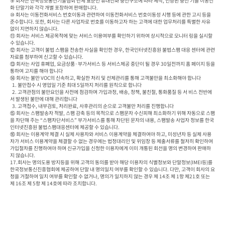
⑨ 회사는 한국정보통신기술협회 단체 표준인 휴대전화 충전구조에 따라 제작, 인증된 충전 기를 이동전
화 단말기와 각각 개별 포장하여 판매합니다.

⑩ 회사는 이동전화서비스 번호이동과 관련하여 이동전화서비스 번호이동성 시행 등에 관한 고시 등을 
준수합니다. 또한, 회사는 다른 사업자로 번호를 이동하고자 하는 고객에 대한 업무처리를 특별한 사유 
없이 지연하지 않습니다.

⑪ 회사는 서비스 제공목적에 맞는 서비스 이용여부를 확인하기 위하여 상시적으로 모니터 링을 실시할 
수 있습니다.

⑫ 회사는 고객이 불법 스팸을 전송한 사실을 확인한 경우, 한국인터넷진흥원 불법스팸 대응 센터에 관련
자료를 첨부하여 신고할 수 있습니다.

⑬ 회사는 사업 휴폐업, 요금상품·부가서비스 등 서비스제공 중단이 될 경우 30일전까지 홈 페이지 등을 
통하여 고지를 해야 합니다

⑭ 회사는 불만 VOC의 신속하고, 확실한 처리 및 선제관리를 통해 고객불만을 최소화해야 합니다

  1. 불만접수 시 영업일 기준 최대 5일까지 처리를 원칙으로 합니다

  2. 고객관점의 불만요인을 사전에 점검하며 가입과정, 배송, 정책, 불친절, 통화품질 등 서 비스 전반에
서 발생된 불만에 대해 관리합니다

  3. 고객접수, 내부검토, 처리완료, 사후관리의 순으로 고객불만 처리를 진행합니다

⑮ 회사는 스팸발송자 적발, 스팸 감축 등의 목적으로 스팸문자 수신피해 최소화하기 위해 자동으로 스팸
을 차단해 주는 “스팸차단서비스” 부가서비스를 통해 차단된 문자의 내용, 스팸발송 사업자 정보를 한국
인터넷진흥원 불법스팸대응센터에 제공할 수 있습니다.

⑯ 회사는 이용계약 체결 시 실제 사용자와 서비스 이용계약을 체결하여야 하고, 미성년자 등 실제 사용
자가 서비스 이용계약을 체결할 수 없는 경우에는 법정대리인 및 위임장 등 제출서류를 철저히 확인하여 
가입절차를 진행하여야 하며 신규가입을 신청한 이용자에게 이미 개통된 회선을 명의 변경하여 판매하
지 않습니다.

17.회사는 명의도용 방지등을 위해 고객의 동의를 받아 해당 이용자의 식별정보와 단말정보(IMEI등)를 
한국정보통신진흥협회에 제공하여 단말 내 명의일치 여부를 확인할 수 있습니다. 다만, 고객이 회사의 요
청을 거절하여 일치 여부를 확인할 수 없거나, 명의가 일치하지 않는 경우 제 14조 제 1항 제21호 또는 
제 16조 제 5항 제 14호에 따라 조치합니다.