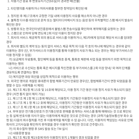
  1. 사용기간 종료 후 번호유지기간(66일)이 경과한 때(선불) 
  2. 타인명의를 사용하거나 허위서류를 첨부한 청약임이 확인된 때
  3. 정지된 후 제17조에서 규정한 기일 내에 이용정지 사유를 해소하지 아니한 경우

  4. 불특정 다수를 대상으로 문자 또는 멀티미디어메시지 또는 음성 등의 무차별적인 스팸 메시지 발송이 
확인된 경우

  5. 방통위 또는 한국인터넷진흥원에서 불법스팸 전송사실을 확인하여 계약해지를 요청하 는 경우

  6. 스팸으로 인하여 당해 연도에 2회 이상 이용이 정지된 경우

  7. 회사의 서비스 제공목적 외의 용도로 서비스를 이용하거나, 제3자에게 임의로 해당서 비스를 임대한 
경우

  8. 회사와 별도의 계약 또는 동의 없이 서비스 제공 목적 외 다음 각 호의 하나에 해당하 는 경우와 같이 
이용하는 경우 (단, 부가서비스의 이용정지를 통해 이용정지 사유가 해소 되는 경우는 해당 부가서비스만 
이용 정지할 수 있음)

    가) 요금제의 무료통화, 할인혜택 등을 통화호 중계, 통화호 재판매 사업 등을 영위하기 위한 목적으로 
이용하는 행위

    나) 서비스로 수신되는 통화 혹은 메시지를 착신전환 등 부가서비스를 2회 이상 망내/ 외 여러 단계를 
경유하도록 연결하는 행위

    다) 복지감면 대상 회선을 상업적 목적으로 이용하는 행위

  9. 외국인 명의로 개설된 휴대폰의 합법 체류기간이 만료된 경우(단, 합법체류기간이 연장 되었음을 증
명할 수 있는 서류제출 시 제외)

  10. 제17조 제1항 제 15호 및 16호에 해당되고, 이용 정지 기간 동안 이용 정지 사유가 해소되지 않은 
경우 (사전 통지 없이 해지 가능)

  11. 제 17조 제 1항 제 11호에 해당되고, 이용정지 기간동안 이용정지 사유가 해소되지 않은 경우

  12. 제 17조 제 1 항 제 12 호에 해당되고, 이용정지 기간동안 이용정지 사유가 해소되지 않은 경우

  13. 제 17 조 제 1항 제 18 호에 해당되고, 이용정지 기간동안 이용정지 사유가 해소되지 않은 경우

  14. 부여 받은 전기통신번호가 전기통신번호 판매를 중개하는 서비스를 통해 매매되는 것 으로 확인되
는 등 실제 번호사용 의사가 없는 이용자에게 제공된 것으로 간주되는 경우 (과학기술정보통신부 회수 요
청 등) 다음의 회수절차를 거친 후 이용계약을 해지할 수 있 습니다. 다만, 이용자의 책임있는 사유로 인해 
회사의 고지사실을 확인하지 못하였을 경우 이용자가 확인한 것으로 간주합니다.

    가) 의 회수절차 명령 후 SMS 발송 또는 TM 실시

    나) 내용증명 발송

  15. 제17조 제1항 제19호에 따라 이용정지 된지 1개월이 경과 되었을 경우
