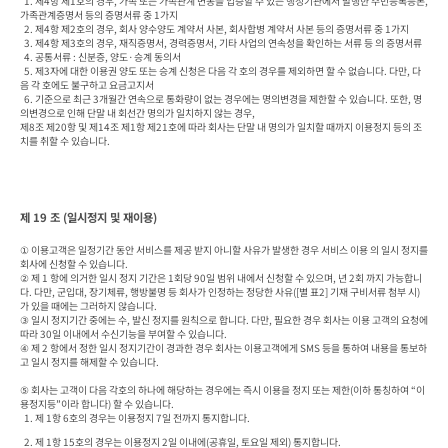
  1. 제4항 제1호의 경우, 가족 또는 가족관계 변동을 입증할 수 있는 행정기관에서 발행한 주민등록등본, 
가족관계증명서 등의 증명서류 중 1가지

  2. 제4항 제2호의 경우, 회사 양수양도 계약서 사본, 회사합병 계약서 사본 등의 증명서류 중 1가지

  3. 제4항 제3호의 경우, 재직증명서, 경력증명서, 기타 사업의 연속성을 확인하는 서류 등 의 증명서류

  4. 공통서류 : 신분증, 양도·승계 동의서

  5. 제3자에 대한 이용권 양도 또는 승계 신청은 다음 각 호의 경우를 제외하면 할 수 없습니다. 다만, 다
음 각 호에도 불구하고 요금고지서 

  6. 기준으로 최근 3개월간 연속으로 통화량이 없는 경우에는 명의변경을 제한할 수 있습니다. 또한, 명
의변경으로 인해 단말 내 회선간 명의가 일치하지 않는 경우, 

제8조 제20항 및 제14조 제1항 제21호에 따라 회사는 단말 내 명의가 일치할 때까지 이용정지 등의 조
치를 취할 수 있습니다.
제 19 조 (일시정지 및 재이용)
① 이용고객은 일정기간 동안 서비스를 제공 받지 아니할 사유가 발생한 경우 서비스 이용 의 일시 정지를 
회사에 신청할 수 있습니다.

② 제 1 항에 의거한 일시 정지 기간은 1회당 90일 범위 내에서 신청할 수 있으며, 년 2회 까지 가능합니
다. 다만, 군입대, 장기체류, 행방불명 등 회사가 인정하는 정당한 사유([별 표2] 기재 구비서류 첨부 시)
가 있을 때에는 그러하지 않습니다.

③ 일시 정지기간 중에는 수, 발신 정지를 원칙으로 합니다. 다만, 필요한 경우 회사는 이용 고객의 요청에 
따라 30일 이내에서 수신기능을 부여할 수 있습니다.

④ 제 2 항에서 정한 일시 정지기간이 경과한 경우 회사는 이용고객에게 SMS 등을 통하여 내용을 통보하
고 일시 정지를 해제할 수 있습니다.

⑤ 회사는 고객이 다음 각호의 하나에 해당하는 경우에는 즉시 이용을 정지 또는 제한(이하 통칭하여 “이
용정지등”이라 합니다) 할 수 있습니다.

  1. 제 1항 6호의 경우는 이용정지 7일 전까지 통지합니다.