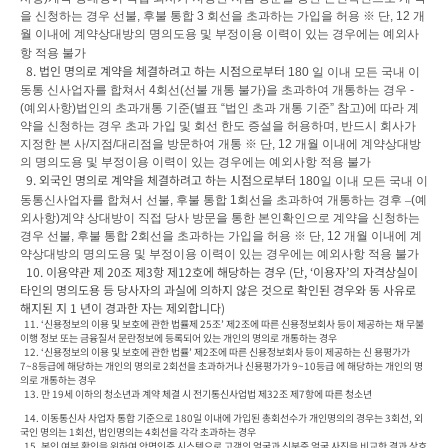
을 신청하는 경우 선불
, 
후불 통합 
3 
회선을 초과하는 가입을 허용 
※ 
단
, 12 
개
월 이내에 계약상대방의 명의도용 및 부정이용 이력이 있는 경우에는 예외사
항 적용 불가
  8. 법인 명의로 계약을 체결하려고 하는 시점으로부터 
180 
일 이내 모든 국내 이
동통 신사업자를 합쳐서 
4
회선
(
선불 개통 불가
)
을 초과하여 개통하는 경우 
- 
(
예외사항
)
법인의 초과개통 기준
(
별표 
“
법인 초과 개통 기준
” 
참고
)
에 따라 계
약을 신청하는 경우 초과 가입 및 회선 한도 증설을 허용하며
, 
반드시 회사가 
지정한 본 사
/
지점
/
대리점을 방문하여 개통 
※ 
단
, 12 
개월 이내에 계약상대방
의 명의도용 및 부정이용 이력이 있는 경우에는 예외사항 적용 불가
  9. 외국인 명의로 계약을 체결하려고 하는 시점으로부터 
180
일 이내 모든 국내 이
동통신사업자를 합쳐서 선불
, 
후불 통합 
1
회선을 초과하여 개통하는 경후 
–
(
예
외사항
)
계약 상대방이 직접 당사 방문을 통한 본인확인으로 계약을 신청하는 
경우 선불
, 
후불 통합 
2
회선을 초과하는 가입을 허용 
※ 
단
, 12 
개월 이내에 계
약상대방의 명의도용 및 부정이용 이력이 있는 경우에는 예외사항 적용 불가
  10. 이용약관 제 20조 제3항 제12호에 해당하는 경우 (단, ‘이용자’의 자격상실이 
타인의 명의도용 등 당사자의 과실에 의하지 않은 것으로 확인된 경우와 동 사유로 
해지된 지 1 년이 경과한 자는 제외합니다)
  11. ‘신용정보의 이용 및 보호에 관한 법률제 25조’ 제2조에 따른 신용정보회사 등이 제공하는 채 무불
이행 정보 또는 금융질서 문란정보에 등록되어 있는 개인의 명의로 개통하는 경우

  12. ‘신용정보의 이용 및 보호에 관한 법률’ 제2조에 따른 신용정보회사 등이 제공하는 신 용평가가 
7~8등급에 해당하는 개인의 명의로 2회선을 초과하거나 신용평가가 9~10등급 에 해당하는 개인의 명
의로 개통하는 경우

  13. 만 19세 이하의 청소년과 계약 체결 시 전기통신사업법 제32조 제7항에 따른 청소년 
  14. 이동통신사 사업자 통합 기준으로 180일 이내에 가입된 총회선수가 개인명의의 경우는 3회선, 외
국인 명의는 1회선, 법인명의는 4회선을 각각 초과하는 경우
  15. 본인 여부 확인을 위하여 안면인증 시스템으로 고객의 얼굴과 신분증 얼굴 사진을 비교한 결과 상호 