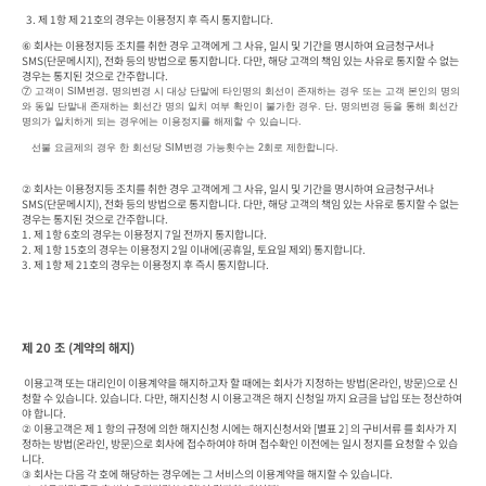
  3. 제 1항 제 21호의 경우는 이용정지 후 즉시 통지합니다.
⑥ 회사는 이용정지등 조치를 취한 경우 고객에게 그 사유, 일시 및 기간을 명시하여 요금청구서나 
SMS(단문메시지), 전화 등의 방법으로 통지합니다. 다만, 해당 고객의 책임 있는 사유로 통지할 수 없는 
경우는 통지된 것으로 간주합니다. 
⑦ 고객이 SIM변경, 명의변경 시 대상 단말에 타인명의 회선이 존재하는 경우 또는 고객 본인의 명의
와 동일 단말내 존재하는 회선간 명의 일치 여부 확인이 불가한 경우. 단, 명의변경 등을 통해 회선간 
명의가 일치하게 되는 경우에는 이용정지를 해제할 수 있습니다.
   선불 요금제의 경우 한 회선당 SIM변경 가능횟수는 2회로 제한합니다.
② 회사는 이용정지등 조치를 취한 경우 고객에게 그 사유, 일시 및 기간을 명시하여 요금청구서나 
SMS(단문메시지), 전화 등의 방법으로 통지합니다. 다만, 해당 고객의 책임 있는 사유로 통지할 수 없는 
경우는 통지된 것으로 간주합니다. 

1. 제 1항 6호의 경우는 이용정지 7일 전까지 통지합니다.

2. 제 1항 15호의 경우는 이용정지 2일 이내에(공휴일, 토요일 제외) 통지합니다.

3. 제 1항 제 21호의 경우는 이용정지 후 즉시 통지합니다.
제 20 조 (계약의 해지)
 이용고객 또는 대리인이 이용계약을 해지하고자 할 때에는 회사가 지정하는 방법(온라인, 방문)으로 신
청할 수 있습니다. 있습니다. 다만, 해지신청 시 이용고객은 해지 신청일 까지 요금을 납입 또는 정산하여
야 합니다.

② 이용고객은 제 1 항의 규정에 의한 해지신청 시에는 해지신청서와 [별표 2] 의 구비서류 를 회사가 지
정하는 방법(온라인, 방문)으로 회사에 접수하여야 하며 접수확인 이전에는 일시 정지를 요청할 수 있습
니다.

③ 회사는 다음 각 호에 해당하는 경우에는 그 서비스의 이용계약을 해지할 수 있습니다.
