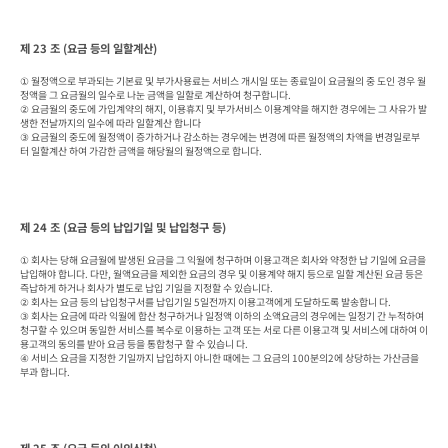
제 23 조 (요금 등의 일할계산)
① 월정액으로 부과되는 기본료 및 부가사용료는 서비스 개시일 또는 종료일이 요금월의 중 도인 경우 월
정액을 그 요금월의 일수로 나눈 금액을 일할로 계산하여 청구합니다.

② 요금월의 중도에 가입계약의 해지, 이용휴지 및 부가서비스 이용계약을 해지한 경우에는 그 사유가 발
생한 전날까지의 일수에 따라 일할계산 합니다

③ 요금월의 중도에 월정액이 증가하거나 감소하는 경우에는 변경에 따른 월정액의 차액을 변경일로부
터 일할계산 하여 가감한 금액을 해당월의 월정액으로 합니다.
제 24 조 (요금 등의 납입기일 및 납입청구 등)
① 회사는 당해 요금월에 발생된 요금을 그 익월에 청구하며 이용고객은 회사와 약정한 납 기일에 요금을 
납입해야 합니다. 다만, 월액요금을 제외한 요금의 경우 및 이용계약 해지 등으로 일할 계산된 요금 등은 
즉납하게 하거나 회사가 별도로 납입 기일을 지정할 수 있습니다.

② 회사는 요금 등의 납입청구서를 납입기일 5일전까지 이용고객에게 도달하도록 발송합니 다.

③ 회사는 요금에 따라 익월에 합산 청구하거나 일정액 이하의 소액요금의 경우에는 일정기 간 누적하여 
청구할 수 있으며 동일한 서비스를 복수로 이용하는 고객 또는 서로 다른 이용고객 및 서비스에 대하여 이
용고객의 동의를 받아 요금 등을 통합청구 할 수 있습니 다.

④ 서비스 요금을 지정한 기일까지 납입하지 아니한 때에는 그 요금의 100분의2에 상당하는 가산금을 
부과 합니다.