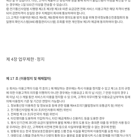
제한 할 수 있습니다. 다만, 고객이 제출하 는 증빙서류 등을 통해 회사가 불법스팸이 아님을 확인할 수 있
는 경우에는 1일 500건 이상을 전송할 수 있습니다.

⑫ 전기통신사업법 시행령 제2조 제3항 제3호 따른 요금감면 전화 서비스 이용고객은 해당 자격이 변동
되어 감면자격이 상실된 경우 지체없이 회사에 통보하여야 합니다.

13.고객은 이용약관 제9조 제4항, 제6항에 따라 명의도용 방지 등을 위해 한국정보통신진흥협회의 동
일명의 확인시스템(IMEI통합관리시스템) 조회를 위한 개인정보 제3자 제공에 동의하여야 합니다.
제 4장 업무제한·정지
제 17 조 (이용정지 및 해제절차)
① 회사는 이용고객이 다음 각 호의 1 에 해당하는 경우에는 즉시 이용을 정지할 수 있고 제 16 조의 규정
에 의한 이용고객의 의무를 이행하지 아니한 경우에는 이용요금 2 회 미 납 시(단, 7 만원 이상의 경우 1 
회 미납 시) 3 개월 동안 서비스의 이용을 정지할 수 있 으며, 고객의 의무이행 및 이용요금 납부약속 등에 
의해 이용정지 기준 및 기간은 연장이 가능합니다

  1. 정보통신망 이용촉진 및 정보보호 등에 관한 법률 제44조의7(불법정보의 유통금지 등) 위반시

  2. 전기통신사업법 제 30 조(타인사용의 제한) 위반시

  3. 전파법 제 19 조(무선국의 개설) 위반시

  4. 타인명의를 도용하여 가입하거나, 타인 예금계좌나 신용카드 등을 도용한 경우

  5. 평시 단기간에 과다한 요금이 발생하여 불법 복제나 명의 도용 또는 휴대폰 대출 등 부정한 사용 등으
로 우려되는 경우 (단, 고객에게 사전에 전화 등으로 사실여부를 확인할 수 없는 경우에 한함)

  6. 방통위 또는 한국 정보보호진흥원이 불법 스팸 전송 사실을 확인하여 이용정지를 요청 하는 경우

  7. 대량으로 스팸을 전송하거나 다량의 통화 또는 불완료 호를 발생시켜 시스템 장애를 야기했거나 야기