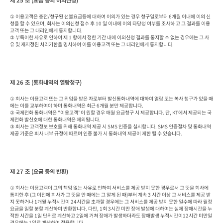
제 25 조 (요금 등의 이의신청)
① 이용고객은 충전/청구된 선불요금등에 대하여 이의가 있는 경우 청구일로부터 6개월 이내에 이의 신
청을 할 수 있으며, 회사는 이의신청 접수 후 10 일 이내에 이의 타당성 여부를 조사하 고 그 결과를 이용
고객 또는 그 대리인에게 통지합니다.

② 부득이한 사유로 인하여 제 1 항에서 정한 기간 내에 이의신청 결과를 통지할 수 없는 경우에는 그 사
유 및 재지정된 처리기한을 명시하여 이를 이용고객 또는 그 대리인에게 통지합니다.
제 26 조 (통화내역의 열람청구)
① 회사는 이용고객 또는 그 위임을 받은 자로부터 발신통화내역에 대하여 열람 또는 복사 청구가 있을 때
에는 이를 교부하여야 하며 통화내역은 최근 6개월 분만 제공합니다.

② 국제전화 통화내역은 “이용고객”이 원할 경우 매월 요금청구 시 제공합니다. 단, KT에서 제공되는 국
제전화 발신호에 대한 통화내역은 제외됩니다.

③ 회사는 고객정보 보호를 위해 통화내역 제공 시 SMS 인증을 실시합니다. SMS 인증절차 및 통화내역 
제공 기준은 회사 내부 규정에 따르며 인증 불가 시 통화내역 제공이 제한 될 수 있습니다.
제 27 조 (요금 등의 반환)
① 회사는 이용고객이 그의 책임 없는 사유로 인하여 서비스를 제공 받지 못한 경우로서 그 뜻을 회사에 
통지한 후 (그 이전에 회사가 그 뜻을 안 때에는 그 알게 된 때)부터 계속 3 시간 이상 그 서비스를 제공 받
지 못하거나 1개월 누적시간이 24시간을 초과할 경우에는 그 서비스를 제공 받지 못한 일수에 따라 월정 
요금을 일할 분할 계산하여 반환합니다. 다만, 1회 3시간 미만 장애 발생에 대하여는 실제 장애시간을 누
적한 시간을 1일 단위로 계산하고 2일에 거쳐 장애가 발생하더라도 장애발생 누적시간이12시간 미만일 
경우에는 1일로 계산하여 적용합니다.
