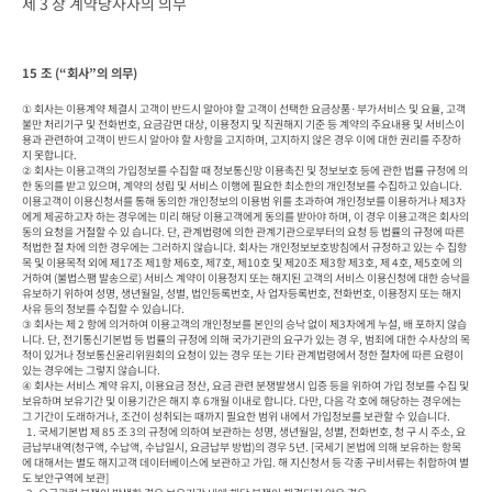
제 3 장 계약당사자의 의무
15 조 (“회사”의 의무)
① 회사는 이용계약 체결시 고객이 반드시 알아야 할 고객이 선택한 요금상품·부가서비스 및 요율, 고객
불만 처리기구 및 전화번호, 요금감면 대상, 이용정지 및 직권해지 기준 등 계약의 주요내용 및 서비스이
용과 관련하여 고객이 반드시 알아야 할 사항을 고지하며, 고지하지 않은 경우 이에 대한 권리를 주장하
지 못합니다.

② 회사는 이용고객의 가입정보를 수집할 때 정보통신망 이용촉진 및 정보보호 등에 관한 법률 규정에 의
한 동의를 받고 있으며, 계약의 성립 및 서비스 이행에 필요한 최소한의 개인정보를 수집하고 있습니다. 
이용고객이 이용신청서를 통해 동의한 개인정보의 이용범 위를 초과하여 개인정보를 이용하거나 제3자
에게 제공하고자 하는 경우에는 미리 해당 이용고객에게 동의를 받아야 하며, 이 경우 이용고객은 회사의 
동의 요청을 거절할 수 있 습니다. 단, 관계법령에 의한 관계기관으로부터의 요청 등 법률의 규정에 따른 
적법한 절 차에 의한 경우에는 그러하지 않습니다. 회사는 개인정보보호방침에서 규정하고 있는 수 집항
목 및 이용목적 외에 제17조 제1항 제6호, 제7호, 제10호 및 제20조 제3항 제3호, 제 4호, 제5호에 의
거하여 (불법스팸 발송으로) 서비스 계약이 이용정지 또는 해지된 고객의 서비스 이용신청에 대한 승낙을 
유보하기 위하여 성명, 생년월일, 성별, 법인등록번호, 사 업자등록번호, 전화번호, 이용정지 또는 해지 
사유 등의 정보를 수집할 수 있습니다.

③ 회사는 제 2 항에 의거하여 이용고객의 개인정보를 본인의 승낙 없이 제3자에게 누설, 배 포하지 않습
니다. 단, 전기통신기본법 등 법률의 규정에 의해 국가기관의 요구가 있는 경 우, 범죄에 대한 수사상의 목
적이 있거나 정보통신윤리위원회의 요청이 있는 경우 또는 기타 관계법령에서 정한 절차에 따른 요령이 
있는 경우에는 그렇지 않습니다.

④ 회사는 서비스 계약 유지, 이용요금 정산, 요금 관련 분쟁발생시 입증 등을 위하여 가입 정보를 수집 및 
보유하며 보유기간 및 이용기간은 해지 후 6개월 이내로 합니다. 다만, 다음 각 호에 해당하는 경우에는 
그 기간이 도래하거나, 조건이 성취되는 때까지 필요한 범위 내에서 가입정보를 보관할 수 있습니다.

  1. 국세기본법 제 85 조 3의 규정에 의하여 보관하는 성명, 생년월일, 성별, 전화번호, 청 구 시 주소, 요
금납부내역(청구액, 수납액, 수납일시, 요금납부 방법)의 경우 5년. [국세기 본법에 의해 보유하는 항목
에 대해서는 별도 해지고객 데이터베이스에 보관하고 가입. 해 지신청서 등 각종 구비서류는 취합하여 별
도 보안구역에 보관]
