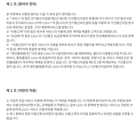
제 2 조 (용어의 정의)
본 약관에서 사용된 용어는 다음 각 호와 같이 정의합니다.

① “서비스”라 함은 전기통신사업법 제5조 제2항 (기간통신사업의 등록)에 의거 회사가 기간 통신사업
자로서 주식회사 LGU+(이하“LGU+”라 합니다)의 전기통신회선설비 등을 이용하 여 기간통신사업 방식
으로 제공하는 호집중 , 무선 재판매서비스를 말합니다.

② “이용고객”이라 함은 회사와 서비스의 이용에 관한 계약을 체결한 고객으로 규정합니다.

③ “요금제”라 함은 LGU+의 기간통신 요금정책에 의거하여 회사가 정한 무선재판매서비스의 과금 정책
입니다.

④   “이용신청서”라 함은 서비스의 이용을 위하여 회사가 정한 개별이용 계약서(고객동의확 인서, 약정
서 등)로 계약서와 동일한 효력을 가집니다.

⑤ “영진텔레콤(주)”이라 함은 LGU+의 이동전화서비스를 재판매하는 별도의 이동통신사업 자 입니다. 
따라서, 통화품질은 LGU+와 동일하지만 음성·문자·데이터 제공량, 약정기간 등 서비스 거래조건은 영
진텔레콤(주) 독자적인 체제로 운영하고 있습니다. 전기통신사업법 제5조 2항 에 해당하는 기간통신사
업자 입니다. (주의:영진텔레콤(주)은 LGU+의 대리점 이 아닙니다.) 기간통신사업자라 칭합니다.
제 3 조 (약관의 적용)
① 가입자 모집 서비스 이용에 관하여는 이 약관을 적용합니다. 이 약관에 명시되지 아니한 사항에 대하
여는 이용신청서(약정서 등), 관계법령 이 적용되고, 일부 LGU+의 정책에 연 동되는 서비스는 관련된 부
분에 한하여 LGU+ 서비스 이용약관을 적용합니다.

② 제 1 항에서 정한 이용신청서(약정서 등)에는 이용고객의 이익을 침해하거나 부당한 내용을 규정할 수 
없습니다.