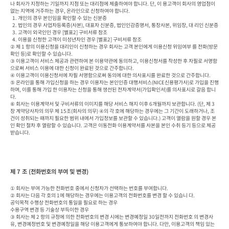
나 회사가 지정하는 기일까지 지점 또는 대리점에 제출하여야 합니다. 단, 이 용고객이 회사의 영업점이 
없는 지역에 거주하는 경우, 온라인으로 신청하여야 합니다.

  1. 개인의 경우 본인임을 확인할 수 있는 신분증

  2. 법인의 경우 사업자등록증(사본), 대표자 신분증, 법인인감증명서, 통장사본, 위임장, 대 리인 신분증

  3. 고객이 외국인인 경우 [별표2] 구비서류 참조

  4. 이용을 신청한 고객이 미성년자인 경우 [별표2] 구비서류 참조

② 제 1 항의 이용신청을 대리인이 신청하는 경우 회사는 고객 본인에게 이용신청 위임여부 를 전화(방문
확인 등)로 확인할 수 있습니다.

③ 이용고객이 서비스 제공과 관련하여 본 이용약관에 동의하고, 이용신청서를 작성한 후 자필로 서명함
으로써 서비스 이용에 대한 신청이 완료된 것으로 간주합니다.

④ 이용고객이 이용신청서에 자필 서명함으로써 동의에 대한 의사표시를 완료한 것으로 간주합니다.

⑤ 온라인을 통해 가입신청을 하는 경우 이용자는 본인인증 대행서비스(NICE신용평가사)로 가입을 진행
하며, 이를 통해 가입 한 이용자는 신청을 통해 생선된 전자계약서(가입확인서)를 의사표시로 갈음 합니
다. 

⑥ 회사는 이용계약서 및 구비서류의 이미지를 해당 서비스 해지 이후 6개월까지 보관합니다. (단, 제 3
장 계약당사자의 의무 제 15조(회사의 의무) ④의 각 호에 해당하는 경우에는 그 기간이 도래하거나, 조
건이 성취되는 때까지 필요한 범위 내에서 가입정보를 보관할 수 있습니다.) 고객이 열람을 원할 경우 본
인 확인 절차 후 열람할 수 있습니다. 고객은 이동전화 이용계약서를 사본을 본인 수취 등기 등으로 제공
받습니다.
제 7 조 (전화번호의 부여 및 변경)
① 회사는 부여 가능한 전화번호 중에서 신청자가 선택하는 번호를 부여합니다.

② 회사는 다음 각 호의 1에 해당하는 경우에는 이용고객의 전화번호를 변경 할 수 있습니 다.

공익목적 수행상 전화번호의 통일을 필요로 하는 경우

수용구역 변경 등 기술상 부득이한 경우

③ 회사는 제 2 항의 규정에 의한 전화번호의 변경 시에는 변경예정일 30일전까지 전화번호 의 변경사
유, 변경예정번호 및 변경예정일을 해당 이용고객에게 통보하여야 합니다. 다만, 이용고객의 책임 있는 