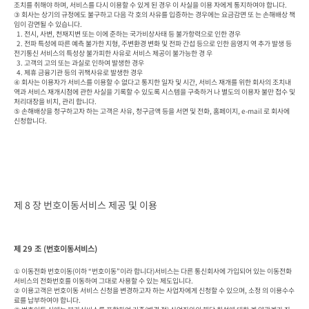
조치를 취해야 하며, 서비스를 다시 이용할 수 있게 된 경우 이 사실을 이용 자에게 통지하여야 합니다.

③ 회사는 상기의 규정에도 불구하고 다음 각 호의 사유를 입증하는 경우에는 요금감면 또 는 손해배상 책
임이 감면될 수 있습니다.

  1. 전시, 사변, 천재지변 또는 이에 준하는 국가비상사태 등 불가항력으로 인한 경우

  2. 전파 특성에 따른 예측 불가한 지형, 주변환경 변화 및 전파 간섭 등으로 인한 음영지 역 추가 발생 등 
전기통신 서비스의 특성상 불가피한 사유로 서비스 제공이 불가능한 경 우

  3. 고객의 고의 또는 과실로 인하여 발생한 경우

  4. 제휴 금융기관 등의 귀책사유로 발생한 경우

④ 회사는 이용자가 서비스를 이용할 수 없다고 통지한 일자 및 시간, 서비스 재개를 위한 회사의 조치내
역과 서비스 재개시점에 관한 사실을 기록할 수 있도록 시스템을 구축하거 나 별도의 이용자 불만 접수 및 
처리대장을 비치, 관리 합니다.

⑤ 손해배상을 청구하고자 하는 고객은 사유, 청구금액 등을 서면 및 전화, 홈페이지, e-mail 로 회사에 
신청합니다.
제 8 장 번호이동서비스 제공 및 이용
제 29 조 (번호이동서비스)
① 이동전화 번호이동(이하 “번호이동”이라 합니다)서비스는 다른 통신회사에 가입되어 있는 이동전화
서비스의 전화번호를 이동하여 그대로 사용할 수 있는 제도입니다.

② 이용고객은 번호이동 서비스 신청을 변경하고자 하는 사업자에게 신청할 수 있으며, 소정 의 이용수수
료를 납부하여야 합니다.
