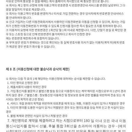
사유로 인하여 통보할 수 없을 때에는 회사 홈페이지 게시함으로 써 통보한 것으로 봅니다.

④ 회사는 제 2 항의 규정에 의해 이용고객의 번호변경 시 번호변경안내 서비스를 변경된 날로부터 그 다
음달 말일까지 무료로 제공합니다.

⑤ 회사는 이용고객이 번호를 변경하거나 타사로 가입 전환하는 경우 당사자에게 번호변경 안내서비스
를 안내하여야 합니다.

⑥ 신규 가입자는 다른 이동전화회사에서 사용하던 이동전화번호 이동을 신청할 수 있으며, 회사는 가입
자가 신청한 이동전화번호가 부여될 수 있도록 신청서를 접수한 즉시 필요한 조치를 취하여야 합니다.

⑦ 이용자의 요청에 의한 번호변경은 1회선당 월 1회 이내로 제한합니다. 다만, 단말기 분실 로 확인된 경
우 또는 스토킹 등으로 인해 번호변경이 불가피하다고 회사가 인정한 경우

에는 번호변경 제한회수에 포함하지 않습니다.

⑧ 부여 받은 번호가 판매되는 것으로 확인되는 등 실제 번호사용 의사가 없는 이용자(계약 자)에게 번호
가 제공된 경우 번호가 회수될 수 있습니다.
제 8 조 (이용신청에 대한 불승낙과 승낙의 제한)
① 회사는 다음 각 호의 1에 해당하는 이용신청에 대하여는 승낙을 제한할 수 있습니다.

  1. 타인 명의로 신청한 경우

  2. 제출서류의 내용이 허위인 경우

  3. 가입 통신사를 불문하고 불법스팸 발송 등으로 이용정지 또는 계약 해지된 시점으로부 터 1년이 경과
하지 않은 경우. (*불법스팸 : 정보통신망 이용촉진 및 정보보호 등에 관한 법률을 위반하여 전송 또는 게
시되는 영리 목적의 광고성 정보)

  4. 서비스 개설 본래의 목적을 위반하여 대포폰을 매개 또는 개통, 이용한 사실이 있거나 처벌받은 경우

  5. 타인의 명의를 도용한 사실이 있거나 처벌받은 경우 또는 명의도용을 상습 허위 신고 한 사실이 있는 
경우

  6. 불법 복제와 관련된 사실이 있거나 처벌 받은 경우

 7. 개인명의로 계약을 체결하려고 하는 시점으로부터 
180 
일 이내 모든 국내 이동
통신사업자를 합쳐서 선불
, 
후불 통합 
3
회선을 초과하여 개통하는 경우 
- (
예외
사항
)
계약 상대방이 직접 회사가 지정한 지점 방문을 통한 본인확인으로 계 약