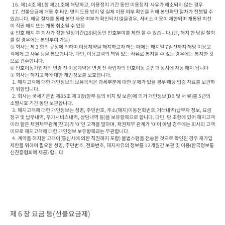
  16. 제14조 제1항 제21조에 해당하고, 이용정지 기간 동안 이용정지  사유가 해소되지 않는 경우
  17. 선불요금제 개통 후 타인 명의 도용 방지 및 실제 이용 여부 확인을 위해 본인확인 절차가 진행될 수 
있습니다. 해당 절차를 통해 본인 사용 여부가 확인되지 않을경우, 서비스 이용이 제한되며 개통된 회선
이 직권 해지 또는 개통 취소될 수 있음

④ 번호 해지 후 회사가 정한 일정기간(28일)동안 번호부여를 제한 할 수 있습니다.(단, 해지 한 당일 철회
를 할 경우에는 본인부여 가능)

⑤ 회사는 제 3 항의 규정에 의하여 이용계약을 해지하고자 하는 때에는 해지일 7일전까지 해당 이용고
객에게 그 사유 등을 통보합니다. 다만, 이용고객의 책임 있는 사유로 통지할 수 없는 경우에는 통지한 것
으로 간주합니다.

⑥ 번호이동가입자의 변경 전 이용계약은 변경 전 사업자의 번호이동 승인과 동시에 자동 해지 됩니다

⑦ 회사는 해지고객에 대한 개인정보를 보호합니다.

  1. 해지고객에 대한 개인정보의 보유목적은 과세부분에 대한 문제가 있을 경우 해당 입증 자료를 보관하
기 위함입니다.

  2. 회사는 국세기준법 제85조 제 3항(장부 등의 비치 및 보존)에 의거 개인정보(DB 및 서 류)를 5년의 
소멸시효 기간 동안 보관합니다.

  3. 해지고객에 대한 개인정보는 성명, 주민번호, 주소(해지)이동전화번호,거래내역(납부자 정보, 요금
청구 및 납부내역, 부가서비스내역, 상담내역 등)을 보유항목으로 합니다. 다만, 당 조항에 있어 해지고객
이라 함은 채권채무관계(잔고)가 ‘0’인 고객을 말하며, 채권채무 관계가 ‘0’이 아닐 경우에는 회사의 고객
이므로 해지고객에 대한 개인정보 보유항목과는 무관합니다.

  4. 계약을 해지한 고객이(통신사에 의한 직권해지 포함) 불법스팸을 전송한 것으로 확인된 경우 재가입 
제한을 위하여 필요한 성명, 주민번호, 전화번호, 해지사유의 정보를 12개월간 보관 및 이용(한국정보통
신진흥협회에 제공) 합니다.
제 6 장 요금 등(선불요금제)