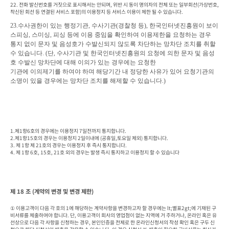
22. 전화 발신번호를 거짓으로 표시해서는 안되며, 위반 시 동이 명의자의 전체 또는 일부회선(가상번호, 
착신된 회선 등 연결된 서비스 포함)의 이용정지 등 서비스 이용이 제한 될 수 있습니다.  
23.
수사권한이 있는 행정기관
, 
수사기관
(
경찰청 등
), 
한국인터넷진흥원이 보이
스피싱
, 
스미싱
, 
피싱 등에 이용 중임을 확인하여 이용제한을 요청하는 경우

통지 없이 문자 및 음성호가 수발신되지 않도록 차단하는 망차단 조치를 취할 
수 있습니다
. (
단
, 
수사기관 및 한국인터넷진흥원의 요청에 의한 문자 및 음성
호 수발신 망차단에 대해 이의가 있는 경우에는 요청한

기관에 이의제기
를 하여야 하며 해당기간 내 정당한 사유가 있어 요청기관의 
소명이 있을 경우에는 망차단 조치를 해제할 수 있습니
다
.)
1.제1항6호의 경우에는 이용정지 7일전까지 통지합니다.

2.제1항15호의 경우는 이용정지 2일이내에 (공휴일,토요일 제외) 통지합니다.

3. 제 1항 제 21호의 경우는 이용정지 후 즉시 통지합니다.

4. 제 1항 6호, 15호, 21호 외의 경우는 발생 즉시 통지하고 이용정지 할 수 있습니다
제 18 조 (계약의 변경 및 변경 제한)
① 이용고객이 다음 각 호의 1에 해당하는 계약사항을 변경하고자 할 경우에는 lt;별표2gt;에 기재된 구
비서류를 제출하여야 합니다. 단, 이용고객이 회사의 영업점이 없는 지역에 거 주하거나, 온라인 혹은 유
선상으로 다음 각 사항을 신청하는 경우, 본인인증을 전제로 한 온라인신청서의 작성 확인 혹은 구두 신