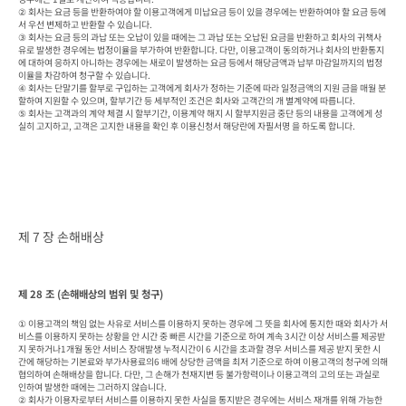
② 회사는 요금 등을 반환하여야 할 이용고객에게 미납요금 등이 있을 경우에는 반환하여야 할 요금 등에
서 우선 변제하고 반환할 수 있습니다.

③ 회사는 요금 등의 과납 또는 오납이 있을 때에는 그 과납 또는 오납된 요금을 반환하고 회사의 귀책사
유로 발생한 경우에는 법정이율을 부가하여 반환합니다. 다만, 이용고객이 동의하거나 회사의 반환통지
에 대하여 응하지 아니하는 경우에는 새로이 발생하는 요금 등에서 해당금액과 납부 마감일까지의 법정
이율을 차감하여 청구할 수 있습니다.

④ 회사는 단말기를 할부로 구입하는 고객에게 회사가 정하는 기준에 따라 일정금액의 지원 금을 매월 분
할하여 지원할 수 있으며, 할부기간 등 세부적인 조건은 회사와 고객간의 개 별계약에 따릅니다.

⑤ 회사는 고객과의 계약 체결 시 할부기간, 이용계약 해지 시 할부지원금 중단 등의 내용을 고객에게 성
실히 고지하고, 고객은 고지한 내용을 확인 후 이용신청서 해당란에 자필서명 을 하도록 합니다.
제 7 장 손해배상
제 28 조 (손해배상의 범위 및 청구)
① 이용고객의 책임 없는 사유로 서비스를 이용하지 못하는 경우에 그 뜻을 회사에 통지한 때와 회사가 서
비스를 이용하지 못하는 상황을 안 시간 중 빠른 시간을 기준으로 하여 계속 3시간 이상 서비스를 제공받
지 못하거나1개월 동안 서비스 장애발생 누적시간이 6 시간을 초과할 경우 서비스를 제공 받지 못한 시
간에 해당하는 기본료와 부가사용료의6 배에 상당한 금액을 최저 기준으로 하여 이용고객의 청구에 의해 
협의하여 손해배상을 합니다. 다만, 그 손해가 천재지변 등 불가항력이나 이용고객의 고의 또는 과실로 
인하여 발생한 때에는 그러하지 않습니다.

② 회사가 이용자로부터 서비스를 이용하지 못한 사실을 통지받은 경우에는 서비스 재개를 위해 가능한 