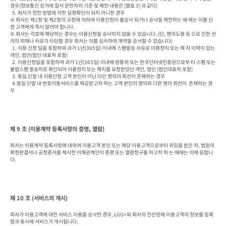
경우(정보통신 상거래 질서 문란자의 기준 및 제한 내용은 [별표 3] 과 같다)

  5. 회사가 정한 방법에 의한 실명확인이 되지 아니한 경우

④ 회사는 제1항 및 제2항의 규정에 의하여 이용신청이 불승낙 되거나 승낙을 제한하는 때 에는 이를 신
청 고객에게 즉시 알려야 합니다.

⑤ 회사는 각호에 해당하는 경우는 이용신청을 승낙하지 않을 수 있습니다. (단, 명의도용 등 으로 인한 선
의의 피해나 사유가 타당할 경우 회사는 이를 심사하여 계약을 승낙할 수 있습니다)

  1. 이용 신청 일을 포함하여 과거 1년(365일) 이내에 스팸발송 사유로 이용정지 또는 해 지 이력이 있는 
개인, 법인(법인 대표자 포함)

  2. 이용신청일을 포함하여 과거 1년(365일) 이내에 방통위 또는 한국인터넷진흥원으로부 터 스팸 또는 
불법스팸 발송자로 확인되어 이용정지 또는 해지를 요청받았던 개인, 법인 (법인대표자 포함)

  3. 동일 단말 내 이용신청 고객 본인이 아닌 타인 명의의 회선이 존재하는 경우

  4.동일 단말 내 번호이동서비스를 제공받고자 하는 고객 본인의 명의와 다른 명의 회선이  존재하는 경
우
제 9 조 (이용계약 등록사항의 증명, 열람)
회사는 이용계약 등록사항에 대하여 이용고객 본인 또는 해당 이용고객으로부터 위임을 받은 자, 법원의 
확정판결서나 공정증서를 제시한 이해관계인이 증명 또는 열람청구를 하고자 하 는 때에는 이에 응합니
다.
제 10 조 (서비스의 개시)
회사가 이용고객에 대한 서비스 이용을 승낙한 경우, LGU+와 회사의 전산망에 이용고객의 정보를 등록
함과 동시에 서비스가 개시됩니다.