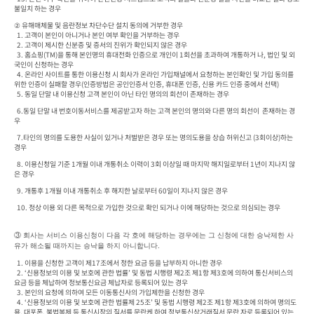
불일치 하는 경우 
② 유해매체물 및 음란정보 차단수단 설치 동의에 거부한 경우

  1. 고객이 본인이 아니거나 본인 여부 확인을 거부하는 경우

  2. 고객이 제시한 신분증 및 증서의 진위가 확인되지 않은 경우

  3. 홈쇼핑(TM)을 통해 본인명의 휴대전화 인증으로 개인이 1회선을 초과하여 개통하거 나, 법인 및 외
국인이 신청하는 경우

  4. 온라인 사이트를 통한 이용신청 시 회사가 온라인 가입채널에서 요청하는 본인확인 및 가입 동의를 
위한 인증이 실패할 경우(인증방법은 공인인증서 인증, 휴대폰 인증, 신용 카드 인증 중에서 선택)
  5. 동일 단말 내 이용신청 고객 본인이 아닌 타인 명의의 회선이 존재하는 경우
  6.동일 단말 내 번호이동서비스를 제공받고자 하는 고객 본인의 명의와 다른 명의 회선이  존재하는 경
우
  7.타인의 명의를 도용한 사실이 있거나 처벌받은 경우 또는 명의도용을 상습 허위신고 (3회이상)하는 
경우
  8. 이용신청일 기준 1개월 이내 개통취소 이력이 3회 이상일 때 마지막 해지일로부터 1년이 지나지 않
은 경우
  9. 개통후 1개월 이내 개통취소 후 해지한 날로부터 60일이 지나지 않은 경우
  10. 정상 이용 외 다른 목적으로 가입한 것으로 확인 되거나 이에 해당하는 것으로 의심되는 경우
③ 
회사는 서비스 이용신청이 다음 각 호에 해당하는 경우에는 그 신청에 대한 승낙제한 사 
유가 해소될 때까지는 승낙을 하지 아니합니다.
  1. 이용을 신청한 고객이 제17조에서 정한 요금 등을 납부하지 아니한 경우

  2. ‘신용정보의 이용 및 보호에 관한 법률’ 및 동법 시행령 제2조 제1항 제3호에 의하여 통신서비스의 
요금 등을 체납하여 정보통신요금 체납자로 등록되어 있는 경우

  3. 본인의 요청에 의하여 모든 이동통신사의 가입제한을 신청한 경우

  4. ‘신용정보의 이용 및 보호에 관한 법률제 25조’ 및 동법 시행령 제2조 제1항 제3호에 의하여 명의도
용, 대포폰, 불법복제 등 통신시장의 질서를 문란케 하여 정보통신상거래질서 문란 자로 등록되어 있는 