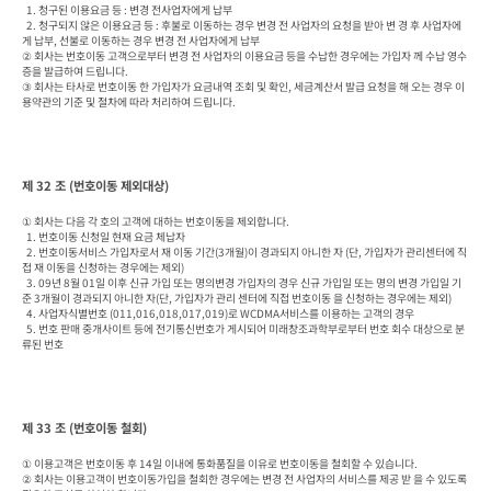
  1. 청구된 이용요금 등 : 변경 전사업자에게 납부

  2. 청구되지 않은 이용요금 등 : 후불로 이동하는 경우 변경 전 사업자의 요청을 받아 변 경 후 사업자에
게 납부, 선불로 이동하는 경우 변경 전 사업자에게 납부

② 회사는 번호이동 고객으로부터 변경 전 사업자의 이용요금 등을 수납한 경우에는 가입자 께 수납 영수
증을 발급하여 드립니다.

③ 회사는 타사로 번호이동 한 가입자가 요금내역 조회 및 확인, 세금계산서 발급 요청을 해 오는 경우 이
용약관의 기준 및 절차에 따라 처리하여 드립니다.
제 32 조 (번호이동 제외대상)
① 회사는 다음 각 호의 고객에 대하는 번호이동을 제외합니다.

  1. 번호이동 신청일 현재 요금 체납자

  2. 번호이동서비스 가입자로서 재 이동 기간(3개월)이 경과되지 아니한 자 (단, 가입자가 관리센터에 직
접 재 이동을 신청하는 경우에는 제외)

  3. 09년 8월 01일 이후 신규 가입 또는 명의변경 가입자의 경우 신규 가입일 또는 명의 변경 가입일 기
준 3개월이 경과되지 아니한 자(단, 가입자가 관리 센터에 직접 번호이동 을 신청하는 경우에는 제외)

  4. 사업자식별번호 (011,016,018,017,019)로 WCDMA서비스를 이용하는 고객의 경우

  5. 번호 판매 중개사이트 등에 전기통신번호가 게시되어 미래창조과학부로부터 번호 회수 대상으로 분
류된 번호
제 33 조 (번호이동 철회)
① 이용고객은 번호이동 후 14일 이내에 통화품질을 이유로 번호이동을 철회할 수 있습니다.

② 회사는 이용고객이 번호이동가입을 철회한 경우에는 변경 전 사업자의 서비스를 제공 받 을 수 있도록 