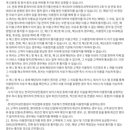
게 신분증 및 증서 등의 유효 여부를 추가로 확인 요청할 수 있습니다.

  19. 번호 판매 중개사이트 등에 전기통신번호가 게시되어 미래창조과학부로부터 2회 이 상 번호 회수 
대상으로 분류된 경우 회수 절차 없이 1개월 동안 이용정지를 실시할 수 있습니다. 단, 해당기간 내 정당
한 사유가 있어 소명이 있을 경우에는 이용정지 조치를 해제 할 수 있습니다.

② 회사는 제1항의 이용요금 미납에 의한 규정에 의하여 이용정지를 하고자 하는 때에는 그 사유, 일시 및 
기간을 명시하여 이용정지 7일 전까지 전화 또는 우편 등으로 해당 이용고 객에게 통지합니다. 다만, 해
당 이용고객과 통화가 되지 않는 등 이용고객의 책임 있는 사유로 통지할 수 없는 때에는 문자 등 간이한 
방법으로 통지할 수 있습니다. 단, 제17조 제1항 제 15호, 제16호의 경우에는, 이용정지 2일 이내에(공
휴일, 토요일, 일요일 제외) 통 지합니다.

③ 제 2 항의 규정에 의하여 이용정지의 통지를 받은 이용고객은 그 이용정지에 대하여 이 의가 있을 때에
는 방문, 전화, 팩스 등으로 이의를 제기할 수 있습니다. 단, 제17조 제1항 제 15호, 제16호의 이용정지
에 대하여 이의가 있는 경우에는 이용정지를 요청한 기관에 이의제기 하여야 합니다.

④ 회사는 고객이 이용요금을 완납한 경우 이외에 임의로 이용정지를 해제할 수 없습니다.

⑤ 회사는 고객이 제 1 항 제 6 호, 제7호, 제 10 호에 해당되는 경우 3 개월 이내의 기간을 정하여 지체 없
이 서비스 이용을 정지(전체서비스 또는 일부 서비스)할 수 있으며, 그 사실을 고객에게 통보합니다. 다만 
미리 통지하는 것이 곤란한 경우에는 선조치 후 통지할 수 있습니다.

⑥ 제 1 항 제 6 호 내지 제 10 호에 해당되어 이용이 정지된 고객은 이용정지 기간경과 후 1 개월 이내에 
그 사유를 해소하여야 하며, 회사는 이용정지의 사유가 해소되면 즉시 서 비스의 이용을 가능하게 합니
다.

⑦ 제 1 항 제 11 호에 해당되어 이용이 정지된 고객은 그 사유를 해소하거나, 회사가 시스 템 조회를 통해 
이용정지의 사유가 해소됨을 확인하고 고객이 사용 의사를 표명한 경우 즉시 서비스의 이용을 가능하게 
합니다.

  -수사기관 또는 한국인터넷진흥원이 보이스피싱 등에 이용 중인 사실을 확인하여 이용정지를 요청하는
경우 즉시 동일 명의자의 전체 또는 일부 회선(가상번호, 착신된 회선 등 연결된 서비스 포함)의 이용을 중
지

  -한국인터넷진흥원이 악성앱에 포함된 가로채기 전화번호를 이용정지를 요청하는경우

20.고객이 SIM변경, 명의변경 시 대상 단말에 타인명의의 회선이 존재하는 경우 또는 고객 본인의 명의
와 동일 단말내 존재하는 회선간 명의 일치 여부 확인이 불가한 경우. 단, 명의변경 등을 통해 회선간 명의
가 일치하게 되는 경우에는 이용정지를 해제할 수 있습니다.

21. 회사는 이용정지등조치를 취한 경우 고객에게 그 사유, 일시 및 기간을 명시하여 요금청구서나 
SMS(단문메세지), 전화 등의 방법으로 통지합니다. 다만, 해당 고객의 책임있는 사유로 통지할 수 없는 
경우는 통지된 것으로 간주합니다.
