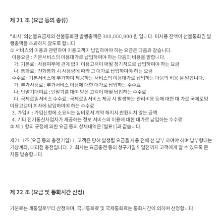
제 21 조 (요금 등의 종류)
“회사”의선불요금제의 선불통화권 발행총액은 300,000,000 원 입니다. 미사용 잔액이 선불통화권 발
행총액을 초과하지 않도록 합니다

① 서비스의 이용과 관련하여 이용고객이 납입하여야 하는 요금은 다음과 같습니다.

  이용요금 : 기본서비스의 이용대가로 납입하여야 하는 다음의 비용을 말합니다.

    가. 기본료 : 사용여부에 관계 없이 이용고객이 매월 정기적으로 납입하여야 하는 요금

    나. 통화료 : 전화통화 시 사용량에 따라 그 대가로 납입하여야 하는 요금

  수수료 : 기본서비스에 부가하여 제공하는 서비스의 이용대가로 납입하는 다음의 비용 을 말합니다.

    가. 부가사용료 : 부가서비스 이용에 대한 대가로 납입하는 수수료

    나. 단말기대여료 : 단말기를 대여 받은 고객이 매월 납입하는 수수료

    다. 국제로밍서비스 수수료 : 국제로밍서비스 제공 시 발생하는 관리비용 등에 대한 대 가로 국제로밍 
이용고갱이 회사에 납입하여야 하는 수수료

  3. 가입비 : 가입신청에 소요되는 실비로서 계약 해지시 반환되지 않는 금액

  4. 기타 전기통신사업자가 제공하는 정보 서비스의 이용에 대한 대가로 납입하는 수수료

② 제 1 항의 규정에 의한 요금 등의 상세내역은 [별표1]과 같습니다.

제21-1조 (요금 등의 충전기일) 1. 고객은 당해 발생될 요금을 사용 전에 선 납부 하여야 하며 납부형태는 
가상계좌, 대리점 충전입니다. 2. 회사는 요금충전 등의 청구기일 5 일전까지 고객에게 알 수 있도록 문
자를 발송합니다.
제 22 조 (요금 및 통화시간 산정)
기본료는 개통일로부터 산정하며, 국내통화료 및 국제통화료는 통화시간에 의하여 산정합니다.