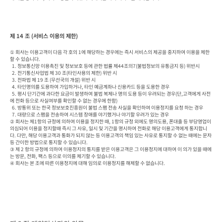
제 14 조 (서비스 이용의 제한)
① 회사는 이용고객이 다음 각 호의 1에 해당하는 경우에는 즉시 서비스의 제공을 중지하여 이용을 제한
할 수 있습니다.

  1. 정보통신망 이용촉진 및 정보보호 등에 관한 법률 제44조의7(불법정보의 유통금지 등) 위반시

  2. 전기통신사업법 제 30 조(타인사용의 제한) 위반 시

  3. 전파법 제 19 조 (무선국의 개설) 위반 시

  4. 타인명의를 도용하여 가입하거나, 타인 예금계좌나 신용카드 등을 도용한 경우

  5. 평시 단기간에 과다한 요금이 발생하여 불법 복제나 명의 도용 등이 우려되는 경우(단,고객에게 사전
에 전화 등으로 사실여부를 확인할 수 없는 경우에 한함)

  6. 방통위 또는 한국 정보보호진흥원이 불법 스팸 전송 사실을 확인하여 이용정지를 요청 하는 경우

  7. 대량으로 스팸을 전송하여 시스템 장애를 야기했거나 야기할 우려가 있는 경우

② 회사는 제1항의 규정에 의하여 이용을 정지한 때, 1항의 규정 외에도 명의도용, 폰대출 등 부당영업이 
의심되어 이용을 정지할때 즉시 그 사유, 일시 및 기간을 명시하여 전화로 해당 이용고객에게 통지합니
다. 다만, 해당 이용고객과 통화가 되지 않는 등 이용고객의 책임 있는 사유로 통지할 수 없는 때에는 문자 
등 간이한 방법으로 통지할 수 있습니다.

③ 제 2 항의 규정에 의하여 이용정지의 통지를 받은 이용고객은 그 이용정지에 대하여 이 의가 있을 때에
는 방문, 전화, 팩스 등으로 이의를 제기할 수 있습니다.

④ 회사는 본 조에 따른 이용정지에 대해 임의로 이용정지를 해제할 수 없습니다.