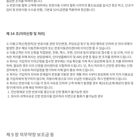
필요한 조치를 하여야 합니다.

③ 번호이동 철회 고객에 대하여는 번호이동 시부터 철회 시까지의 통신요금을 실시간 정산 하고, 신규가
입비 및 번호이동 수수료 반환, 기본료 50%감면을 적용하여 정산합니다.
제 34 조(이의신청 및 처리)
① 이용고객(신청권자)은 번호이동 관련 무단변경, 부당요금 청구 등 부당 행위로 인하여 선 의의 피해가 
발생한 경우 해당 이동전화사업자 또는 번호이동관리센터에 이의신청 할 수 있습니다.

② 이용고객은 이의 신청을 직접방문, 전화, 팩스, 우편, 인터넷 등의 방법으로 접수할 수 있 으며, 이의 신
속한 처리를 위해 회사는 상담원배치, 인터넷홈페이지 및 ARS 운영 등 필요 한 조치를 취하여 드립니다.

③ 회사는 가입자의 이의신청을 접수한 경우에는 사실 확인을 거쳐 즉시 원상회복 등의 조 치를 취하여야 
하며, 필요한 경우 이의 신청을 관리센터로 이첩하여 드립니다. 단, 즉시 처리하기 곤란한 경우에는 신청
권자에게 그 사유와 처리일정을 명기하여 지체 없이 통보 하여 드립니다.

④ 회사는 가입자의 의사와 관계없이 번호를 이동한 경우 개통 처리 시부터 원상회복 시까 지의 이용요금
을 가입자에게 청구하지 않으며, 자동이체 등으로 이미 수납한 이용요금도 즉시 반환하여 드립니다.

⑤ 회사는 번호이동 시 다음 각 호의 사유로 인하여 고객 피해가 발생할 경우 제28조(손해 배상의 범위 및 
청구)에 따라 손해 배상 하여야 합니다.

  1. 전산장애로 인한 번호이동 중단으로 인한 통화가 불가능한 경우

  2. 회사의 귀책사유로 인한 번호이동 업무처리 지연으로 통화가 불가능한 경우
제 9 장 의무약정 보조금 등