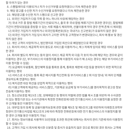
할 우려가 있는 경우

  8. 스팸릴레이로 이용되거나 자가 수신거부를 요청하였으나 지속 재전송한 경우

  9. 해당 광고를 수신한 자가 수신거부를 요청하였으나 지속 재전송한 경우

  10. 해당광고를 수신한 자가 스팸으로 신고한 경우

  11. 외국인 가입자가 다음 각목 중 어느 하나의 사유에 해당하는 경우

    가) 국내 거주 중 합법 체류기간이 만료되거나, 출국 후 국내 합법 체류기간이 경과한 경우(단, 합법체류
기간이 연장되었음을 증빙할 수 있는 서류 제출시 제외하며, 선불이용계 약의 경우 잔액 존재 시 제외함)

    나) 외국인 가입자가 사망하거나 외국인등록번호(또는 국내거소 신고번호)가 유효하지 않은 경우

    다) 외국인 가입자가 가입 당시 회사가 고지한 국적 등 고객정보가 변경되었으나, 회사 에 통보 및 갱신
하지 않은 경우

  12. 개인 고객이 사망하거나, 법인명의로 가입된 회선으로 폐업법인으로 확인된 경우

  13. 회사의 서비스 제공목적 외의 용도로 서비스를 이용하거나, 제 3 자에게 임의로 해당 서비스를 임대
한 경우

  14. 회사와 별도의 계약 또는 동의 없이 서비스 제공 목적 외 다음 각 호의 하나에 해당 하는 경우와 같이 
이용하는 경우 (단, 부가서비스의 이용정지를 통해 이용정지 사유가 해 소되는 경우는 해당 부가서비스만 
이용 정지할 수 있음)

    가) 요금제의 무료통화, 할인혜택 등을 통화호 중계, 통화호 재판매 사업 등을 영위하기 위한 목적으로 
이용하는 행위

    나) 서비스로 수신되는 통화 혹은 메시지를 착신전화 등 부가서비스를 2 회 이상 망내/ 외 여러 단계를 
경유하도록 연결하는 행위

    다) 복지감면 대상 회선을 상업적 목적으로 이용하는 행위

    라) 이용고객에게 제공하는 서비스(할인, 기본제공 요금제 및 부가서비스)를 영리목적의 광고성 정보 
전송에 이용하는 행위

  15. 청소년보호법 제19조 1항, 성매매알선 등 행위의 처벌에 관한 법률 제 4 조를 위반하 여 수사권한
이 있는 행정기관 또는 수사기관에서 특정한 전화번호에 대한 전기통신서비 스의 이용정지를 요청한 경
우 (3개월 동안 이용정지 가능)

  16. 대부업 등의 등록 및 금융이용자보호에 관한 법률 제9조 및 제9조의 2를 위반하여 미래창조과학부
장관이 전기통신사업법 제32조의 3에 따라 특정한 전화번호에 대한 전기 통신서비스의 이용정지를 명
한 경우 (3개월 동안 이용정지 가능)

  17. 회사는 정보이용료 사용액이 50만원을 초과한 회선에 대해서는 회사의 관리 기준에 따라 이용정지 
할 수 있습니다.

  18. 고객이 가입 시 회사에 제시한 신분증 및 증서가 유효하지 않은 것으로 확인된 경우 회사는 고객에