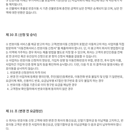
③ 번호이동 시에는 부가서비스를 포함하여 기존(변경 전) 사업자와의 해당 회선에 대한 계 약관계가 자
동 해지됩니다.

④ 선불에서 후불로 번호이동 시 기존 선불번호에 충전된 금액의 남은 잔액은 승계되지 않 으며, 남은 잔
액에 대한 반환은 없습니다.
제 30 조 (신청 및 승낙)
① 번호이동 서비스를 제공 받고자 하는 고객(번호이동 신청권자 포함)은 이동하고자 하는 사업자를 직접 
방문하여 “이동전화서비스 번호이동 신청서”를 제출하여야 합니다. 단, 이 용고객이 회사의 영업점이 없
는 지역에 거주하는 경우 회사는 제출 방법을 별도로 지정 할 수 있으며, 회사는 고객의 본인인증을 전제
로 한 온라인 혹은 유선상의 신청으로 본 항의 신청서 제출을 갈음할 수 있습니다.

② 사업자는 번호이동 신청자의 정당성, 가입자 성명 및 이동전화번호의 부합, 변경 전, 후사 업자 이름, 
사업자간 가입자 인증 항목 일치 등을 확인하여 승낙합니다. 다만, 다음 각 호 의 결격사유 발생시에는 번
호이동을 승낙하지 않습니다.

  1. 번호변경 신청권자의 자격 미비

  2. 변경 전 사업자에 등록된 명의인명, 주민(법인)등록번호, 이동전화 번호 불일치 및 단말 기 일련번호, 
요금이체 계좌, 신용카드 번호, 요금납부용 KT합산 청구번호 중 모두 불일치 하는 경우

  3. 번호이동 시점을 기준으로 이미 청구된 요금을 체납한 경우

  4. 고객정보 확인절차에서 번호이동에 동의하지 않은 경우
제 31 조 (변경 전 요금정산)
① 회사는 번호이동 신청 고객에 대한 변경 전 회사의 통신요금, 단말기 할부금 등 미납액을 고지하고, 번
호이동 고객은 변경 전 사업자의 통신요금, 단말기할부금 등 미납금액을 다 음과 같이 납부하여야 합니
다.
