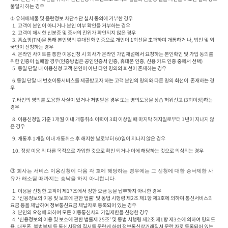
불일치 하는 경우 
② 유해매체물 및 음란정보 차단수단 설치 동의에 거부한 경우

  1. 고객이 본인이 아니거나 본인 여부 확인을 거부하는 경우

  2. 고객이 제시한 신분증 및 증서의 진위가 확인되지 않은 경우

  3. 홈쇼핑(TM)을 통해 본인명의 휴대전화 인증으로 개인이 1회선을 초과하여 개통하거 나, 법인 및 외
국인이 신청하는 경우

  4. 온라인 사이트를 통한 이용신청 시 회사가 온라인 가입채널에서 요청하는 본인확인 및 가입 동의를 
위한 인증이 실패할 경우(인증방법은 공인인증서 인증, 휴대폰 인증, 신용 카드 인증 중에서 선택)
  5. 동일 단말 내 이용신청 고객 본인이 아닌 타인 명의의 회선이 존재하는 경우
  6.동일 단말 내 번호이동서비스를 제공받고자 하는 고객 본인의 명의와 다른 명의 회선이  존재하는 경
우
  7.타인의 명의를 도용한 사실이 있거나 처벌받은 경우 또는 명의도용을 상습 허위신고 (3회이상)하는 
경우
  8. 이용신청일 기준 1개월 이내 개통취소 이력이 3회 이상일 때 마지막 해지일로부터 1년이 지나지 않
은 경우
  9. 개통후 1개월 이내 개통취소 후 해지한 날로부터 60일이 지나지 않은 경우
  10. 정상 이용 외 다른 목적으로 가입한 것으로 확인 되거나 이에 해당하는 것으로 의심되는 경우
③ 
회사는 서비스 이용신청이 다음 각 호에 해당하는 경우에는 그 신청에 대한 승낙제한 사 
유가 해소될 때까지는 승낙을 하지 아니합니다.
  1. 이용을 신청한 고객이 제17조에서 정한 요금 등을 납부하지 아니한 경우

  2. ‘신용정보의 이용 및 보호에 관한 법률’ 및 동법 시행령 제2조 제1항 제3호에 의하여 통신서비스의 
요금 등을 체납하여 정보통신요금 체납자로 등록되어 있는 경우

  3. 본인의 요청에 의하여 모든 이동통신사의 가입제한을 신청한 경우

  4. ‘신용정보의 이용 및 보호에 관한 법률제 25조’ 및 동법 시행령 제2조 제1항 제3호에 의하여 명의도
용, 대포폰, 불법복제 등 통신시장의 질서를 문란케 하여 정보통신상거래질서 문란 자로 등록되어 있는 