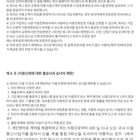
사유로 인하여 통보할 수 없을 때에는 회사 홈페이지 게시함으로 써 통보한 것으로 봅니다.

④ 회사는 제 2 항의 규정에 의해 이용고객의 번호변경 시 번호변경안내 서비스를 변경된 날로부터 그 다
음달 말일까지 무료로 제공합니다.

⑤ 회사는 이용고객이 번호를 변경하거나 타사로 가입 전환하는 경우 당사자에게 번호변경 안내서비스
를 안내하여야 합니다.

⑥ 신규 가입자는 다른 이동전화회사에서 사용하던 이동전화번호 이동을 신청할 수 있으며, 회사는 가입
자가 신청한 이동전화번호가 부여될 수 있도록 신청서를 접수한 즉시 필요한 조치를 취하여야 합니다.

⑦ 이용자의 요청에 의한 번호변경은 1회선당 월 1회 이내로 제한합니다. 다만, 단말기 분실 로 확인된 경
우 또는 스토킹 등으로 인해 번호변경이 불가피하다고 회사가 인정한 경우

에는 번호변경 제한회수에 포함하지 않습니다.

⑧ 부여 받은 번호가 판매되는 것으로 확인되는 등 실제 번호사용 의사가 없는 이용자(계약 자)에게 번호
가 제공된 경우 번호가 회수될 수 있습니다.
제 8 조 (이용신청에 대한 불승낙과 승낙의 제한)
① 회사는 다음 각 호의 1에 해당하는 이용신청에 대하여는 승낙을 제한할 수 있습니다.

  1. 타인 명의로 신청한 경우

  2. 제출서류의 내용이 허위인 경우

  3. 가입 통신사를 불문하고 불법스팸 발송 등으로 이용정지 또는 계약 해지된 시점으로부 터 1년이 경과
하지 않은 경우. (*불법스팸 : 정보통신망 이용촉진 및 정보보호 등에 관한 법률을 위반하여 전송 또는 게
시되는 영리 목적의 광고성 정보)

  4. 서비스 개설 본래의 목적을 위반하여 대포폰을 매개 또는 개통, 이용한 사실이 있거나 처벌받은 경우

  5. 타인의 명의를 도용한 사실이 있거나 처벌받은 경우 또는 명의도용을 상습 허위 신고 한 사실이 있는 
경우

  6. 불법 복제와 관련된 사실이 있거나 처벌 받은 경우

 7. 개인명의로 계약을 체결하려고 하는 시점으로부터 
180 
일 이내 모든 국내 이동
통신사업자를 합쳐서 선불
, 
후불 통합 
3
회선을 초과하여 개통하는 경우 
- (
예외
사항
)
계약 상대방이 직접 회사가 지정한 지점 방문을 통한 본인확인으로 계 약