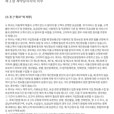
제 3 장 계약당사자의 의무
15 조 (“회사”의 의무)
① 회사는 이용계약 체결시 고객이 반드시 알아야 할 고객이 선택한 요금상품·부가서비스 및 요율, 고객
불만 처리기구 및 전화번호, 요금감면 대상, 이용정지 및 직권해지 기준 등 계약의 주요내용 및 서비스이
용과 관련하여 고객이 반드시 알아야 할 사항을 고지하며, 고지하지 않은 경우 이에 대한 권리를 주장하
지 못합니다.

② 회사는 이용고객의 가입정보를 수집할 때 정보통신망 이용촉진 및 정보보호 등에 관한 법률 규정에 의
한 동의를 받고 있으며, 계약의 성립 및 서비스 이행에 필요한 최소한의 개인정보를 수집하고 있습니다. 
이용고객이 이용신청서를 통해 동의한 개인정보의 이용범 위를 초과하여 개인정보를 이용하거나 제3자
에게 제공하고자 하는 경우에는 미리 해당 이용고객에게 동의를 받아야 하며, 이 경우 이용고객은 회사의 
동의 요청을 거절할 수 있 습니다. 단, 관계법령에 의한 관계기관으로부터의 요청 등 법률의 규정에 따른 
적법한 절 차에 의한 경우에는 그러하지 않습니다. 회사는 개인정보보호방침에서 규정하고 있는 수 집항
목 및 이용목적 외에 제17조 제1항 제6호, 제7호, 제10호 및 제20조 제3항 제3호, 제 4호, 제5호에 의
거하여 (불법스팸 발송으로) 서비스 계약이 이용정지 또는 해지된 고객의 서비스 이용신청에 대한 승낙을 
유보하기 위하여 성명, 생년월일, 성별, 법인등록번호, 사 업자등록번호, 전화번호, 이용정지 또는 해지 
사유 등의 정보를 수집할 수 있습니다.

③ 회사는 제 2 항에 의거하여 이용고객의 개인정보를 본인의 승낙 없이 제3자에게 누설, 배 포하지 않습
니다. 단, 전기통신기본법 등 법률의 규정에 의해 국가기관의 요구가 있는 경 우, 범죄에 대한 수사상의 목
적이 있거나 정보통신윤리위원회의 요청이 있는 경우 또는 기타 관계법령에서 정한 절차에 따른 요령이 
있는 경우에는 그렇지 않습니다.

④ 회사는 서비스 계약 유지, 이용요금 정산, 요금 관련 분쟁발생시 입증 등을 위하여 가입 정보를 수집 및 
보유하며 보유기간 및 이용기간은 해지 후 6개월 이내로 합니다. 다만, 다음 각 호에 해당하는 경우에는 
그 기간이 도래하거나, 조건이 성취되는 때까지 필요한 범위 내에서 가입정보를 보관할 수 있습니다.

  1. 국세기본법 제 85 조 3의 규정에 의하여 보관하는 성명, 생년월일, 성별, 전화번호, 청 구 시 주소, 요
금납부내역(청구액, 수납액, 수납일시, 요금납부 방법)의 경우 5년. [국세기 본법에 의해 보유하는 항목
에 대해서는 별도 해지고객 데이터베이스에 보관하고 가입. 해 지신청서 등 각종 구비서류는 취합하여 별
도 보안구역에 보관]
