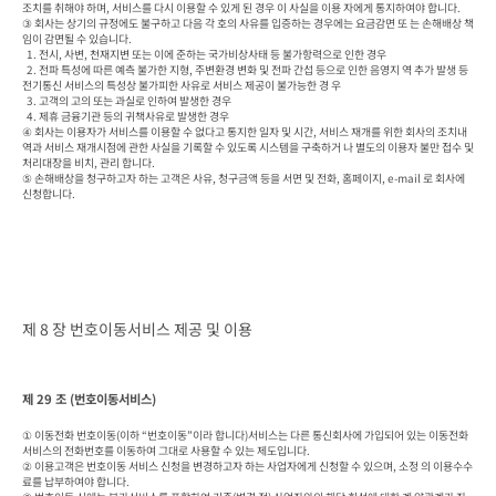
조치를 취해야 하며, 서비스를 다시 이용할 수 있게 된 경우 이 사실을 이용 자에게 통지하여야 합니다.

③ 회사는 상기의 규정에도 불구하고 다음 각 호의 사유를 입증하는 경우에는 요금감면 또 는 손해배상 책
임이 감면될 수 있습니다.

  1. 전시, 사변, 천재지변 또는 이에 준하는 국가비상사태 등 불가항력으로 인한 경우

  2. 전파 특성에 따른 예측 불가한 지형, 주변환경 변화 및 전파 간섭 등으로 인한 음영지 역 추가 발생 등 
전기통신 서비스의 특성상 불가피한 사유로 서비스 제공이 불가능한 경 우

  3. 고객의 고의 또는 과실로 인하여 발생한 경우

  4. 제휴 금융기관 등의 귀책사유로 발생한 경우

④ 회사는 이용자가 서비스를 이용할 수 없다고 통지한 일자 및 시간, 서비스 재개를 위한 회사의 조치내
역과 서비스 재개시점에 관한 사실을 기록할 수 있도록 시스템을 구축하거 나 별도의 이용자 불만 접수 및 
처리대장을 비치, 관리 합니다.

⑤ 손해배상을 청구하고자 하는 고객은 사유, 청구금액 등을 서면 및 전화, 홈페이지, e-mail 로 회사에 
신청합니다.
제 8 장 번호이동서비스 제공 및 이용
제 29 조 (번호이동서비스)
① 이동전화 번호이동(이하 “번호이동”이라 합니다)서비스는 다른 통신회사에 가입되어 있는 이동전화
서비스의 전화번호를 이동하여 그대로 사용할 수 있는 제도입니다.

② 이용고객은 번호이동 서비스 신청을 변경하고자 하는 사업자에게 신청할 수 있으며, 소정 의 이용수수
료를 납부하여야 합니다.
