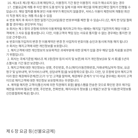
  16. 제14조 제1항 제21조에 해당하고, 이용정지 기간 동안 이용정지  사유가 해소되지 않는 경우
  17. 선불요금제 개통 후 타인 명의 도용 방지 및 실제 이용 여부 확인을 위해 본인확인 절차가 진행될 수 
있습니다. 해당 절차를 통해 본인 사용 여부가 확인되지 않을경우, 서비스 이용이 제한되며 개통된 회선
이 직권 해지 또는 개통 취소될 수 있음

④ 번호 해지 후 회사가 정한 일정기간(28일)동안 번호부여를 제한 할 수 있습니다.(단, 해지 한 당일 철회
를 할 경우에는 본인부여 가능)

⑤ 회사는 제 3 항의 규정에 의하여 이용계약을 해지하고자 하는 때에는 해지일 7일전까지 해당 이용고
객에게 그 사유 등을 통보합니다. 다만, 이용고객의 책임 있는 사유로 통지할 수 없는 경우에는 통지한 것
으로 간주합니다.

⑥ 번호이동가입자의 변경 전 이용계약은 변경 전 사업자의 번호이동 승인과 동시에 자동 해지 됩니다

⑦ 회사는 해지고객에 대한 개인정보를 보호합니다.

  1. 해지고객에 대한 개인정보의 보유목적은 과세부분에 대한 문제가 있을 경우 해당 입증 자료를 보관하
기 위함입니다.

  2. 회사는 국세기준법 제85조 제 3항(장부 등의 비치 및 보존)에 의거 개인정보(DB 및 서 류)를 5년의 
소멸시효 기간 동안 보관합니다.

  3. 해지고객에 대한 개인정보는 성명, 주민번호, 주소(해지)이동전화번호,거래내역(납부자 정보, 요금
청구 및 납부내역, 부가서비스내역, 상담내역 등)을 보유항목으로 합니다. 다만, 당 조항에 있어 해지고객
이라 함은 채권채무관계(잔고)가 ‘0’인 고객을 말하며, 채권채무 관계가 ‘0’이 아닐 경우에는 회사의 고객
이므로 해지고객에 대한 개인정보 보유항목과는 무관합니다.

  4. 계약을 해지한 고객이(통신사에 의한 직권해지 포함) 불법스팸을 전송한 것으로 확인된 경우 재가입 
제한을 위하여 필요한 성명, 주민번호, 전화번호, 해지사유의 정보를 12개월간 보관 및 이용(한국정보통
신진흥협회에 제공) 합니다.
제 6 장 요금 등(선불요금제)