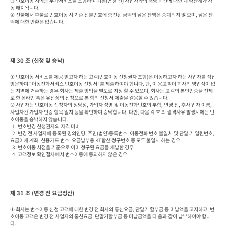
③ 번호이동 시에는 부가서비스를 포함하여 기존(변경 전) 사업자와의 해당 회선에 대한 계 약관계가 자
동 해지됩니다.

④ 선불에서 후불로 번호이동 시 기존 선불번호에 충전된 금액의 남은 잔액은 승계되지 않 으며, 남은 잔
액에 대한 반환은 없습니다.
제 30 조 (신청 및 승낙)
① 번호이동 서비스를 제공 받고자 하는 고객(번호이동 신청권자 포함)은 이동하고자 하는 사업자를 직접 
방문하여 “이동전화서비스 번호이동 신청서”를 제출하여야 합니다. 단, 이 용고객이 회사의 영업점이 없
는 지역에 거주하는 경우 회사는 제출 방법을 별도로 지정 할 수 있으며, 회사는 고객의 본인인증을 전제
로 한 온라인 혹은 유선상의 신청으로 본 항의 신청서 제출을 갈음할 수 있습니다.

② 사업자는 번호이동 신청자의 정당성, 가입자 성명 및 이동전화번호의 부합, 변경 전, 후사 업자 이름, 
사업자간 가입자 인증 항목 일치 등을 확인하여 승낙합니다. 다만, 다음 각 호 의 결격사유 발생시에는 번
호이동을 승낙하지 않습니다.

  1. 번호변경 신청권자의 자격 미비

  2. 변경 전 사업자에 등록된 명의인명, 주민(법인)등록번호, 이동전화 번호 불일치 및 단말 기 일련번호, 
요금이체 계좌, 신용카드 번호, 요금납부용 KT합산 청구번호 중 모두 불일치 하는 경우

  3. 번호이동 시점을 기준으로 이미 청구된 요금을 체납한 경우

  4. 고객정보 확인절차에서 번호이동에 동의하지 않은 경우
제 31 조 (변경 전 요금정산)
① 회사는 번호이동 신청 고객에 대한 변경 전 회사의 통신요금, 단말기 할부금 등 미납액을 고지하고, 번
호이동 고객은 변경 전 사업자의 통신요금, 단말기할부금 등 미납금액을 다 음과 같이 납부하여야 합니
다.
