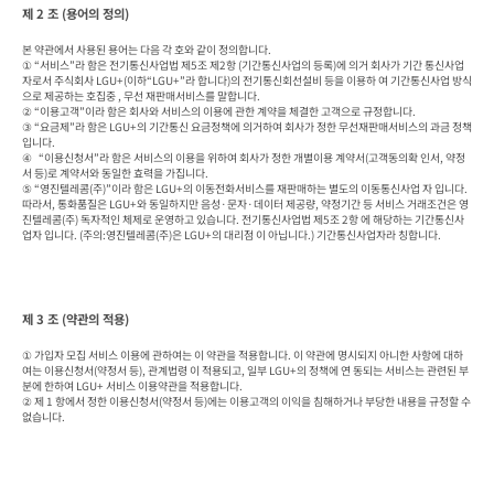
제 2 조 (용어의 정의)
본 약관에서 사용된 용어는 다음 각 호와 같이 정의합니다.

① “서비스”라 함은 전기통신사업법 제5조 제2항 (기간통신사업의 등록)에 의거 회사가 기간 통신사업
자로서 주식회사 LGU+(이하“LGU+”라 합니다)의 전기통신회선설비 등을 이용하 여 기간통신사업 방식
으로 제공하는 호집중 , 무선 재판매서비스를 말합니다.

② “이용고객”이라 함은 회사와 서비스의 이용에 관한 계약을 체결한 고객으로 규정합니다.

③ “요금제”라 함은 LGU+의 기간통신 요금정책에 의거하여 회사가 정한 무선재판매서비스의 과금 정책
입니다.

④   “이용신청서”라 함은 서비스의 이용을 위하여 회사가 정한 개별이용 계약서(고객동의확 인서, 약정
서 등)로 계약서와 동일한 효력을 가집니다.

⑤ “영진텔레콤(주)”이라 함은 LGU+의 이동전화서비스를 재판매하는 별도의 이동통신사업 자 입니다. 
따라서, 통화품질은 LGU+와 동일하지만 음성·문자·데이터 제공량, 약정기간 등 서비스 거래조건은 영
진텔레콤(주) 독자적인 체제로 운영하고 있습니다. 전기통신사업법 제5조 2항 에 해당하는 기간통신사
업자 입니다. (주의:영진텔레콤(주)은 LGU+의 대리점 이 아닙니다.) 기간통신사업자라 칭합니다.
제 3 조 (약관의 적용)
① 가입자 모집 서비스 이용에 관하여는 이 약관을 적용합니다. 이 약관에 명시되지 아니한 사항에 대하
여는 이용신청서(약정서 등), 관계법령 이 적용되고, 일부 LGU+의 정책에 연 동되는 서비스는 관련된 부
분에 한하여 LGU+ 서비스 이용약관을 적용합니다.

② 제 1 항에서 정한 이용신청서(약정서 등)에는 이용고객의 이익을 침해하거나 부당한 내용을 규정할 수 
없습니다.