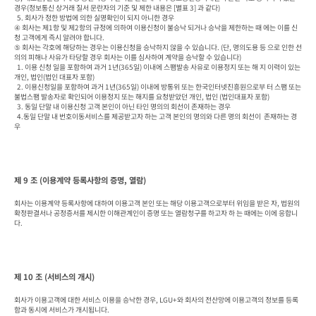
경우(정보통신 상거래 질서 문란자의 기준 및 제한 내용은 [별표 3] 과 같다)

  5. 회사가 정한 방법에 의한 실명확인이 되지 아니한 경우

④ 회사는 제1항 및 제2항의 규정에 의하여 이용신청이 불승낙 되거나 승낙을 제한하는 때 에는 이를 신
청 고객에게 즉시 알려야 합니다.

⑤ 회사는 각호에 해당하는 경우는 이용신청을 승낙하지 않을 수 있습니다. (단, 명의도용 등 으로 인한 선
의의 피해나 사유가 타당할 경우 회사는 이를 심사하여 계약을 승낙할 수 있습니다)

  1. 이용 신청 일을 포함하여 과거 1년(365일) 이내에 스팸발송 사유로 이용정지 또는 해 지 이력이 있는 
개인, 법인(법인 대표자 포함)

  2. 이용신청일을 포함하여 과거 1년(365일) 이내에 방통위 또는 한국인터넷진흥원으로부 터 스팸 또는 
불법스팸 발송자로 확인되어 이용정지 또는 해지를 요청받았던 개인, 법인 (법인대표자 포함)

  3. 동일 단말 내 이용신청 고객 본인이 아닌 타인 명의의 회선이 존재하는 경우

  4.동일 단말 내 번호이동서비스를 제공받고자 하는 고객 본인의 명의와 다른 명의 회선이  존재하는 경
우
제 9 조 (이용계약 등록사항의 증명, 열람)
회사는 이용계약 등록사항에 대하여 이용고객 본인 또는 해당 이용고객으로부터 위임을 받은 자, 법원의 
확정판결서나 공정증서를 제시한 이해관계인이 증명 또는 열람청구를 하고자 하 는 때에는 이에 응합니
다.
제 10 조 (서비스의 개시)
회사가 이용고객에 대한 서비스 이용을 승낙한 경우, LGU+와 회사의 전산망에 이용고객의 정보를 등록
함과 동시에 서비스가 개시됩니다.