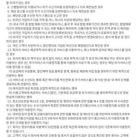
할 우려가 있는 경우

  8. 스팸릴레이로 이용되거나 자가 수신거부를 요청하였으나 지속 재전송한 경우

  9. 해당 광고를 수신한 자가 수신거부를 요청하였으나 지속 재전송한 경우

  10. 해당광고를 수신한 자가 스팸으로 신고한 경우

  11. 외국인 가입자가 다음 각목 중 어느 하나의 사유에 해당하는 경우

    가) 국내 거주 중 합법 체류기간이 만료되거나, 출국 후 국내 합법 체류기간이 경과한 경우(단, 합법체류
기간이 연장되었음을 증빙할 수 있는 서류 제출시 제외하며, 선불이용계 약의 경우 잔액 존재 시 제외함)

    나) 외국인 가입자가 사망하거나 외국인등록번호(또는 국내거소 신고번호)가 유효하지 않은 경우

    다) 외국인 가입자가 가입 당시 회사가 고지한 국적 등 고객정보가 변경되었으나, 회사 에 통보 및 갱신
하지 않은 경우

  12. 개인 고객이 사망하거나, 법인명의로 가입된 회선으로 폐업법인으로 확인된 경우

  13. 회사의 서비스 제공목적 외의 용도로 서비스를 이용하거나, 제 3 자에게 임의로 해당 서비스를 임대
한 경우

  14. 회사와 별도의 계약 또는 동의 없이 서비스 제공 목적 외 다음 각 호의 하나에 해당 하는 경우와 같이 
이용하는 경우 (단, 부가서비스의 이용정지를 통해 이용정지 사유가 해 소되는 경우는 해당 부가서비스만 
이용 정지할 수 있음)

    가) 요금제의 무료통화, 할인혜택 등을 통화호 중계, 통화호 재판매 사업 등을 영위하기 위한 목적으로 
이용하는 행위

    나) 서비스로 수신되는 통화 혹은 메시지를 착신전화 등 부가서비스를 2 회 이상 망내/ 외 여러 단계를 
경유하도록 연결하는 행위

    다) 복지감면 대상 회선을 상업적 목적으로 이용하는 행위

    라) 이용고객에게 제공하는 서비스(할인, 기본제공 요금제 및 부가서비스)를 영리목적의 광고성 정보 
전송에 이용하는 행위

  15. 청소년보호법 제19조 1항, 성매매알선 등 행위의 처벌에 관한 법률 제 4 조를 위반하 여 수사권한
이 있는 행정기관 또는 수사기관에서 특정한 전화번호에 대한 전기통신서비 스의 이용정지를 요청한 경
우 (3개월 동안 이용정지 가능)

  16. 대부업 등의 등록 및 금융이용자보호에 관한 법률 제9조 및 제9조의 2를 위반하여 미래창조과학부
장관이 전기통신사업법 제32조의 3에 따라 특정한 전화번호에 대한 전기 통신서비스의 이용정지를 명
한 경우 (3개월 동안 이용정지 가능)

  17. 회사는 정보이용료 사용액이 50만원을 초과한 회선에 대해서는 회사의 관리 기준에 따라 이용정지 
할 수 있습니다.

  18. 고객이 가입 시 회사에 제시한 신분증 및 증서가 유효하지 않은 것으로 확인된 경우 회사는 고객에