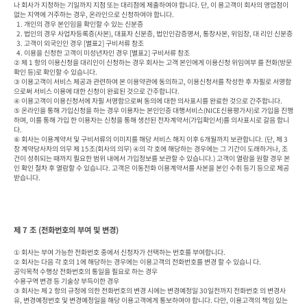
나 회사가 지정하는 기일까지 지점 또는 대리점에 제출하여야 합니다. 단, 이 용고객이 회사의 영업점이 
없는 지역에 거주하는 경우, 온라인으로 신청하여야 합니다.

  1. 개인의 경우 본인임을 확인할 수 있는 신분증

  2. 법인의 경우 사업자등록증(사본), 대표자 신분증, 법인인감증명서, 통장사본, 위임장, 대 리인 신분증

  3. 고객이 외국인인 경우 [별표2] 구비서류 참조

  4. 이용을 신청한 고객이 미성년자인 경우 [별표2] 구비서류 참조

② 제 1 항의 이용신청을 대리인이 신청하는 경우 회사는 고객 본인에게 이용신청 위임여부 를 전화(방문
확인 등)로 확인할 수 있습니다.

③ 이용고객이 서비스 제공과 관련하여 본 이용약관에 동의하고, 이용신청서를 작성한 후 자필로 서명함
으로써 서비스 이용에 대한 신청이 완료된 것으로 간주합니다.

④ 이용고객이 이용신청서에 자필 서명함으로써 동의에 대한 의사표시를 완료한 것으로 간주합니다.

⑤ 온라인을 통해 가입신청을 하는 경우 이용자는 본인인증 대행서비스(NICE신용평가사)로 가입을 진행
하며, 이를 통해 가입 한 이용자는 신청을 통해 생선된 전자계약서(가입확인서)를 의사표시로 갈음 합니
다. 

⑥ 회사는 이용계약서 및 구비서류의 이미지를 해당 서비스 해지 이후 6개월까지 보관합니다. (단, 제 3
장 계약당사자의 의무 제 15조(회사의 의무) ④의 각 호에 해당하는 경우에는 그 기간이 도래하거나, 조
건이 성취되는 때까지 필요한 범위 내에서 가입정보를 보관할 수 있습니다.) 고객이 열람을 원할 경우 본
인 확인 절차 후 열람할 수 있습니다. 고객은 이동전화 이용계약서를 사본을 본인 수취 등기 등으로 제공
받습니다.
제 7 조 (전화번호의 부여 및 변경)
① 회사는 부여 가능한 전화번호 중에서 신청자가 선택하는 번호를 부여합니다.

② 회사는 다음 각 호의 1에 해당하는 경우에는 이용고객의 전화번호를 변경 할 수 있습니 다.

공익목적 수행상 전화번호의 통일을 필요로 하는 경우

수용구역 변경 등 기술상 부득이한 경우

③ 회사는 제 2 항의 규정에 의한 전화번호의 변경 시에는 변경예정일 30일전까지 전화번호 의 변경사
유, 변경예정번호 및 변경예정일을 해당 이용고객에게 통보하여야 합니다. 다만, 이용고객의 책임 있는 