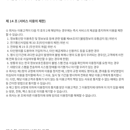
제 14 조 (서비스 이용의 제한)
① 회사는 이용고객이 다음 각 호의 1에 해당하는 경우에는 즉시 서비스의 제공을 중지하여 이용을 제한
할 수 있습니다.

  1. 정보통신망 이용촉진 및 정보보호 등에 관한 법률 제44조의7(불법정보의 유통금지 등) 위반시

  2. 전기통신사업법 제 30 조(타인사용의 제한) 위반 시

  3. 전파법 제 19 조 (무선국의 개설) 위반 시

  4. 타인명의를 도용하여 가입하거나, 타인 예금계좌나 신용카드 등을 도용한 경우

  5. 평시 단기간에 과다한 요금이 발생하여 불법 복제나 명의 도용 등이 우려되는 경우(단,고객에게 사전
에 전화 등으로 사실여부를 확인할 수 없는 경우에 한함)

  6. 방통위 또는 한국 정보보호진흥원이 불법 스팸 전송 사실을 확인하여 이용정지를 요청 하는 경우

  7. 대량으로 스팸을 전송하여 시스템 장애를 야기했거나 야기할 우려가 있는 경우

② 회사는 제1항의 규정에 의하여 이용을 정지한 때, 1항의 규정 외에도 명의도용, 폰대출 등 부당영업이 
의심되어 이용을 정지할때 즉시 그 사유, 일시 및 기간을 명시하여 전화로 해당 이용고객에게 통지합니
다. 다만, 해당 이용고객과 통화가 되지 않는 등 이용고객의 책임 있는 사유로 통지할 수 없는 때에는 문자 
등 간이한 방법으로 통지할 수 있습니다.

③ 제 2 항의 규정에 의하여 이용정지의 통지를 받은 이용고객은 그 이용정지에 대하여 이 의가 있을 때에
는 방문, 전화, 팩스 등으로 이의를 제기할 수 있습니다.

④ 회사는 본 조에 따른 이용정지에 대해 임의로 이용정지를 해제할 수 없습니다.