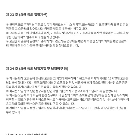
제 23 조 (요금 등의 일할계산)
① 월정액으로 부과되는 기본료 및 부가사용료는 서비스 개시일 또는 종료일이 요금월의 중 도인 경우 월
정액을 그 요금월의 일수로 나눈 금액을 일할로 계산하여 청구합니다.

② 요금월의 중도에 가입계약의 해지, 이용휴지 및 부가서비스 이용계약을 해지한 경우에는 그 사유가 발
생한 전날까지의 일수에 따라 일할계산 합니다

③ 요금월의 중도에 월정액이 증가하거나 감소하는 경우에는 변경에 따른 월정액의 차액을 변경일로부
터 일할계산 하여 가감한 금액을 해당월의 월정액으로 합니다.
제 24 조 (요금 등의 납입기일 및 납입청구 등)
① 회사는 당해 요금월에 발생된 요금을 그 익월에 청구하며 이용고객은 회사와 약정한 납 기일에 요금을 
납입해야 합니다. 다만, 월액요금을 제외한 요금의 경우 및 이용계약 해지 등으로 일할 계산된 요금 등은 
즉납하게 하거나 회사가 별도로 납입 기일을 지정할 수 있습니다.

② 회사는 요금 등의 납입청구서를 납입기일 5일전까지 이용고객에게 도달하도록 발송합니 다.

③ 회사는 요금에 따라 익월에 합산 청구하거나 일정액 이하의 소액요금의 경우에는 일정기 간 누적하여 
청구할 수 있으며 동일한 서비스를 복수로 이용하는 고객 또는 서로 다른 이용고객 및 서비스에 대하여 이
용고객의 동의를 받아 요금 등을 통합청구 할 수 있습니 다.

④ 서비스 요금을 지정한 기일까지 납입하지 아니한 때에는 그 요금의 100분의2에 상당하는 가산금을 
부과 합니다.