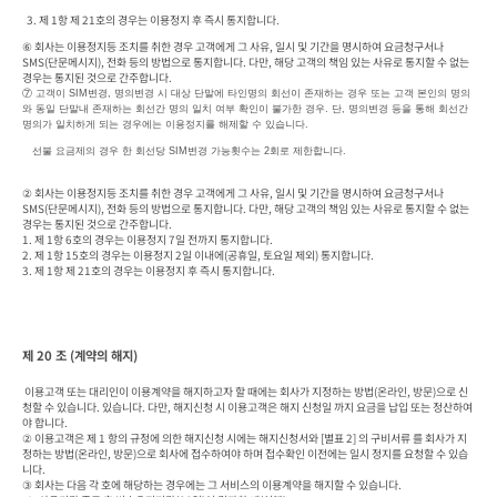
  3. 제 1항 제 21호의 경우는 이용정지 후 즉시 통지합니다.
⑥ 회사는 이용정지등 조치를 취한 경우 고객에게 그 사유, 일시 및 기간을 명시하여 요금청구서나 
SMS(단문메시지), 전화 등의 방법으로 통지합니다. 다만, 해당 고객의 책임 있는 사유로 통지할 수 없는 
경우는 통지된 것으로 간주합니다. 
⑦ 고객이 SIM변경, 명의변경 시 대상 단말에 타인명의 회선이 존재하는 경우 또는 고객 본인의 명의
와 동일 단말내 존재하는 회선간 명의 일치 여부 확인이 불가한 경우. 단, 명의변경 등을 통해 회선간 
명의가 일치하게 되는 경우에는 이용정지를 해제할 수 있습니다.
   선불 요금제의 경우 한 회선당 SIM변경 가능횟수는 2회로 제한합니다.
② 회사는 이용정지등 조치를 취한 경우 고객에게 그 사유, 일시 및 기간을 명시하여 요금청구서나 
SMS(단문메시지), 전화 등의 방법으로 통지합니다. 다만, 해당 고객의 책임 있는 사유로 통지할 수 없는 
경우는 통지된 것으로 간주합니다. 

1. 제 1항 6호의 경우는 이용정지 7일 전까지 통지합니다.

2. 제 1항 15호의 경우는 이용정지 2일 이내에(공휴일, 토요일 제외) 통지합니다.

3. 제 1항 제 21호의 경우는 이용정지 후 즉시 통지합니다.
제 20 조 (계약의 해지)
 이용고객 또는 대리인이 이용계약을 해지하고자 할 때에는 회사가 지정하는 방법(온라인, 방문)으로 신
청할 수 있습니다. 있습니다. 다만, 해지신청 시 이용고객은 해지 신청일 까지 요금을 납입 또는 정산하여
야 합니다.

② 이용고객은 제 1 항의 규정에 의한 해지신청 시에는 해지신청서와 [별표 2] 의 구비서류 를 회사가 지
정하는 방법(온라인, 방문)으로 회사에 접수하여야 하며 접수확인 이전에는 일시 정지를 요청할 수 있습
니다.

③ 회사는 다음 각 호에 해당하는 경우에는 그 서비스의 이용계약을 해지할 수 있습니다.
