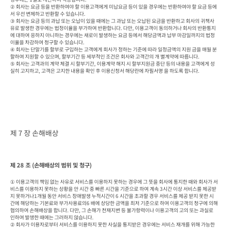
② 회사는 요금 등을 반환하여야 할 이용고객에게 미납요금 등이 있을 경우에는 반환하여야 할 요금 등에
서 우선 변제하고 반환할 수 있습니다.

③ 회사는 요금 등의 과납 또는 오납이 있을 때에는 그 과납 또는 오납된 요금을 반환하고 회사의 귀책사
유로 발생한 경우에는 법정이율을 부가하여 반환합니다. 다만, 이용고객이 동의하거나 회사의 반환통지
에 대하여 응하지 아니하는 경우에는 새로이 발생하는 요금 등에서 해당금액과 납부 마감일까지의 법정
이율을 차감하여 청구할 수 있습니다.

④ 회사는 단말기를 할부로 구입하는 고객에게 회사가 정하는 기준에 따라 일정금액의 지원 금을 매월 분
할하여 지원할 수 있으며, 할부기간 등 세부적인 조건은 회사와 고객간의 개 별계약에 따릅니다.

⑤ 회사는 고객과의 계약 체결 시 할부기간, 이용계약 해지 시 할부지원금 중단 등의 내용을 고객에게 성
실히 고지하고, 고객은 고지한 내용을 확인 후 이용신청서 해당란에 자필서명 을 하도록 합니다.
제 7 장 손해배상
제 28 조 (손해배상의 범위 및 청구)
① 이용고객의 책임 없는 사유로 서비스를 이용하지 못하는 경우에 그 뜻을 회사에 통지한 때와 회사가 서
비스를 이용하지 못하는 상황을 안 시간 중 빠른 시간을 기준으로 하여 계속 3시간 이상 서비스를 제공받
지 못하거나1개월 동안 서비스 장애발생 누적시간이 6 시간을 초과할 경우 서비스를 제공 받지 못한 시
간에 해당하는 기본료와 부가사용료의6 배에 상당한 금액을 최저 기준으로 하여 이용고객의 청구에 의해 
협의하여 손해배상을 합니다. 다만, 그 손해가 천재지변 등 불가항력이나 이용고객의 고의 또는 과실로 
인하여 발생한 때에는 그러하지 않습니다.

② 회사가 이용자로부터 서비스를 이용하지 못한 사실을 통지받은 경우에는 서비스 재개를 위해 가능한 