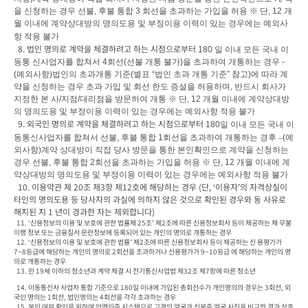
을 신청하는 경우 선불
, 
후불 통합 
3 
회선을 초과하는 가입을 허용 
※ 
단
, 12 
개
월 이내에 계약상대방의 명의도용 및 부정이용 이력이 있는 경우에는 예외사
항 적용 불가
  8. 법인 명의로 계약을 체결하려고 하는 시점으로부터 
180 
일 이내 모든 국내 이
동통 신사업자를 합쳐서 
4
회선
(
선불 개통 불가
)
을 초과하여 개통하는 경우 
- 
(
예외사항
)
법인의 초과개통 기준
(
별표 
“
법인 초과 개통 기준
” 
참고
)
에 따라 계
약을 신청하는 경우 초과 가입 및 회선 한도 증설을 허용하며
, 
반드시 회사가 
지정한 본 사
/
지점
/
대리점을 방문하여 개통 
※ 
단
, 12 
개월 이내에 계약상대방
의 명의도용 및 부정이용 이력이 있는 경우에는 예외사항 적용 불가
  9. 외국인 명의로 계약을 체결하려고 하는 시점으로부터 
180
일 이내 모든 국내 이
동통신사업자를 합쳐서 선불
, 
후불 통합 
1
회선을 초과하여 개통하는 경후 
–
(
예
외사항
)
계약 상대방이 직접 당사 방문을 통한 본인확인으로 계약을 신청하는 
경우 선불
, 
후불 통합 
2
회선을 초과하는 가입을 허용 
※ 
단
, 12 
개월 이내에 계
약상대방의 명의도용 및 부정이용 이력이 있는 경우에는 예외사항 적용 불가
  10. 이용약관 제 20조 제3항 제12호에 해당하는 경우 (단, ‘이용자’의 자격상실이 
타인의 명의도용 등 당사자의 과실에 의하지 않은 것으로 확인된 경우와 동 사유로 
해지된 지 1 년이 경과한 자는 제외합니다)
  11. ‘신용정보의 이용 및 보호에 관한 법률제 25조’ 제2조에 따른 신용정보회사 등이 제공하는 채 무불
이행 정보 또는 금융질서 문란정보에 등록되어 있는 개인의 명의로 개통하는 경우

  12. ‘신용정보의 이용 및 보호에 관한 법률’ 제2조에 따른 신용정보회사 등이 제공하는 신 용평가가 
7~8등급에 해당하는 개인의 명의로 2회선을 초과하거나 신용평가가 9~10등급 에 해당하는 개인의 명
의로 개통하는 경우

  13. 만 19세 이하의 청소년과 계약 체결 시 전기통신사업법 제32조 제7항에 따른 청소년 
  14. 이동통신사 사업자 통합 기준으로 180일 이내에 가입된 총회선수가 개인명의의 경우는 3회선, 외
국인 명의는 1회선, 법인명의는 4회선을 각각 초과하는 경우
  15. 본인 여부 확인을 위하여 안면인증 시스템으로 고객의 얼굴과 신분증 얼굴 사진을 비교한 결과 상호 