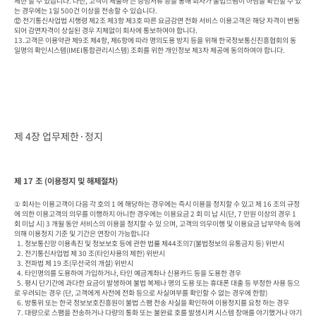
제한 할 수 있습니다. 다만, 고객이 제출하 는 증빙서류 등을 통해 회사가 불법스팸이 아님을 확인할 수 있
는 경우에는 1일 500건 이상을 전송할 수 있습니다.

⑫ 전기통신사업법 시행령 제2조 제3항 제3호 따른 요금감면 전화 서비스 이용고객은 해당 자격이 변동
되어 감면자격이 상실된 경우 지체없이 회사에 통보하여야 합니다.

13.고객은 이용약관 제9조 제4항, 제6항에 따라 명의도용 방지 등을 위해 한국정보통신진흥협회의 동
일명의 확인시스템(IMEI통합관리시스템) 조회를 위한 개인정보 제3자 제공에 동의하여야 합니다.
제 4장 업무제한·정지
제 17 조 (이용정지 및 해제절차)
① 회사는 이용고객이 다음 각 호의 1 에 해당하는 경우에는 즉시 이용을 정지할 수 있고 제 16 조의 규정
에 의한 이용고객의 의무를 이행하지 아니한 경우에는 이용요금 2 회 미 납 시(단, 7 만원 이상의 경우 1 
회 미납 시) 3 개월 동안 서비스의 이용을 정지할 수 있 으며, 고객의 의무이행 및 이용요금 납부약속 등에 
의해 이용정지 기준 및 기간은 연장이 가능합니다

  1. 정보통신망 이용촉진 및 정보보호 등에 관한 법률 제44조의7(불법정보의 유통금지 등) 위반시

  2. 전기통신사업법 제 30 조(타인사용의 제한) 위반시

  3. 전파법 제 19 조(무선국의 개설) 위반시

  4. 타인명의를 도용하여 가입하거나, 타인 예금계좌나 신용카드 등을 도용한 경우

  5. 평시 단기간에 과다한 요금이 발생하여 불법 복제나 명의 도용 또는 휴대폰 대출 등 부정한 사용 등으
로 우려되는 경우 (단, 고객에게 사전에 전화 등으로 사실여부를 확인할 수 없는 경우에 한함)

  6. 방통위 또는 한국 정보보호진흥원이 불법 스팸 전송 사실을 확인하여 이용정지를 요청 하는 경우

  7. 대량으로 스팸을 전송하거나 다량의 통화 또는 불완료 호를 발생시켜 시스템 장애를 야기했거나 야기