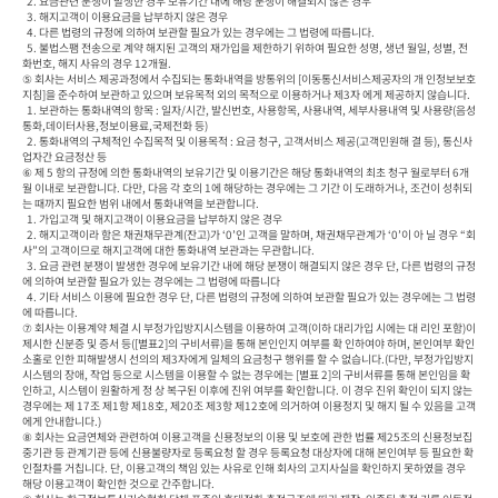
  2. 요금관련 분쟁이 발생한 경우 보유기간 내에 해당 분쟁이 해결되지 않은 경우

  3. 해지고객이 이용요금을 납부하지 않은 경우

  4. 다른 법령의 규정에 의하여 보관할 필요가 있는 경우에는 그 법령에 따릅니다.

  5. 불법스팸 전송으로 계약 해지된 고객의 재가입을 제한하기 위하여 필요한 성명, 생년 월일, 성별, 전
화번호, 해지 사유의 경우 12개월.

⑤ 회사는 서비스 제공과정에서 수집되는 통화내역을 방통위의 [이동통신서비스제공자의 개 인정보보호
지침]을 준수하여 보관하고 있으며 보유목적 외의 목적으로 이용하거나 제3자 에게 제공하지 않습니다.

  1. 보관하는 통화내역의 항목 : 일자/시간, 발신번호, 사용항목, 사용내역, 세부사용내역 및 사용량(음성
통화,데이터사용,정보이용료,국제전화 등)

  2. 통화내역의 구체적인 수집목적 및 이용목적 : 요금 청구, 고객서비스 제공(고객민원해 결 등), 통신사
업자간 요금정산 등

⑥ 제 5 항의 규정에 의한 통화내역의 보유기간 및 이용기간은 해당 통화내역의 최초 청구 월로부터 6개
월 이내로 보관합니다. 다만, 다음 각 호의 1에 해당하는 경우에는 그 기간 이 도래하거나, 조건이 성취되
는 때까지 필요한 범위 내에서 통화내역을 보관합니다.

  1. 가입고객 및 해지고객이 이용요금을 납부하지 않은 경우

  2. 해지고객이라 함은 채권채무관계(잔고)가 ‘0’인 고객을 말하며, 채권채무관계가 ‘0’이 아 닐 경우 “회
사”의 고객이므로 해지고객에 대한 통화내역 보관과는 무관합니다.

  3. 요금 관련 분쟁이 발생한 경우에 보유기간 내에 해당 분쟁이 해결되지 않은 경우 단, 다른 법령의 규정
에 의하여 보관할 필요가 있는 경우에는 그 법령에 따릅니다

  4. 기타 서비스 이용에 필요한 경우 단, 다른 법령의 규정에 의하여 보관할 필요가 있는 경우에는 그 법령
에 따릅니다.

⑦ 회사는 이용계약 체결 시 부정가입방지시스템을 이용하여 고객(이하 대리가입 시에는 대 리인 포함)이 
제시한 신분증 및 증서 등([별표2]의 구비서류)을 통해 본인인지 여부를 확 인하여야 하며, 본인여부 확인
소홀로 인한 피해발생시 선의의 제3자에게 일체의 요금청구 행위를 할 수 없습니다.(다만, 부정가입방지
시스템의 장애, 작업 등으로 시스템을 이용할 수 없는 경우에는 [별표 2]의 구비서류를 통해 본인임을 확
인하고, 시스템이 원활하게 정 상 복구된 이후에 진위 여부를 확인합니다. 이 경우 진위 확인이 되지 않는 
경우에는 제 17조 제1항 제18호, 제20조 제3항 제12호에 의거하여 이용정지 및 해지 될 수 있음을 고객
에게 안내합니다.)

⑧ 회사는 요금연체와 관련하여 이용고객을 신용정보의 이용 및 보호에 관한 법률 제25조의 신용정보집
중기관 등 관계기관 등에 신용불량자로 등록요청 할 경우 등록요청 대상자에 대해 본인여부 등 필요한 확
인절차를 거칩니다. 단, 이용고객의 책임 있는 사유로 인해 회사의 고지사실을 확인하지 못하였을 경우 
해당 이용고객이 확인한 것으로 간주합니다.
