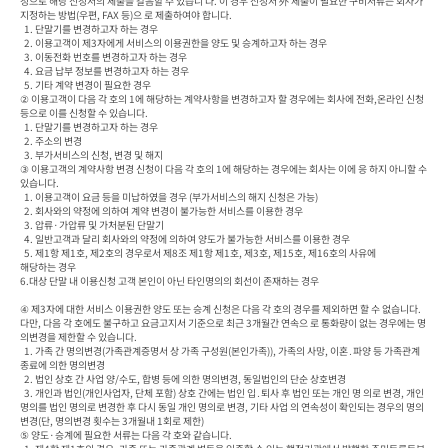
청으로 해당 신청서의 제출을 갈음할 수 있습니 다. 이 경우 신청서 外 제출이 필요한 구비서류는 회사가 
지정하는 방법(우편, FAX 등)으 로 제출하여야 합니다.

  1. 단말기를 변경하고자 하는 경우

  2. 이용고객이 제3자에게 서비스의 이용권한을 양도 및 승계하고자 하는 경우

  3. 이동전화 번호를 변경하고자 하는 경우

  4. 요금 납부 정보를 변경하고자 하는 경우

  5. 기타 계약 변경이 필요한 경우

② 이용고객이 다음 각 호의 1에 해당하는 계약사항을 변경하고자 할 경우에는 회사에 전화,온라인 신청 
등으로 이를 신청할 수 있습니다.

  1. 단말기를 변경하고자 하는 경우

  2. 주소의 변경

  3. 부가서비스의 신청, 변경 및 해지

③ 이용고객의 계약사항 변경 신청이 다음 각 호의 1에 해당하는 경우에는 회사는 이에 응 하지 아니할 수 
있습니다.

  1. 이용고객이 요금 등을 미납하였을 경우 (부가서비스의 해지 신청은 가능)

  2. 회사와의 약정에 의하여 계약 변경이 불가능한 서비스를 이용한 경우

  3. 압류·가압류 및 가처분된 단말기

  4. 일반고객과 달리 회사와의 약정에 의하여 양도가 불가능한 서비스를 이용한 경우

  5. 제1항 제1호, 제2호의 경우로서 제8조 제1항 제1호, 제3호, 제15호, 제16호의 사유에

해당하는 경우

6.대상 단말 내 이용신청 고객 본인이 아닌 타인명의의 회선이 존재하는 경우

④ 제3자에 대한 서비스 이용권한 양도 또는 승계 신청은 다음 각 호의 경우를 제외하면 할 수 없습니다. 
다만, 다음 각 호에도 불구하고 요금고지서 기준으로 최근 3개월간 연속으 로 통화량이 없는 경우에는 명
의변경을 제한할 수 있습니다.

  1. 가족 간 명의변경(가족관계증명서 상 가족 구성원(본인가족)), 가족의 사망, 이혼․파양 등 가족관계 
종료에 의한 명의변경

  2. 법인 상호 간 사업 양/수도, 합병 등에 의한 명의변경, 동일법인의 단순 상호변경

  3. 개인과 법인(개인사업자, 단체 포함) 상호 간에는 법인 입․퇴사 후 법인 또는 개인 명 의로 변경, 개인 
명의를 법인 명의로 변경한 후 다시 동일 개인 명의로 변경, 기타 사업 의 연속성이 확인되는 경우의 명의
변경(단, 명의변경 횟수는 3개월내 1회로 제한)

⑤ 양도·승계에 필요한 서류는 다음 각 호와 같습니다.
