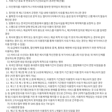
  1. 사용기간 종료 후 번호유지기간(66일)이 경과한 때(선불) 
  2. 타인명의를 사용하거나 허위서류를 첨부한 청약임이 확인된 때
  3. 정지된 후 제17조에서 규정한 기일 내에 이용정지 사유를 해소하지 아니한 경우

  4. 불특정 다수를 대상으로 문자 또는 멀티미디어메시지 또는 음성 등의 무차별적인 스팸 메시지 발송이 
확인된 경우

  5. 방통위 또는 한국인터넷진흥원에서 불법스팸 전송사실을 확인하여 계약해지를 요청하 는 경우

  6. 스팸으로 인하여 당해 연도에 2회 이상 이용이 정지된 경우

  7. 회사의 서비스 제공목적 외의 용도로 서비스를 이용하거나, 제3자에게 임의로 해당서 비스를 임대한 
경우

  8. 회사와 별도의 계약 또는 동의 없이 서비스 제공 목적 외 다음 각 호의 하나에 해당하 는 경우와 같이 
이용하는 경우 (단, 부가서비스의 이용정지를 통해 이용정지 사유가 해소 되는 경우는 해당 부가서비스만 
이용 정지할 수 있음)

    가) 요금제의 무료통화, 할인혜택 등을 통화호 중계, 통화호 재판매 사업 등을 영위하기 위한 목적으로 
이용하는 행위

    나) 서비스로 수신되는 통화 혹은 메시지를 착신전환 등 부가서비스를 2회 이상 망내/ 외 여러 단계를 
경유하도록 연결하는 행위

    다) 복지감면 대상 회선을 상업적 목적으로 이용하는 행위

  9. 외국인 명의로 개설된 휴대폰의 합법 체류기간이 만료된 경우(단, 합법체류기간이 연장 되었음을 증
명할 수 있는 서류제출 시 제외)

  10. 제17조 제1항 제 15호 및 16호에 해당되고, 이용 정지 기간 동안 이용 정지 사유가 해소되지 않은 
경우 (사전 통지 없이 해지 가능)

  11. 제 17조 제 1항 제 11호에 해당되고, 이용정지 기간동안 이용정지 사유가 해소되지 않은 경우

  12. 제 17조 제 1 항 제 12 호에 해당되고, 이용정지 기간동안 이용정지 사유가 해소되지 않은 경우

  13. 제 17 조 제 1항 제 18 호에 해당되고, 이용정지 기간동안 이용정지 사유가 해소되지 않은 경우

  14. 부여 받은 전기통신번호가 전기통신번호 판매를 중개하는 서비스를 통해 매매되는 것 으로 확인되
는 등 실제 번호사용 의사가 없는 이용자에게 제공된 것으로 간주되는 경우 (과학기술정보통신부 회수 요
청 등) 다음의 회수절차를 거친 후 이용계약을 해지할 수 있 습니다. 다만, 이용자의 책임있는 사유로 인해 
회사의 고지사실을 확인하지 못하였을 경우 이용자가 확인한 것으로 간주합니다.

    가) 의 회수절차 명령 후 SMS 발송 또는 TM 실시

    나) 내용증명 발송

  15. 제17조 제1항 제19호에 따라 이용정지 된지 1개월이 경과 되었을 경우
