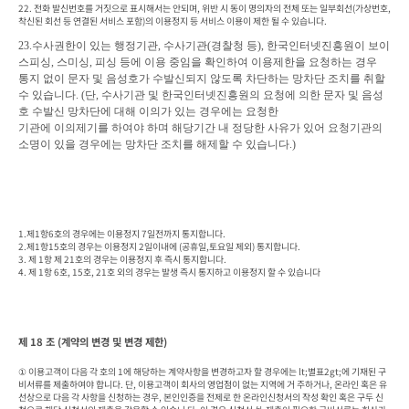
22. 전화 발신번호를 거짓으로 표시해서는 안되며, 위반 시 동이 명의자의 전체 또는 일부회선(가상번호, 
착신된 회선 등 연결된 서비스 포함)의 이용정지 등 서비스 이용이 제한 될 수 있습니다.  
23.
수사권한이 있는 행정기관
, 
수사기관
(
경찰청 등
), 
한국인터넷진흥원이 보이
스피싱
, 
스미싱
, 
피싱 등에 이용 중임을 확인하여 이용제한을 요청하는 경우

통지 없이 문자 및 음성호가 수발신되지 않도록 차단하는 망차단 조치를 취할 
수 있습니다
. (
단
, 
수사기관 및 한국인터넷진흥원의 요청에 의한 문자 및 음성
호 수발신 망차단에 대해 이의가 있는 경우에는 요청한

기관에 이의제기
를 하여야 하며 해당기간 내 정당한 사유가 있어 요청기관의 
소명이 있을 경우에는 망차단 조치를 해제할 수 있습니
다
.)
1.제1항6호의 경우에는 이용정지 7일전까지 통지합니다.

2.제1항15호의 경우는 이용정지 2일이내에 (공휴일,토요일 제외) 통지합니다.

3. 제 1항 제 21호의 경우는 이용정지 후 즉시 통지합니다.

4. 제 1항 6호, 15호, 21호 외의 경우는 발생 즉시 통지하고 이용정지 할 수 있습니다
제 18 조 (계약의 변경 및 변경 제한)
① 이용고객이 다음 각 호의 1에 해당하는 계약사항을 변경하고자 할 경우에는 lt;별표2gt;에 기재된 구
비서류를 제출하여야 합니다. 단, 이용고객이 회사의 영업점이 없는 지역에 거 주하거나, 온라인 혹은 유
선상으로 다음 각 사항을 신청하는 경우, 본인인증을 전제로 한 온라인신청서의 작성 확인 혹은 구두 신