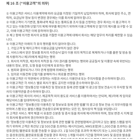
제 16 조 (“이용고객”의 의무)
① 이용고객은 서비스 이용계약에 따라 요금을 지정된 기일까지 납입하여야 하며, 회사에 알린 주소, 연
락처, 요금납부 정보 등이 변경된 경우에는 이를 회사에 알려야 합니다.

② 이용고객이 기기변경, 통화내역 제공 또는 통화도용 조사 등을 신청하는 경우 회사는 이 용고객이 가
지고 있는 이동전화 단말기의 복제 여부를 확인하기 위하여 이용고객에게 단 말기의 제시를 요구할 수 있
고, 이때 이용고객은 이에 응하여야 합니다.

③ 제 2 항에 의거한 회사의 요청을 거절한 이용고객에 대해서 회사는 해당 업무의 처리를 제한할 수 있습
니다.

④ 이용고객은 아래의 각 호의 행위를 하지 않아야 합니다.

  1. 가입고객 및 해지고객이 이용요금을 납부하지 않은 경우

  2. 서비스에서 얻은 정보를 회사의 사전승낙 없이 이용 외의 목적으로 복제하거나 이를 출판 및 방송 등
에 사용하거나 제3자에게 제공하는 행위

  3. 회사의 저작권, 제3자의 저작권 등 기타 권리를 침해하는 행위와 공공질서 및 미풍양 속에 위반되는 
내용의 정보, 문장, 도형 등을 타인에게 유포하는 행위

  4. 범죄와 결부되거나 기타 관계 법령에 위배되는 행위

  5. 임의로 이동전화 단말기를 분해하거나 회로를 변경하는 행위

⑤ 이용고객은 이 약관에서 규정하는 사항과 서비스 이용안내 또는 주의사항을 준수하여야 합니다.

⑥ 이용고객은 각 서비스 별로 회사가 별도 공지한 사항을 준수하여야 합니다.

⑦ 이용고객은 ‘정보통신망 이용촉진 및 정보보호 등에 관한 법률’의 광고성 정보 전송시 의 무사항 및 회
사의 이용약관을 준수하여야 합니다.

⑧ 이용고객은 회사의 서비스 제공목적 외의 용도로 서비스를 이용하여서는 안되며, 제3자에 게 임의로 
해당서비스를 임대하여서도 안됩니다

⑨ 이용고객은 “정보통신망 이용촉진 및 정보보호 등에 관한 법률’의 광고성 정보 전송 시 의무사항을 위
반하여 스팸 또는 불법스팸을 전송함으로써 발생하는 모든 민, 형사상의 책 임을 부담합니다

⑩ 고객은 서비스 계약 체결 시 유효한 신분증 및 증서 등을 회사에 제시하여야 하며, 정보 변경 시 지체 없
이 회사에 통보하여 갱신하여야 합니다.

⑪ ‘정보통신망 이용촉진 및 정보보호 등에 관한 법률’등 관련법령에서 금지하고 있는 불법 스팸을 방지
하기 위하여 고객은 회선당 1일 500건을 초과하는 메시지(SMS, MMS포함)와 1,000건을 초과하는 음
성호(원링/불완료호 등)를 전송할 수 없습니다. 1일 500건을 초과하 여 메시지 또는 1,000건을 초과하
는 음성호(원링,불완료호등)를 전송할 경우 회사는 1개월 이내의 기간을 정하여 SMS 및 음성호 발송을 