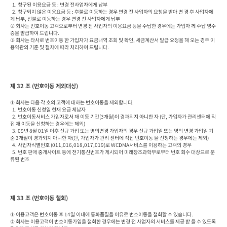
  1. 청구된 이용요금 등 : 변경 전사업자에게 납부

  2. 청구되지 않은 이용요금 등 : 후불로 이동하는 경우 변경 전 사업자의 요청을 받아 변 경 후 사업자에
게 납부, 선불로 이동하는 경우 변경 전 사업자에게 납부

② 회사는 번호이동 고객으로부터 변경 전 사업자의 이용요금 등을 수납한 경우에는 가입자 께 수납 영수
증을 발급하여 드립니다.

③ 회사는 타사로 번호이동 한 가입자가 요금내역 조회 및 확인, 세금계산서 발급 요청을 해 오는 경우 이
용약관의 기준 및 절차에 따라 처리하여 드립니다.
제 32 조 (번호이동 제외대상)
① 회사는 다음 각 호의 고객에 대하는 번호이동을 제외합니다.

  1. 번호이동 신청일 현재 요금 체납자

  2. 번호이동서비스 가입자로서 재 이동 기간(3개월)이 경과되지 아니한 자 (단, 가입자가 관리센터에 직
접 재 이동을 신청하는 경우에는 제외)

  3. 09년 8월 01일 이후 신규 가입 또는 명의변경 가입자의 경우 신규 가입일 또는 명의 변경 가입일 기
준 3개월이 경과되지 아니한 자(단, 가입자가 관리 센터에 직접 번호이동 을 신청하는 경우에는 제외)

  4. 사업자식별번호 (011,016,018,017,019)로 WCDMA서비스를 이용하는 고객의 경우

  5. 번호 판매 중개사이트 등에 전기통신번호가 게시되어 미래창조과학부로부터 번호 회수 대상으로 분
류된 번호
제 33 조 (번호이동 철회)
① 이용고객은 번호이동 후 14일 이내에 통화품질을 이유로 번호이동을 철회할 수 있습니다.

② 회사는 이용고객이 번호이동가입을 철회한 경우에는 변경 전 사업자의 서비스를 제공 받 을 수 있도록 