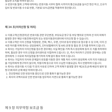
필요한 조치를 하여야 합니다.

③ 번호이동 철회 고객에 대하여는 번호이동 시부터 철회 시까지의 통신요금을 실시간 정산 하고, 신규가
입비 및 번호이동 수수료 반환, 기본료 50%감면을 적용하여 정산합니다.
제 34 조(이의신청 및 처리)
① 이용고객(신청권자)은 번호이동 관련 무단변경, 부당요금 청구 등 부당 행위로 인하여 선 의의 피해가 
발생한 경우 해당 이동전화사업자 또는 번호이동관리센터에 이의신청 할 수 있습니다.

② 이용고객은 이의 신청을 직접방문, 전화, 팩스, 우편, 인터넷 등의 방법으로 접수할 수 있 으며, 이의 신
속한 처리를 위해 회사는 상담원배치, 인터넷홈페이지 및 ARS 운영 등 필요 한 조치를 취하여 드립니다.

③ 회사는 가입자의 이의신청을 접수한 경우에는 사실 확인을 거쳐 즉시 원상회복 등의 조 치를 취하여야 
하며, 필요한 경우 이의 신청을 관리센터로 이첩하여 드립니다. 단, 즉시 처리하기 곤란한 경우에는 신청
권자에게 그 사유와 처리일정을 명기하여 지체 없이 통보 하여 드립니다.

④ 회사는 가입자의 의사와 관계없이 번호를 이동한 경우 개통 처리 시부터 원상회복 시까 지의 이용요금
을 가입자에게 청구하지 않으며, 자동이체 등으로 이미 수납한 이용요금도 즉시 반환하여 드립니다.

⑤ 회사는 번호이동 시 다음 각 호의 사유로 인하여 고객 피해가 발생할 경우 제28조(손해 배상의 범위 및 
청구)에 따라 손해 배상 하여야 합니다.

  1. 전산장애로 인한 번호이동 중단으로 인한 통화가 불가능한 경우

  2. 회사의 귀책사유로 인한 번호이동 업무처리 지연으로 통화가 불가능한 경우
제 9 장 의무약정 보조금 등