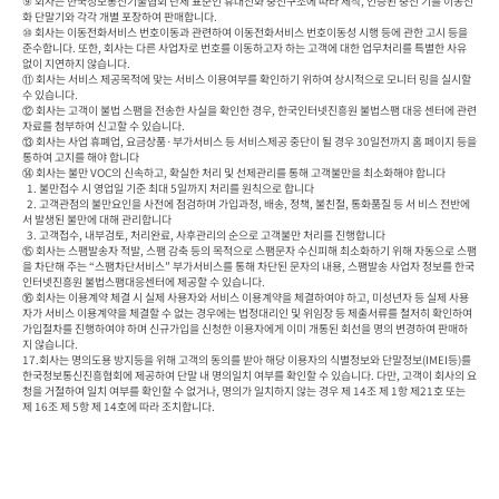
⑨ 회사는 한국정보통신기술협회 단체 표준인 휴대전화 충전구조에 따라 제작, 인증된 충전 기를 이동전
화 단말기와 각각 개별 포장하여 판매합니다.

⑩ 회사는 이동전화서비스 번호이동과 관련하여 이동전화서비스 번호이동성 시행 등에 관한 고시 등을 
준수합니다. 또한, 회사는 다른 사업자로 번호를 이동하고자 하는 고객에 대한 업무처리를 특별한 사유 
없이 지연하지 않습니다.

⑪ 회사는 서비스 제공목적에 맞는 서비스 이용여부를 확인하기 위하여 상시적으로 모니터 링을 실시할 
수 있습니다.

⑫ 회사는 고객이 불법 스팸을 전송한 사실을 확인한 경우, 한국인터넷진흥원 불법스팸 대응 센터에 관련
자료를 첨부하여 신고할 수 있습니다.

⑬ 회사는 사업 휴폐업, 요금상품·부가서비스 등 서비스제공 중단이 될 경우 30일전까지 홈 페이지 등을 
통하여 고지를 해야 합니다

⑭ 회사는 불만 VOC의 신속하고, 확실한 처리 및 선제관리를 통해 고객불만을 최소화해야 합니다

  1. 불만접수 시 영업일 기준 최대 5일까지 처리를 원칙으로 합니다

  2. 고객관점의 불만요인을 사전에 점검하며 가입과정, 배송, 정책, 불친절, 통화품질 등 서 비스 전반에
서 발생된 불만에 대해 관리합니다

  3. 고객접수, 내부검토, 처리완료, 사후관리의 순으로 고객불만 처리를 진행합니다

⑮ 회사는 스팸발송자 적발, 스팸 감축 등의 목적으로 스팸문자 수신피해 최소화하기 위해 자동으로 스팸
을 차단해 주는 “스팸차단서비스” 부가서비스를 통해 차단된 문자의 내용, 스팸발송 사업자 정보를 한국
인터넷진흥원 불법스팸대응센터에 제공할 수 있습니다.

⑯ 회사는 이용계약 체결 시 실제 사용자와 서비스 이용계약을 체결하여야 하고, 미성년자 등 실제 사용
자가 서비스 이용계약을 체결할 수 없는 경우에는 법정대리인 및 위임장 등 제출서류를 철저히 확인하여 
가입절차를 진행하여야 하며 신규가입을 신청한 이용자에게 이미 개통된 회선을 명의 변경하여 판매하
지 않습니다.

17.회사는 명의도용 방지등을 위해 고객의 동의를 받아 해당 이용자의 식별정보와 단말정보(IMEI등)를 
한국정보통신진흥협회에 제공하여 단말 내 명의일치 여부를 확인할 수 있습니다. 다만, 고객이 회사의 요
청을 거절하여 일치 여부를 확인할 수 없거나, 명의가 일치하지 않는 경우 제 14조 제 1항 제21호 또는 
제 16조 제 5항 제 14호에 따라 조치합니다.