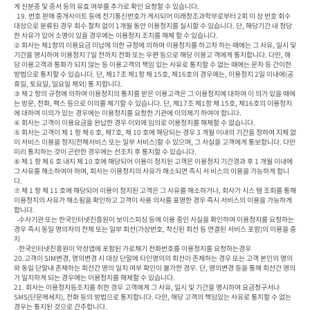
게 신분증 및 증서 등의 유효 여부를 추가로 확인 요청할 수 있습니다.

  19. 번호 판매 중개사이트 등에 전기통신번호가 게시되어 미래창조과학부로부터 2회 이 상 번호 회수 
대상으로 분류된 경우 회수 절차 없이 1개월 동안 이용정지를 실시할 수 있습니다. 단, 해당기간 내 정당
한 사유가 있어 소명이 있을 경우에는 이용정지 조치를 해제 할 수 있습니다.

② 회사는 제1항의 이용요금 미납에 의한 규정에 의하여 이용정지를 하고자 하는 때에는 그 사유, 일시 및 
기간을 명시하여 이용정지 7일 전까지 전화 또는 우편 등으로 해당 이용고 객에게 통지합니다. 다만, 해
당 이용고객과 통화가 되지 않는 등 이용고객의 책임 있는 사유로 통지할 수 없는 때에는 문자 등 간이한 
방법으로 통지할 수 있습니다. 단, 제17조 제1항 제 15호, 제16호의 경우에는, 이용정지 2일 이내에(공
휴일, 토요일, 일요일 제외) 통 지합니다.

③ 제 2 항의 규정에 의하여 이용정지의 통지를 받은 이용고객은 그 이용정지에 대하여 이 의가 있을 때에
는 방문, 전화, 팩스 등으로 이의를 제기할 수 있습니다. 단, 제17조 제1항 제 15호, 제16호의 이용정지
에 대하여 이의가 있는 경우에는 이용정지를 요청한 기관에 이의제기 하여야 합니다.

④ 회사는 고객이 이용요금을 완납한 경우 이외에 임의로 이용정지를 해제할 수 없습니다.

⑤ 회사는 고객이 제 1 항 제 6 호, 제7호, 제 10 호에 해당되는 경우 3 개월 이내의 기간을 정하여 지체 없
이 서비스 이용을 정지(전체서비스 또는 일부 서비스)할 수 있으며, 그 사실을 고객에게 통보합니다. 다만 
미리 통지하는 것이 곤란한 경우에는 선조치 후 통지할 수 있습니다.

⑥ 제 1 항 제 6 호 내지 제 10 호에 해당되어 이용이 정지된 고객은 이용정지 기간경과 후 1 개월 이내에 
그 사유를 해소하여야 하며, 회사는 이용정지의 사유가 해소되면 즉시 서 비스의 이용을 가능하게 합니
다.

⑦ 제 1 항 제 11 호에 해당되어 이용이 정지된 고객은 그 사유를 해소하거나, 회사가 시스 템 조회를 통해 
이용정지의 사유가 해소됨을 확인하고 고객이 사용 의사를 표명한 경우 즉시 서비스의 이용을 가능하게 
합니다.

  -수사기관 또는 한국인터넷진흥원이 보이스피싱 등에 이용 중인 사실을 확인하여 이용정지를 요청하는
경우 즉시 동일 명의자의 전체 또는 일부 회선(가상번호, 착신된 회선 등 연결된 서비스 포함)의 이용을 중
지

  -한국인터넷진흥원이 악성앱에 포함된 가로채기 전화번호를 이용정지를 요청하는경우

20.고객이 SIM변경, 명의변경 시 대상 단말에 타인명의의 회선이 존재하는 경우 또는 고객 본인의 명의
와 동일 단말내 존재하는 회선간 명의 일치 여부 확인이 불가한 경우. 단, 명의변경 등을 통해 회선간 명의
가 일치하게 되는 경우에는 이용정지를 해제할 수 있습니다.

21. 회사는 이용정지등조치를 취한 경우 고객에게 그 사유, 일시 및 기간을 명시하여 요금청구서나 
SMS(단문메세지), 전화 등의 방법으로 통지합니다. 다만, 해당 고객의 책임있는 사유로 통지할 수 없는 
경우는 통지된 것으로 간주합니다.
