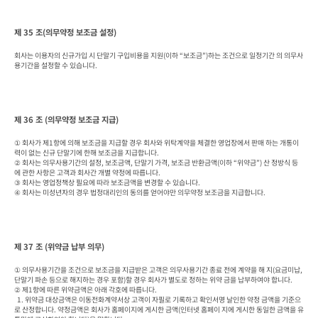
제 35 조(의무약정 보조금 설정)
회사는 이용자의 신규가입 시 단말기 구입비용을 지원(이하 “보조금”)하는 조건으로 일정기간 의 의무사
용기간을 설정할 수 있습니다.
제 36 조 (의무약정 보조금 지급)
① 회사가 제1항에 의해 보조금을 지급할 경우 회사와 위탁계약을 체결한 영업장에서 판매 하는 개통이
력이 없는 신규 단말기에 한해 보조금을 지급합니다.

② 회사는 의무사용기간의 설정, 보조금액, 단말기 가격, 보조금 반환금액(이하 “위약금”) 산 정방식 등
에 관한 사항은 고객과 회사간 개별 약정에 따릅니다.

③ 회사는 영업정책상 필요에 따라 보조금액을 변경할 수 있습니다.

④ 회사는 미성년자의 경우 법정대리인의 동의를 얻어야만 의무약정 보조금을 지급합니다.
제 37 조 (위약금 납부 의무)
① 의무사용기간을 조건으로 보조금을 지급받은 고객은 의무사용기간 종료 전에 계약을 해 지(요금미납, 
단말기 파손 등으로 해지하는 경우 포함)할 경우 회사가 별도로 정하는 위약 금을 납부하여야 합니다.

② 제1항에 따른 위약금액은 아래 각호에 따릅니다.

  1. 위약금 대상금액은 이동전화계약서상 고객이 자필로 기록하고 확인서명 날인한 약정 금액을 기준으
로 산정합니다. 약정금액은 회사가 홈페이지에 게시한 금액(인터넷 홈페이 지에 게시한 동일한 금액을 유