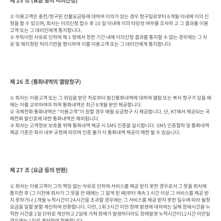
제 25 조 (요금 등의 이의신청)
① 이용고객은 충전/청구된 선불요금등에 대하여 이의가 있는 경우 청구일로부터 6개월 이내에 이의 신
청을 할 수 있으며, 회사는 이의신청 접수 후 10 일 이내에 이의 타당성 여부를 조사하 고 그 결과를 이용
고객 또는 그 대리인에게 통지합니다.

② 부득이한 사유로 인하여 제 1 항에서 정한 기간 내에 이의신청 결과를 통지할 수 없는 경우에는 그 사
유 및 재지정된 처리기한을 명시하여 이를 이용고객 또는 그 대리인에게 통지합니다.
제 26 조 (통화내역의 열람청구)
① 회사는 이용고객 또는 그 위임을 받은 자로부터 발신통화내역에 대하여 열람 또는 복사 청구가 있을 때
에는 이를 교부하여야 하며 통화내역은 최근 6개월 분만 제공합니다.

② 국제전화 통화내역은 “이용고객”이 원할 경우 매월 요금청구 시 제공합니다. 단, KT에서 제공되는 국
제전화 발신호에 대한 통화내역은 제외됩니다.

③ 회사는 고객정보 보호를 위해 통화내역 제공 시 SMS 인증을 실시합니다. SMS 인증절차 및 통화내역 
제공 기준은 회사 내부 규정에 따르며 인증 불가 시 통화내역 제공이 제한 될 수 있습니다.
제 27 조 (요금 등의 반환)
① 회사는 이용고객이 그의 책임 없는 사유로 인하여 서비스를 제공 받지 못한 경우로서 그 뜻을 회사에 
통지한 후 (그 이전에 회사가 그 뜻을 안 때에는 그 알게 된 때)부터 계속 3 시간 이상 그 서비스를 제공 받
지 못하거나 1개월 누적시간이 24시간을 초과할 경우에는 그 서비스를 제공 받지 못한 일수에 따라 월정 
요금을 일할 분할 계산하여 반환합니다. 다만, 1회 3시간 미만 장애 발생에 대하여는 실제 장애시간을 누
적한 시간을 1일 단위로 계산하고 2일에 거쳐 장애가 발생하더라도 장애발생 누적시간이12시간 미만일 
경우에는 1일로 계산하여 적용합니다.
