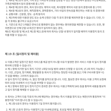
  1. 제4항 제1호의 경우, 가족 또는 가족관계 변동을 입증할 수 있는 행정기관에서 발행한 주민등록등본, 
가족관계증명서 등의 증명서류 중 1가지

  2. 제4항 제2호의 경우, 회사 양수양도 계약서 사본, 회사합병 계약서 사본 등의 증명서류 중 1가지

  3. 제4항 제3호의 경우, 재직증명서, 경력증명서, 기타 사업의 연속성을 확인하는 서류 등 의 증명서류

  4. 공통서류 : 신분증, 양도·승계 동의서

  5. 제3자에 대한 이용권 양도 또는 승계 신청은 다음 각 호의 경우를 제외하면 할 수 없습니다. 다만, 다
음 각 호에도 불구하고 요금고지서 

  6. 기준으로 최근 3개월간 연속으로 통화량이 없는 경우에는 명의변경을 제한할 수 있습니다. 또한, 명
의변경으로 인해 단말 내 회선간 명의가 일치하지 않는 경우, 

제8조 제20항 및 제14조 제1항 제21호에 따라 회사는 단말 내 명의가 일치할 때까지 이용정지 등의 조
치를 취할 수 있습니다.
제 19 조 (일시정지 및 재이용)
① 이용고객은 일정기간 동안 서비스를 제공 받지 아니할 사유가 발생한 경우 서비스 이용 의 일시 정지를 
회사에 신청할 수 있습니다.

② 제 1 항에 의거한 일시 정지 기간은 1회당 90일 범위 내에서 신청할 수 있으며, 년 2회 까지 가능합니
다. 다만, 군입대, 장기체류, 행방불명 등 회사가 인정하는 정당한 사유([별 표2] 기재 구비서류 첨부 시)
가 있을 때에는 그러하지 않습니다.

③ 일시 정지기간 중에는 수, 발신 정지를 원칙으로 합니다. 다만, 필요한 경우 회사는 이용 고객의 요청에 
따라 30일 이내에서 수신기능을 부여할 수 있습니다.

④ 제 2 항에서 정한 일시 정지기간이 경과한 경우 회사는 이용고객에게 SMS 등을 통하여 내용을 통보하
고 일시 정지를 해제할 수 있습니다.

⑤ 회사는 고객이 다음 각호의 하나에 해당하는 경우에는 즉시 이용을 정지 또는 제한(이하 통칭하여 “이
용정지등”이라 합니다) 할 수 있습니다.

  1. 제 1항 6호의 경우는 이용정지 7일 전까지 통지합니다.