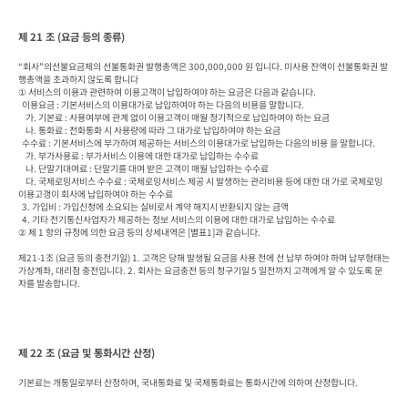
제 21 조 (요금 등의 종류)
“회사”의선불요금제의 선불통화권 발행총액은 300,000,000 원 입니다. 미사용 잔액이 선불통화권 발
행총액을 초과하지 않도록 합니다

① 서비스의 이용과 관련하여 이용고객이 납입하여야 하는 요금은 다음과 같습니다.

  이용요금 : 기본서비스의 이용대가로 납입하여야 하는 다음의 비용을 말합니다.

    가. 기본료 : 사용여부에 관계 없이 이용고객이 매월 정기적으로 납입하여야 하는 요금

    나. 통화료 : 전화통화 시 사용량에 따라 그 대가로 납입하여야 하는 요금

  수수료 : 기본서비스에 부가하여 제공하는 서비스의 이용대가로 납입하는 다음의 비용 을 말합니다.

    가. 부가사용료 : 부가서비스 이용에 대한 대가로 납입하는 수수료

    나. 단말기대여료 : 단말기를 대여 받은 고객이 매월 납입하는 수수료

    다. 국제로밍서비스 수수료 : 국제로밍서비스 제공 시 발생하는 관리비용 등에 대한 대 가로 국제로밍 
이용고갱이 회사에 납입하여야 하는 수수료

  3. 가입비 : 가입신청에 소요되는 실비로서 계약 해지시 반환되지 않는 금액

  4. 기타 전기통신사업자가 제공하는 정보 서비스의 이용에 대한 대가로 납입하는 수수료

② 제 1 항의 규정에 의한 요금 등의 상세내역은 [별표1]과 같습니다.

제21-1조 (요금 등의 충전기일) 1. 고객은 당해 발생될 요금을 사용 전에 선 납부 하여야 하며 납부형태는 
가상계좌, 대리점 충전입니다. 2. 회사는 요금충전 등의 청구기일 5 일전까지 고객에게 알 수 있도록 문
자를 발송합니다.
제 22 조 (요금 및 통화시간 산정)
기본료는 개통일로부터 산정하며, 국내통화료 및 국제통화료는 통화시간에 의하여 산정합니다.