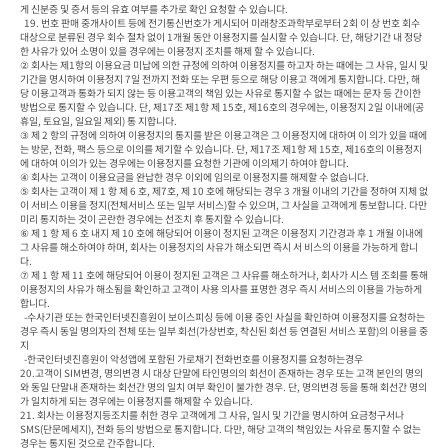
게 신분증 및 증서 등의 유효 여부를 추가로 확인 요청할 수 있습니다.

  19. 번호 판매 중개사이트 등에 전기통신번호가 게시되어 미래창조과학부로부터 2회 이 상 번호 회수 
대상으로 분류된 경우 회수 절차 없이 1개월 동안 이용정지를 실시할 수 있습니다. 단, 해당기간 내 정당
한 사유가 있어 소명이 있을 경우에는 이용정지 조치를 해제 할 수 있습니다.

② 회사는 제1항의 이용요금 미납에 의한 규정에 의하여 이용정지를 하고자 하는 때에는 그 사유, 일시 및 
기간을 명시하여 이용정지 7일 전까지 전화 또는 우편 등으로 해당 이용고 객에게 통지합니다. 다만, 해
당 이용고객과 통화가 되지 않는 등 이용고객의 책임 있는 사유로 통지할 수 없는 때에는 문자 등 간이한 
방법으로 통지할 수 있습니다. 단, 제17조 제1항 제 15호, 제16호의 경우에는, 이용정지 2일 이내에(공
휴일, 토요일, 일요일 제외) 통 지합니다.

③ 제 2 항의 규정에 의하여 이용정지의 통지를 받은 이용고객은 그 이용정지에 대하여 이 의가 있을 때에
는 방문, 전화, 팩스 등으로 이의를 제기할 수 있습니다. 단, 제17조 제1항 제 15호, 제16호의 이용정지
에 대하여 이의가 있는 경우에는 이용정지를 요청한 기관에 이의제기 하여야 합니다.

④ 회사는 고객이 이용요금을 완납한 경우 이외에 임의로 이용정지를 해제할 수 없습니다.

⑤ 회사는 고객이 제 1 항 제 6 호, 제7호, 제 10 호에 해당되는 경우 3 개월 이내의 기간을 정하여 지체 없
이 서비스 이용을 정지(전체서비스 또는 일부 서비스)할 수 있으며, 그 사실을 고객에게 통보합니다. 다만 
미리 통지하는 것이 곤란한 경우에는 선조치 후 통지할 수 있습니다.

⑥ 제 1 항 제 6 호 내지 제 10 호에 해당되어 이용이 정지된 고객은 이용정지 기간경과 후 1 개월 이내에 
그 사유를 해소하여야 하며, 회사는 이용정지의 사유가 해소되면 즉시 서 비스의 이용을 가능하게 합니
다.

⑦ 제 1 항 제 11 호에 해당되어 이용이 정지된 고객은 그 사유를 해소하거나, 회사가 시스 템 조회를 통해 
이용정지의 사유가 해소됨을 확인하고 고객이 사용 의사를 표명한 경우 즉시 서비스의 이용을 가능하게 
합니다.

  -수사기관 또는 한국인터넷진흥원이 보이스피싱 등에 이용 중인 사실을 확인하여 이용정지를 요청하는
경우 즉시 동일 명의자의 전체 또는 일부 회선(가상번호, 착신된 회선 등 연결된 서비스 포함)의 이용을 중
지

  -한국인터넷진흥원이 악성앱에 포함된 가로채기 전화번호를 이용정지를 요청하는경우

20.고객이 SIM변경, 명의변경 시 대상 단말에 타인명의의 회선이 존재하는 경우 또는 고객 본인의 명의
와 동일 단말내 존재하는 회선간 명의 일치 여부 확인이 불가한 경우. 단, 명의변경 등을 통해 회선간 명의
가 일치하게 되는 경우에는 이용정지를 해제할 수 있습니다.

21. 회사는 이용정지등조치를 취한 경우 고객에게 그 사유, 일시 및 기간을 명시하여 요금청구서나 
SMS(단문메세지), 전화 등의 방법으로 통지합니다. 다만, 해당 고객의 책임있는 사유로 통지할 수 없는 
경우는 통지된 것으로 간주합니다.
