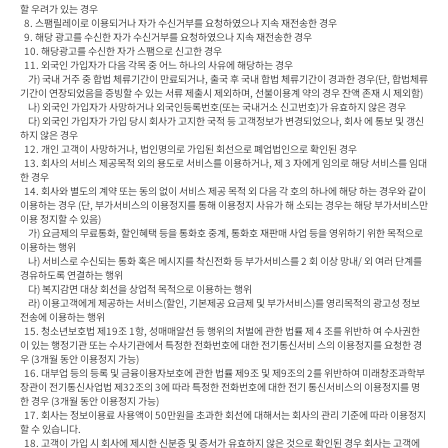
할 우려가 있는 경우

  8. 스팸릴레이로 이용되거나 자가 수신거부를 요청하였으나 지속 재전송한 경우

  9. 해당 광고를 수신한 자가 수신거부를 요청하였으나 지속 재전송한 경우

  10. 해당광고를 수신한 자가 스팸으로 신고한 경우

  11. 외국인 가입자가 다음 각목 중 어느 하나의 사유에 해당하는 경우

    가) 국내 거주 중 합법 체류기간이 만료되거나, 출국 후 국내 합법 체류기간이 경과한 경우(단, 합법체류
기간이 연장되었음을 증빙할 수 있는 서류 제출시 제외하며, 선불이용계 약의 경우 잔액 존재 시 제외함)

    나) 외국인 가입자가 사망하거나 외국인등록번호(또는 국내거소 신고번호)가 유효하지 않은 경우

    다) 외국인 가입자가 가입 당시 회사가 고지한 국적 등 고객정보가 변경되었으나, 회사 에 통보 및 갱신
하지 않은 경우

  12. 개인 고객이 사망하거나, 법인명의로 가입된 회선으로 폐업법인으로 확인된 경우

  13. 회사의 서비스 제공목적 외의 용도로 서비스를 이용하거나, 제 3 자에게 임의로 해당 서비스를 임대
한 경우

  14. 회사와 별도의 계약 또는 동의 없이 서비스 제공 목적 외 다음 각 호의 하나에 해당 하는 경우와 같이 
이용하는 경우 (단, 부가서비스의 이용정지를 통해 이용정지 사유가 해 소되는 경우는 해당 부가서비스만 
이용 정지할 수 있음)

    가) 요금제의 무료통화, 할인혜택 등을 통화호 중계, 통화호 재판매 사업 등을 영위하기 위한 목적으로 
이용하는 행위

    나) 서비스로 수신되는 통화 혹은 메시지를 착신전화 등 부가서비스를 2 회 이상 망내/ 외 여러 단계를 
경유하도록 연결하는 행위

    다) 복지감면 대상 회선을 상업적 목적으로 이용하는 행위

    라) 이용고객에게 제공하는 서비스(할인, 기본제공 요금제 및 부가서비스)를 영리목적의 광고성 정보 
전송에 이용하는 행위

  15. 청소년보호법 제19조 1항, 성매매알선 등 행위의 처벌에 관한 법률 제 4 조를 위반하 여 수사권한
이 있는 행정기관 또는 수사기관에서 특정한 전화번호에 대한 전기통신서비 스의 이용정지를 요청한 경
우 (3개월 동안 이용정지 가능)

  16. 대부업 등의 등록 및 금융이용자보호에 관한 법률 제9조 및 제9조의 2를 위반하여 미래창조과학부
장관이 전기통신사업법 제32조의 3에 따라 특정한 전화번호에 대한 전기 통신서비스의 이용정지를 명
한 경우 (3개월 동안 이용정지 가능)

  17. 회사는 정보이용료 사용액이 50만원을 초과한 회선에 대해서는 회사의 관리 기준에 따라 이용정지 
할 수 있습니다.

  18. 고객이 가입 시 회사에 제시한 신분증 및 증서가 유효하지 않은 것으로 확인된 경우 회사는 고객에