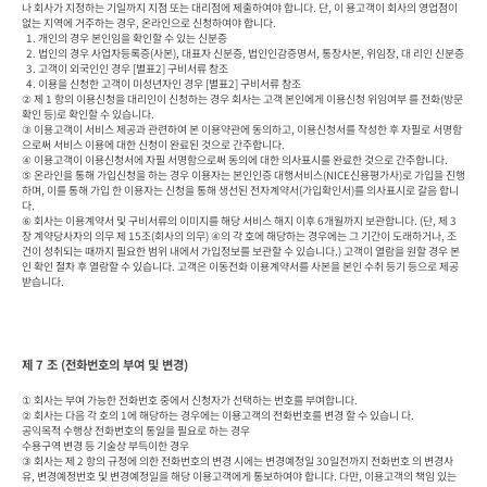
나 회사가 지정하는 기일까지 지점 또는 대리점에 제출하여야 합니다. 단, 이 용고객이 회사의 영업점이 
없는 지역에 거주하는 경우, 온라인으로 신청하여야 합니다.

  1. 개인의 경우 본인임을 확인할 수 있는 신분증

  2. 법인의 경우 사업자등록증(사본), 대표자 신분증, 법인인감증명서, 통장사본, 위임장, 대 리인 신분증

  3. 고객이 외국인인 경우 [별표2] 구비서류 참조

  4. 이용을 신청한 고객이 미성년자인 경우 [별표2] 구비서류 참조

② 제 1 항의 이용신청을 대리인이 신청하는 경우 회사는 고객 본인에게 이용신청 위임여부 를 전화(방문
확인 등)로 확인할 수 있습니다.

③ 이용고객이 서비스 제공과 관련하여 본 이용약관에 동의하고, 이용신청서를 작성한 후 자필로 서명함
으로써 서비스 이용에 대한 신청이 완료된 것으로 간주합니다.

④ 이용고객이 이용신청서에 자필 서명함으로써 동의에 대한 의사표시를 완료한 것으로 간주합니다.

⑤ 온라인을 통해 가입신청을 하는 경우 이용자는 본인인증 대행서비스(NICE신용평가사)로 가입을 진행
하며, 이를 통해 가입 한 이용자는 신청을 통해 생선된 전자계약서(가입확인서)를 의사표시로 갈음 합니
다. 

⑥ 회사는 이용계약서 및 구비서류의 이미지를 해당 서비스 해지 이후 6개월까지 보관합니다. (단, 제 3
장 계약당사자의 의무 제 15조(회사의 의무) ④의 각 호에 해당하는 경우에는 그 기간이 도래하거나, 조
건이 성취되는 때까지 필요한 범위 내에서 가입정보를 보관할 수 있습니다.) 고객이 열람을 원할 경우 본
인 확인 절차 후 열람할 수 있습니다. 고객은 이동전화 이용계약서를 사본을 본인 수취 등기 등으로 제공
받습니다.
제 7 조 (전화번호의 부여 및 변경)
① 회사는 부여 가능한 전화번호 중에서 신청자가 선택하는 번호를 부여합니다.

② 회사는 다음 각 호의 1에 해당하는 경우에는 이용고객의 전화번호를 변경 할 수 있습니 다.

공익목적 수행상 전화번호의 통일을 필요로 하는 경우

수용구역 변경 등 기술상 부득이한 경우

③ 회사는 제 2 항의 규정에 의한 전화번호의 변경 시에는 변경예정일 30일전까지 전화번호 의 변경사
유, 변경예정번호 및 변경예정일을 해당 이용고객에게 통보하여야 합니다. 다만, 이용고객의 책임 있는 