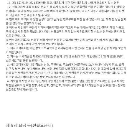
  16. 제14조 제1항 제21조에 해당하고, 이용정지 기간 동안 이용정지  사유가 해소되지 않는 경우
  17. 선불요금제 개통 후 타인 명의 도용 방지 및 실제 이용 여부 확인을 위해 본인확인 절차가 진행될 수 
있습니다. 해당 절차를 통해 본인 사용 여부가 확인되지 않을경우, 서비스 이용이 제한되며 개통된 회선
이 직권 해지 또는 개통 취소될 수 있음

④ 번호 해지 후 회사가 정한 일정기간(28일)동안 번호부여를 제한 할 수 있습니다.(단, 해지 한 당일 철회
를 할 경우에는 본인부여 가능)

⑤ 회사는 제 3 항의 규정에 의하여 이용계약을 해지하고자 하는 때에는 해지일 7일전까지 해당 이용고
객에게 그 사유 등을 통보합니다. 다만, 이용고객의 책임 있는 사유로 통지할 수 없는 경우에는 통지한 것
으로 간주합니다.

⑥ 번호이동가입자의 변경 전 이용계약은 변경 전 사업자의 번호이동 승인과 동시에 자동 해지 됩니다

⑦ 회사는 해지고객에 대한 개인정보를 보호합니다.

  1. 해지고객에 대한 개인정보의 보유목적은 과세부분에 대한 문제가 있을 경우 해당 입증 자료를 보관하
기 위함입니다.

  2. 회사는 국세기준법 제85조 제 3항(장부 등의 비치 및 보존)에 의거 개인정보(DB 및 서 류)를 5년의 
소멸시효 기간 동안 보관합니다.

  3. 해지고객에 대한 개인정보는 성명, 주민번호, 주소(해지)이동전화번호,거래내역(납부자 정보, 요금
청구 및 납부내역, 부가서비스내역, 상담내역 등)을 보유항목으로 합니다. 다만, 당 조항에 있어 해지고객
이라 함은 채권채무관계(잔고)가 ‘0’인 고객을 말하며, 채권채무 관계가 ‘0’이 아닐 경우에는 회사의 고객
이므로 해지고객에 대한 개인정보 보유항목과는 무관합니다.

  4. 계약을 해지한 고객이(통신사에 의한 직권해지 포함) 불법스팸을 전송한 것으로 확인된 경우 재가입 
제한을 위하여 필요한 성명, 주민번호, 전화번호, 해지사유의 정보를 12개월간 보관 및 이용(한국정보통
신진흥협회에 제공) 합니다.
제 6 장 요금 등(선불요금제)