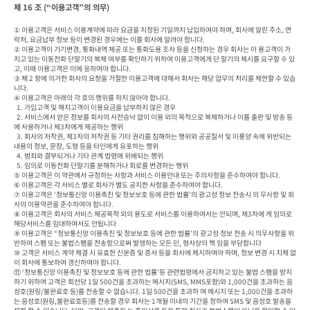
제 16 조 (“이용고객”의 의무)
① 이용고객은 서비스 이용계약에 따라 요금을 지정된 기일까지 납입하여야 하며, 회사에 알린 주소, 연
락처, 요금납부 정보 등이 변경된 경우에는 이를 회사에 알려야 합니다.

② 이용고객이 기기변경, 통화내역 제공 또는 통화도용 조사 등을 신청하는 경우 회사는 이 용고객이 가
지고 있는 이동전화 단말기의 복제 여부를 확인하기 위하여 이용고객에게 단 말기의 제시를 요구할 수 있
고, 이때 이용고객은 이에 응하여야 합니다.

③ 제 2 항에 의거한 회사의 요청을 거절한 이용고객에 대해서 회사는 해당 업무의 처리를 제한할 수 있습
니다.

④ 이용고객은 아래의 각 호의 행위를 하지 않아야 합니다.

  1. 가입고객 및 해지고객이 이용요금을 납부하지 않은 경우

  2. 서비스에서 얻은 정보를 회사의 사전승낙 없이 이용 외의 목적으로 복제하거나 이를 출판 및 방송 등
에 사용하거나 제3자에게 제공하는 행위

  3. 회사의 저작권, 제3자의 저작권 등 기타 권리를 침해하는 행위와 공공질서 및 미풍양 속에 위반되는 
내용의 정보, 문장, 도형 등을 타인에게 유포하는 행위

  4. 범죄와 결부되거나 기타 관계 법령에 위배되는 행위

  5. 임의로 이동전화 단말기를 분해하거나 회로를 변경하는 행위

⑤ 이용고객은 이 약관에서 규정하는 사항과 서비스 이용안내 또는 주의사항을 준수하여야 합니다.

⑥ 이용고객은 각 서비스 별로 회사가 별도 공지한 사항을 준수하여야 합니다.

⑦ 이용고객은 ‘정보통신망 이용촉진 및 정보보호 등에 관한 법률’의 광고성 정보 전송시 의 무사항 및 회
사의 이용약관을 준수하여야 합니다.

⑧ 이용고객은 회사의 서비스 제공목적 외의 용도로 서비스를 이용하여서는 안되며, 제3자에 게 임의로 
해당서비스를 임대하여서도 안됩니다

⑨ 이용고객은 “정보통신망 이용촉진 및 정보보호 등에 관한 법률’의 광고성 정보 전송 시 의무사항을 위
반하여 스팸 또는 불법스팸을 전송함으로써 발생하는 모든 민, 형사상의 책 임을 부담합니다

⑩ 고객은 서비스 계약 체결 시 유효한 신분증 및 증서 등을 회사에 제시하여야 하며, 정보 변경 시 지체 없
이 회사에 통보하여 갱신하여야 합니다.

⑪ ‘정보통신망 이용촉진 및 정보보호 등에 관한 법률’등 관련법령에서 금지하고 있는 불법 스팸을 방지
하기 위하여 고객은 회선당 1일 500건을 초과하는 메시지(SMS, MMS포함)와 1,000건을 초과하는 음
성호(원링/불완료호 등)를 전송할 수 없습니다. 1일 500건을 초과하 여 메시지 또는 1,000건을 초과하
는 음성호(원링,불완료호등)를 전송할 경우 회사는 1개월 이내의 기간을 정하여 SMS 및 음성호 발송을 