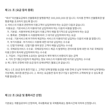
제 21 조 (요금 등의 종류)
“회사”의선불요금제의 선불통화권 발행총액은 300,000,000 원 입니다. 미사용 잔액이 선불통화권 발
행총액을 초과하지 않도록 합니다

① 서비스의 이용과 관련하여 이용고객이 납입하여야 하는 요금은 다음과 같습니다.

  이용요금 : 기본서비스의 이용대가로 납입하여야 하는 다음의 비용을 말합니다.

    가. 기본료 : 사용여부에 관계 없이 이용고객이 매월 정기적으로 납입하여야 하는 요금

    나. 통화료 : 전화통화 시 사용량에 따라 그 대가로 납입하여야 하는 요금

  수수료 : 기본서비스에 부가하여 제공하는 서비스의 이용대가로 납입하는 다음의 비용 을 말합니다.

    가. 부가사용료 : 부가서비스 이용에 대한 대가로 납입하는 수수료

    나. 단말기대여료 : 단말기를 대여 받은 고객이 매월 납입하는 수수료

    다. 국제로밍서비스 수수료 : 국제로밍서비스 제공 시 발생하는 관리비용 등에 대한 대 가로 국제로밍 
이용고갱이 회사에 납입하여야 하는 수수료

  3. 가입비 : 가입신청에 소요되는 실비로서 계약 해지시 반환되지 않는 금액

  4. 기타 전기통신사업자가 제공하는 정보 서비스의 이용에 대한 대가로 납입하는 수수료

② 제 1 항의 규정에 의한 요금 등의 상세내역은 [별표1]과 같습니다.

제21-1조 (요금 등의 충전기일) 1. 고객은 당해 발생될 요금을 사용 전에 선 납부 하여야 하며 납부형태는 
가상계좌, 대리점 충전입니다. 2. 회사는 요금충전 등의 청구기일 5 일전까지 고객에게 알 수 있도록 문
자를 발송합니다.
제 22 조 (요금 및 통화시간 산정)
기본료는 개통일로부터 산정하며, 국내통화료 및 국제통화료는 통화시간에 의하여 산정합니다.