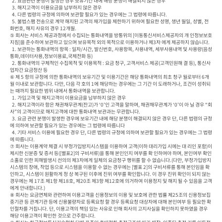
  2. 요금관련 분쟁이 발생한 경우 보유기간 내에 해당 분쟁이 해결되지 않은 경우

  3. 해지고객이 이용요금을 납부하지 않은 경우

  4. 다른 법령의 규정에 의하여 보관할 필요가 있는 경우에는 그 법령에 따릅니다.

  5. 불법스팸 전송으로 계약 해지된 고객의 재가입을 제한하기 위하여 필요한 성명, 생년 월일, 성별, 전
화번호, 해지 사유의 경우 12개월.

⑤ 회사는 서비스 제공과정에서 수집되는 통화내역을 방통위의 [이동통신서비스제공자의 개 인정보보호
지침]을 준수하여 보관하고 있으며 보유목적 외의 목적으로 이용하거나 제3자 에게 제공하지 않습니다.

  1. 보관하는 통화내역의 항목 : 일자/시간, 발신번호, 사용항목, 사용내역, 세부사용내역 및 사용량(음성
통화,데이터사용,정보이용료,국제전화 등)

  2. 통화내역의 구체적인 수집목적 및 이용목적 : 요금 청구, 고객서비스 제공(고객민원해 결 등), 통신사
업자간 요금정산 등

⑥ 제 5 항의 규정에 의한 통화내역의 보유기간 및 이용기간은 해당 통화내역의 최초 청구 월로부터 6개
월 이내로 보관합니다. 다만, 다음 각 호의 1에 해당하는 경우에는 그 기간 이 도래하거나, 조건이 성취되
는 때까지 필요한 범위 내에서 통화내역을 보관합니다.

  1. 가입고객 및 해지고객이 이용요금을 납부하지 않은 경우

  2. 해지고객이라 함은 채권채무관계(잔고)가 ‘0’인 고객을 말하며, 채권채무관계가 ‘0’이 아 닐 경우 “회
사”의 고객이므로 해지고객에 대한 통화내역 보관과는 무관합니다.

  3. 요금 관련 분쟁이 발생한 경우에 보유기간 내에 해당 분쟁이 해결되지 않은 경우 단, 다른 법령의 규정
에 의하여 보관할 필요가 있는 경우에는 그 법령에 따릅니다

  4. 기타 서비스 이용에 필요한 경우 단, 다른 법령의 규정에 의하여 보관할 필요가 있는 경우에는 그 법령
에 따릅니다.

⑦ 회사는 이용계약 체결 시 부정가입방지시스템을 이용하여 고객(이하 대리가입 시에는 대 리인 포함)이 
제시한 신분증 및 증서 등([별표2]의 구비서류)을 통해 본인인지 여부를 확 인하여야 하며, 본인여부 확인
소홀로 인한 피해발생시 선의의 제3자에게 일체의 요금청구 행위를 할 수 없습니다.(다만, 부정가입방지
시스템의 장애, 작업 등으로 시스템을 이용할 수 없는 경우에는 [별표 2]의 구비서류를 통해 본인임을 확
인하고, 시스템이 원활하게 정 상 복구된 이후에 진위 여부를 확인합니다. 이 경우 진위 확인이 되지 않는 
경우에는 제 17조 제1항 제18호, 제20조 제3항 제12호에 의거하여 이용정지 및 해지 될 수 있음을 고객
에게 안내합니다.)

⑧ 회사는 요금연체와 관련하여 이용고객을 신용정보의 이용 및 보호에 관한 법률 제25조의 신용정보집
중기관 등 관계기관 등에 신용불량자로 등록요청 할 경우 등록요청 대상자에 대해 본인여부 등 필요한 확
인절차를 거칩니다. 단, 이용고객의 책임 있는 사유로 인해 회사의 고지사실을 확인하지 못하였을 경우 
해당 이용고객이 확인한 것으로 간주합니다.
