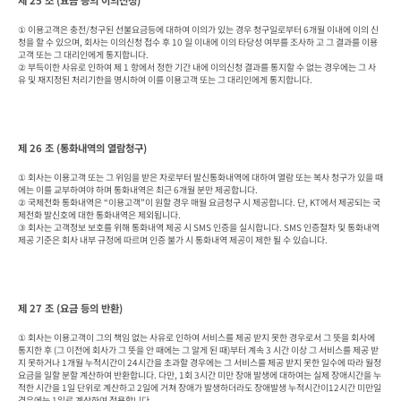
제 25 조 (요금 등의 이의신청)
① 이용고객은 충전/청구된 선불요금등에 대하여 이의가 있는 경우 청구일로부터 6개월 이내에 이의 신
청을 할 수 있으며, 회사는 이의신청 접수 후 10 일 이내에 이의 타당성 여부를 조사하 고 그 결과를 이용
고객 또는 그 대리인에게 통지합니다.

② 부득이한 사유로 인하여 제 1 항에서 정한 기간 내에 이의신청 결과를 통지할 수 없는 경우에는 그 사
유 및 재지정된 처리기한을 명시하여 이를 이용고객 또는 그 대리인에게 통지합니다.
제 26 조 (통화내역의 열람청구)
① 회사는 이용고객 또는 그 위임을 받은 자로부터 발신통화내역에 대하여 열람 또는 복사 청구가 있을 때
에는 이를 교부하여야 하며 통화내역은 최근 6개월 분만 제공합니다.

② 국제전화 통화내역은 “이용고객”이 원할 경우 매월 요금청구 시 제공합니다. 단, KT에서 제공되는 국
제전화 발신호에 대한 통화내역은 제외됩니다.

③ 회사는 고객정보 보호를 위해 통화내역 제공 시 SMS 인증을 실시합니다. SMS 인증절차 및 통화내역 
제공 기준은 회사 내부 규정에 따르며 인증 불가 시 통화내역 제공이 제한 될 수 있습니다.
제 27 조 (요금 등의 반환)
① 회사는 이용고객이 그의 책임 없는 사유로 인하여 서비스를 제공 받지 못한 경우로서 그 뜻을 회사에 
통지한 후 (그 이전에 회사가 그 뜻을 안 때에는 그 알게 된 때)부터 계속 3 시간 이상 그 서비스를 제공 받
지 못하거나 1개월 누적시간이 24시간을 초과할 경우에는 그 서비스를 제공 받지 못한 일수에 따라 월정 
요금을 일할 분할 계산하여 반환합니다. 다만, 1회 3시간 미만 장애 발생에 대하여는 실제 장애시간을 누
적한 시간을 1일 단위로 계산하고 2일에 거쳐 장애가 발생하더라도 장애발생 누적시간이12시간 미만일 
경우에는 1일로 계산하여 적용합니다.
