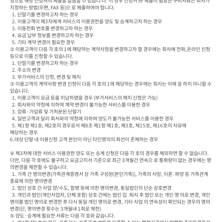
청으로 해당 신청서의 제출을 갈음할 수 있습니 다. 이 경우 신청서 外 제출이 필요한 구비서류는 회사가 
지정하는 방법(우편, FAX 등)으 로 제출하여야 합니다.

  1. 단말기를 변경하고자 하는 경우

  2. 이용고객이 제3자에게 서비스의 이용권한을 양도 및 승계하고자 하는 경우

  3. 이동전화 번호를 변경하고자 하는 경우

  4. 요금 납부 정보를 변경하고자 하는 경우

  5. 기타 계약 변경이 필요한 경우

② 이용고객이 다음 각 호의 1에 해당하는 계약사항을 변경하고자 할 경우에는 회사에 전화,온라인 신청 
등으로 이를 신청할 수 있습니다.

  1. 단말기를 변경하고자 하는 경우

  2. 주소의 변경

  3. 부가서비스의 신청, 변경 및 해지

③ 이용고객의 계약사항 변경 신청이 다음 각 호의 1에 해당하는 경우에는 회사는 이에 응 하지 아니할 수 
있습니다.

  1. 이용고객이 요금 등을 미납하였을 경우 (부가서비스의 해지 신청은 가능)

  2. 회사와의 약정에 의하여 계약 변경이 불가능한 서비스를 이용한 경우

  3. 압류·가압류 및 가처분된 단말기

  4. 일반고객과 달리 회사와의 약정에 의하여 양도가 불가능한 서비스를 이용한 경우

  5. 제1항 제1호, 제2호의 경우로서 제8조 제1항 제1호, 제3호, 제15호, 제16호의 사유에

해당하는 경우

6.대상 단말 내 이용신청 고객 본인이 아닌 타인명의의 회선이 존재하는 경우

④ 제3자에 대한 서비스 이용권한 양도 또는 승계 신청은 다음 각 호의 경우를 제외하면 할 수 없습니다. 
다만, 다음 각 호에도 불구하고 요금고지서 기준으로 최근 3개월간 연속으 로 통화량이 없는 경우에는 명
의변경을 제한할 수 있습니다.

  1. 가족 간 명의변경(가족관계증명서 상 가족 구성원(본인가족)), 가족의 사망, 이혼․파양 등 가족관계 
종료에 의한 명의변경

  2. 법인 상호 간 사업 양/수도, 합병 등에 의한 명의변경, 동일법인의 단순 상호변경

  3. 개인과 법인(개인사업자, 단체 포함) 상호 간에는 법인 입․퇴사 후 법인 또는 개인 명 의로 변경, 개인 
명의를 법인 명의로 변경한 후 다시 동일 개인 명의로 변경, 기타 사업 의 연속성이 확인되는 경우의 명의
변경(단, 명의변경 횟수는 3개월내 1회로 제한)

⑤ 양도·승계에 필요한 서류는 다음 각 호와 같습니다.
