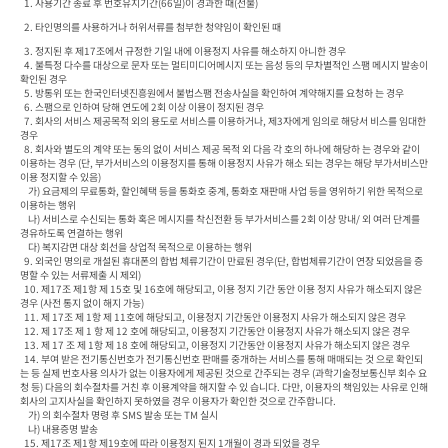
  1. 사용기간 종료 후 번호유지기간(66일)이 경과한 때(선불) 
  2. 타인명의를 사용하거나 허위서류를 첨부한 청약임이 확인된 때
  3. 정지된 후 제17조에서 규정한 기일 내에 이용정지 사유를 해소하지 아니한 경우

  4. 불특정 다수를 대상으로 문자 또는 멀티미디어메시지 또는 음성 등의 무차별적인 스팸 메시지 발송이 
확인된 경우

  5. 방통위 또는 한국인터넷진흥원에서 불법스팸 전송사실을 확인하여 계약해지를 요청하 는 경우

  6. 스팸으로 인하여 당해 연도에 2회 이상 이용이 정지된 경우

  7. 회사의 서비스 제공목적 외의 용도로 서비스를 이용하거나, 제3자에게 임의로 해당서 비스를 임대한 
경우

  8. 회사와 별도의 계약 또는 동의 없이 서비스 제공 목적 외 다음 각 호의 하나에 해당하 는 경우와 같이 
이용하는 경우 (단, 부가서비스의 이용정지를 통해 이용정지 사유가 해소 되는 경우는 해당 부가서비스만 
이용 정지할 수 있음)

    가) 요금제의 무료통화, 할인혜택 등을 통화호 중계, 통화호 재판매 사업 등을 영위하기 위한 목적으로 
이용하는 행위

    나) 서비스로 수신되는 통화 혹은 메시지를 착신전환 등 부가서비스를 2회 이상 망내/ 외 여러 단계를 
경유하도록 연결하는 행위

    다) 복지감면 대상 회선을 상업적 목적으로 이용하는 행위

  9. 외국인 명의로 개설된 휴대폰의 합법 체류기간이 만료된 경우(단, 합법체류기간이 연장 되었음을 증
명할 수 있는 서류제출 시 제외)

  10. 제17조 제1항 제 15호 및 16호에 해당되고, 이용 정지 기간 동안 이용 정지 사유가 해소되지 않은 
경우 (사전 통지 없이 해지 가능)

  11. 제 17조 제 1항 제 11호에 해당되고, 이용정지 기간동안 이용정지 사유가 해소되지 않은 경우

  12. 제 17조 제 1 항 제 12 호에 해당되고, 이용정지 기간동안 이용정지 사유가 해소되지 않은 경우

  13. 제 17 조 제 1항 제 18 호에 해당되고, 이용정지 기간동안 이용정지 사유가 해소되지 않은 경우

  14. 부여 받은 전기통신번호가 전기통신번호 판매를 중개하는 서비스를 통해 매매되는 것 으로 확인되
는 등 실제 번호사용 의사가 없는 이용자에게 제공된 것으로 간주되는 경우 (과학기술정보통신부 회수 요
청 등) 다음의 회수절차를 거친 후 이용계약을 해지할 수 있 습니다. 다만, 이용자의 책임있는 사유로 인해 
회사의 고지사실을 확인하지 못하였을 경우 이용자가 확인한 것으로 간주합니다.

    가) 의 회수절차 명령 후 SMS 발송 또는 TM 실시

    나) 내용증명 발송

  15. 제17조 제1항 제19호에 따라 이용정지 된지 1개월이 경과 되었을 경우
