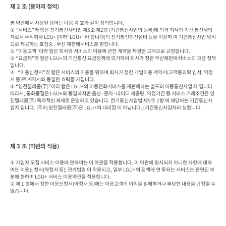
제 2 조 (용어의 정의)
본 약관에서 사용된 용어는 다음 각 호와 같이 정의합니다.

① “서비스”라 함은 전기통신사업법 제5조 제2항 (기간통신사업의 등록)에 의거 회사가 기간 통신사업
자로서 주식회사 LGU+(이하“LGU+”라 합니다)의 전기통신회선설비 등을 이용하 여 기간통신사업 방식
으로 제공하는 호집중 , 무선 재판매서비스를 말합니다.

② “이용고객”이라 함은 회사와 서비스의 이용에 관한 계약을 체결한 고객으로 규정합니다.

③ “요금제”라 함은 LGU+의 기간통신 요금정책에 의거하여 회사가 정한 무선재판매서비스의 과금 정책
입니다.

④   “이용신청서”라 함은 서비스의 이용을 위하여 회사가 정한 개별이용 계약서(고객동의확 인서, 약정
서 등)로 계약서와 동일한 효력을 가집니다.

⑤ “영진텔레콤(주)”이라 함은 LGU+의 이동전화서비스를 재판매하는 별도의 이동통신사업 자 입니다. 
따라서, 통화품질은 LGU+와 동일하지만 음성·문자·데이터 제공량, 약정기간 등 서비스 거래조건은 영
진텔레콤(주) 독자적인 체제로 운영하고 있습니다. 전기통신사업법 제5조 2항 에 해당하는 기간통신사
업자 입니다. (주의:영진텔레콤(주)은 LGU+의 대리점 이 아닙니다.) 기간통신사업자라 칭합니다.
제 3 조 (약관의 적용)
① 가입자 모집 서비스 이용에 관하여는 이 약관을 적용합니다. 이 약관에 명시되지 아니한 사항에 대하
여는 이용신청서(약정서 등), 관계법령 이 적용되고, 일부 LGU+의 정책에 연 동되는 서비스는 관련된 부
분에 한하여 LGU+ 서비스 이용약관을 적용합니다.

② 제 1 항에서 정한 이용신청서(약정서 등)에는 이용고객의 이익을 침해하거나 부당한 내용을 규정할 수 
없습니다.