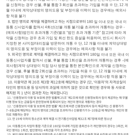
을 신청하는 경우 선불
, 
후불 통합 
3 
회선을 초과하는 가입을 허용 
※ 
단
, 12 
개
월 이내에 계약상대방의 명의도용 및 부정이용 이력이 있는 경우에는 예외사
항 적용 불가
  8. 법인 명의로 계약을 체결하려고 하는 시점으로부터 
180 
일 이내 모든 국내 이
동통 신사업자를 합쳐서 
4
회선
(
선불 개통 불가
)
을 초과하여 개통하는 경우 
- 
(
예외사항
)
법인의 초과개통 기준
(
별표 
“
법인 초과 개통 기준
” 
참고
)
에 따라 계
약을 신청하는 경우 초과 가입 및 회선 한도 증설을 허용하며
, 
반드시 회사가 
지정한 본 사
/
지점
/
대리점을 방문하여 개통 
※ 
단
, 12 
개월 이내에 계약상대방
의 명의도용 및 부정이용 이력이 있는 경우에는 예외사항 적용 불가
  9. 외국인 명의로 계약을 체결하려고 하는 시점으로부터 
180
일 이내 모든 국내 이
동통신사업자를 합쳐서 선불
, 
후불 통합 
1
회선을 초과하여 개통하는 경후 
–
(
예
외사항
)
계약 상대방이 직접 당사 방문을 통한 본인확인으로 계약을 신청하는 
경우 선불
, 
후불 통합 
2
회선을 초과하는 가입을 허용 
※ 
단
, 12 
개월 이내에 계
약상대방의 명의도용 및 부정이용 이력이 있는 경우에는 예외사항 적용 불가
  10. 이용약관 제 20조 제3항 제12호에 해당하는 경우 (단, ‘이용자’의 자격상실이 
타인의 명의도용 등 당사자의 과실에 의하지 않은 것으로 확인된 경우와 동 사유로 
해지된 지 1 년이 경과한 자는 제외합니다)
  11. ‘신용정보의 이용 및 보호에 관한 법률제 25조’ 제2조에 따른 신용정보회사 등이 제공하는 채 무불
이행 정보 또는 금융질서 문란정보에 등록되어 있는 개인의 명의로 개통하는 경우

  12. ‘신용정보의 이용 및 보호에 관한 법률’ 제2조에 따른 신용정보회사 등이 제공하는 신 용평가가 
7~8등급에 해당하는 개인의 명의로 2회선을 초과하거나 신용평가가 9~10등급 에 해당하는 개인의 명
의로 개통하는 경우

  13. 만 19세 이하의 청소년과 계약 체결 시 전기통신사업법 제32조 제7항에 따른 청소년 
  14. 이동통신사 사업자 통합 기준으로 180일 이내에 가입된 총회선수가 개인명의의 경우는 3회선, 외
국인 명의는 1회선, 법인명의는 4회선을 각각 초과하는 경우
  15. 본인 여부 확인을 위하여 안면인증 시스템으로 고객의 얼굴과 신분증 얼굴 사진을 비교한 결과 상호 