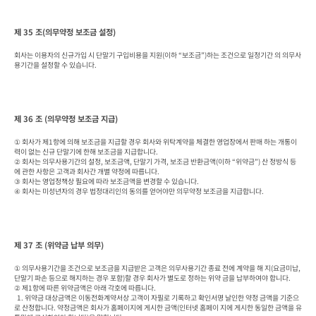
제 35 조(의무약정 보조금 설정)
회사는 이용자의 신규가입 시 단말기 구입비용을 지원(이하 “보조금”)하는 조건으로 일정기간 의 의무사
용기간을 설정할 수 있습니다.
제 36 조 (의무약정 보조금 지급)
① 회사가 제1항에 의해 보조금을 지급할 경우 회사와 위탁계약을 체결한 영업장에서 판매 하는 개통이
력이 없는 신규 단말기에 한해 보조금을 지급합니다.

② 회사는 의무사용기간의 설정, 보조금액, 단말기 가격, 보조금 반환금액(이하 “위약금”) 산 정방식 등
에 관한 사항은 고객과 회사간 개별 약정에 따릅니다.

③ 회사는 영업정책상 필요에 따라 보조금액을 변경할 수 있습니다.

④ 회사는 미성년자의 경우 법정대리인의 동의를 얻어야만 의무약정 보조금을 지급합니다.
제 37 조 (위약금 납부 의무)
① 의무사용기간을 조건으로 보조금을 지급받은 고객은 의무사용기간 종료 전에 계약을 해 지(요금미납, 
단말기 파손 등으로 해지하는 경우 포함)할 경우 회사가 별도로 정하는 위약 금을 납부하여야 합니다.

② 제1항에 따른 위약금액은 아래 각호에 따릅니다.

  1. 위약금 대상금액은 이동전화계약서상 고객이 자필로 기록하고 확인서명 날인한 약정 금액을 기준으
로 산정합니다. 약정금액은 회사가 홈페이지에 게시한 금액(인터넷 홈페이 지에 게시한 동일한 금액을 유