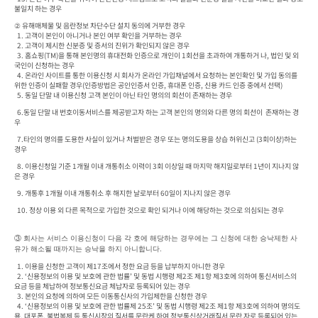
불일치 하는 경우 
② 유해매체물 및 음란정보 차단수단 설치 동의에 거부한 경우

  1. 고객이 본인이 아니거나 본인 여부 확인을 거부하는 경우

  2. 고객이 제시한 신분증 및 증서의 진위가 확인되지 않은 경우

  3. 홈쇼핑(TM)을 통해 본인명의 휴대전화 인증으로 개인이 1회선을 초과하여 개통하거 나, 법인 및 외
국인이 신청하는 경우

  4. 온라인 사이트를 통한 이용신청 시 회사가 온라인 가입채널에서 요청하는 본인확인 및 가입 동의를 
위한 인증이 실패할 경우(인증방법은 공인인증서 인증, 휴대폰 인증, 신용 카드 인증 중에서 선택)
  5. 동일 단말 내 이용신청 고객 본인이 아닌 타인 명의의 회선이 존재하는 경우
  6.동일 단말 내 번호이동서비스를 제공받고자 하는 고객 본인의 명의와 다른 명의 회선이  존재하는 경
우
  7.타인의 명의를 도용한 사실이 있거나 처벌받은 경우 또는 명의도용을 상습 허위신고 (3회이상)하는 
경우
  8. 이용신청일 기준 1개월 이내 개통취소 이력이 3회 이상일 때 마지막 해지일로부터 1년이 지나지 않
은 경우
  9. 개통후 1개월 이내 개통취소 후 해지한 날로부터 60일이 지나지 않은 경우
  10. 정상 이용 외 다른 목적으로 가입한 것으로 확인 되거나 이에 해당하는 것으로 의심되는 경우
③ 
회사는 서비스 이용신청이 다음 각 호에 해당하는 경우에는 그 신청에 대한 승낙제한 사 
유가 해소될 때까지는 승낙을 하지 아니합니다.
  1. 이용을 신청한 고객이 제17조에서 정한 요금 등을 납부하지 아니한 경우

  2. ‘신용정보의 이용 및 보호에 관한 법률’ 및 동법 시행령 제2조 제1항 제3호에 의하여 통신서비스의 
요금 등을 체납하여 정보통신요금 체납자로 등록되어 있는 경우

  3. 본인의 요청에 의하여 모든 이동통신사의 가입제한을 신청한 경우

  4. ‘신용정보의 이용 및 보호에 관한 법률제 25조’ 및 동법 시행령 제2조 제1항 제3호에 의하여 명의도
용, 대포폰, 불법복제 등 통신시장의 질서를 문란케 하여 정보통신상거래질서 문란 자로 등록되어 있는 