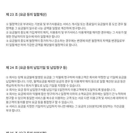
제 23 조 (요금 등의 일할계산)
① 월정액으로 부과되는 기본료 및 부가사용료는 서비스 개시일 또는 종료일이 요금월의 중 도인 경우 월
정액을 그 요금월의 일수로 나눈 금액을 일할로 계산하여 청구합니다.

② 요금월의 중도에 가입계약의 해지, 이용휴지 및 부가서비스 이용계약을 해지한 경우에는 그 사유가 발
생한 전날까지의 일수에 따라 일할계산 합니다

③ 요금월의 중도에 월정액이 증가하거나 감소하는 경우에는 변경에 따른 월정액의 차액을 변경일로부
터 일할계산 하여 가감한 금액을 해당월의 월정액으로 합니다.
제 24 조 (요금 등의 납입기일 및 납입청구 등)
① 회사는 당해 요금월에 발생된 요금을 그 익월에 청구하며 이용고객은 회사와 약정한 납 기일에 요금을 
납입해야 합니다. 다만, 월액요금을 제외한 요금의 경우 및 이용계약 해지 등으로 일할 계산된 요금 등은 
즉납하게 하거나 회사가 별도로 납입 기일을 지정할 수 있습니다.

② 회사는 요금 등의 납입청구서를 납입기일 5일전까지 이용고객에게 도달하도록 발송합니 다.

③ 회사는 요금에 따라 익월에 합산 청구하거나 일정액 이하의 소액요금의 경우에는 일정기 간 누적하여 
청구할 수 있으며 동일한 서비스를 복수로 이용하는 고객 또는 서로 다른 이용고객 및 서비스에 대하여 이
용고객의 동의를 받아 요금 등을 통합청구 할 수 있습니 다.

④ 서비스 요금을 지정한 기일까지 납입하지 아니한 때에는 그 요금의 100분의2에 상당하는 가산금을 
부과 합니다.