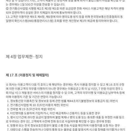
제한 할 수 있습니다. 다만, 고객이 제출하 는 증빙서류 등을 통해 회사가 불법스팸이 아님을 확인할 수 있
는 경우에는 1일 500건 이상을 전송할 수 있습니다.

⑫ 전기통신사업법 시행령 제2조 제3항 제3호 따른 요금감면 전화 서비스 이용고객은 해당 자격이 변동
되어 감면자격이 상실된 경우 지체없이 회사에 통보하여야 합니다.

13.고객은 이용약관 제9조 제4항, 제6항에 따라 명의도용 방지 등을 위해 한국정보통신진흥협회의 동
일명의 확인시스템(IMEI통합관리시스템) 조회를 위한 개인정보 제3자 제공에 동의하여야 합니다.
제 4장 업무제한·정지
제 17 조 (이용정지 및 해제절차)
① 회사는 이용고객이 다음 각 호의 1 에 해당하는 경우에는 즉시 이용을 정지할 수 있고 제 16 조의 규정
에 의한 이용고객의 의무를 이행하지 아니한 경우에는 이용요금 2 회 미 납 시(단, 7 만원 이상의 경우 1 
회 미납 시) 3 개월 동안 서비스의 이용을 정지할 수 있 으며, 고객의 의무이행 및 이용요금 납부약속 등에 
의해 이용정지 기준 및 기간은 연장이 가능합니다

  1. 정보통신망 이용촉진 및 정보보호 등에 관한 법률 제44조의7(불법정보의 유통금지 등) 위반시

  2. 전기통신사업법 제 30 조(타인사용의 제한) 위반시

  3. 전파법 제 19 조(무선국의 개설) 위반시

  4. 타인명의를 도용하여 가입하거나, 타인 예금계좌나 신용카드 등을 도용한 경우

  5. 평시 단기간에 과다한 요금이 발생하여 불법 복제나 명의 도용 또는 휴대폰 대출 등 부정한 사용 등으
로 우려되는 경우 (단, 고객에게 사전에 전화 등으로 사실여부를 확인할 수 없는 경우에 한함)

  6. 방통위 또는 한국 정보보호진흥원이 불법 스팸 전송 사실을 확인하여 이용정지를 요청 하는 경우

  7. 대량으로 스팸을 전송하거나 다량의 통화 또는 불완료 호를 발생시켜 시스템 장애를 야기했거나 야기