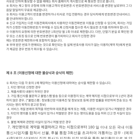
사유로 인하여 통보할 수 없을 때에는 회사 홈페이지 게시함으로 써 통보한 것으로 봅니다.

④ 회사는 제 2 항의 규정에 의해 이용고객의 번호변경 시 번호변경안내 서비스를 변경된 날로부터 그 다
음달 말일까지 무료로 제공합니다.

⑤ 회사는 이용고객이 번호를 변경하거나 타사로 가입 전환하는 경우 당사자에게 번호변경 안내서비스
를 안내하여야 합니다.

⑥ 신규 가입자는 다른 이동전화회사에서 사용하던 이동전화번호 이동을 신청할 수 있으며, 회사는 가입
자가 신청한 이동전화번호가 부여될 수 있도록 신청서를 접수한 즉시 필요한 조치를 취하여야 합니다.

⑦ 이용자의 요청에 의한 번호변경은 1회선당 월 1회 이내로 제한합니다. 다만, 단말기 분실 로 확인된 경
우 또는 스토킹 등으로 인해 번호변경이 불가피하다고 회사가 인정한 경우

에는 번호변경 제한회수에 포함하지 않습니다.

⑧ 부여 받은 번호가 판매되는 것으로 확인되는 등 실제 번호사용 의사가 없는 이용자(계약 자)에게 번호
가 제공된 경우 번호가 회수될 수 있습니다.
제 8 조 (이용신청에 대한 불승낙과 승낙의 제한)
① 회사는 다음 각 호의 1에 해당하는 이용신청에 대하여는 승낙을 제한할 수 있습니다.

  1. 타인 명의로 신청한 경우

  2. 제출서류의 내용이 허위인 경우

  3. 가입 통신사를 불문하고 불법스팸 발송 등으로 이용정지 또는 계약 해지된 시점으로부 터 1년이 경과
하지 않은 경우. (*불법스팸 : 정보통신망 이용촉진 및 정보보호 등에 관한 법률을 위반하여 전송 또는 게
시되는 영리 목적의 광고성 정보)

  4. 서비스 개설 본래의 목적을 위반하여 대포폰을 매개 또는 개통, 이용한 사실이 있거나 처벌받은 경우

  5. 타인의 명의를 도용한 사실이 있거나 처벌받은 경우 또는 명의도용을 상습 허위 신고 한 사실이 있는 
경우

  6. 불법 복제와 관련된 사실이 있거나 처벌 받은 경우

 7. 개인명의로 계약을 체결하려고 하는 시점으로부터 
180 
일 이내 모든 국내 이동
통신사업자를 합쳐서 선불
, 
후불 통합 
3
회선을 초과하여 개통하는 경우 
- (
예외
사항
)
계약 상대방이 직접 회사가 지정한 지점 방문을 통한 본인확인으로 계 약