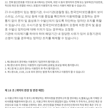
22. 전화 발신번호를 거짓으로 표시해서는 안되며, 위반 시 동이 명의자의 전체 또는 일부회선(가상번호, 
착신된 회선 등 연결된 서비스 포함)의 이용정지 등 서비스 이용이 제한 될 수 있습니다.  
23.
수사권한이 있는 행정기관
, 
수사기관
(
경찰청 등
), 
한국인터넷진흥원이 보이
스피싱
, 
스미싱
, 
피싱 등에 이용 중임을 확인하여 이용제한을 요청하는 경우

통지 없이 문자 및 음성호가 수발신되지 않도록 차단하는 망차단 조치를 취할 
수 있습니다
. (
단
, 
수사기관 및 한국인터넷진흥원의 요청에 의한 문자 및 음성
호 수발신 망차단에 대해 이의가 있는 경우에는 요청한

기관에 이의제기
를 하여야 하며 해당기간 내 정당한 사유가 있어 요청기관의 
소명이 있을 경우에는 망차단 조치를 해제할 수 있습니
다
.)
1.제1항6호의 경우에는 이용정지 7일전까지 통지합니다.

2.제1항15호의 경우는 이용정지 2일이내에 (공휴일,토요일 제외) 통지합니다.

3. 제 1항 제 21호의 경우는 이용정지 후 즉시 통지합니다.

4. 제 1항 6호, 15호, 21호 외의 경우는 발생 즉시 통지하고 이용정지 할 수 있습니다
제 18 조 (계약의 변경 및 변경 제한)
① 이용고객이 다음 각 호의 1에 해당하는 계약사항을 변경하고자 할 경우에는 lt;별표2gt;에 기재된 구
비서류를 제출하여야 합니다. 단, 이용고객이 회사의 영업점이 없는 지역에 거 주하거나, 온라인 혹은 유
선상으로 다음 각 사항을 신청하는 경우, 본인인증을 전제로 한 온라인신청서의 작성 확인 혹은 구두 신