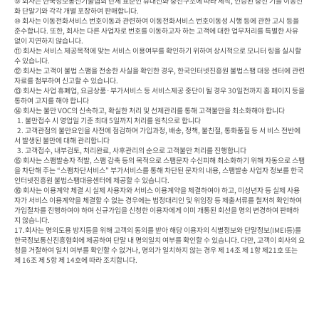
⑨ 회사는 한국정보통신기술협회 단체 표준인 휴대전화 충전구조에 따라 제작, 인증된 충전 기를 이동전
화 단말기와 각각 개별 포장하여 판매합니다.

⑩ 회사는 이동전화서비스 번호이동과 관련하여 이동전화서비스 번호이동성 시행 등에 관한 고시 등을 
준수합니다. 또한, 회사는 다른 사업자로 번호를 이동하고자 하는 고객에 대한 업무처리를 특별한 사유 
없이 지연하지 않습니다.

⑪ 회사는 서비스 제공목적에 맞는 서비스 이용여부를 확인하기 위하여 상시적으로 모니터 링을 실시할 
수 있습니다.

⑫ 회사는 고객이 불법 스팸을 전송한 사실을 확인한 경우, 한국인터넷진흥원 불법스팸 대응 센터에 관련
자료를 첨부하여 신고할 수 있습니다.

⑬ 회사는 사업 휴폐업, 요금상품·부가서비스 등 서비스제공 중단이 될 경우 30일전까지 홈 페이지 등을 
통하여 고지를 해야 합니다

⑭ 회사는 불만 VOC의 신속하고, 확실한 처리 및 선제관리를 통해 고객불만을 최소화해야 합니다

  1. 불만접수 시 영업일 기준 최대 5일까지 처리를 원칙으로 합니다

  2. 고객관점의 불만요인을 사전에 점검하며 가입과정, 배송, 정책, 불친절, 통화품질 등 서 비스 전반에
서 발생된 불만에 대해 관리합니다

  3. 고객접수, 내부검토, 처리완료, 사후관리의 순으로 고객불만 처리를 진행합니다

⑮ 회사는 스팸발송자 적발, 스팸 감축 등의 목적으로 스팸문자 수신피해 최소화하기 위해 자동으로 스팸
을 차단해 주는 “스팸차단서비스” 부가서비스를 통해 차단된 문자의 내용, 스팸발송 사업자 정보를 한국
인터넷진흥원 불법스팸대응센터에 제공할 수 있습니다.

⑯ 회사는 이용계약 체결 시 실제 사용자와 서비스 이용계약을 체결하여야 하고, 미성년자 등 실제 사용
자가 서비스 이용계약을 체결할 수 없는 경우에는 법정대리인 및 위임장 등 제출서류를 철저히 확인하여 
가입절차를 진행하여야 하며 신규가입을 신청한 이용자에게 이미 개통된 회선을 명의 변경하여 판매하
지 않습니다.

17.회사는 명의도용 방지등을 위해 고객의 동의를 받아 해당 이용자의 식별정보와 단말정보(IMEI등)를 
한국정보통신진흥협회에 제공하여 단말 내 명의일치 여부를 확인할 수 있습니다. 다만, 고객이 회사의 요
청을 거절하여 일치 여부를 확인할 수 없거나, 명의가 일치하지 않는 경우 제 14조 제 1항 제21호 또는 
제 16조 제 5항 제 14호에 따라 조치합니다.