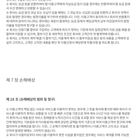
② 회사는 요금 등을 반환하여야 할 이용고객에게 미납요금 등이 있을 경우에는 반환하여야 할 요금 등에
서 우선 변제하고 반환할 수 있습니다.

③ 회사는 요금 등의 과납 또는 오납이 있을 때에는 그 과납 또는 오납된 요금을 반환하고 회사의 귀책사
유로 발생한 경우에는 법정이율을 부가하여 반환합니다. 다만, 이용고객이 동의하거나 회사의 반환통지
에 대하여 응하지 아니하는 경우에는 새로이 발생하는 요금 등에서 해당금액과 납부 마감일까지의 법정
이율을 차감하여 청구할 수 있습니다.

④ 회사는 단말기를 할부로 구입하는 고객에게 회사가 정하는 기준에 따라 일정금액의 지원 금을 매월 분
할하여 지원할 수 있으며, 할부기간 등 세부적인 조건은 회사와 고객간의 개 별계약에 따릅니다.

⑤ 회사는 고객과의 계약 체결 시 할부기간, 이용계약 해지 시 할부지원금 중단 등의 내용을 고객에게 성
실히 고지하고, 고객은 고지한 내용을 확인 후 이용신청서 해당란에 자필서명 을 하도록 합니다.
제 7 장 손해배상
제 28 조 (손해배상의 범위 및 청구)
① 이용고객의 책임 없는 사유로 서비스를 이용하지 못하는 경우에 그 뜻을 회사에 통지한 때와 회사가 서
비스를 이용하지 못하는 상황을 안 시간 중 빠른 시간을 기준으로 하여 계속 3시간 이상 서비스를 제공받
지 못하거나1개월 동안 서비스 장애발생 누적시간이 6 시간을 초과할 경우 서비스를 제공 받지 못한 시
간에 해당하는 기본료와 부가사용료의6 배에 상당한 금액을 최저 기준으로 하여 이용고객의 청구에 의해 
협의하여 손해배상을 합니다. 다만, 그 손해가 천재지변 등 불가항력이나 이용고객의 고의 또는 과실로 
인하여 발생한 때에는 그러하지 않습니다.

② 회사가 이용자로부터 서비스를 이용하지 못한 사실을 통지받은 경우에는 서비스 재개를 위해 가능한 