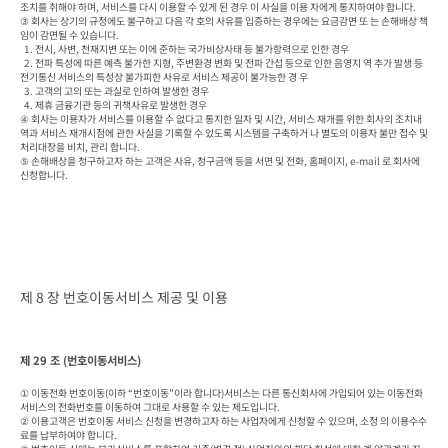
조치를 취해야 하며, 서비스를 다시 이용할 수 있게 된 경우 이 사실을 이용 자에게 통지하여야 합니다.

③ 회사는 상기의 규정에도 불구하고 다음 각 호의 사유를 입증하는 경우에는 요금감면 또 는 손해배상 책
임이 감면될 수 있습니다.

  1. 전시, 사변, 천재지변 또는 이에 준하는 국가비상사태 등 불가항력으로 인한 경우

  2. 전파 특성에 따른 예측 불가한 지형, 주변환경 변화 및 전파 간섭 등으로 인한 음영지 역 추가 발생 등 
전기통신 서비스의 특성상 불가피한 사유로 서비스 제공이 불가능한 경 우

  3. 고객의 고의 또는 과실로 인하여 발생한 경우

  4. 제휴 금융기관 등의 귀책사유로 발생한 경우

④ 회사는 이용자가 서비스를 이용할 수 없다고 통지한 일자 및 시간, 서비스 재개를 위한 회사의 조치내
역과 서비스 재개시점에 관한 사실을 기록할 수 있도록 시스템을 구축하거 나 별도의 이용자 불만 접수 및 
처리대장을 비치, 관리 합니다.

⑤ 손해배상을 청구하고자 하는 고객은 사유, 청구금액 등을 서면 및 전화, 홈페이지, e-mail 로 회사에 
신청합니다.
제 8 장 번호이동서비스 제공 및 이용
제 29 조 (번호이동서비스)
① 이동전화 번호이동(이하 “번호이동”이라 합니다)서비스는 다른 통신회사에 가입되어 있는 이동전화
서비스의 전화번호를 이동하여 그대로 사용할 수 있는 제도입니다.

② 이용고객은 번호이동 서비스 신청을 변경하고자 하는 사업자에게 신청할 수 있으며, 소정 의 이용수수
료를 납부하여야 합니다.
