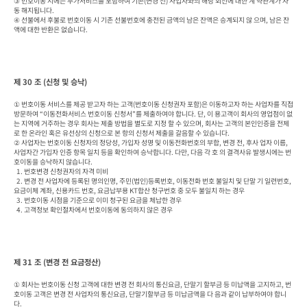
③ 번호이동 시에는 부가서비스를 포함하여 기존(변경 전) 사업자와의 해당 회선에 대한 계 약관계가 자
동 해지됩니다.

④ 선불에서 후불로 번호이동 시 기존 선불번호에 충전된 금액의 남은 잔액은 승계되지 않 으며, 남은 잔
액에 대한 반환은 없습니다.
제 30 조 (신청 및 승낙)
① 번호이동 서비스를 제공 받고자 하는 고객(번호이동 신청권자 포함)은 이동하고자 하는 사업자를 직접 
방문하여 “이동전화서비스 번호이동 신청서”를 제출하여야 합니다. 단, 이 용고객이 회사의 영업점이 없
는 지역에 거주하는 경우 회사는 제출 방법을 별도로 지정 할 수 있으며, 회사는 고객의 본인인증을 전제
로 한 온라인 혹은 유선상의 신청으로 본 항의 신청서 제출을 갈음할 수 있습니다.

② 사업자는 번호이동 신청자의 정당성, 가입자 성명 및 이동전화번호의 부합, 변경 전, 후사 업자 이름, 
사업자간 가입자 인증 항목 일치 등을 확인하여 승낙합니다. 다만, 다음 각 호 의 결격사유 발생시에는 번
호이동을 승낙하지 않습니다.

  1. 번호변경 신청권자의 자격 미비

  2. 변경 전 사업자에 등록된 명의인명, 주민(법인)등록번호, 이동전화 번호 불일치 및 단말 기 일련번호, 
요금이체 계좌, 신용카드 번호, 요금납부용 KT합산 청구번호 중 모두 불일치 하는 경우

  3. 번호이동 시점을 기준으로 이미 청구된 요금을 체납한 경우

  4. 고객정보 확인절차에서 번호이동에 동의하지 않은 경우
제 31 조 (변경 전 요금정산)
① 회사는 번호이동 신청 고객에 대한 변경 전 회사의 통신요금, 단말기 할부금 등 미납액을 고지하고, 번
호이동 고객은 변경 전 사업자의 통신요금, 단말기할부금 등 미납금액을 다 음과 같이 납부하여야 합니
다.
