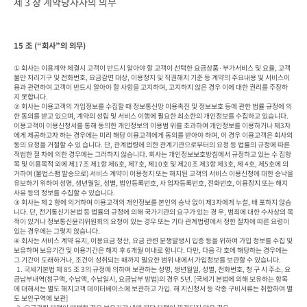
제 3 장 계약당사자의 의무
15 조 (“회사”의 의무)
① 회사는 이용계약 체결시 고객이 반드시 알아야 할 고객이 선택한 요금상품·부가서비스 및 요율, 고객
불만 처리기구 및 전화번호, 요금감면 대상, 이용정지 및 직권해지 기준 등 계약의 주요내용 및 서비스이
용과 관련하여 고객이 반드시 알아야 할 사항을 고지하며, 고지하지 않은 경우 이에 대한 권리를 주장하
지 못합니다.

② 회사는 이용고객의 가입정보를 수집할 때 정보통신망 이용촉진 및 정보보호 등에 관한 법률 규정에 의
한 동의를 받고 있으며, 계약의 성립 및 서비스 이행에 필요한 최소한의 개인정보를 수집하고 있습니다. 
이용고객이 이용신청서를 통해 동의한 개인정보의 이용범 위를 초과하여 개인정보를 이용하거나 제3자
에게 제공하고자 하는 경우에는 미리 해당 이용고객에게 동의를 받아야 하며, 이 경우 이용고객은 회사의 
동의 요청을 거절할 수 있 습니다. 단, 관계법령에 의한 관계기관으로부터의 요청 등 법률의 규정에 따른 
적법한 절 차에 의한 경우에는 그러하지 않습니다. 회사는 개인정보보호방침에서 규정하고 있는 수 집항
목 및 이용목적 외에 제17조 제1항 제6호, 제7호, 제10호 및 제20조 제3항 제3호, 제 4호, 제5호에 의
거하여 (불법스팸 발송으로) 서비스 계약이 이용정지 또는 해지된 고객의 서비스 이용신청에 대한 승낙을 
유보하기 위하여 성명, 생년월일, 성별, 법인등록번호, 사 업자등록번호, 전화번호, 이용정지 또는 해지 
사유 등의 정보를 수집할 수 있습니다.

③ 회사는 제 2 항에 의거하여 이용고객의 개인정보를 본인의 승낙 없이 제3자에게 누설, 배 포하지 않습
니다. 단, 전기통신기본법 등 법률의 규정에 의해 국가기관의 요구가 있는 경 우, 범죄에 대한 수사상의 목
적이 있거나 정보통신윤리위원회의 요청이 있는 경우 또는 기타 관계법령에서 정한 절차에 따른 요령이 
있는 경우에는 그렇지 않습니다.

④ 회사는 서비스 계약 유지, 이용요금 정산, 요금 관련 분쟁발생시 입증 등을 위하여 가입 정보를 수집 및 
보유하며 보유기간 및 이용기간은 해지 후 6개월 이내로 합니다. 다만, 다음 각 호에 해당하는 경우에는 
그 기간이 도래하거나, 조건이 성취되는 때까지 필요한 범위 내에서 가입정보를 보관할 수 있습니다.

  1. 국세기본법 제 85 조 3의 규정에 의하여 보관하는 성명, 생년월일, 성별, 전화번호, 청 구 시 주소, 요
금납부내역(청구액, 수납액, 수납일시, 요금납부 방법)의 경우 5년. [국세기 본법에 의해 보유하는 항목
에 대해서는 별도 해지고객 데이터베이스에 보관하고 가입. 해 지신청서 등 각종 구비서류는 취합하여 별
도 보안구역에 보관]
