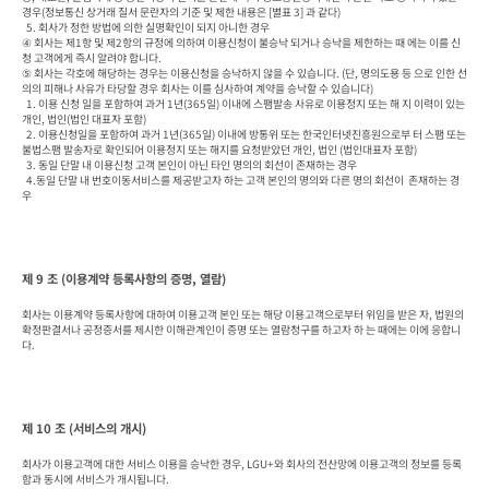
경우(정보통신 상거래 질서 문란자의 기준 및 제한 내용은 [별표 3] 과 같다)

  5. 회사가 정한 방법에 의한 실명확인이 되지 아니한 경우

④ 회사는 제1항 및 제2항의 규정에 의하여 이용신청이 불승낙 되거나 승낙을 제한하는 때 에는 이를 신
청 고객에게 즉시 알려야 합니다.

⑤ 회사는 각호에 해당하는 경우는 이용신청을 승낙하지 않을 수 있습니다. (단, 명의도용 등 으로 인한 선
의의 피해나 사유가 타당할 경우 회사는 이를 심사하여 계약을 승낙할 수 있습니다)

  1. 이용 신청 일을 포함하여 과거 1년(365일) 이내에 스팸발송 사유로 이용정지 또는 해 지 이력이 있는 
개인, 법인(법인 대표자 포함)

  2. 이용신청일을 포함하여 과거 1년(365일) 이내에 방통위 또는 한국인터넷진흥원으로부 터 스팸 또는 
불법스팸 발송자로 확인되어 이용정지 또는 해지를 요청받았던 개인, 법인 (법인대표자 포함)

  3. 동일 단말 내 이용신청 고객 본인이 아닌 타인 명의의 회선이 존재하는 경우

  4.동일 단말 내 번호이동서비스를 제공받고자 하는 고객 본인의 명의와 다른 명의 회선이  존재하는 경
우
제 9 조 (이용계약 등록사항의 증명, 열람)
회사는 이용계약 등록사항에 대하여 이용고객 본인 또는 해당 이용고객으로부터 위임을 받은 자, 법원의 
확정판결서나 공정증서를 제시한 이해관계인이 증명 또는 열람청구를 하고자 하 는 때에는 이에 응합니
다.
제 10 조 (서비스의 개시)
회사가 이용고객에 대한 서비스 이용을 승낙한 경우, LGU+와 회사의 전산망에 이용고객의 정보를 등록
함과 동시에 서비스가 개시됩니다.