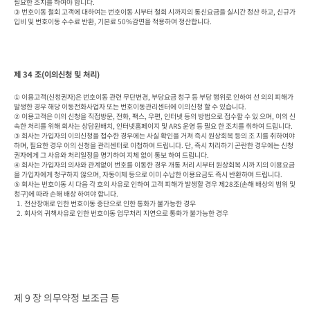
필요한 조치를 하여야 합니다.

③ 번호이동 철회 고객에 대하여는 번호이동 시부터 철회 시까지의 통신요금을 실시간 정산 하고, 신규가
입비 및 번호이동 수수료 반환, 기본료 50%감면을 적용하여 정산합니다.
제 34 조(이의신청 및 처리)
① 이용고객(신청권자)은 번호이동 관련 무단변경, 부당요금 청구 등 부당 행위로 인하여 선 의의 피해가 
발생한 경우 해당 이동전화사업자 또는 번호이동관리센터에 이의신청 할 수 있습니다.

② 이용고객은 이의 신청을 직접방문, 전화, 팩스, 우편, 인터넷 등의 방법으로 접수할 수 있 으며, 이의 신
속한 처리를 위해 회사는 상담원배치, 인터넷홈페이지 및 ARS 운영 등 필요 한 조치를 취하여 드립니다.

③ 회사는 가입자의 이의신청을 접수한 경우에는 사실 확인을 거쳐 즉시 원상회복 등의 조 치를 취하여야 
하며, 필요한 경우 이의 신청을 관리센터로 이첩하여 드립니다. 단, 즉시 처리하기 곤란한 경우에는 신청
권자에게 그 사유와 처리일정을 명기하여 지체 없이 통보 하여 드립니다.

④ 회사는 가입자의 의사와 관계없이 번호를 이동한 경우 개통 처리 시부터 원상회복 시까 지의 이용요금
을 가입자에게 청구하지 않으며, 자동이체 등으로 이미 수납한 이용요금도 즉시 반환하여 드립니다.

⑤ 회사는 번호이동 시 다음 각 호의 사유로 인하여 고객 피해가 발생할 경우 제28조(손해 배상의 범위 및 
청구)에 따라 손해 배상 하여야 합니다.

  1. 전산장애로 인한 번호이동 중단으로 인한 통화가 불가능한 경우

  2. 회사의 귀책사유로 인한 번호이동 업무처리 지연으로 통화가 불가능한 경우
제 9 장 의무약정 보조금 등