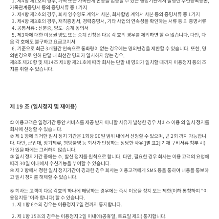
  1. 제4항 제1호의 경우, 가족 또는 가족관계 변동을 입증할 수 있는 행정기관에서 발행한 주민등록등본, 
가족관계증명서 등의 증명서류 중 1가지

  2. 제4항 제2호의 경우, 회사 양수양도 계약서 사본, 회사합병 계약서 사본 등의 증명서류 중 1가지

  3. 제4항 제3호의 경우, 재직증명서, 경력증명서, 기타 사업의 연속성을 확인하는 서류 등 의 증명서류

  4. 공통서류 : 신분증, 양도·승계 동의서

  5. 제3자에 대한 이용권 양도 또는 승계 신청은 다음 각 호의 경우를 제외하면 할 수 없습니다. 다만, 다
음 각 호에도 불구하고 요금고지서 

  6. 기준으로 최근 3개월간 연속으로 통화량이 없는 경우에는 명의변경을 제한할 수 있습니다. 또한, 명
의변경으로 인해 단말 내 회선간 명의가 일치하지 않는 경우, 

제8조 제20항 및 제14조 제1항 제21호에 따라 회사는 단말 내 명의가 일치할 때까지 이용정지 등의 조
치를 취할 수 있습니다.
제 19 조 (일시정지 및 재이용)
① 이용고객은 일정기간 동안 서비스를 제공 받지 아니할 사유가 발생한 경우 서비스 이용 의 일시 정지를 
회사에 신청할 수 있습니다.

② 제 1 항에 의거한 일시 정지 기간은 1회당 90일 범위 내에서 신청할 수 있으며, 년 2회 까지 가능합니
다. 다만, 군입대, 장기체류, 행방불명 등 회사가 인정하는 정당한 사유([별 표2] 기재 구비서류 첨부 시)
가 있을 때에는 그러하지 않습니다.

③ 일시 정지기간 중에는 수, 발신 정지를 원칙으로 합니다. 다만, 필요한 경우 회사는 이용 고객의 요청에 
따라 30일 이내에서 수신기능을 부여할 수 있습니다.

④ 제 2 항에서 정한 일시 정지기간이 경과한 경우 회사는 이용고객에게 SMS 등을 통하여 내용을 통보하
고 일시 정지를 해제할 수 있습니다.

⑤ 회사는 고객이 다음 각호의 하나에 해당하는 경우에는 즉시 이용을 정지 또는 제한(이하 통칭하여 “이
용정지등”이라 합니다) 할 수 있습니다.

  1. 제 1항 6호의 경우는 이용정지 7일 전까지 통지합니다.