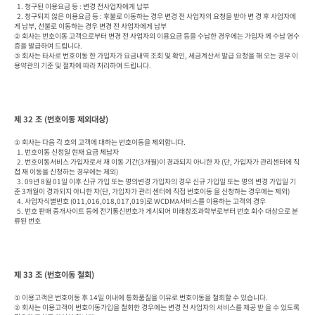
  1. 청구된 이용요금 등 : 변경 전사업자에게 납부

  2. 청구되지 않은 이용요금 등 : 후불로 이동하는 경우 변경 전 사업자의 요청을 받아 변 경 후 사업자에
게 납부, 선불로 이동하는 경우 변경 전 사업자에게 납부

② 회사는 번호이동 고객으로부터 변경 전 사업자의 이용요금 등을 수납한 경우에는 가입자 께 수납 영수
증을 발급하여 드립니다.

③ 회사는 타사로 번호이동 한 가입자가 요금내역 조회 및 확인, 세금계산서 발급 요청을 해 오는 경우 이
용약관의 기준 및 절차에 따라 처리하여 드립니다.
제 32 조 (번호이동 제외대상)
① 회사는 다음 각 호의 고객에 대하는 번호이동을 제외합니다.

  1. 번호이동 신청일 현재 요금 체납자

  2. 번호이동서비스 가입자로서 재 이동 기간(3개월)이 경과되지 아니한 자 (단, 가입자가 관리센터에 직
접 재 이동을 신청하는 경우에는 제외)

  3. 09년 8월 01일 이후 신규 가입 또는 명의변경 가입자의 경우 신규 가입일 또는 명의 변경 가입일 기
준 3개월이 경과되지 아니한 자(단, 가입자가 관리 센터에 직접 번호이동 을 신청하는 경우에는 제외)

  4. 사업자식별번호 (011,016,018,017,019)로 WCDMA서비스를 이용하는 고객의 경우

  5. 번호 판매 중개사이트 등에 전기통신번호가 게시되어 미래창조과학부로부터 번호 회수 대상으로 분
류된 번호
제 33 조 (번호이동 철회)
① 이용고객은 번호이동 후 14일 이내에 통화품질을 이유로 번호이동을 철회할 수 있습니다.

② 회사는 이용고객이 번호이동가입을 철회한 경우에는 변경 전 사업자의 서비스를 제공 받 을 수 있도록 