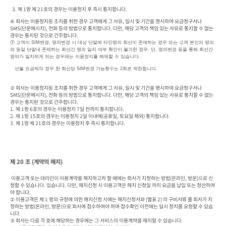
  3. 제 1항 제 21호의 경우는 이용정지 후 즉시 통지합니다.
⑥ 회사는 이용정지등 조치를 취한 경우 고객에게 그 사유, 일시 및 기간을 명시하여 요금청구서나 
SMS(단문메시지), 전화 등의 방법으로 통지합니다. 다만, 해당 고객의 책임 있는 사유로 통지할 수 없는 
경우는 통지된 것으로 간주합니다. 
⑦ 고객이 SIM변경, 명의변경 시 대상 단말에 타인명의 회선이 존재하는 경우 또는 고객 본인의 명의
와 동일 단말내 존재하는 회선간 명의 일치 여부 확인이 불가한 경우. 단, 명의변경 등을 통해 회선간 
명의가 일치하게 되는 경우에는 이용정지를 해제할 수 있습니다.
   선불 요금제의 경우 한 회선당 SIM변경 가능횟수는 2회로 제한합니다.
② 회사는 이용정지등 조치를 취한 경우 고객에게 그 사유, 일시 및 기간을 명시하여 요금청구서나 
SMS(단문메시지), 전화 등의 방법으로 통지합니다. 다만, 해당 고객의 책임 있는 사유로 통지할 수 없는 
경우는 통지된 것으로 간주합니다. 

1. 제 1항 6호의 경우는 이용정지 7일 전까지 통지합니다.

2. 제 1항 15호의 경우는 이용정지 2일 이내에(공휴일, 토요일 제외) 통지합니다.

3. 제 1항 제 21호의 경우는 이용정지 후 즉시 통지합니다.
제 20 조 (계약의 해지)
 이용고객 또는 대리인이 이용계약을 해지하고자 할 때에는 회사가 지정하는 방법(온라인, 방문)으로 신
청할 수 있습니다. 있습니다. 다만, 해지신청 시 이용고객은 해지 신청일 까지 요금을 납입 또는 정산하여
야 합니다.

② 이용고객은 제 1 항의 규정에 의한 해지신청 시에는 해지신청서와 [별표 2] 의 구비서류 를 회사가 지
정하는 방법(온라인, 방문)으로 회사에 접수하여야 하며 접수확인 이전에는 일시 정지를 요청할 수 있습
니다.

③ 회사는 다음 각 호에 해당하는 경우에는 그 서비스의 이용계약을 해지할 수 있습니다.
