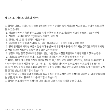
제 14 조 (서비스 이용의 제한)
① 회사는 이용고객이 다음 각 호의 1에 해당하는 경우에는 즉시 서비스의 제공을 중지하여 이용을 제한
할 수 있습니다.

  1. 정보통신망 이용촉진 및 정보보호 등에 관한 법률 제44조의7(불법정보의 유통금지 등) 위반시

  2. 전기통신사업법 제 30 조(타인사용의 제한) 위반 시

  3. 전파법 제 19 조 (무선국의 개설) 위반 시

  4. 타인명의를 도용하여 가입하거나, 타인 예금계좌나 신용카드 등을 도용한 경우

  5. 평시 단기간에 과다한 요금이 발생하여 불법 복제나 명의 도용 등이 우려되는 경우(단,고객에게 사전
에 전화 등으로 사실여부를 확인할 수 없는 경우에 한함)

  6. 방통위 또는 한국 정보보호진흥원이 불법 스팸 전송 사실을 확인하여 이용정지를 요청 하는 경우

  7. 대량으로 스팸을 전송하여 시스템 장애를 야기했거나 야기할 우려가 있는 경우

② 회사는 제1항의 규정에 의하여 이용을 정지한 때, 1항의 규정 외에도 명의도용, 폰대출 등 부당영업이 
의심되어 이용을 정지할때 즉시 그 사유, 일시 및 기간을 명시하여 전화로 해당 이용고객에게 통지합니
다. 다만, 해당 이용고객과 통화가 되지 않는 등 이용고객의 책임 있는 사유로 통지할 수 없는 때에는 문자 
등 간이한 방법으로 통지할 수 있습니다.

③ 제 2 항의 규정에 의하여 이용정지의 통지를 받은 이용고객은 그 이용정지에 대하여 이 의가 있을 때에
는 방문, 전화, 팩스 등으로 이의를 제기할 수 있습니다.

④ 회사는 본 조에 따른 이용정지에 대해 임의로 이용정지를 해제할 수 없습니다.