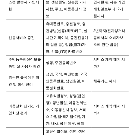
스팸 발송자 가입제
보
, 
생년월일
, 
신분증 기재
입제한 된 자는 가입
한
사항
, 
주소
, 
이동통신사 정
제한일로부터 
12
개
보
월까지
휴대폰번호
, 
충전경로
, 
충
전방법
(
신용
(
체크
)
카드
, 
실
5
년까지
(
전자상거래 
선불서비스 충전
시간 계좌이체
, 
충전전용계
등에서의 소비자보
좌 입금 등
), 
입금
(
결제
)
자
호에 관한 법률
)
명
, 
선불
(PPS) 
카드번호
주민등록전산정보를 
서비스 계약 해지 시
성명
, 
주민등록번호
통한 실 사용자 확인
까지
성명
, 
국적
, 
여권번호
, 
외국
외국인 출국여부 확
인등록번호
, 
생년월일
, 
이
체류기간 까지
인 및 회선 관리
동전화번호
고유식별정보
, 
성명
(
법인
명
), 
생년월일
, 
이동전화번
이동전화 단기간 가
서비스 계약 해지 시
호
, 
이동통신사 정보
, 
서비
입회선 관리
까지
스 가입일
•
해지일
•
가입기
간
, 
내
•
외국인 여부
, 
국적
고유식별정보
, 
성명
, 
생년