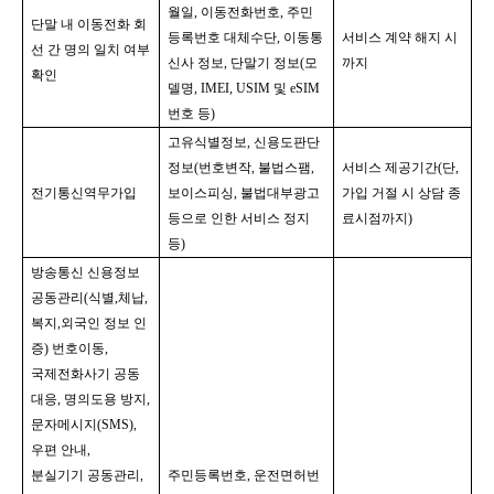
월일
, 
이동전화번호
, 
주민
단말 내 이동전화 회
등록번호 대체수단
, 
이동통
서비스 계약 해지 시
선 간 명의 일치 여부 
신사 정보
, 
단말기 정보
(
모
까지
확인
델명
, IMEI, USIM 
및 
eSIM 
번호 등
)
고유식별정보
, 
신용도판단
정보
(
번호변작
, 
불법스팸
, 
서비스 제공기간
(
단
, 
전기통신역무가입
보이스피싱
, 
불법대부광고 
가입 거절 시 상담 종
등으로 인한 서비스 정지 
료시점까지
)
등
)
방송통신 신용정보 
공동관리
(
식별
,
체납
,
복지
,
외국인 정보 인
증
) 
번호이동
, 
국제전화사기 공동 
대응
, 
명의도용 방지
, 
문자메시지
(SMS), 
우편 안내
,
분실기기 공동관리
, 
주민등록번호
, 
운전면허번