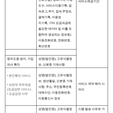
서비스제공기간
도수
, 
서비스이용기록
, 
접
속로그
,
쿠키
, 
접속 
IP
정보
, 
결제기록
, 
이용정
지기록
, 
기타 요금과금에 
필요한 데이터 및 이를 조
합하여 생성되는 정보등
)
이동전화번호
, 
전화번호
, 
회선번호
명의도용 방지
, 
가입
성명
(
법인명
), 
고유식별정
의사 확인
보
, 
신분증 기재사항
성명
(
법인명
), 
고유식별정
• 
본인확인 서비스
보
, 
생년월일
, 
신분증 기재
서비스 계약 해지 시
• 
보편적 역무제공
사항
, 
주소
, 
주민등록번호 
(
요금감면 서비스
)
까지
대체수단
, 
이동전화번호
, 
• 
요금감면 사무
이동통신사 정보
성명
(
법인명
), 
고유식별정
스팸 발송 사유로 가