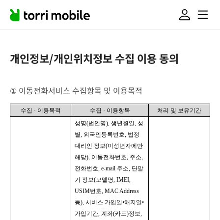
개인정보/개인위치정보 수집 이용 동의
① 이동전화서비스 수집항목 및 이용목적 
수집 
· 
이용목적
수집 
· 
이용항목
처리 및 보유기간
성명
(
법인명
), 
생년월일
, 
성
별
, 
외국인등록번호
, 
법정
대리인 정보
(
미성년자에만 
해당
), 
이동전화번호
, 
주소
, 
전화번호
, e-mail 
주소
, 
단말
기 정보
(
모델명
, IMEI, 
USIM
번호
, MAC Address 
등
), 
서비스 가입일
•
해지일
•
가입기간
, 
계좌
(
카드
)
정보
, 