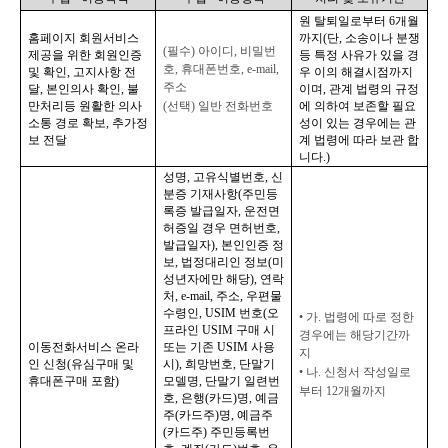
원 탈퇴일로부터 
6
개월
홈페이지 회원서비스 
까지
(
단
, 
소송이나 분쟁 
(
필수
) 
아이디
, 
비밀번
제공을 위한 회원인증 
등 특정 사유가 있을 경
호
, 
휴대폰번호
, e-mail, 
및 확인
, 
고지사항 전
우 이의 해결시점까지 
주소
달
, 
본인의사 확인
, 
불
이며
, 
관계 법령의 규정
만처리등 원활한 의사
(
선택
) 
일반 전화번호
에 의하여 보존할 필요
소통 경로 확보
, 
추가정
성이 있는 경우에는 관
보 전달
계 법령에 따라 보관 합
니다
.)
성명
, 
고유식별번호
, 
신
분증 기재사항
(
주민등
록증 발급일자
, 
운전면
허증일 경우 면허번호
, 
발급일자
), 
본인인증 정
보
, 
법정대리인 정보
(
미
성년자에만 해당
), 
연락
처
, e-mail, 
주소
, 
우편물 
수령인
, USIM 
번호
(
오
• 
가
. 
법령에 따로 정한 
프라인 
USIM 
구매 시 
경우에는 해당기간까
이동전화서비스 온라
또는 기존 
USIM 
사용 
지
인 신청
(
유심구매 및 
시
), 
희망번호
, 
단말기 
• 
나
. 
신청서 작성일로
휴대폰구매 포함
)
모델명
, 
단말기 일련번
부터 
12
개월까지
호
, 
은행
(
카드
)
명
, 
예금
주
(
카드주
)
명
, 
예금주
(
카드주
) 
주민등록번