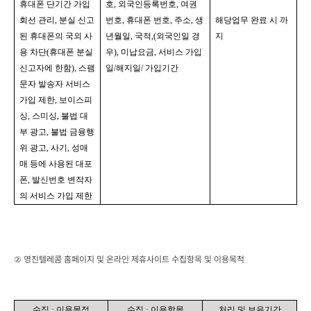
휴대폰 단기간 가입
호
, 
외국인등록번호
, 
여권
회선 관리
, 
분실 신고
번호
, 
휴대폰 번호
, 
주소
, 
생
해당업무 완료 시 까
된 휴대폰의 국외 사
년월일
, 
국적
,(
외국인일 경
지
용 차단
(
휴대폰 분실 
우
), 
미납요금
, 
서비스 가입
신고자에 한함
), 
스팸 
일
/
해지일
/ 
가입기간
문자 발송자 서비스 
가입 제한
, 
보이스피
싱
, 
스미싱
, 
불법 대
부 광고
, 
불법 금융행
위 광고
, 
사기
, 
성매
매 등에 사용된 대포
폰
, 
발신번호 변작자
의 서비스 가입 제한
② 영진텔레콤 홈페이지 및 온라인 제휴사이트 수집항목 및 이용목적
수집 
· 
이용목적
수집 
· 
이용항목
처리 및 보유기간