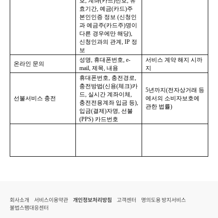
호
, 
계좌
(
카드
)
번호
, 
유
효기간
, 
예금
(
카드
)
주 
본인인증 정보 
(
신청인
과 예금주
(
카드주
)
명이 
다른 경우에만 해당
), 
신청인과의 관계
, IP 
정
보
성명
, 
휴대폰번호
, e-
서비스 계약 해지 시까
온라인 문의
mail, 
제목
, 
내용
지
휴대폰번호
, 
충전경로
, 
충전방법
(
신용
(
체크
)
카
5
년까지
(
전자상거래 등
드
, 
실시간 계좌이체
, 
선불서비스 충전
에서의 소비자보호에 
충전전용계좌 입금 등
), 
관한 법률
)
입금
(
결제
)
자명
, 
선불
(PPS) 
카드번호
회사소개
서비스이용약관
개인정보처리방침
고객센터
명의도용 방지서비스
불법스팸대응센터