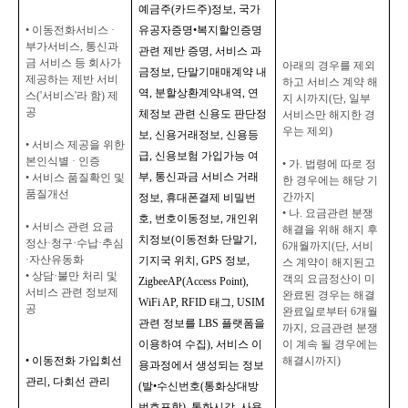
예금주
(
카드주
)
정보
, 
국가
• 
이동전화서비스 
· 
유공자증명
•
복지할인증명 
부가서비스
, 
통신과
관련 제반 증명
, 
서비스 과
금 서비스 등 회사가 
아래의 경우를 제외
금정보
, 
단말기매매계약 내
제공하는 제반 서비
하고 서비스 계약 해
역
, 
분할상환계약내역
, 
연
스
('
서비스
'
라 함
) 
제
지 시까지
(
단
, 
일부 
공
체정보 관련 신용도 판단정
서비스만 해지한 경
우는 제외
)
보
, 
신용거래정보
, 
신용등
• 
서비스 제공을 위한 
급
, 
신용보험 가입가능 여
본인식별 
· 
인증
• 
가
. 
법령에 따로 정
부
, 
통신과금 서비스 거래
• 
서비스 품질확인 및 
한 경우에는 해당 기
품질개선
간까지
정보
, 
휴대폰결제 비밀번
• 
나
. 
요금관련 분쟁
호
, 
번호이동정보
, 
개인위
• 
서비스 관련 요금 
해결을 위해 해지 후 
치정보
(
이동전화 단말기
, 
정산
·
청구
·
수납
·
추심
6
개월까지
(
단
, 
서비
·
자산유동화
기지국 위치
, GPS 
정보
, 
스 계약이 해지된고
• 
상담
·
불만 처리 및 
객의 요금정산이 미
ZigbeeAP(Access Point), 
서비스 관련 정보제
완료된 경우는 해결 
WiFi AP, RFID 
태그
, USIM 
공
완료일로부터 
6
개월
관련 정보를 
LBS 
플랫폼을 
까지
, 
요금관련 분쟁
이용하여 수집
), 
서비스 이
이 계속 될 경우에는 
• 
이동전화 가입회선 
해결시까지
)
용과정에서 생성되는 정보
관리
, 
다회선 관리
(
발
•
수신번호
(
통화상대방
번호포함
), 
통화시각
, 
사용