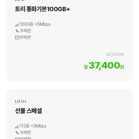
토리 통화기본100GB+
100GB +5Mbps
무제한
무제한
47,300원
37,400
월
원
LG U+
선불 스페셜
11GB +3Mbps
무제한