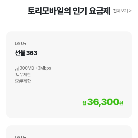
토리모바일의 인기 요금제
전체보기 >
LG U+
선불 363
300MB +3Mbps
무제한
무제한
36,300
월
원
LG U+