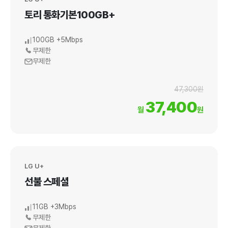
토리 통화기본100GB+
100GB +5Mbps
무제한
무제한
47,300원
37,400
월
원
LG U+
선불 스페셜
11GB +3Mbps
무제한