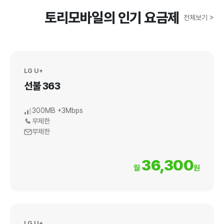
토리모바일의 인기 요금제
전체보기 >
LG U+
선불 363
300MB +3Mbps
무제한
무제한
36,300
월
원
LG U+